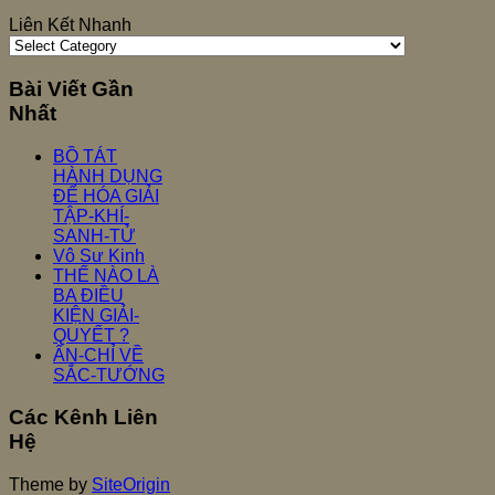
Liên Kết Nhanh
Bài Viết Gần
Nhất
BỒ TÁT
HÀNH DỤNG
ĐỂ HÓA GIẢI
TẬP-KHÍ-
SANH-TỬ
Vô Sư Kinh
THẾ NÀO LÀ
BA ĐIỀU
KIỆN GIẢI-
QUYẾT ?
ẤN-CHỈ VỀ
SẮC-TƯỚNG
Các Kênh Liên
Hệ
Theme by
SiteOrigin