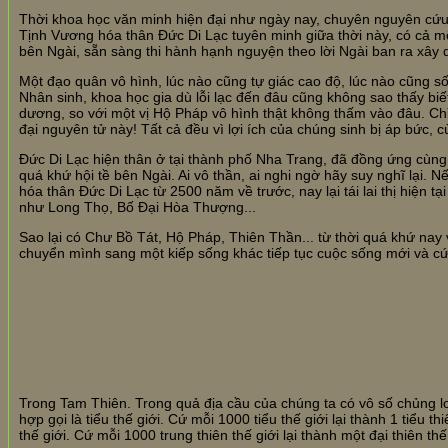
Thời khoa học văn minh hiện đại như ngày nay, chuyên nguyên cứu
Tịnh Vương hóa thân Đức Di Lạc tuyên minh giữa thời này, có cả mộ
bên Ngài, sẵn sàng thi hành hạnh nguyện theo lời Ngài ban ra xây 
Một đạo quân vô hình, lúc nào cũng tự giác cao độ, lúc nào cũng số
Nhân sinh, khoa học gia dù lỗi lạc đến đâu cũng không sao thấy biế
dương, so với một vị Hộ Pháp vô hình thật không thấm vào đâu. Chỉ 
đại nguyên tử này! Tất cả đều vì lợi ích của chúng sinh bị áp bức,
Đức Di Lạc hiện thân ở tại thành phố Nha Trang, đã đồng ứng cùng
quá khứ hội tề bên Ngài. Ai vô thần, ai nghi ngờ hãy suy nghĩ lại. 
hóa thân Đức Di Lạc từ 2500 năm về trước, nay lại tái lai thị hiện t
như Long Thọ, Bố Đại Hòa Thượng...
Sao lại có Chư Bồ Tát, Hộ Pháp, Thiên Thần... từ thời quá khứ nay 
chuyển mình sang một kiếp sống khác tiếp tục cuộc sống mới và cứ
Trong Tam Thiên. Trong quả địa cầu của chúng ta có vô số chủng loài
hợp gọi là tiểu thế giới. Cứ mỗi 1000 tiểu thế giới lại thành 1 tiểu th
thế giới. Cứ mỗi 1000 trung thiên thế giới lại thành một đại thiên thế 