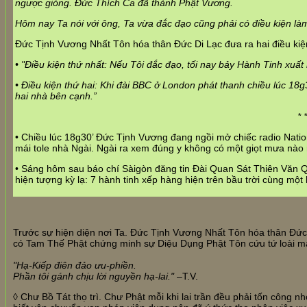
ngược giòng. Đức Thích Ca đã thành Phật Vương.
Hôm nay Ta nói với ông, Ta vừa đắc đạo cũng phải có điều kiện là
Đức Tịnh Vương Nhất Tôn hóa thân Đức Di Lạc đưa ra hai điều kiệ
• "Điều kiện thứ nhất: Nếu Tôi đắc đạo, tối nay bảy Hành Tinh xuấ
• Điều kiện thứ hai: Khi đài BBC ở London phát thanh chiều lúc 1
hai
nhà bên cạnh.”
* *
• Chiều lúc 18g30’ Đức Tịnh Vương đang ngồi mở chiếc radio Natio
mái tole nhà Ngài. Ngài ra xem đúng y không có một giọt mưa nào 
• Sáng hôm sau báo chí Sàigòn đăng tin Đài Quan Sát Thiên Văn Q
hiện tượng kỳ lạ: 7 hành tinh xếp hàng hiện trên bầu trời cùng mộ
Trước sự hiện diện nơi Ta. Đức Tịnh Vương Nhất Tôn hóa thân Đức 
có Tam Thế Phật chứng minh sự Diệu Dụng Phật Tôn cứu tứ loài mà
"Hạ-Kiếp điên đảo ưu-phiền.
Phần tôi gánh chịu lời nguyền hạ-lai."
–T.V.
◊ Chư Bồ Tát thọ trì. Chư Phật mỗi khi lai trần đều phải tốn công n