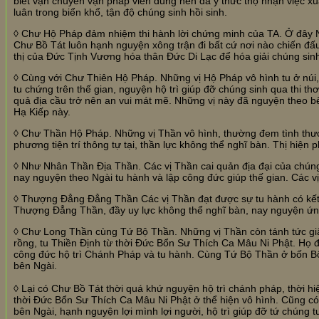
biết vận chuyển vạn pháp viên dung nên đã ý thức thọ nhận việc xu
luân trong biển khổ, tận độ chúng sinh hồi sinh.
◊ Chư Hộ Pháp đảm nhiệm thi hành lời chứng minh của TA.
Ở đây 
Chư Bồ Tát luôn hạnh nguyện xông trận đi bất cứ nơi nào chiến đ
thị của Đức Tịnh Vương hóa thân Đức Di Lạc để hóa giải chúng sinh
◊ Cùng với Chư Thiên Hộ Pháp. Những vị Hộ Pháp vô hình tu ở núi, 
tu chứng trên thế gian, nguyện hộ trì giúp đỡ chúng sinh qua thi thơ
quả địa cầu trở nên an vui mát mẽ. Những vị này đã nguyện theo b
Hạ Kiếp này.
◊ Chư Thần Hộ Pháp. Những vị Thần vô hình, thường đem tình thư
phương tiện trí thông tự tại, thần lực không thể nghĩ bàn. Thị hiệ
◊ Như Nhân Thần Địa Thần. Các vị Thần cai quản địa đại của chúng
nay nguyện theo Ngài tu hành và lập công đức giúp thế gian. Các vị 
◊ Thượng Đẳng Đẳng Thần Các vị Thần đạt được sự tu hành có kết q
Thượng Đẳng Thần, đầy uy lực không thể nghĩ bàn, nay nguyện ứng
◊ Chư Long Thần cùng Tứ Bộ Thần.
Những vị Thần còn tánh tức gi
rồng, tu Thiền Định từ thời Đức Bổn Sư Thích Ca Mâu Ni Phật. Họ đợ
công đức hộ trì Chánh Pháp và tu hành. Cùng Tứ Bộ Thần ở bốn B
bên Ngài.
◊ Lại có Chư Bồ Tát thời quá khứ nguyện hộ trì chánh pháp, thời hi
thời Đức Bổn Sư Thích Ca Mâu Ni Phật ở thể hiện vô hình. Cũng có vị
bên Ngài, hạnh nguyện lợi mình lợi người, hộ trì giúp đỡ tứ chúng 