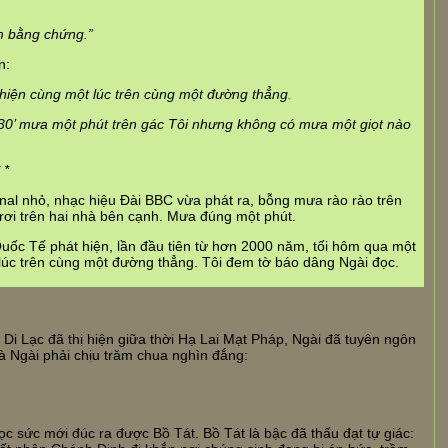
m bằng chứng.”
n:
t hiện cùng một lúc trên cùng một đường thẳng.
8g30’ mưa một phút trên gác Tôi nhưng không có mưa một giọt nào
 *
nal nhỏ, nhạc hiệu Đài BBC vừa phát ra, bỗng mưa rào rào trên
rơi trên hai nhà bên cạnh. Mưa đúng một phút.
uốc Tế phát hiện, lần đầu tiên từ hơn 2000 năm, tối hôm qua một
t lúc trên cùng một đường thẳng. Tôi đem tờ báo dâng Ngài đọc.
Di Lạc đã thị hiện giữa thời Hạ Lai Mạt Pháp, Ngài đã tuyên ngôn
 Ngài phải chịu trăm chua nghìn đắng:
học sức mới đúc ra được Bồ Tát. Bồ Tát là bậc đã thấu đạt tự giác: