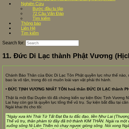
Nghiên Cứu
Bước đầu tu tập
72 Câu Vấn Đáp
Tìm kiếm
Thông báo
Liên Hệ
Tìm kiếm
Search for:
11. Đức Di Lạc thành Phật Vương (Hị
Chánh Báo Thân của Đức Di Lạc Tôn Phật quyền lực như thế nào, 
bao la vô tận, trong đó có muôn loài vạn vật phải thi hành.
• ĐỨC TỊNH VƯƠNG NHẤT TÔN hoá thân ĐỨC DI LẠC thành 
Thật là một Đại Duyên tôi đã chứng kiến sự kiện Đức Tịnh Vương 
Lai hay còn gọi là quyền lực tổng thể vũ trụ. Sự kiện bắt đầu tại 
Ngài khai thị cho tôi:
"Ngày xưa khi Thái Tử Tất Đạt Đa tu đắc đạo, liền Như Lai (Thượn
Thể vũ trụ, thân phàm từ đây đã trở thành KIM THÂN. Ngài ra một đ
xuống sông Ni Liên Thiền nó chạy ngược giòng sông. Nói xong Ngài