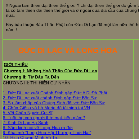
◊ Ngoài tam thiên đại thiên thế giới. Ý chỉ đại thiên thế giới đó gồm
ta có tam thiên đại thiên thế giới và ở ngoài quả địa cầu của chúng t
nữa.
Bảy báu thuộc Báu Thân Phật của Đức Di Lạc đã một lần nữa thể h
năm./-
ĐỨC DI LẠC VÀ LONG HOA
GIỚI THIỆU
Chương I: Những Hoá Thân Của Đức Di Lạc
Chương II: Từ Đâu Ta Đến
CHƯƠNG III: THỊ HIỆN CƯ NHÂN
1. Đức Di Lạc xuất Chánh Định gặp Đức A Di Đà Phật
2. Đức Di Lạc xuất chánh Định gặp Đức Bổn Sư
3. Sự lầm chấp của Chúng Sinh đối với Đức Bổn Sư
4. Chúa Giêsu và bà Maria đã tái sinh tại VN
5. Vết Chân Người-Cư-Sĩ
6. Tuổi thọ con người thời mạt-kiếp giảm?
7. Kinh Di Lạc Hạ Sanh
8. Sấm kinh nói về Long-Hoa ra đời
9. Khai mở “Long Hoa Hội Thượng-Thời Hai”
10. Hịch Chứng Minh Vũ Trụ