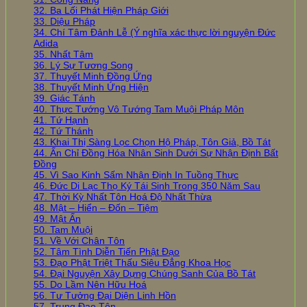
32. Ba Lối Phát Hiện Pháp Giới
33. Diệu Pháp
34. Chí Tâm Đảnh Lễ (Ý nghĩa xác thực lời nguyện Đức
Adida
35. Nhất Tâm
36. Lý Sự Tương Song
37. Thuyết Minh Đồng Ứng
38. Thuyết Minh Ứng Hiện
39. Giác Tánh
40. Thực Tướng Vô Tướng Tam Muội Pháp Môn
41. Tứ Hạnh
42. Tứ Thánh
43. Khai Thị Sàng Lọc Chọn Hộ Pháp, Tôn Giả, Bồ Tát
44. Ấn Chỉ Đồng Hóa Nhân Sinh Dưới Sự Nhận Định Bất
Đồng
45. Vì Sao Kinh Sấm Nhận Định In Tuồng Thực
46. Đức Di Lạc Thọ Ký Tái Sinh Trong 350 Năm Sau
47. Thời Kỳ Nhất Tôn Hoá Độ Nhất Thừa
48. Mật – Hiển – Đốn – Tiệm
49. Mật Ấn
50. Tam Muội
51. Về Với Chân Tôn
52. Tâm Tình Diễn Tiến Phật Đạo
53. Đạo Phật Triệt Thấu Siêu Đẳng Khoa Học
54. Đại Nguyện Xây Dựng Chúng Sanh Của Bồ Tát
55. Do Lầm Nên Hữu Hoá
56. Tư Tưởng Đại Diện Linh Hồn
57. Trung Đạo Tôn