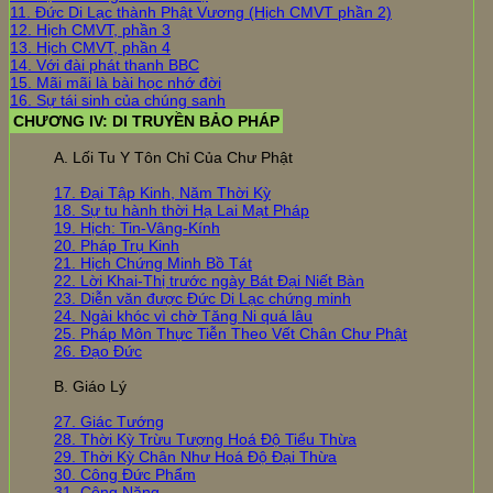
11. Đức Di Lạc thành Phật Vương (Hịch CMVT phần 2)
12. Hịch CMVT, phần 3
13. Hịch CMVT, phần 4
14. Với đài phát thanh BBC
15. Mãi mãi là bài học nhớ đời
16. Sự tái sinh của chúng sanh
CHƯƠNG IV: DI TRUYỀN BẢO PHÁP
A. Lối Tu Y Tôn Chỉ Của Chư Phật
17. Đại Tập Kinh, Năm Thời Kỳ
18. Sự tu hành thời Hạ Lai Mạt Pháp
19. Hịch: Tin-Vâng-Kính
20. Pháp Trụ Kinh
21. Hịch Chứng Minh Bồ Tát
22. Lời Khai-Thị trước ngày Bát Đại Niết Bàn
23. Diễn văn được Đức Di Lạc chứng minh
24. Ngài khóc vì chờ Tăng Ni quá lâu
25. Pháp Môn Thực Tiễn Theo Vết Chân Chư Phật
26. Đạo Đức
B. Giáo Lý
27. Giác Tướng
28. Thời Kỳ Trừu Tượng Hoá Độ Tiểu Thừa
29. Thời Kỳ Chân Như Hoá Độ Đại Thừa
30. Công Đức Phẩm
31. Công Năng