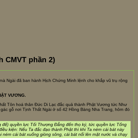
ch CMVT phần 2)
mà Ngài đã ban hành Hịch Chứng Minh lệnh cho khắp vũ trụ rộng
PHẬT VƯƠNG.
Nhất Tôn hoá thân Đức Di Lạc đắc quả thành Phật Vương tức Như
căn gác gỗ nơi Tịnh Thất Ngài ở số 42 Hồng Bàng Nha Trang, hôm đó
g đế) quyền lực Tối Thượng Đẳng đến thọ ký, tức quyền lực Tổng
iều kiện: Nếu Ta đắc đạo thành Phật thì khi Ta ném cái bát này
 ném cái bát xuống giòng sông, cái bát nổi lên mặt nước và chạy