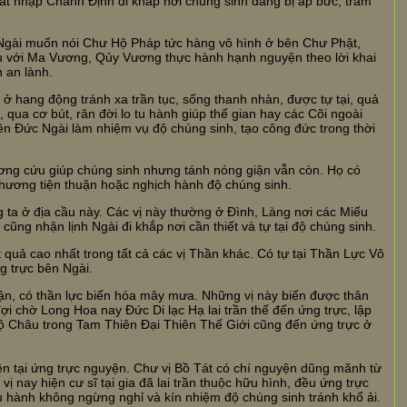
ất nhập Chánh Định đi khắp nơi chúng sinh đang bị áp bức, trầm
Ngài muốn nói Chư Hộ Pháp tức hàng vô hình ở bên Chư Phật,
ấu với Ma Vương, Qủy Vương thực hành hạnh nguyện theo lời khai
 an lành.
ở hang động tránh xa trần tục, sống thanh nhàn, được tự tại, quả
, qua cơ bút, răn đời lo tu hành giúp thế gian hay các Cõi ngoài
ên Đức Ngài làm nhiệm vụ độ chúng sinh, tạo công đức trong thời
ơng cứu giúp chúng sinh nhưng tánh nóng giận vẫn còn. Họ có
n phương tiện thuận hoặc nghịch hành độ chúng sinh.
 ta ở địa cầu này. Các vị này thường ở Đình, Làng nơi các Miếu
cũng nhận lịnh Ngài đi khắp nơi cần thiết và tự tại độ chúng sinh.
uả cao nhất trong tất cả các vị Thần khác. Có tự tại Thần Lực Vô
 trực bên Ngài.
ận, có thần lực biến hóa mây mưa. Những vị này biến được thân
i chờ Long Hoa nay Đức Di lạc Hạ lai trần thế đến ứng trực, lập
ộ Châu trong Tam Thiên Đại Thiên Thế Giới cũng đến ứng trực ở
ện tại ứng trực nguyện.
Chư vị Bồ Tát có chí nguyện dũng mãnh từ
 nay hiện cư sĩ tại gia đã lai trần thuộc hữu hình, đều ứng trực
tu hành không ngừng nghỉ và kín nhiệm độ chúng sinh tránh khổ ải.