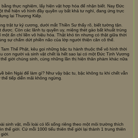
 bằng thực nghiệm, lấy hiện vật hợp hóa để nhận biết. Nay Đức
t thể hiện vô hình đầy quyền uy bất khả tư nghì, đang ứng trực
dựng lại Thượng Kiếp.
ng trật tự kỷ cương, dưới mắt Thiền Sư thấy rõ, biết tường tận.
t được. Còn các lãnh tụ quyền uy, miệng thét gào bất khuất trùng
một ấn chỉ liền vô hiệu hóa. Thật khó tin nhưng có thật giữa thời
 cùng sự chấm dứt phiền não của lớp người thiện căn cô thế.
 Tam Thế Phật, kêu gọi những bậc tu hành thuộc thể vô hình thời
Nếu con người và sinh vật chết là hết sao lại có một Đức Tịnh Vương
ại thế giới chúng sinh, cùng những lần thị hiện thân phàm khác nữa
về bên Ngài để làm gì? Như vậy bậc tu, bậc không tu khi chết vẫn
 thế tiếp diễn mãi không ngừng.
 sinh vật, mỗi loài có lối sống riêng theo một môi trường thích
iên thế giới. Cứ mỗi 1000 tiểu thiên thế giới lại thành 1 trung thiên
giới.