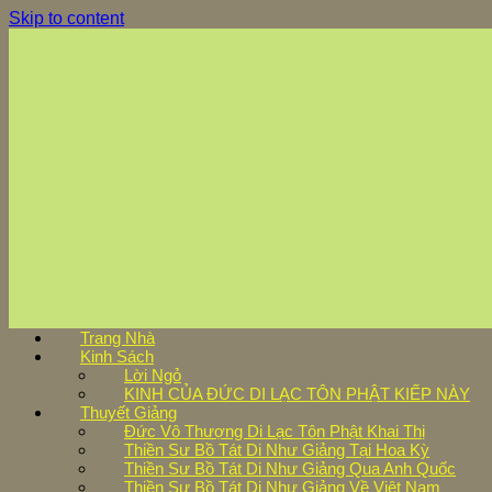
Skip to content
Trang Nhà
Kinh Sách
Lời Ngỏ
KINH CỦA ĐỨC DI LẠC TÔN PHẬT KIẾP NÀY
Thuyết Giảng
Đức Vô Thượng Di Lạc Tôn Phật Khai Thị
Thiền Sư Bồ Tát Di Như Giảng Tại Hoa Kỳ
Thiền Sư Bồ Tát Di Như Giảng Qua Anh Quốc
Thiền Sư Bồ Tát Di Như Giảng Về Việt Nam