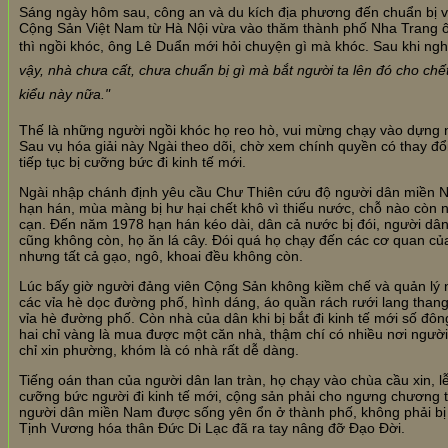
Sáng ngày hôm sau, công an và du kích địa phương đến chuẩn bị v
Cộng Sản Việt Nam từ Hà Nội vừa vào thăm thành phố Nha Trang ô
thì ngồi khóc, ông Lê Duẩn mới hỏi chuyện gì mà khóc. Sau khi nghe
vậy, nhà chưa cất, chưa chuẩn bị gì mà bắt người ta lên đó cho chết
kiểu này nữa."
Thế là những người ngồi khóc họ reo hò, vui mừng chạy vào dựng nh
Sau vụ hóa giải này Ngài theo dõi, chờ xem chính quyền có thay đ
tiếp tục bị cưỡng bức đi kinh tế mới.
Ngài nhập chánh định yêu cầu Chư Thiên cứu độ người dân miền 
hạn hán, mùa màng bị hư hại chết khô vì thiếu nước, chỗ nào còn n
cạn. Đến năm 1978 hạn hán kéo dài, dân cả nước bị đói, người dâ
cũng không còn, họ ăn lá cây. Đói quá họ chạy đến các cơ quan củ
nhưng tất cả gạo, ngô, khoai đều không còn.
Lúc bấy giờ người đảng viên Cộng Sản không kiềm chế và quản lý 
các vỉa hè dọc đường phố, hình dáng, áo quần rách rưới lang thang
vỉa hè đường phố. Còn nhà của dân khi bị bắt đi kinh tế mới số đ
hai chỉ vàng là mua được một căn nhà, thậm chí có nhiều nơi người 
chỉ xin phường, khóm là có nhà rất dễ dàng.
Tiếng oán than của người dân lan tràn, họ chạy vào chùa cầu xin, lễ
cưỡng bức người đi kinh tế mới, cộng sản phải cho ngưng chương t
người dân miền Nam được sống yên ổn ở thành phố, không phải bị đ
Tịnh Vương hóa thân Đức Di Lạc đã ra tay nâng đỡ Đạo Đời.