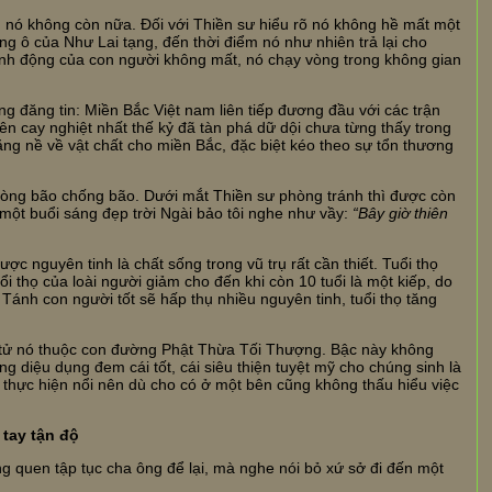
ng nó không còn nữa. Đối với Thiền sư hiểu rõ nó không hề mất một
ừng ô của Như Lai tạng, đến thời điểm nó như nhiên trả lại cho
ành động của con người không mất, nó chạy vòng trong không gian
 đăng tin: Miền Bắc Việt nam liên tiếp đương đầu với các trận
nhiên cay nghiệt nhất thế kỷ đã tàn phá dữ dội chưa từng thấy trong
nặng nề về vật chất cho miền Bắc, đặc biệt kéo theo sự tổn thương
phòng bão chống bão. Dưới mắt Thiền sư phòng tránh thì được còn
ột buổi sáng đẹp trời Ngài bảo tôi nghe như vầy:
“Bây giờ thiên
c nguyên tinh là chất sống trong vũ trụ rất cần thiết. Tuổi thọ
ổi thọ của loài người giảm cho đến khi còn 10 tuổi là một kiếp, do
Tánh con người tốt sẽ hấp thụ nhiều nguyên tinh, tuổi thọ tăng
t tử nó thuộc con đường Phật Thừa Tối Thượng. Bậc này không
 diệu dụng đem cái tốt, cái siêu thiện tuyệt mỹ cho chúng sinh là
ức thực hiện nổi nên dù cho có ở một bên cũng không thấu hiểu việc
 tay tận độ
ng quen tập tục cha ông để lại, mà nghe nói bỏ xứ sở đi đến một