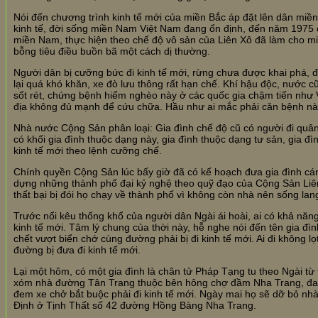
Nói đến chương trình kinh tế mới của miền Bắc áp đặt lên dân miền
kinh tế, đời sống miền Nam Việt Nam đang ổn định, đến năm 1975
miền Nam, thực hiện theo chế độ vô sản của Liên Xô đã làm cho mi
bỗng tiêu điều buồn bã một cách dị thường.
Người dân bị cưỡng bức đi kinh tế mới, rừng chưa được khai phá, 
lại quá khó khăn, xe đò lưu thông rất hạn chế. Khí hậu độc, nước c
sốt rét, chứng bệnh hiểm nghèo này ở các quốc gia chậm tiến như
địa không đủ mạnh để cứu chữa. Hầu như ai mắc phải căn bệnh này 
Nhà nước Cộng Sản phân loại: Gia đình chế độ cũ có người đi quâ
có khối gia đình thuộc dạng này, gia đình thuộc dạng tư sản, gia đ
kinh tế mới theo lệnh cưỡng chế.
Chính quyền Cộng Sản lúc bấy giờ đã có kế hoạch đưa gia đình c
dựng những thành phố đại kỷ nghệ theo quỹ đạo của Cộng Sản Liên X
thất bại bị đói họ chạy về thành phố vì không còn nhà nên sống la
Trước nổi kêu thống khổ của người dân Ngài ái hoài, ai có khả năng
kinh tế mới. Tâm lý chung của thời này, hễ nghe nói đến tên gia đìn
chết vượt biển chớ cùng đường phải bị đi kinh tế mới. Ai đi không lọt r
đường bị đưa đi kinh tế mới.
Lại một hôm, có một gia đình là chân tử Pháp Tạng tu theo Ngài t
xóm nhà đường Tân Trang thuộc bên hông chợ đầm Nha Trang, đang
đem xe chở bắt buộc phải đi kinh tế mới. Ngày mai họ sẽ dỡ bỏ nhà
Định ở Tịnh Thất số 42 đường Hồng Bàng Nha Trang.