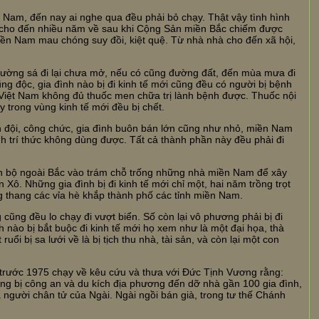
 Nam, đến nay ai nghe qua đều phải bỏ chạy. Thật vậy tình hình
 cho đến nhiều năm về sau khi Cộng Sản miền Bắc chiếm được
ền Nam mau chóng suy đồi, kiệt quệ. Từ nhà nhà cho đến xã hội,
đường sá đi lại chưa mở, nếu có cũng đường đất, đến mùa mưa đi
ũng độc, gia đình nào bị đi kinh tế mới cũng đều có người bị bệnh
 Việt Nam không đủ thuốc men chữa trị lành bệnh được. Thuốc nội
trong vùng kinh tế mới đều bị chết.
n đội, công chức, gia đình buôn bán lớn cũng như nhỏ, miền Nam
ình trí thức không dùng được. Tất cả thành phần này đều phải đi
án bộ ngoài Bắc vào trám chỗ trống những nhà miền Nam để xây
ô. Những gia đình bị đi kinh tế mới chỉ một, hai năm trồng trọt
ng thang các vỉa hè khắp thành phố các tỉnh miền Nam.
 cũng đều lo chạy đi vượt biển. Số còn lại vô phương phải bị đi
h nào bị bắt buộc đi kinh tế mới họ xem như là một đại họa, thà
uổi bị sa lưới về là bị tịch thu nhà, tài sản, và còn lại một con
ừ trước 1975 chạy về kêu cứu và thưa với Đức Tịnh Vương rằng:
 bị công an và du kích địa phương đến dỡ nhà gần 100 gia đình,
 người chân tử của Ngài. Ngài ngồi bán già, trong tư thế Chánh