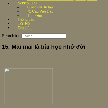
Nghiên Cứu
Bước đầu tu tập
72 Câu Vấn Đáp
Tìm kiếm
Thông báo
Liên Hệ
Tìm kiếm
Search for:
15. Mãi mãi là bài học nhớ đời