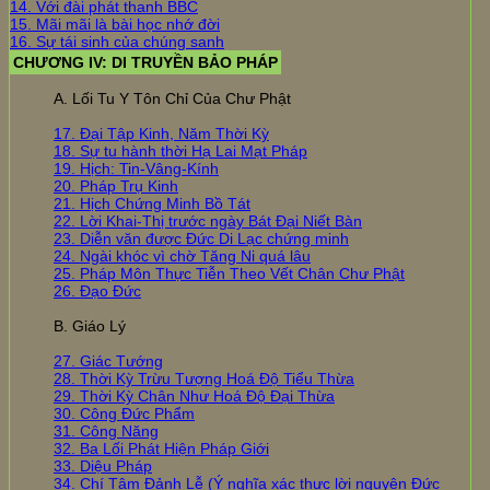
14. Với đài phát thanh BBC
15. Mãi mãi là bài học nhớ đời
16. Sự tái sinh của chúng sanh
CHƯƠNG IV: DI TRUYỀN BẢO PHÁP
A. Lối Tu Y Tôn Chỉ Của Chư Phật
17. Đại Tập Kinh, Năm Thời Kỳ
18. Sự tu hành thời Hạ Lai Mạt Pháp
19. Hịch: Tin-Vâng-Kính
20. Pháp Trụ Kinh
21. Hịch Chứng Minh Bồ Tát
22. Lời Khai-Thị trước ngày Bát Đại Niết Bàn
23. Diễn văn được Đức Di Lạc chứng minh
24. Ngài khóc vì chờ Tăng Ni quá lâu
25. Pháp Môn Thực Tiễn Theo Vết Chân Chư Phật
26. Đạo Đức
B. Giáo Lý
27. Giác Tướng
28. Thời Kỳ Trừu Tượng Hoá Độ Tiểu Thừa
29. Thời Kỳ Chân Như Hoá Độ Đại Thừa
30. Công Đức Phẩm
31. Công Năng
32. Ba Lối Phát Hiện Pháp Giới
33. Diệu Pháp
34. Chí Tâm Đảnh Lễ (Ý nghĩa xác thực lời nguyện Đức