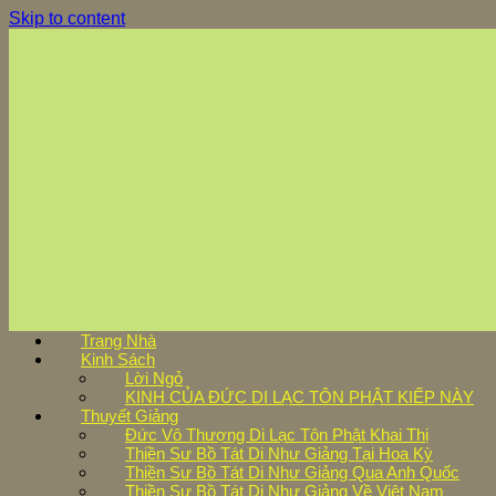
Skip to content
Trang Nhà
Kinh Sách
Lời Ngỏ
KINH CỦA ĐỨC DI LẠC TÔN PHẬT KIẾP NÀY
Thuyết Giảng
Đức Vô Thượng Di Lạc Tôn Phật Khai Thị
Thiền Sư Bồ Tát Di Như Giảng Tại Hoa Kỳ
Thiền Sư Bồ Tát Di Như Giảng Qua Anh Quốc
Thiền Sư Bồ Tát Di Như Giảng Về Việt Nam