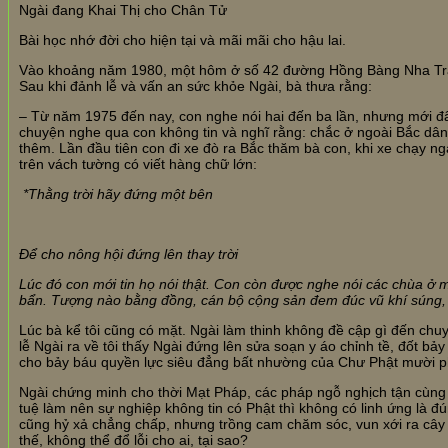
Ngài đang Khai Thị cho Chân Tử
Bài học nhớ đời cho hiện tại và mãi mãi cho hậu lai.
Vào khoảng năm 1980, một hôm ở số 42 đường Hồng Bàng Nha Tra
Sau khi đảnh lễ và vấn an sức khỏe Ngài, bà thưa rằng:
– Từ năm 1975 đến nay, con nghe nói hai đến ba lần, nhưng mới đâ
chuyện nghe qua con không tin và nghĩ rằng: chắc ở ngoài Bắc dân
thêm. Lần đầu tiên con đi xe đò ra Bắc thăm bà con, khi xe chạy n
trên vách tường có viết hàng chữ lớn:
*Thằng trời hãy đứng một bên
Để cho nông hội đứng lên thay trời
Lúc đó con mới tin họ nói thật. Con còn được nghe nói các chùa ở 
bẩn. Tượng nào bằng đồng, cán bộ cộng sản đem đúc vũ khí súng,
Lúc bà kể tôi cũng có mặt. Ngài làm thinh không đề cập gì đến chu
lễ Ngài ra về tôi thấy Ngài đứng lên sửa soạn y áo chỉnh tề, đốt 
cho bảy báu quyền lực siêu đẳng bất nhường của Chư Phật mười 
Ngài chứng minh cho thời Mạt Pháp, các pháp ngỗ nghịch tận cùng c
tuệ làm nên sự nghiệp không tin có Phật thì không có linh ứng là 
cũng hỷ xả chẳng chấp, nhưng trồng cam chăm sóc, vun xới ra cây c
thế, không thể đổ lỗi cho ai, tại sao?