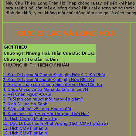
Nếu Chư Thiên, Long Thần Hộ Pháp không ra tay, để đến khi hàng 
sửa sai thử hỏi còn mấy ai sống được? Như cái gương sờ sờ trước m
đình đau khổ, ly tan không một chút động tâm sao gọi là cách mạng
ĐỨC DI LẠC VÀ LONG HOA
GIỚI THIỆU
Chương I: Những Hoá Thân Của Đức Di Lạc
Chương II: Từ Đâu Ta Đến
CHƯƠNG III: THỊ HIỆN CƯ NHÂN
1. Đức Di Lạc xuất Chánh Định gặp Đức A Di Đà Phật
2. Đức Di Lạc xuất chánh Định gặp Đức Bổn Sư
3. Sự lầm chấp của Chúng Sinh đối với Đức Bổn Sư
4. Chúa Giêsu và bà Maria đã tái sinh tại VN
5. Vết Chân Người-Cư-Sĩ
6. Tuổi thọ con người thời mạt-kiếp giảm?
7. Kinh Di Lạc Hạ Sanh
8. Sấm kinh nói về Long-Hoa ra đời
9. Khai mở “Long Hoa Hội Thượng-Thời Hai”
10. Hịch Chứng Minh Vũ Trụ
11. Đức Di Lạc thành Phật Vương (Hịch CMVT phần 2)
12. Hịch CMVT, phần 3
13. Hịch CMVT, phần 4