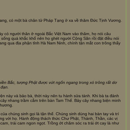
ng, có một bà chân tử Pháp Tạng ở xa về thăm Đức Tịnh Vương.
y có người thân ở ngoài Bắc Việt Nam vào thăm, họ nói câu
 sống quá khắc khổ nên họ ghét người Cộng Sãn rồi đặt điều nói
gang qua địa phận tỉnh Hà Nam Ninh, chính tận mắt con trông thấy
miền Bắc, tượng Phật được vứt ngổn ngang trong xó trông rất dơ
 đạn.
yện này và bảo bà, thời này nên tu hành sửa tánh. Khi bà ta đảnh
bảy cây nhang trầm cắm trên bàn Tam Thế. Bảy cây nhang biện minh
phương.
ủa chúng sinh gọi là tận thế. Chúng sinh dùng hai bàn tay và trí
đúng với họ. Hành động thách thức Chư Phật, Thánh, Thần, các vị
am, trái cam ngon ngọt. Trồng ớt chăm sóc ra trái ớt cay là như