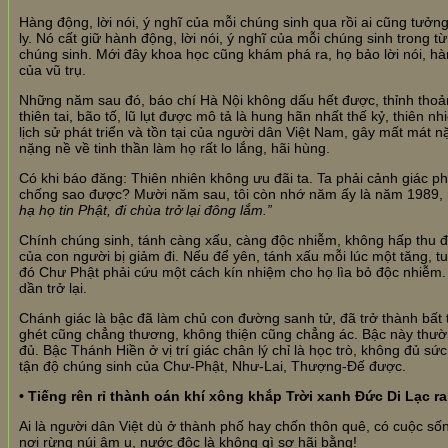
Hàng động, lời nói, ý nghĩ của mỗi chúng sinh qua rồi ai cũng tưở
ly. Nó cất giữ hành động, lời nói, ý nghĩ của mỗi chúng sinh trong t
chúng sinh. Mới đây khoa học cũng khám phá ra, họ bảo lời nói, h
của vũ trụ.
Những năm sau đó, báo chí Hà Nội không dấu hết được, thỉnh thoảng
thiên tai, bão tố, lũ lụt được mô tả là hung hãn nhất thế kỷ, thiên 
lịch sử phát triển và tồn tại của người dân Việt Nam, gây mất mát 
nặng nề về tinh thần làm họ rất lo lắng, hãi hùng.
Có khi báo đăng: Thiên nhiên không ưu đãi ta. Ta phải cảnh giác 
chống sao được? Mười năm sau, tôi còn nhớ năm ấy là năm 1989, m
hạ họ tin Phật, đi chùa trở lại đông lắm.”
Chính chúng sinh, tánh càng xấu, càng độc nhiễm, không hấp thu đượ
của con người bị giảm đi. Nếu để yên, tánh xấu mỗi lúc một tăng, tu
đó Chư Phật phải cứu một cách kín nhiệm cho họ lìa bỏ độc nhiễm. 
dần trở lại.
Chánh giác là bậc đã làm chủ con đường sanh tử, đã trở thành bấ
ghét cũng chẳng thương, không thiện cũng chẳng ác. Bậc này thường
đủ. Bậc Thánh Hiền ở vị trí giác chân lý chỉ là học trò, không đủ s
tận độ chúng sinh của Chư-Phật, Như-Lai, Thượng-Đế được.
• Tiếng rên rỉ thành oán khí xông khắp Trời xanh Đức Di Lạc ra
Ai là người dân Việt dù ở thành phố hay chốn thôn quê, có cuộc số
nơi rừng núi âm u, nước độc là không gì sợ hãi bằng!