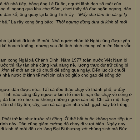
ô dỡ nhà tiếp, bỗng ông Lê Duẩn, người lãnh đạo số một của
ng đi ngang qua khu chợ Đầm, chợt thấy đồ đạc ngổn ngang, dân
 dân kể, ông quay lại la ông Tỉnh Ủy –
"Mấy chú làm ăn cái gì lạ
 hả."
La rầy xong ông bảo:
"Thôi ngưng đừng đưa đi kinh tế mới
à lại khỏi đi kinh tế mới. Nhà người chân tử Ngài cũng được yên.
ổi kế hoạch không, nhưng sau đó tình hình chung cả miền Nam vẫn
Nam xong Ngài xả Chánh Định. Năm 1977 toàn nước Việt Nam bị
ước thì rầy tàn phá cũng khá nặng nề, lương thực dự trữ cũng bị
n
kinh tế mới
ăn cả củ chuối để sống qua ngày. Đến lúc củ chuối
a nhà nước ở kinh tế mới xin cán bộ giúp cho gạo để sống đỡ
ngươi dân được nữa. Tất cả đều tháo chạy về thành phố, ở đầy
. Tỉnh nào cũng đầy người ở kinh tế mới bị nạn đói chạy về sống ở
ông đã bán rẻ như cho không những người cán bộ. Chỉ cần một hay
dân chỉ lấy tôn, cây, còn cả cái giàn nhà vách gạch xây bỏ trống,
 Phật trở lại như trước rất đông. Ở thế bắt buộc không sao tiếp tục
rình này. Dân cũng giảm cường độ chạy đi vượt biển. Ngày nay
i kinh tế mới đều do lòng Đại Bi thương xót chúng sinh mà Đức