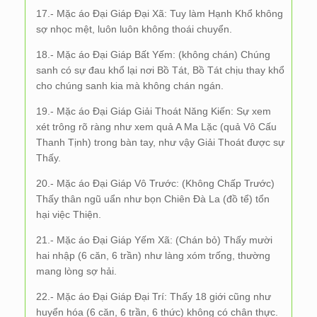
17.- Mặc áo Đại Giáp Đại Xã: Tuy làm Hạnh Khổ không
sợ nhọc mệt, luôn luôn không thoái chuyển.
18.- Mặc áo Đại Giáp Bất Yếm: (không chán) Chúng
sanh có sự đau khổ lại nơi Bồ Tát, Bồ Tát chịu thay khổ
cho chúng sanh kia mà không chán ngán.
19.- Mặc áo Đại Giáp Giải Thoát Năng Kiến: Sự xem
xét trông rõ ràng như xem quả A Ma Lặc (quả Vô Cấu
Thanh Tịnh) trong bàn tay, như vậy Giải Thoát được sự
Thấy.
20.- Mặc áo Đại Giáp Vô Trước: (Không Chấp Trước)
Thấy thân ngũ uẩn như bọn Chiên Đà La (đồ tể) tổn
hại việc Thiện.
21.- Mặc áo Đại Giáp Yếm Xã: (Chán bỏ) Thấy mười
hai nhập (6 căn, 6 trần) như làng xóm trống, thường
mang lòng sợ hải.
22.- Mặc áo Đại Giáp Đại Trí: Thấy 18 giới cũng như
huyển hóa (6 căn, 6 trần, 6 thức) không có chân thực.