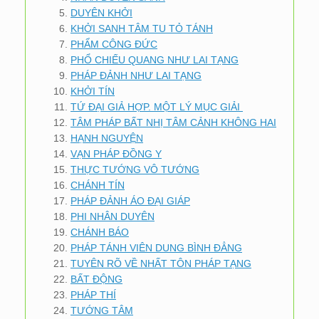
DUYÊN KHỞI
KHỞI SANH TÂM TU TỎ TÁNH
PHẨM CÔNG ĐỨC
PHỔ CHIẾU QUANG NHƯ LAI TẠNG
PHÁP ĐẢNH NHƯ LAI TẠNG
KHỞI TÍN
TỨ ĐẠI GIẢ HỢP. MỘT LÝ MỤC GIẢI
TÂM PHÁP BẤT NHỊ TÂM CẢNH KHÔNG HAI
HẠNH NGUYỆN
VẠN PHÁP ĐỒNG Y
THỰC TƯỚNG VÔ TƯỚNG
CHÁNH TÍN
PHÁP ĐẢNH ÁO ĐẠI GIÁP
PHI NHÂN DUYÊN
CHÁNH BÁO
PHÁP TÁNH VIÊN DUNG BÌNH ĐẲNG
TUYÊN RÕ VỀ NHẤT TÔN PHÁP TẠNG
BẤT ĐỘNG
PHÁP THÍ
TƯỚNG TÂM