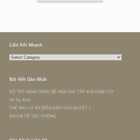
Liên Kết Nhanh
Liên
Kết
Nhanh
Bài Viết Gần Nhất
BỒ TÁT HÀNH DỤNG ĐỂ HÓA GIẢI TẬP-KHÍ-SANH-TỬ
Vô Sư Kinh
THẾ NÀO LÀ BA ĐIỀU KIỆN GIẢI-QUYẾT ?
ẤN-CHỈ VỀ SẮC-TƯỚNG