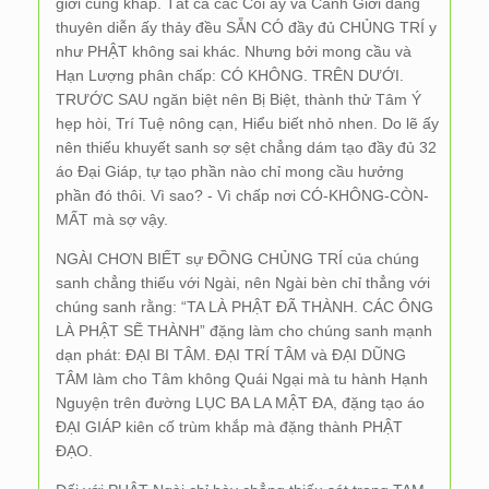
giới cùng khắp. Tất cả các Cõi ấy và Cảnh Giới đang
thuyên diễn ấy thảy đều SẴN CÓ đầy đủ CHỦNG TRÍ y
như PHẬT không sai khác. Nhưng bởi mong cầu và
Hạn Lượng phân chấp: CÓ KHÔNG. TRÊN DƯỚI.
TRƯỚC SAU ngăn biệt nên Bị Biệt, thành thử Tâm Ý
hẹp hòi, Trí Tuệ nông cạn, Hiểu biết nhỏ nhen. Do lẽ ấy
nên thiếu khuyết sanh sợ sệt chẳng dám tạo đầy đủ 32
áo Đại Giáp, tự tạo phần nào chỉ mong cầu hưởng
phần đó thôi. Vì sao? - Vì chấp nơi CÓ-KHÔNG-CÒN-
MẤT mà sợ vậy.
NGÀI CHƠN BIẾT sự ĐỒNG CHỦNG TRÍ của chúng
sanh chẳng thiếu với Ngài, nên Ngài bèn chỉ thẳng với
chúng sanh rằng: “TA LÀ PHẬT ĐÃ THÀNH. CÁC ÔNG
LÀ PHẬT SẼ THÀNH” đặng làm cho chúng sanh mạnh
dạn phát: ĐẠI BI TÂM. ĐẠI TRÍ TÂM và ĐẠI DŨNG
TÂM làm cho Tâm không Quái Ngại mà tu hành Hạnh
Nguyện trên đường LỤC BA LA MẬT ĐA, đặng tạo áo
ĐẠI GIÁP kiên cố trùm khắp mà đặng thành PHẬT
ĐẠO.