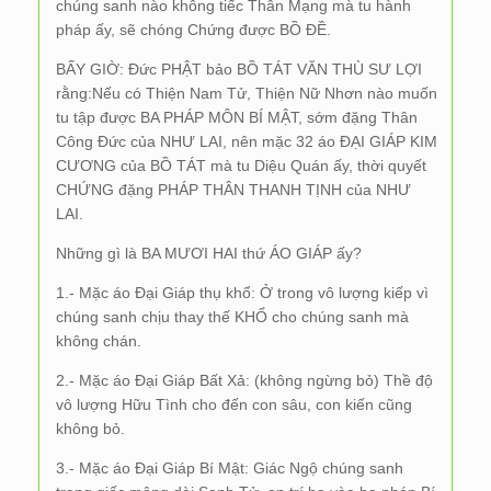
chúng sanh nào không tiếc Thân Mạng mà tu hành
pháp ấy, sẽ chóng Chứng được BỒ ĐỀ.
BẤY GIỜ: Đức PHẬT bảo BỒ TÁT VĂN THÙ SƯ LỢI
rằng:Nếu có Thiện Nam Tử, Thiện Nữ Nhơn nào muốn
tu tập được BA PHÁP MÔN BÍ MẬT, sớm đặng Thân
Công Đức của NHƯ LAI, nên mặc 32 áo ĐẠI GIÁP KIM
CƯƠNG của BỒ TÁT mà tu Diệu Quán ấy, thời quyết
CHỨNG đặng PHÁP THÂN THANH TỊNH của NHƯ
LAI.
Những gì là BA MƯƠI HAI thứ ÁO GIÁP ấy?
1.- Mặc áo Đại Giáp thụ khổ: Ở trong vô lượng kiếp vì
chúng sanh chịu thay thế KHỔ cho chúng sanh mà
không chán.
2.- Mặc áo Đại Giáp Bất Xả: (không ngừng bỏ) Thề độ
vô lượng Hữu Tình cho đến con sâu, con kiến cũng
không bỏ.
3.- Mặc áo Đại Giáp Bí Mật: Giác Ngộ chúng sanh