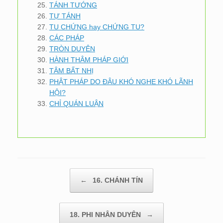
TÁNH TƯỚNG
TỰ TÁNH
TU CHỨNG hay CHỨNG TU?
CÁC PHÁP
TRÒN DUYÊN
HÀNH THÂM PHÁP GIỚI
TÂM BẤT NHỊ
PHẬT PHÁP DO ĐÂU KHÓ NGHE KHÓ LÃNH
HỘI?
CHỈ QUÁN LUẬN
Post navigation
←
16. CHÁNH TÍN
18. PHI NHÂN DUYÊN
→