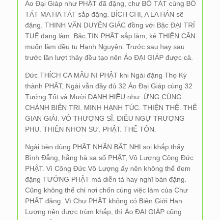
Áo Đại Giáp như PHẬT đã đặng, chư BỒ TÁT cùng BỒ
TÁT MA HA TÁT sắp đặng. BÍCH CHI, A LA HÁN sẽ
đặng. THINH VĂN DUYÊN GIÁC đồng với Bậc ĐẠI TRÍ
TUỆ đang làm. Bậc TIN PHẬT sắp làm, kẻ THIỆN CĂN
muốn làm đều tu Hạnh Nguyện. Trước sau hay sau
trước lần lượt thảy đều tạo nên Áo ĐẠI GIÁP được cả.
Đức THÍCH CA MÂU NI PHẬT khi Ngài đặng Thọ Ký
thành PHẬT, Ngài vẫn đầy đủ 32 Áo Đại Giáp cùng 32
Tướng Tốt và Mười DANH HIỆU như: ỨNG CÚNG.
CHÁNH BIẾN TRI. MINH HẠNH TÚC. THIỆN THỆ. THẾ
GIAN GIẢI. VÔ THƯỢNG SĨ. ĐIỀU NGỰ TRƯỢNG
PHU. THIÊN NHƠN SƯ. PHẬT. THẾ TÔN.
Ngài bèn dùng PHẬT NHÃN BẤT NHỊ soi khắp thấy
Bình Đẳng, hằng hà sa số PHẬT, Vô Lượng Công Đức
PHẬT. Vì Công Đức Vô Lượng ấy nên không thể đem
đặng TƯỚNG PHẬT mà diễn tả hay nghĩ bàn đặng.
Cũng không thể chỉ nơi chốn cùng việc làm của Chư
PHẬT đặng. Vì Chư PHẬT không có Biên Giới Hạn
Lượng nên được trùm khắp, thì Áo ĐẠI GIÁP cũng