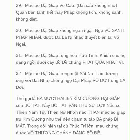
29.- Mặc áo Đại Giáp Vô Cấu: (Bất cấu không nhơ)
Quán bản tánh hết thảy Pháp không tịch, không sanh,
không diệt.
30.- Mặc áo Đại Giáp không ngăn ngại: Ngộ VÔ SANH
PHÁP NHẪN, được Đà La Ni nhạo thuyết biện tài Vô
Ngại.
31.- Mặc áo Đại Giáp rộng hóa Hữu Tình: Khiến cho họ
đặng ngồi dưới cây Bồ Đề chứng PHẬT QỦA NHẤT VỊ.
32.- Mặc áo Đại Giáp trong một Sát Na: Tâm tương
ứng với Bát Nhã, chứng ngộ Đại Pháp VÔ DƯ trong BA
Đời.
Thế gọi là BA MƯƠI HAI thứ KIM CƯƠNG ĐẠI GIÁP
của BỒ TÁT. Nầy BỒ TÁT VĂN THÙ SƯ LỢI! Nếu có
Thiên Nam Tử, Thiện Nữ Nhơn nào THÂN mặc áo giáp
trụ Kim Cương như thế nên chăm tu tập BA pháp BÍ
MẬT. Trong đời hiện tại đủ Phúc Trí lớn, mau chứng
được VÔ THƯỢNG CHÁNH ĐẲNG BỒ ĐỀ.