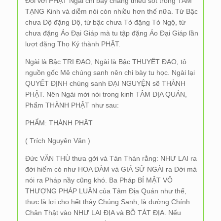
Đối với PHẬT Ngài chỉ bày chẳng thiếu sót trong TAM
TẠNG Kinh và diễm nói còn nhiều hơn thế nữa. Từ Bậc
chưa Độ đặng Độ, từ bậc chưa Tỏ đặng Tỏ Ngộ, từ
chưa đặng Áo Đại Giáp mà tu tập đặng Áo Đại Giáp lần
lượt đặng Thọ Ký thành PHẬT.
Ngài là Bậc TRI ĐẠO, Ngài là Bậc THUYẾT ĐẠO, tỏ
nguồn gốc Mê chúng sanh nên chỉ bày tu học. Ngài lại
QUYẾT ĐỊNH chúng sanh ĐẠI NGUYỆN sẽ THÀNH
PHẬT. Nên Ngài mới nói trong kinh TÂM ĐỊA QUÁN,
Phẩm THÀNH PHẬT như sau:
PHẨM: THÀNH PHẬT
( Trích Nguyên Văn )
Đức VĂN THÙ thưa gởi và Tán Thán rằng: NHƯ LAI ra
đời hiếm có như HOA ĐÀM và GIẢ SỬ NGÀI ra Đời mà
nói ra Pháp nầy cũng khó. Ba Pháp BÍ MẬT VÔ
THƯỢNG PHÁP LUÂN của Tâm Địa Quán như thế,
thực là lợi cho hết thảy Chúng Sanh, là đường Chính
Chân Thật vào NHƯ LAI ĐỊA và BỒ TÁT ĐỊA. Nếu