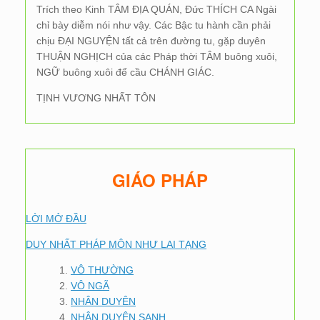
Trích theo Kinh TÂM ĐỊA QUÁN, Đức THÍCH CA Ngài
chỉ bày diễm nói như vậy. Các Bậc tu hành cần phải
chịu ĐẠI NGUYỆN tất cả trên đường tu, gặp duyên
THUẬN NGHỊCH của các Pháp thời TÂM buông xuôi,
NGỮ buông xuôi để cầu CHÁNH GIÁC.
TỊNH VƯƠNG NHẤT TÔN
GIÁO PHÁP
LỜI MỞ ĐẦU
DUY NHẤT PHÁP MÔN NHƯ LAI TẠNG
VÔ THƯỜNG
VÔ NGÃ
NHÂN DUYÊN
NHÂN DUYÊN SANH