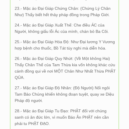
23.- Mặc áo Đại Giáp Chứng Chân: (Chứng Lý Chân
Như) Thấy biết hết thảy pháp đồng trong Pháp Giới.
24.- Mặc áo Đại Giáp Xuất Thế: Che điều ÁC của
Người, không giấu lỗi Ác của mình, chán bỏ Ba Cõi.
25.- Mặc áo Đại Giáp Hóa Độ: Như Đại lương Y Vương
hợp bệnh cho thuốc, Bồ Tát tùy nghi mà diễn hóa.
26.- Mặc áo Đại Giáp Quy Nhứt: (Về Một không Hai)
Thấy Chân Thể của Tam Thừa kia vốn không khác cứu
cánh đồng qui về nơi MỘT Chân Như Nhất Thừa PHẬT
QỦA.
27.- Mặc áo Đại Giáp Độ Nhân: (Độ Người) Nối ngôi
Tam Bảo Chủng khiến không đoạn tuyệt, quay xe Diệu
Pháp độ người.
28.- Mặc áo Đại Giáp Tu Đạo: PHẬT đối với chúng
sanh có ân đức lớn, vì muốn Báo Ân PHẬT nên cần
phải tu PHẬT ĐẠO.