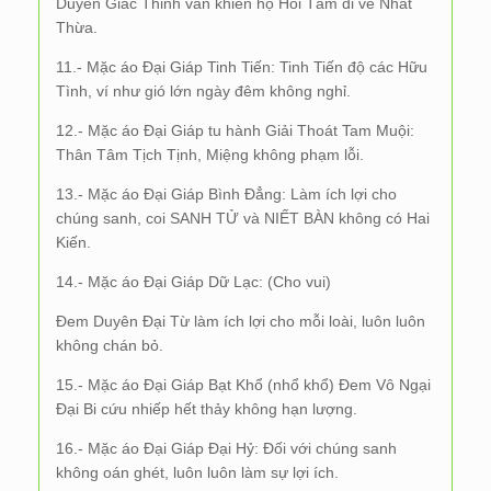
Duyên Giác Thinh văn khiến họ Hồi Tâm đi về Nhất
Thừa.
11.- Mặc áo Đại Giáp Tinh Tiến: Tinh Tiến độ các Hữu
Tình, ví như gió lớn ngày đêm không nghỉ.
12.- Mặc áo Đại Giáp tu hành Giải Thoát Tam Muội:
Thân Tâm Tịch Tịnh, Miệng không phạm lỗi.
13.- Mặc áo Đại Giáp Bình Đẳng: Làm ích lợi cho
chúng sanh, coi SANH TỬ và NIẾT BÀN không có Hai
Kiến.
14.- Mặc áo Đại Giáp Dữ Lạc: (Cho vui)
Đem Duyên Đại Từ làm ích lợi cho mỗi loài, luôn luôn
không chán bỏ.
15.- Mặc áo Đại Giáp Bạt Khổ (nhổ khổ) Đem Vô Ngại
Đại Bi cứu nhiếp hết thảy không hạn lượng.
16.- Mặc áo Đại Giáp Đại Hỷ: Đối với chúng sanh
không oán ghét, luôn luôn làm sự lợi ích.