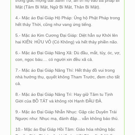
trong giấc mộng dài Sanh Tử, an trí họ vào ba pháp Bí
Mật (Tâm Bí Mật, Ngữ Bí Mật, Thân Bí Mật).
4.- Mặc áo Đại Giáp Hộ Pháp: Ủng hộ Phật Pháp trong
hết thảy Thời, cũng như vang ứng tiếng.
5.- Mặc áo Kim Cương Đại Giáp: Diệt hẳn sự Khởi lên
hai KIẾN: HỮU VÔ (Có Không) và hết thảy phiền não.
6.- Mặc áo Đại Giáp Năng Xã: Dù đầu, mắt, tủy, óc, vợ,
con, ngọc báu.... có người xin đều xã cả.
7.- Mặc áo Đại Giáp Năng Thí: Hết thảy đồ vui trong
nhà hưởng thụ, quyết không Tham Trước, đem cho tất
cả.
8.- Mặc áo Đại Giáp Năng Trì: Hay giữ Tâm tu Tịnh
Giới của BỒ TÁT và không rời Hạnh ĐẦU ĐÀ.
9.- Mặc áo Đại Giáp Nhẫn Nhục: Gặp các Duyên Trái
Ngược như: Nhục mạ, đánh đập... vẫn không báo thù.
10.- Mặc áo Đại Giáp Hồi Tâm: Giáo hóa những bậc