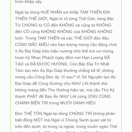
trùm khắp vậy.
Ngài lại dùng HUỆ NHÃN soi khắp TAM THIÊN ĐẠI
THIÊN THẾ GIỚI, Ngài tỏ rõ từng Thế Giới, từng Bậc
TU CHỨNG từ CÓ đến KHÔNG và cũng từ KHÔNG
đến CÓ cùng KHÔNG KHÔNG của KHÔNG KHÔNG
luôn. Trong TAM THIÊN và các THẾ GIỚI đâu đâu
CŨNG MẮC MIẾU vào hạn lượng mong cầu đặng chút
ít Áo Đại Giáp hữu hiệu nương nhờ thế mà vui mừng
hoan hỷ Nhạc Phách ngày đêm nơi Hạn Lượng ĐÃ
TẠO và ĐÃ ĐƯỢC HƯỞNG. Còn Bậc Đại Trí Nhất
Tâm tạo nên Áo Đại Giáp thường chẳng kể lể, không
mong cầu Công Đức ấy. Vì sao? Vì Sở Nguyện tạo Áo
Đại Giáp để Cúng Dường cho NHƯ LAI thành thử
không màng đến Thọ Hưởng hiện tại, mà cầu Thọ Ký
thành PHẬT để Báo Ân NHƯ LAI cùng ỨNG CÚNG
CHÁNH BIẾN TRI trong MƯỜI DANH HIỆU.
Đức THẾ TÔN Ngài lại dùng CHỦNG TRÍ không phân
biệt đồng MỘT mà Ngài vì Chúng Sanh quan sát từ
trên đến dưới, từ trong ra ngoài, trong muôn ngàn Thế