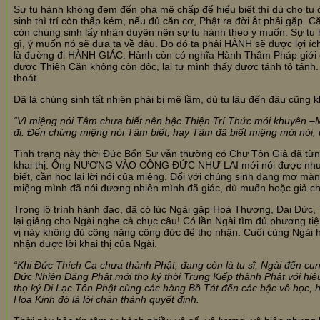
Sự tu hành không đem đến phá mê chấp để hiểu biết thì dù cho tu 
sinh thì trí còn thấp kém, nếu đủ căn cơ, Phật ra đời ắt phải gặp. Căn
còn chúng sinh lấy nhân duyên nên sự tu hành theo ý muốn. Sự tu
gì, ý muốn nó sẽ đưa ta về đâu. Do đó ta phải HÀNH sẽ được lợi íc
là đường đi HÀNH GIÁC. Hành còn có nghĩa Hành Thâm Pháp giới để 
được Thiện Căn không còn độc, lại tự mình thấy được tánh tỏ tánh. B
thoát.
Đã là chúng sinh tất nhiên phải bị mê lầm, dù tu lâu đến đâu cũng
“Vì miệng nói Tâm chưa biết nên bậc Thiện Trí Thức mới khuyên –Miệ
đi. Đến chừng miệng nói Tâm biết, hay Tâm đã biết miệng mới nói,
Tình trạng này thời Đức Bổn Sư vẫn thường có Chư Tôn Giả đã từng
khai thị: Ông NƯƠNG VÀO CÔNG ĐỨC NHƯ LAI mới nói được như th
biết, cần học lại lời nói của miệng. Đối với chúng sinh đang mơ mà
miệng mình đã nói đương nhiên mình đã giác, dù muốn hoặc giả ch
Trong lộ trình hành đạo, đã có lúc Ngài gặp Hoà Thượng, Đại Đức,
lại giảng cho Ngài nghe cả chục câu! Có lần Ngài tìm đủ phương tiệ
vị này không đủ công năng công đức để thọ nhận. Cuối cùng Ngài hi
nhận được lời khai thị của Ngài.
“Khi Đức Thích Ca chưa thành Phật, đang còn là tu sĩ, Ngài đến c
Đức Nhiên Đăng Phật mới thọ ký thời Trung Kiếp thành Phật với hi
thọ ký Di Lạc Tôn Phật cùng các hàng Bồ Tát đến các bậc vô học, h
Hoa Kinh đó là lời chân thành quyết định.