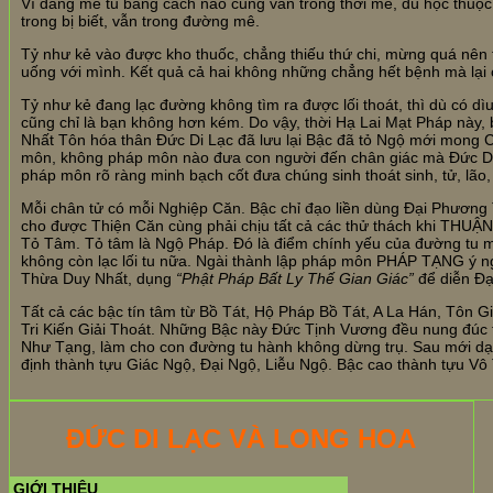
Vì đang mê tu bằng cách nào cũng vẫn trong thời mê, dù học thuộc 
trong bị biết, vẫn trong đường mê.
Tỷ như kẻ vào được kho thuốc, chẳng thiếu thứ chi, mừng quá nên 
uống với mình. Kết quả cả hai không những chẳng hết bệnh mà lại
Tỷ như kẻ đang lạc đường không tìm ra được lối thoát, thì dù có dì
cũng chỉ là bạn không hơn kém. Do vậy, thời Hạ Lai Mạt Pháp nà
Nhất Tôn hóa thân Đức Di Lạc đã lưu lại Bậc đã tỏ Ngộ mới mong C
môn, không pháp môn nào đưa con người đến chân giác mà Đức Di Lạ
pháp môn rõ ràng minh bạch cốt đưa chúng sinh thoát sinh, tử, lão,
Mỗi chân tử có mỗi Nghiệp Căn. Bậc chỉ đạo liền dùng Đại Phương Ti
cho được Thiện Căn cùng phải chịu tất cả các thử thách khi THUẬ
Tỏ Tâm. Tỏ tâm là Ngộ Pháp. Đó là điểm chính yếu của đường tu 
không còn lạc lối tu nữa. Ngài thành lập pháp môn PHÁP TẠNG ý n
Thừa Duy Nhất, dụng
“Phật Pháp Bất Ly Thế Gian Giác”
để diễn Đạ
Tất cả các bậc tín tâm từ Bồ Tát, Hộ Pháp Bồ Tát, A La Hán, Tôn
Tri Kiến Giải Thoát. Những Bậc này Đức Tịnh Vương đều nung đúc t
Như Tạng, làm cho con đường tu hành không dừng trụ. Sau mới d
định thành tựu Giác Ngộ, Đại Ngộ, Liễu Ngộ. Bậc cao thành tựu V
ĐỨC DI LẠC VÀ LONG HOA
GIỚI THIỆU