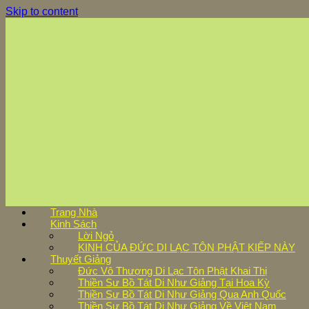
Skip to content
Trang Nhà
Kinh Sách
Lời Ngỏ
KINH CỦA ĐỨC DI LẠC TÔN PHẬT KIẾP NÀY
Thuyết Giảng
Đức Vô Thượng Di Lạc Tôn Phật Khai Thị
Thiền Sư Bồ Tát Di Như Giảng Tại Hoa Kỳ
Thiền Sư Bồ Tát Di Như Giảng Qua Anh Quốc
Thiền Sư Bồ Tát Di Như Giảng Về Việt Nam