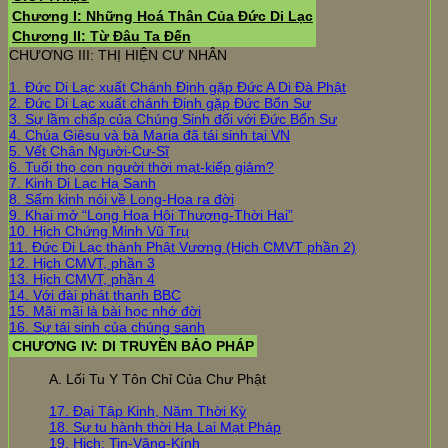
Chương I: Những Hoá Thân Của Đức Di Lạc
Chương II: Từ Đâu Ta Đến
CHƯƠNG III: THỊ HIỆN CƯ NHÂN
1. Đức Di Lạc xuất Chánh Định gặp Đức A Di Đà Phật
2. Đức Di Lạc xuất chánh Định gặp Đức Bổn Sư
3. Sự lầm chấp của Chúng Sinh đối với Đức Bổn Sư
4. Chúa Giêsu và bà Maria đã tái sinh tại VN
5. Vết Chân Người-Cư-Sĩ
6. Tuổi thọ con người thời mạt-kiếp giảm?
7. Kinh Di Lạc Hạ Sanh
8. Sấm kinh nói về Long-Hoa ra đời
9. Khai mở “Long Hoa Hội Thượng-Thời Hai”
10. Hịch Chứng Minh Vũ Trụ
11. Đức Di Lạc thành Phật Vương (Hịch CMVT phần 2)
12. Hịch CMVT, phần 3
13. Hịch CMVT, phần 4
14. Với đài phát thanh BBC
15. Mãi mãi là bài học nhớ đời
16. Sự tái sinh của chúng sanh
CHƯƠNG IV: DI TRUYỀN BẢO PHÁP
A. Lối Tu Y Tôn Chỉ Của Chư Phật
17. Đại Tập Kinh, Năm Thời Kỳ
18. Sự tu hành thời Hạ Lai Mạt Pháp
19. Hịch: Tin-Vâng-Kính