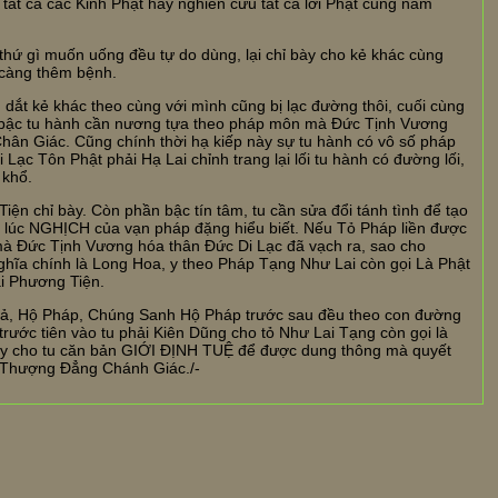
tất cả các Kinh Phật hay nghiên cứu tất cả lời Phật cũng nằm
thứ gì muốn uống đều tự do dùng, lại chỉ bày cho kẻ khác cùng
 càng thêm bệnh.
u dắt kẻ khác theo cùng với mình cũng bị lạc đường thôi, cuối cùng
y, bậc tu hành cần nương tựa theo pháp môn mà Đức Tịnh Vương
hân Giác. Cũng chính thời hạ kiếp này sự tu hành có vô số pháp
c Tôn Phật phải Hạ Lai chỉnh trang lại lối tu hành có đường lối,
 khổ.
ện chỉ bày. Còn phần bậc tín tâm, tu cần sửa đổi tánh tình để tạo
N lúc NGHỊCH của vạn pháp đặng hiểu biết. Nếu Tỏ Pháp liền được
mà Đức Tịnh Vương hóa thân Đức Di Lạc đã vạch ra, sao cho
ghĩa chính là Long Hoa, y theo Pháp Tạng Như Lai còn gọi Là Phật
i Phương Tiện.
 Giả, Hộ Pháp, Chúng Sanh Hộ Pháp trước sau đều theo con đường
rước tiên vào tu phải Kiên Dũng cho tỏ Như Lai Tạng còn gọi là
ạy cho tu căn bản GIỚI ĐỊNH TUỆ để được dung thông mà quyết
ô Thượng Đẳng Chánh Giác./-