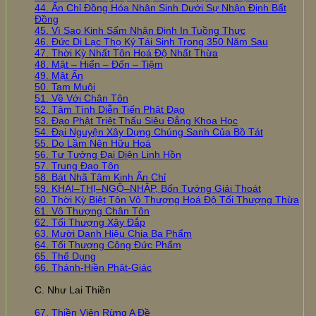
44. Ấn Chỉ Đồng Hóa Nhân Sinh Dưới Sự Nhận Định Bất
Đồng
45. Vì Sao Kinh Sấm Nhận Định In Tuồng Thực
46. Đức Di Lạc Thọ Ký Tái Sinh Trong 350 Năm Sau
47. Thời Kỳ Nhất Tôn Hoá Độ Nhất Thừa
48. Mật – Hiển – Đốn – Tiệm
49. Mật Ấn
50. Tam Muội
51. Về Với Chân Tôn
52. Tâm Tình Diễn Tiến Phật Đạo
53. Đạo Phật Triệt Thấu Siêu Đẳng Khoa Học
54. Đại Nguyện Xây Dựng Chúng Sanh Của Bồ Tát
55. Do Lầm Nên Hữu Hoá
56. Tư Tưởng Đại Diện Linh Hồn
57. Trung Đạo Tôn
58. Bát Nhã Tâm Kinh Ấn Chỉ
59. KHAI–THỊ–NGỘ–NHẬP, Bốn Tướng Giải Thoát
60. Thời Kỳ Biệt Tôn Vô Thượng Hoá Độ Tối Thượng Thừa
61. Vô Thượng Chân Tôn
62. Tối Thượng Xây Đắp
63. Mười Danh Hiệu Chia Ba Phẩm
64. Tối Thượng Công Đức Phẩm
65. Thể Dụng
66. Thánh-Hiền Phật-Giác
C. Như Lai Thiền
67. Thiền Viện Rừng A Đề