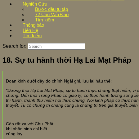
Nghiên Cứu
Bước đầu tu tập
72 Câu Vấn Đáp
Tìm kiếm
Thông báo
Liên Hệ
Tìm kiếm
Search for:
18. Sự tu hành thời Hạ Lai Mạt Pháp
Đoạn kinh dưới đây do chính Ngài ghi, lưu lại hậu thế:
“Đương thời Hạ Lai Mạt Pháp, sự tu hành thực chứng thật hiếm, vì s
chứng. Đến thời Trung Pháp có giáo lý, có thực hành tương song li
thi hành, thành thử hiếm hoi thực chứng. Nơi kinh pháp có thực hành
thuyết. Tu có chứng tri chăng cũng là chứng tri trên giả thuyết, biện
Còn rất xa với Chư Phật
khi nhân sinh chỉ biết
cúng lạy