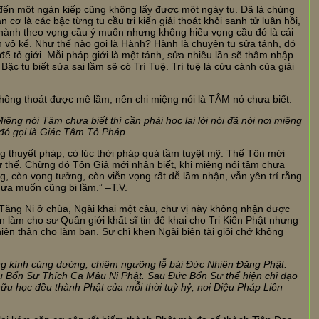
đến một ngàn kiếp cũng không lấy được một ngày tu. Đã là chúng
 cơ là các bậc từng tu cầu tri kiến giải thoát khỏi sanh tử luân hồi,
 hành theo vọng cầu ý muốn nhưng không hiểu vọng cầu đó là cái
h vô kể. Như thế nào gọi là Hành? Hành là chuyên tu sửa tánh, đó
tỏ giới. Mỗi pháp giới là một tánh, sửa nhiều lần sẽ thâm nhập
ậc tu biết sửa sai lầm sẽ có Trí Tuệ. Trí tuệ là cứu cánh của giải
 không thoát được mê lầm, nên chi miệng nói là TÂM nó chưa biết.
ng nói Tâm chưa biết thì cần phải học lại lời nói đã nói nơi miệng
 đó gọi là Giác Tâm Tỏ Pháp.
 thuyết pháp, có lúc thời pháp quá tầm tuyệt mỹ. Thế Tôn mới
ế. Chừng đó Tôn Giả mới nhận biết, khi miệng nói tâm chưa
ng, còn vọng tưởng, còn viễn vọng rất dễ lầm nhận, vẫn yên trí rằng
ưa muốn cũng bị lầm.” –T.V.
 Tăng Ni ở chùa, Ngài khai một câu, chư vị này không nhận được
n làm cho sư Quân giới khất sĩ tin để khai cho Tri Kiến Phật nhưng
ện thân cho làm bạn. Sư chỉ khen Ngài biện tài giỏi chớ không
ung kính cúng dường, chiêm ngưỡng lễ bái Đức Nhiên Đăng Phật.
ệu Bổn Sư Thích Ca Mâu Ni Phật. Sau Đức Bổn Sư thể hiện chỉ đạo
ữu học đều thành Phật của mỗi thời tuỳ hỷ, nơi Diệu Pháp Liên