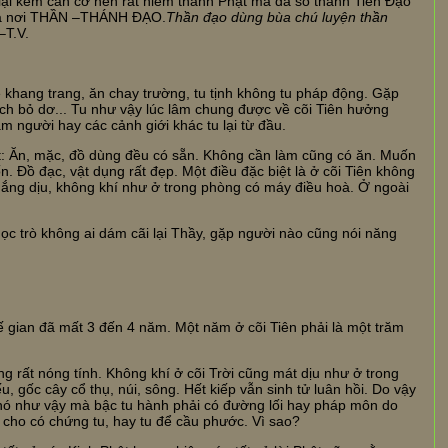
 lại kém căn cơ nên rất hiếm thành Phật mà đa số thành Tiên Đạo
 quả nơi THẦN –THÁNH ĐẠO.
Thần đạo dùng bùa chú luyện thần
–T.V.
 khang trang, ăn chay trường, tu tịnh không tu pháp động. Gặp
ch bỏ dơ... Tu như vậy lúc lâm chung được về cõi Tiên hưởng
m người hay các cảnh giới khác tu lại từ đầu.
ật: Ăn, mặc, đồ dùng đều có sẵn. Không cần làm cũng có ăn. Muốn
 Đồ đạc, vật dụng rất đẹp. Một điều đặc biệt là ở cõi Tiên không
 nắng dịu, không khí như ở trong phòng có máy điều hoà. Ở ngoài
ọc trò không ai dám cãi lại Thầy, gặp người nào cũng nói năng
:
ế gian đã mất 3 đến 4 năm. Một năm ở cõi Tiên phải là một trăm
g rất nóng tính. Không khí ở cõi Trời cũng mát dịu như ở trong
 gốc cây cổ thụ, núi, sông. Hết kiếp vẫn sinh tử luân hồi. Do vậy
hó như vậy mà bậc tu hành phải có đường lối hay pháp môn do
u cho có chứng tu, hay tu để cầu phước. Vì sao?