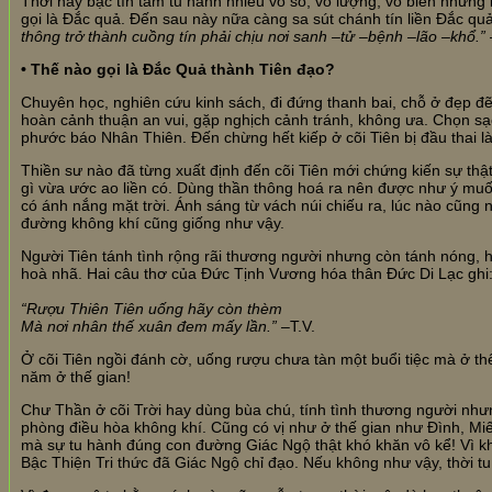
Thời này bậc tín tâm tu hành nhiều vô số, vô lượng, vô biên nhưng
gọi là Đắc quả. Đến sau này nữa càng sa sút chánh tín liền Đắc
thông trở thành cuồng tín phải chịu nơi sanh –tử –bệnh –lão –khổ.”
• Thế nào gọi là Đắc Quả thành Tiên đạo?
Chuyên học, nghiên cứu kinh sách, đi đứng thanh bai, chỗ ở đẹp đẽ
hoàn cảnh thuận an vui, gặp nghịch cảnh tránh, không ưa. Chọn sạ
phước báo Nhân Thiên. Đến chừng hết kiếp ở cõi Tiên bị đầu thai là
Thiền sư nào đã từng xuất định đến cõi Tiên mới chứng kiến sự th
gì vừa ước ao liền có. Dùng thần thông hoá ra nên được như ý muốn.
có ánh nắng mặt trời. Ánh sáng từ vách núi chiếu ra, lúc nào cũng
đường không khí cũng giống như vậy.
Người Tiên tánh tình rộng rãi thương người nhưng còn tánh nóng, h
hoà nhã. Hai câu thơ của Đức Tịnh Vương hóa thân Đức Di Lạc ghi
“Rượu Thiên Tiên uống hãy còn thèm
Mà nơi nhân thế xuân đem mấy lần.”
–T.V.
Ở cõi Tiên ngồi đánh cờ, uống rượu chưa tàn một buổi tiệc mà ở th
năm ở thế gian!
Chư Thần ở cõi Trời hay dùng bùa chú, tính tình thương người nhưn
phòng điều hòa không khí. Cũng có vị như ở thế gian như Đình, Miếu,
mà sự tu hành đúng con đường Giác Ngộ thật khó khăn vô kể! Vì k
Bậc Thiện Tri thức đã Giác Ngộ chỉ đạo. Nếu không như vậy, thời t