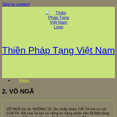
Skip to content
Thiền Pháp Tạng Việt Nam
Menu
2. VÔ NGÃ
VÔ NGÃ tức là: KHÔNG TA. Do chấp nhận CÁI TA mà có cái
CỦA TA. Đã của Ta tức có riêng tư năng phân nên Bị Biệt từng