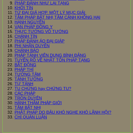
PHÁP ĐẢNH NHƯ LAI TẠNG
KHỞI TÍN
TỨ ĐẠI GIẢ HỢP. MỘT LÝ MỤC GIẢI
TÂM PHÁP BẤT NHỊ TÂM CẢNH KHÔNG HAI
HẠNH NGUYỆN
VẠN PHÁP ĐỒNG Y
THỰC TƯỚNG VÔ TƯỚNG
CHÁNH TÍN
PHÁP ĐẢNH ÁO ĐẠI GIÁP
PHI NHÂN DUYÊN
CHÁNH BÁO
PHÁP TÁNH VIÊN DUNG BÌNH ĐẲNG
TUYÊN RÕ VỀ NHẤT TÔN PHÁP TẠNG
BẤT ĐỘNG
PHÁP THÍ
TƯỚNG TÂM
TÁNH TƯỚNG
TỰ TÁNH
TU CHỨNG hay CHỨNG TU?
CÁC PHÁP
TRÒN DUYÊN
HÀNH THÂM PHÁP GIỚI
TÂM BẤT NHỊ
PHẬT PHÁP DO ĐÂU KHÓ NGHE KHÓ LÃNH HỘI?
CHỈ QUÁN LUẬN