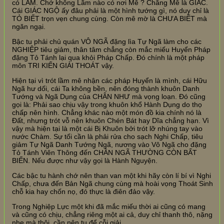
có LẦM. Chớ không Lầm nào có nơi Mê ? Chẳng Mê là GIÁC.
Cái GIÁC NGỘ ấy đâu phải là một hình tướng gì, nó duy chỉ là
TỎ BIẾT trọn vẹn chung cùng. Còn mê mờ là CHƯA BIẾT mà
ngăn ngại.
Bậc tu phải chủ quán VÔ NGÃ đặng lìa Tự Ngã làm cho các
NGHIỆP tiêu giảm, thân tâm chẳng còn mắc miếu Huyển Pháp
đặng Tỏ Tánh lại qua khỏi Pháp Chấp. Đó chính là một pháp
môn TRI KIẾN GIẢI THOÁT vậy.
Hiện tại vì trót lầm mê nhận các pháp Huyển là mình, cái Hữu
Ngã hư dối, cái Ta không bền, nên đóng thành khuôn Danh
Tướng và Ngã Dụng của CHÂN NHƯ mà vọng loạn. Đó cũng
gọi là: Phải sao chịu vậy trong khuôn khổ Hành Dụng do thọ
chấp nên hình. Chẳng khác nào một món đồ kia chính nó là
Đất, nhưng trót vỗ nên khuôn Chén Bát hay Dĩa chẳng hạn. Vì
vậy mà hiện tại là một cái Bị Khuôn bởi trót lỡ nhúng tay vào
nước Chàm. Sự tối cần là phải rửa cho sạch Nghi Chấp, tiêu
giảm Tự Ngã Danh Tướng Ngã, nương vào Vô Ngã cho đặng
Tỏ Tánh Viên Thông đến CHÂN NGÃ THƯỜNG CÒN BẤT
BIẾN. Nếu được như vậy gọi là Hành Nguyện.
Các bậc tu hành chớ nên than van một khi hãy còn lí bí vì Nghi
Chấp, chưa đến Bản Ngã chung cùng mà hoài vọng Thoát Sinh
chỗ kia hay chốn nọ, đó thực là điên đảo vậy.
Trong Nghiệp Lực một khi đã mắc miếu thời ai cũng có mang
và cũng có chịu, chẳng riêng một ai cả, duy chỉ thanh thô, nặng
nhẹ mà thôi, cần nên tu để cỗi giải.