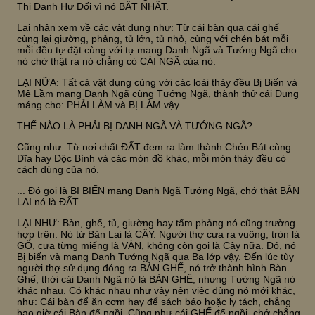
Thị Danh Hư Dối vì nó BẤT NHẤT.
Lại nhận xem về các vật dụng như: Từ cái bàn qua cái ghế
cùng lại giường, phảng, tủ lớn, tủ nhỏ, cùng với chén bát mỗi
mỗi đều tự đặt cùng với tự mang Danh Ngã và Tướng Ngã cho
nó chớ thật ra nó chẳng có CÁI NGÃ của nó.
LẠI NỮA: Tất cả vật dụng cùng với các loài thảy đều Bị Biến và
Mê Lầm mang Danh Ngã cùng Tướng Ngã, thành thử cái Dụng
máng cho: PHẢI LÀM và BỊ LÀM vậy.
THẾ NÀO LÀ PHẢI BỊ DANH NGÃ VÀ TƯỚNG NGÃ?
Cũng như: Từ nơi chất ĐẤT đem ra làm thành Chén Bát cùng
Dĩa hay Độc Bình và các món đồ khác, mỗi món thảy đều có
cách dùng của nó.
... Đó gọi là BỊ BIẾN mang Danh Ngã Tướng Ngã, chớ thật BẢN
LAI nó là ĐẤT.
LẠI NHƯ: Bàn, ghế, tủ, giường hay tấm phảng nó cũng trường
hợp trên. Nó từ Bản Lai là CÂY. Người thợ cưa ra vuông, tròn là
GỔ, cưa từng miếng là VÁN, không còn gọi là Cây nữa. Đó, nó
Bị biến và mang Danh Tướng Ngã qua Ba lớp vậy. Đến lúc tùy
người thợ sử dụng đóng ra BÀN GHẾ, nó trở thành hình Bàn
Ghế, thời cái Danh Ngã nó là BÀN GHẾ, nhưng Tướng Ngã nó
khác nhau. Có khác nhau như vậy nên việc dùng nó mới khác,
như: Cái bàn để ăn cơm hay để sách báo hoặc ly tách, chẳng
bao giờ cái Bàn để ngồi. Cũng như cái GHẾ để ngồi, chớ chẳng