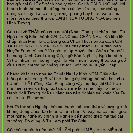
bao giờ cái GHẾ để sách báo ly tách. Gọi là CÁI DỤNG mỗi khi
thành hình thế nào thì dùng theo cái ấy của nó, chớ chẳng
dùng sai chạy. Tất cả tủ, giường, phảng hay tủ áo và tủ bạc,
mỗi mỗi đều theo thứ lớp DANH NGÃ TƯỚNG NGÃ tạo nên
Hình Tướng.
Còn nói về THÂN của con người (Nhân Thân) bị chấp nhận Tự
Ngã nên Bị Biến thành CÁI DỤNG của CHÂN NHƯ. Đã lầm lỡ
chấp nhận Mình là Cái Dụng của Chân Thể, nên xa cách CÁI
TA THƯỜNG CÒN BẤT BIẾN, mà chạy theo Cái Ta đảo loạn
Huyển Sanh. Vì sao? Vì nhận pháp Huyển làm Chân nên phải
bị mang Danh Giả Tướng Giả, ngỡ Bản Ngã, Tự Ngã là mình.
Vì trót nhận hình bóng Huyển là Mình nên nương theo bóng để
cầu Thực, nhưng nó chẳng Thực vì vốn nó là Huyển Pháp.
Chẳng khác nào nhà Ảo Thuật kia lấy hình NỘM Giấy diễn
tuồng ăn nói, xong rồi vứt bỏ hình giấy không thể nào làm cho
trở nên THẬT đặng. Các Pháp cũng vậy, nó duy chỉ Giả Hợp
mà thành nên khi hợp lúc tan, chỉ mê lầm nhận lấy nó mà bị
Danh Ngã Tướng Ngã tư riêng tạo nên Nghiệp sai khác của Ta
cái Ta hư dối mờ mê.
Khi đã trở nên Nghiệp thời có thanh thô, cao thấp và sướng khổ
không đồng Chịu Báo hoặc Chánh Báo. Vì vậy mà có mỗi người
một nghề, nghề ấy chính là Nghiệp để nương theo mà tạo cái
sự sống. Đó cũng là Tự Làm phải Tự Chịu.
Các bậc tu hành nên nhớ: VÌ LẦM phải bị MÊ, do nơi MÊ mới