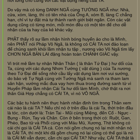
nơi từng chỗ cùng với các vật dụng riêng của TA.
Do vậy mà có từng DANH NGÃ cùng TƯỚNG NGÃ như: Nhà,
cửa, xóm, làng, thì có tên nhà của Ông A, xóm B, làng C chẳng
hạn, chỉ vì tự đặt mà tự thành ranh giới biệt ngăn. Còn các vật
dụng cũng có từng món, mỗi món đều có một tên để cho dễ
nhận của ta hay của kẻ khác vậy.
PHẬT thấy rõ sự lầm nhận hình bóng huyển ảo cho là Mình,
nên PHẬT nói Pháp Vô Ngã, là không có CÁI TA nơi đảo loạn
để chúng sanh khỏi lầm nhận tu tập , nương vào Vô Ngã tìm lấy
CHƠN NGÃ BẢN LAI đặng hoàn toàn CHÁNH GIÁC vậy.
Vì trót mê lầm tự nhận Nhân Thân ( là thân Tứ Đại ) hư dối của
Ta, cùng với các dụng Nhơn Tướng ( vật dùng ) của Ta nương
theo Tứ Đại để sống nhờ cầu lấy vật dụng làm nơi vui sướng,
do bảo vệ Tự Ngã cùng với Tướng Ngã mà sanh ra tham lam
sân hận, vướng mắc đua vạy hơn thua trong đường sanh tử vì
Huyển Pháp lầm nhận Cái Ta hư dối làm Mình, chớ thật ra nơi
thân Giả Hợp chẳng có CÁI TA, vì nó VÔ NGÃ.
Các bậc tu hành nên thực hành nhận định tìm trong Thân xem
cái nào là cái TA ? Nếu chỉ nó ở trên đầu là cái Ta, thời trên đầu
là tóc, còn dưới là: Trán Tai - Mũi cùng Miệng, đến Cổ - Ngực -
Bụng - Rún, Tay và Chân. Còn ở bên trong thời có: Ruột, Gan,
Phèo, Bao tử và Phổi cùng với Máu Mủ, Xương, Thịt không có
cái chi gọi là CÁI TA cả. Còn nói gồm chung nó lại mới nhận nó
là CÁI TA, thì một khi đã gồm chung nó lại cũng có thể gọi là nó
là CÁI MI vẫn được, cần chi gọi CÁI TA? Như vậy, CÁI TA thật là