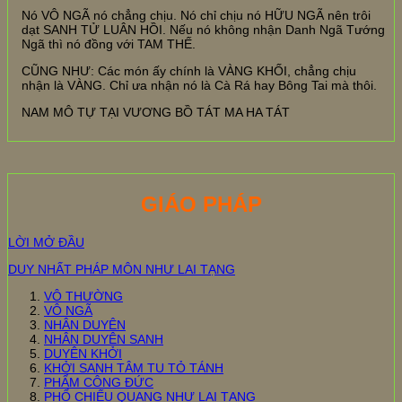
Nó VÔ NGÃ nó chẳng chịu. Nó chỉ chịu nó HỮU NGÃ nên trôi
dạt SANH TỬ LUÂN HỒI. Nếu nó không nhận Danh Ngã Tướng
Ngã thì nó đồng với TAM THẾ.
CŨNG NHƯ: Các món ấy chính là VÀNG KHỐI, chẳng chịu
nhận là VÀNG. Chỉ ưa nhận nó là Cà Rá hay Bông Tai mà thôi.
NAM MÔ TỰ TẠI VƯƠNG BỒ TÁT MA HA TÁT
GIÁO PHÁP
LỜI MỞ ĐẦU
DUY NHẤT PHÁP MÔN NHƯ LAI TẠNG
VÔ THƯỜNG
VÔ NGÃ
NHÂN DUYÊN
NHÂN DUYÊN SANH
DUYÊN KHỞI
KHỞI SANH TÂM TU TỎ TÁNH
PHẨM CÔNG ĐỨC
PHỔ CHIẾU QUANG NHƯ LAI TẠNG