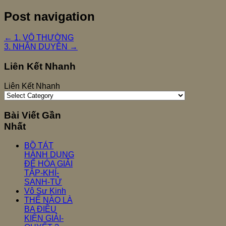
Post navigation
←
1. VÔ THƯỜNG
3. NHÂN DUYÊN
→
Liên Kết Nhanh
Liên Kết Nhanh
Bài Viết Gần
Nhất
BỒ TÁT
HÀNH DỤNG
ĐỂ HÓA GIẢI
TẬP-KHÍ-
SANH-TỬ
Vô Sư Kinh
THẾ NÀO LÀ
BA ĐIỀU
KIỆN GIẢI-