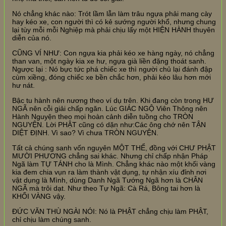
Nó chẳng khác nào: Trót lầm lẫn làm trâu ngựa phải mang cày
hay kéo xe, con người thì có kẻ sướng người khổ, nhưng chung
lại tùy mỗi mỗi Nghiệp mà phải chịu lấy một HIỆN HÀNH thuyên
diễn của nó.
CŨNG VÍ NHƯ: Con ngựa kia phải kéo xe hàng ngày, nó chẳng
than van, một ngày kia xe hư, ngựa già liền đặng thoát sanh.
Ngược lại : Nó bực tức phá chiếc xe thì người chủ lại đánh đập
cùm xiềng, đóng chiếc xe bền chắc hơn, phải kéo lâu hơn mới
hư nát.
Bậc tu hành nên nương theo ví dụ trên. Khi đang còn trong HƯ
NGÃ nên cỗi giải chấp ngăn. Lúc GIÁC NGỘ Viên Thông nên
Hành Nguyện theo mọi hoàn cảnh diễn tuồng cho TRÒN
NGUYỆN. Lời PHẬT cũng có dặn như:Các ông chớ nên TẬN
DIỆT ĐỊNH. Vì sao? Vì chưa TRÒN NGUYỆN.
Tất cả chúng sanh vốn nguyên MỘT THỂ, đồng với CHƯ PHẬT
MƯỜI PHƯƠNG chẳng sai khác. Nhưng chỉ chấp nhận Pháp
Ngã làm TỰ TÁNH cho là Mình. Chẳng khác nào một khối vàng
kia đem chia vụn ra làm thành vật dụng, tự nhận xíu đỉnh nơi
vật dụng là Mình, dùng Danh Ngã Tướng Ngã hơn là CHÂN
NGÃ mà trôi dạt. Như theo Tự Ngã: Cà Rá, Bông tai hơn là
KHỐI VÀNG vậy.
ĐỨC VĂN THÙ NGÀI NÓI: Nó là PHẬT chẳng chịu làm PHẬT,
chỉ chịu làm chúng sanh.