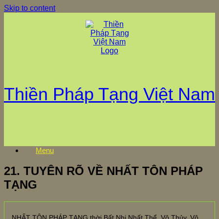
Skip to content
Thiền Pháp Tạng Việt Nam
Menu
21. TUYÊN RÕ VỀ NHẤT TÔN PHÁP
TẠNG
NHẤT TÔN PHÁP TẠNG thời Bất Nhị Nhất Thể. Vô Thủy, Vô