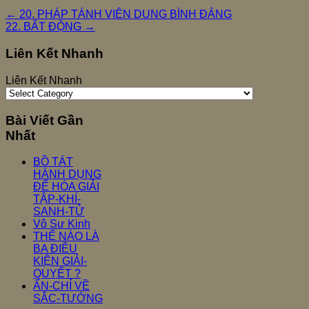
←
20. PHÁP TÁNH VIÊN DUNG BÌNH ĐẲNG
22. BẤT ĐỘNG
→
Liên Kết Nhanh
Liên Kết Nhanh
Bài Viết Gần
Nhất
BỒ TÁT
HÀNH DỤNG
ĐỂ HÓA GIẢI
TẬP-KHÍ-
SANH-TỬ
Vô Sư Kinh
THẾ NÀO LÀ
BA ĐIỀU
KIỆN GIẢI-
QUYẾT ?
ẤN-CHỈ VỀ
SẮC-TƯỚNG