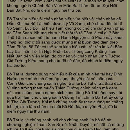
Tăng Thượng, xem Chư Phật và Như Lai là môn sở thuyết, chớ
không ngờ là Chánh Báo Viên Mãn Ba Thân rốt ráo Đại Niết
Bàn Bất Nhị, đó là điểm nguy hại thứ ba.
Bồ Tát vừa hiểu vội chấp nhận biết, vừa biết vội chấp nhận đã
Đắc. Khi mà Bồ Tát hiểu được Lý Vô Sanh, chớ chưa đến tỏ rõ
Vô Sanh. Lúc Bồ Tát hiểu Tâm không có chổ chỉ cùng vạn pháp
do Tâm Sanh. Nhưng chưa biết thật tỏ rõ Tâm là cái gì ? Bản
Thể Tâm ra sao nên tu hành Hạnh Nguyện chê Pháp nầy, khen
Pháp nọ, thờ ơ tối sáng được mừng mất buồn đảo điên theo
Tâm Pháp. Bồ Tát có thể xem kinh hiểu câu rốt ráo là Niết Bàn
hay Ba Thân Tứ Trí Ngũ Nhãn Lục Thông cùng Không Tâm
Niết Bàn đến Viên Mãn, do đó nên vội chấp nhận Định Tưởng
Giả Tưởng Kiêu mạng cho ta đã sở đắc, đó chính là điểm nguy
hại thứ tư.
Bồ Tát lại đương dùng nơi hiểu biết của mình hiện tại hay Định
Hướng nơi mình mà đem áp dụng thuyết giải nói năng các
Cảnh Giới cho chúng sanh nghe, trái lại Bồ Tát chưa thấu đáo.
Vì định tưởng tham muốn Thiên Tướng chính mình mà đem
nói, các chúng sanh nghe thích khen tặng Bồ Tát hăng say nói
quá trớn làm cho chúng sanh Cuồng Tín, chính Bồ Tát ấy cũng
bị Thọ Giả Tướng. Khi mà chúng sanh ấy theo cuồng tín chẳng
ích lợi, sinh tâm chán mà thối Bồ Đề đoạn duyên Phật, đó là
điểm nguy hại thứ năm.
Bồ Tát lại vì chúng sanh nói cho chúng sanh lìa bỏ đố tật
chướng nghiệp Tham Sân Si, nói Nhân Duyên, nói tất cả những
ích lợi Tri Kiến, nói từng sự nguy hại của Tham Dục, tâm nhỏ