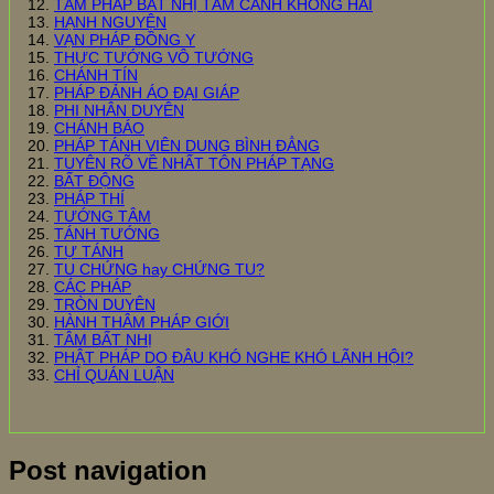
TÂM PHÁP BẤT NHỊ TÂM CẢNH KHÔNG HAI
HẠNH NGUYỆN
VẠN PHÁP ĐỒNG Y
THỰC TƯỚNG VÔ TƯỚNG
CHÁNH TÍN
PHÁP ĐẢNH ÁO ĐẠI GIÁP
PHI NHÂN DUYÊN
CHÁNH BÁO
PHÁP TÁNH VIÊN DUNG BÌNH ĐẲNG
TUYÊN RÕ VỀ NHẤT TÔN PHÁP TẠNG
BẤT ĐỘNG
PHÁP THÍ
TƯỚNG TÂM
TÁNH TƯỚNG
TỰ TÁNH
TU CHỨNG hay CHỨNG TU?
CÁC PHÁP
TRÒN DUYÊN
HÀNH THÂM PHÁP GIỚI
TÂM BẤT NHỊ
PHẬT PHÁP DO ĐÂU KHÓ NGHE KHÓ LÃNH HỘI?
CHỈ QUÁN LUẬN
Post navigation