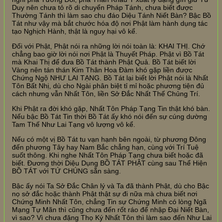
Duy nên chưa tỏ rõ di chuyển Pháp Tánh, chưa biết được
Thường Tánh thì làm sao chu đáo Diệu Tánh Niết Bàn? Bậc Bồ
Tát như vậy mà bắt chước hóa độ nơi Phật làm hành dụng tác
tạo Nghịch Hành, thật là nguy hại vô kể.
Đối với Phật, Phật nói ra những lời nói toàn là: KHAI THỊ. Chớ
chẳng bao giờ lời nói nơi Phật là Thuyết Pháp. Phật vì Bồ Tát
mà Khai Thị để đưa Bồ Tát thành Phật Quả. Bồ Tát biết lời
Vàng nên tán thán Kim Thân Hoa Đàm khó gặp liền được
Chứng Ngộ NHƯ LAI TẠNG. Bồ Tát lại biết lời Phật nói là Nhất
Tôn Bất Nhị, dù cho Ngài phân biệt tỉ mỉ hoặc phương tiện đủ
cách nhưng vẫn Nhất Tôn, liền Sở Đắc Nhất Thế Chủng Trí.
Khi Phật ra đời khó gặp, Nhất Tôn Pháp Tạng Tin thật khó bàn.
Nếu bậc Bồ Tát Tin thời Bồ Tát ấy khó nói đến sự cúng dường
Tam Thế Như Lai Tạng vô lượng vô kể.
Nếu có một vị Bồ Tát tu vạn hạnh bên ngoài, từ phương Đông
đến phương Tây hay Nam Bắc chẳng hạn, cùng với Trí Tuệ
suốt thông. Khi nghe Nhất Tôn Pháp Tạng chưa biết hoặc đã
biết. Đương thời Diệu Dụng BỒ TÁT PHẬT cùng sau Thể Hiện
BỒ TÁT với TỨ CHÚNG sẵn sàng.
Bậc ấy nói Ta Sở Đắc Chân lý và Ta đã thành Phật, dù cho Bậc
nọ sở đắc hoặc thành Phật thật sự đi nữa mà chưa biết nơi
Chứng Minh Nhất Tôn, chẳng Tin sự Chứng Minh có lòng Ngã
Mạng Tự Mãn thì cũng chưa đến rốt ráo để nhập Đại Niết Bàn,
vì sao? Vì chưa đặng Thọ Ký Nhất Tôn thì làm sao đến Như Lai