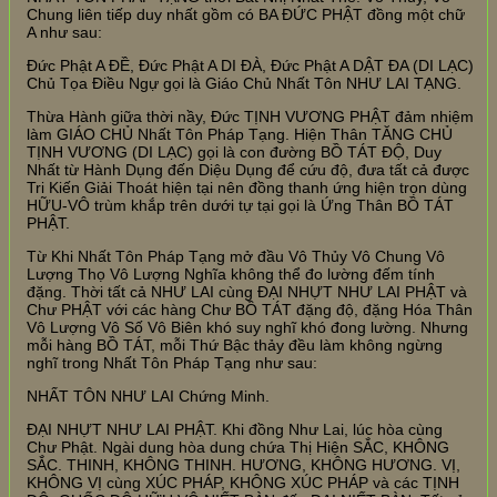
Chung liên tiếp duy nhất gồm có BA ĐỨC PHẬT đồng một chữ
A như sau:
Đức Phật A ĐỀ, Đức Phật A DI ĐÀ, Đức Phật A DẬT ĐA (DI LẠC)
Chủ Tọa Điều Ngự gọi là Giáo Chủ Nhất Tôn NHƯ LAI TẠNG.
Thừa Hành giữa thời nầy, Đức TỊNH VƯƠNG PHẬT đảm nhiệm
làm GIÁO CHỦ Nhất Tôn Pháp Tạng. Hiện Thân TĂNG CHỦ
TỊNH VƯƠNG (DI LẠC) gọi là con đường BỒ TÁT ĐỘ, Duy
Nhất từ Hành Dụng đến Diệu Dụng để cứu độ, đưa tất cả được
Tri Kiến Giải Thoát hiện tại nên đồng thanh ứng hiện trọn dùng
HỮU-VÔ trùm khắp trên dưới tự tại gọi là Ứng Thân BỒ TÁT
PHẬT.
Từ Khi Nhất Tôn Pháp Tạng mở đầu Vô Thủy Vô Chung Vô
Lượng Thọ Vô Lượng Nghĩa không thể đo lường đếm tính
đặng. Thời tất cả NHƯ LAI cùng ĐẠI NHỰT NHƯ LAI PHẬT và
Chư PHẬT với các hàng Chư BỒ TÁT đặng độ, đặng Hóa Thân
Vô Lượng Vô Số Vô Biên khó suy nghĩ khó đong lường. Nhưng
mỗi hàng BỒ TÁT, mỗi Thứ Bậc thảy đều làm không ngừng
nghĩ trong Nhất Tôn Pháp Tạng như sau:
NHẤT TÔN NHƯ LAI Chứng Minh.
ĐẠI NHỰT NHƯ LAI PHẬT. Khi đồng Như Lai, lúc hòa cùng
Chư Phật. Ngài dung hòa dung chứa Thị Hiện SẮC, KHÔNG
SẮC. THINH, KHÔNG THINH. HƯƠNG, KHÔNG HƯƠNG. VỊ,
KHÔNG VỊ cùng XÚC PHÁP, KHÔNG XÚC PHÁP và các TỊNH