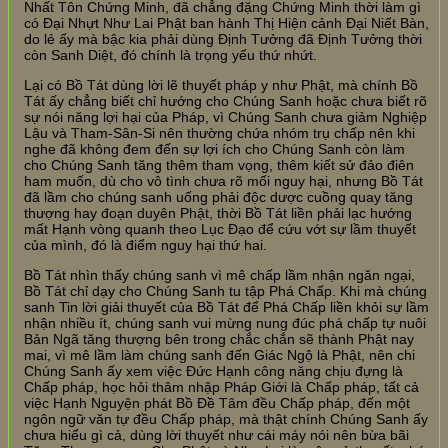
Nhất Tôn Chứng Minh, đã chẳng đặng Chứng Minh thời làm gì
có Đại Nhựt Như Lai Phật ban hành Thị Hiện cảnh Đại Niết Bàn,
do lẻ ấy mà bậc kia phải dùng Định Tưởng đã Định Tưởng thời
còn Sanh Diệt, đó chính là trọng yếu thứ nhứt.
Lại có Bồ Tát dùng lời lẽ thuyết pháp y như Phật, mà chính Bồ
Tát ấy chẳng biết chỉ hướng cho Chúng Sanh hoặc chưa biết rõ
sự nói năng lợi hại của Pháp, vì Chúng Sanh chưa giảm Nghiệp
Lậu và Tham-Sân-Si nên thường chứa nhóm trụ chấp nên khi
nghe đã không đem đến sự lợi ích cho Chúng Sanh còn làm
cho Chúng Sanh tăng thêm tham vọng, thêm kiết sử đảo điên
ham muốn, dù cho vô tình chưa rõ mối nguy hại, nhưng Bồ Tát
đã lầm cho chúng sanh uống phải độc dược cuồng quay tăng
thượng hay đoạn duyên Phật, thời Bồ Tát liền phải lạc hướng
mất Hạnh vòng quanh theo Lục Đạo để cứu vớt sự lầm thuyết
của mình, đó là điểm nguy hại thứ hai.
Bồ Tát nhìn thấy chúng sanh vì mê chấp lầm nhận ngăn ngại,
Bồ Tát chỉ dạy cho Chúng Sanh tu tập Phá Chấp. Khi mà chúng
sanh Tin lời giải thuyết của Bồ Tát để Phá Chấp liền khỏi sự lầm
nhận nhiều ít, chúng sanh vui mừng nung đúc phá chấp tự nuôi
Bản Ngã tăng thượng bên trong chắc chắn sẽ thành Phật nay
mai, vì mê lầm làm chúng sanh đến Giác Ngộ là Phật, nên chi
Chúng Sanh ấy xem việc Đức Hạnh công năng chịu đựng là
Chấp pháp, học hỏi thâm nhập Pháp Giới là Chấp pháp, tất cả
việc Hạnh Nguyện phát Bồ Đề Tâm đều Chấp pháp, đến một
ngôn ngữ văn tự đều Chấp pháp, mà thật chính Chúng Sanh ấy
chưa hiểu gì cả, dùng lời thuyết như cái máy nói nên bừa bãi