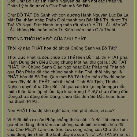
Còn Chư Bồ Tát Tín Hạnh Nguyện để lãnh hội các Pháp và
Chân Lý huấn từ của Chư Phật mà Sở Đắc.
Chư BỒ TÁT Độ Sanh với con đường Hạnh Nguyện Lục Ba La
Mật Đa, thâm nhập Pháp Giới thành tựu Bát Nhã Trí, được Trí
Tuệ Vô Ngại. Đức Hạnh ứng thân rốt ráo từ HỮU LẬU đến VÔ
LẬU không Hai hoàn toàn Tri Kiến hoàn toàn Giải Thoát.
TRONG THỜI HÓA ĐỘ CỦA CHƯ PHẬT:
Thời kỳ nào PHẬT hóa độ tất cả Chúng Sanh và Bồ Tát?
Thời Đức Phật ra đời, chưa có Thể Hiện Bồ Tát, thì PHẬT phải
Hành Dụng đến Diệu Dụng chung Một hai thứ gọi là : BỒ TÁT
PHẬT. Khi Chúng Sanh Giác Ngộ hoặc Đắc Pháp thì Phật trở
qua Đốn Pháp để cho chúng sanh Hiện Thể, thời nầy gọi là
PHẬT hóa độ Bồ Tát. Qua thời Bồ Tát hiện thân đầy đủ hoặc
chưa đầy đủ thì PHẬT mới thi hành Tịnh Bất Tịnh, Thuận
Nghịch quyết đưa Chư Bồ Tát qua các trở lực ngăn ngại mắc
miếu thân tâm tập nhiễm tập khởi trong LÝ SỰ chưa đồng đến
Đồng,chưa đặng đến Đặng, chưa đắc đến Sở Đắc hoàn toàn
mà thành PHẬT.
Nên PHẬT hóa độ khó nghĩ bàn, khó phê phán, vì sao?
Vì Phật diễn ra các Pháp chẳng thiếu sót. Từ Bồ Tát chưa bao
giờ nhìn đặng, thời làm sao chúng sanh biết nổi việc hóa độ
của Chư Phật? Làm cho Sức Lực công năng của Chư Bồ Tát
chịu đựng tiến triển thọ lãnh đầy đủ của NHƯ LAI TẠNG mà rốt