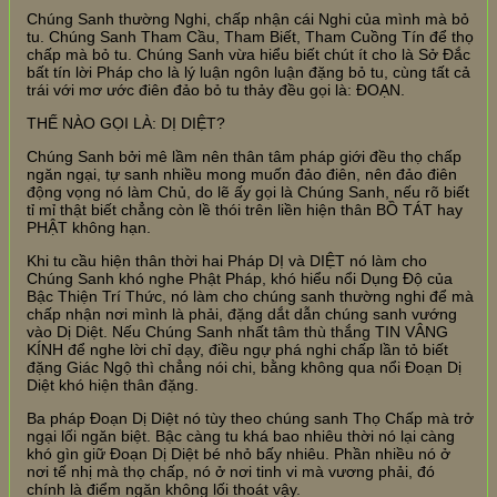
Chúng Sanh thường Nghi, chấp nhận cái Nghi của mình mà bỏ
tu. Chúng Sanh Tham Cầu, Tham Biết, Tham Cuồng Tín để thọ
chấp mà bỏ tu. Chúng Sanh vừa hiểu biết chút ít cho là Sở Đắc
bất tín lời Pháp cho là lý luận ngôn luận đặng bỏ tu, cùng tất cả
trái với mơ ước điên đảo bỏ tu thảy đều gọi là: ĐOẠN.
THẾ NÀO GỌI LÀ: DỊ DIỆT?
Chúng Sanh bởi mê lầm nên thân tâm pháp giới đều thọ chấp
ngăn ngại, tự sanh nhiều mong muốn đảo điên, nên đảo điên
động vọng nó làm Chủ, do lẽ ấy gọi là Chúng Sanh, nếu rõ biết
tỉ mỉ thật biết chẳng còn lề thói trên liền hiện thân BỒ TÁT hay
PHẬT không hạn.
Khi tu cầu hiện thân thời hai Pháp DỊ và DIỆT nó làm cho
Chúng Sanh khó nghe Phật Pháp, khó hiểu nổi Dụng Độ của
Bậc Thiện Trí Thức, nó làm cho chúng sanh thường nghi để mà
chấp nhận nơi mình là phải, đặng dắt dẫn chúng sanh vướng
vào Dị Diệt. Nếu Chúng Sanh nhất tâm thù thắng TIN VÂNG
KÍNH để nghe lời chỉ dạy, điều ngự phá nghi chấp lần tỏ biết
đặng Giác Ngộ thì chẳng nói chi, bằng không qua nổi Đoạn Dị
Diệt khó hiện thân đặng.
Ba pháp Đoạn Dị Diệt nó tùy theo chúng sanh Thọ Chấp mà trở
ngại lối ngăn biệt. Bậc càng tu khá bao nhiêu thời nó lại càng
khó gìn giữ Đoạn Dị Diệt bé nhỏ bấy nhiêu. Phần nhiều nó ở
nơi tế nhị mà thọ chấp, nó ở nơi tinh vi mà vương phải, đó
chính là điểm ngăn không lối thoát vậy.