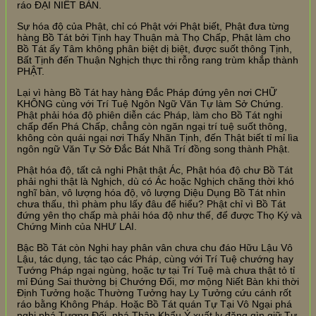
ráo ĐẠI NIẾT BÀN.
Sự hóa độ của Phật, chỉ có Phật với Phật biết, Phật đưa từng
hàng Bồ Tát bởi Tịnh hay Thuận mà Thọ Chấp, Phật làm cho
Bồ Tát ấy Tâm không phân biệt dị biệt, được suốt thông Tịnh,
Bất Tịnh đến Thuận Nghịch thực thi rỗng rang trùm khắp thành
PHẬT.
Lại vì hàng Bồ Tát hay hàng Đắc Pháp đứng yên nơi CHỮ
KHÔNG cùng với Trí Tuệ Ngôn Ngữ Văn Tự làm Sở Chứng.
Phật phải hóa độ phiên diễn các Pháp, làm cho Bồ Tát nghi
chấp đến Phá Chấp, chẳng còn ngăn ngại trí tuệ suốt thông,
không còn quái ngại nơi Thấy Nhãn Tịnh, đến Thật biết tỉ mỉ lìa
ngôn ngữ Văn Tự Sở Đắc Bát Nhã Trí đồng song thành Phật.
Phật hóa độ, tất cả nghi Phật thật Ác, Phật hóa độ chư Bồ Tát
phải nghi thật là Nghịch, dù có Ác hoặc Nghịch chăng thời khó
nghĩ bàn, vô lượng hóa độ, vô lượng Diệu Dụng Bồ Tát nhìn
chưa thấu, thì phàm phu lấy đâu để hiểu? Phật chỉ vì Bồ Tát
đứng yên thọ chấp mà phải hóa độ như thế, để được Thọ Ký và
Chứng Minh của NHƯ LAI.
Bậc Bồ Tát còn Nghi hay phân vân chưa chu đáo Hữu Lậu Vô
Lậu, tác dụng, tác tạo các Pháp, cùng với Trí Tuệ chướng hay
Tướng Pháp ngại ngùng, hoặc tự tại Trí Tuệ mà chưa thật tỏ tỉ
mỉ Đúng Sai thường bị Chướng Đối, mơ mộng Niết Bàn khi thời
Định Tưởng hoặc Thường Tưởng hay Ly Tưởng cứu cánh rốt
ráo bằng Không Pháp. Hoặc Bồ Tát quán Tự Tại Vô Ngại phá
nghi phá Tương Đối, phá Thân Khẩu Ý xuất ly đặng gìn giữ Tư