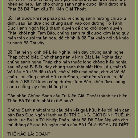
nhen eo hẹp, làm cho chúng sanh nghe được, lãnh được mà
Phát Bồ Đề Tâm cầu Tri Kiến Giải Thoát.
Bồ Tát trước khi nói pháp phải vì chúng sanh nương chìu xíu
đỉnh, sau lần đưa cho chúng sanh vào con đường Tỏ Tánh,
Đức Hạnh Ngôn Ngữ thanh duyên để cho khỏi đoạn duyên
Phật, khỏi nghi Tam Bảo, chúng sanh ra đi được xóm làng quý
mến trên dưới thuận hòa, đó chính là Bồ Tát khéo nói và khéo
tu hạnh Bồ Tát vậy.
Bồ Tát nên y kinh để Liễu Nghĩa, nên dạy chúng sanh nghe
Pháp cốt tỏ biết. Chớ chẳng nên y kinh Bất Liễu Nghĩa dạy
chúng sanh nghe Pháp chớ nên thuộc lòng không hiểu nghĩa
sau nầy sẽ Bị Biết, dạy chúng sanh thật biết Hữu Lậu, thật rõ
Vô Lậu Hữu Vô đều tỏ rõ, chớ vì Hữu mà nặng, chớ vì Vô để
chấp. Lại cũng chớ vì Hữu mà Đoạn, chớ nên Vô mà lìa, đó
chính là Bồ Tát khéo cúng dường Tam Bảo, khéo đưa chúng
sanh chẳng lấy cũng không bỏ.
Còn phần Chúng Sanh cầu Tri Kiến Giải Thoát thành tựu hiện
Thân Bồ Tát thời phải tu thế nào?
Chúng Sanh nhất tâm tu cầu đến kết quả hữu hiệu thì nên căn
bản Đạo Đức Ngôn Hạnh và BI TRÍ DŨNG. GIỚI ĐỊNH TUỆ, thi
hành Lục Ba La Tứ Nhiếp Pháp, phát Bồ Đề Tâm Nguyện cho
thù thắng để qua bờ ngăn chấp của BA LỐI là: ĐOẠN-DỊ-DIỆT.
THẾ NÀO LÀ: ĐOẠN?