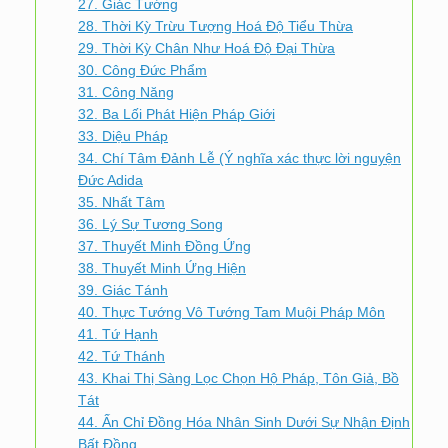
27. Giác Tướng
28. Thời Kỳ Trừu Tượng Hoá Độ Tiểu Thừa
29. Thời Kỳ Chân Như Hoá Độ Đại Thừa
30. Công Đức Phẩm
31. Công Năng
32. Ba Lối Phát Hiện Pháp Giới
33. Diệu Pháp
34. Chí Tâm Đảnh Lễ (Ý nghĩa xác thực lời nguyện
Đức Adida
35. Nhất Tâm
36. Lý Sự Tương Song
37. Thuyết Minh Đồng Ứng
38. Thuyết Minh Ứng Hiện
39. Giác Tánh
40. Thực Tướng Vô Tướng Tam Muội Pháp Môn
41. Tứ Hạnh
42. Tứ Thánh
43. Khai Thị Sàng Lọc Chọn Hộ Pháp, Tôn Giả, Bồ
Tát
44. Ấn Chỉ Đồng Hóa Nhân Sinh Dưới Sự Nhận Định
Bất Đồng