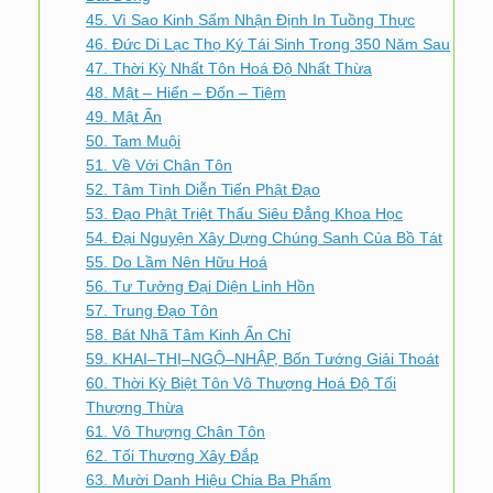
45. Vì Sao Kinh Sấm Nhận Định In Tuồng Thực
46. Đức Di Lạc Thọ Ký Tái Sinh Trong 350 Năm Sau
47. Thời Kỳ Nhất Tôn Hoá Độ Nhất Thừa
48. Mật – Hiển – Đốn – Tiệm
49. Mật Ấn
50. Tam Muội
51. Về Với Chân Tôn
52. Tâm Tình Diễn Tiến Phật Đạo
53. Đạo Phật Triệt Thấu Siêu Đẳng Khoa Học
54. Đại Nguyện Xây Dựng Chúng Sanh Của Bồ Tát
55. Do Lầm Nên Hữu Hoá
56. Tư Tưởng Đại Diện Linh Hồn
57. Trung Đạo Tôn
58. Bát Nhã Tâm Kinh Ấn Chỉ
59. KHAI–THỊ–NGỘ–NHẬP, Bốn Tướng Giải Thoát
60. Thời Kỳ Biệt Tôn Vô Thượng Hoá Độ Tối
Thượng Thừa
61. Vô Thượng Chân Tôn
62. Tối Thượng Xây Đắp
63. Mười Danh Hiệu Chia Ba Phẩm