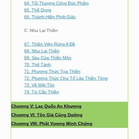
64. Tối Thượng Công Đức Phẩm
65. Thể Dụng
66. Thánh-Hiền Phật-Giác
C. Như Lai Thiền
67. Thiền Viện Rừng A Đề
68. Như Lai Thiền
69. Sáu Cửa Thiền Môn
70. Thể Tánh
71. Phương Thức Tọa Thiền
72. Phương Thức Chư Tổ Lập Thiền Tông
73. Về Mật Tôn
74. Tứ Cấp Thiền
Chương V: Lạc Quốc An Khương
Chương VI: Tôn Giả Cúng Dường
Chương VIII: Phật Vương Minh Chứng