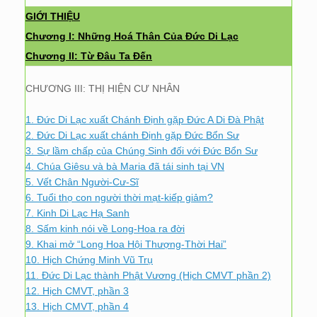
GIỚI THIỆU
Chương I: Những Hoá Thân Của Đức Di Lạc
Chương II: Từ Đâu Ta Đến
CHƯƠNG III: THỊ HIỆN CƯ NHÂN
1. Đức Di Lạc xuất Chánh Định gặp Đức A Di Đà Phật
2. Đức Di Lạc xuất chánh Định gặp Đức Bổn Sư
3. Sự lầm chấp của Chúng Sinh đối với Đức Bổn Sư
4. Chúa Giêsu và bà Maria đã tái sinh tại VN
5. Vết Chân Người-Cư-Sĩ
6. Tuổi thọ con người thời mạt-kiếp giảm?
7. Kinh Di Lạc Hạ Sanh
8. Sấm kinh nói về Long-Hoa ra đời
9. Khai mở “Long Hoa Hội Thượng-Thời Hai”
10. Hịch Chứng Minh Vũ Trụ
11. Đức Di Lạc thành Phật Vương (Hịch CMVT phần 2)
12. Hịch CMVT, phần 3
13. Hịch CMVT, phần 4