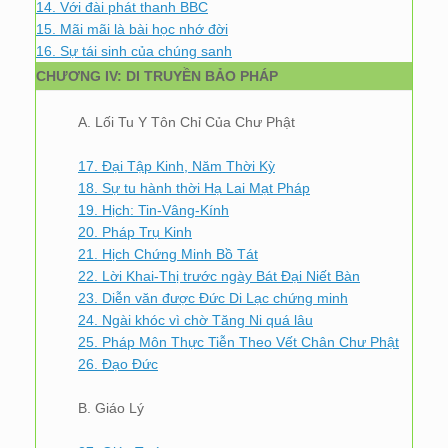
14. Với đài phát thanh BBC
15. Mãi mãi là bài học nhớ đời
16. Sự tái sinh của chúng sanh
CHƯƠNG IV: DI TRUYỀN BẢO PHÁP
A. Lối Tu Y Tôn Chỉ Của Chư Phật
17. Đại Tập Kinh, Năm Thời Kỳ
18. Sự tu hành thời Hạ Lai Mạt Pháp
19. Hịch: Tin-Vâng-Kính
20. Pháp Trụ Kinh
21. Hịch Chứng Minh Bồ Tát
22. Lời Khai-Thị trước ngày Bát Đại Niết Bàn
23. Diễn văn được Đức Di Lạc chứng minh
24. Ngài khóc vì chờ Tăng Ni quá lâu
25. Pháp Môn Thực Tiễn Theo Vết Chân Chư Phật
26. Đạo Đức
B. Giáo Lý