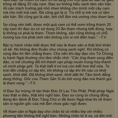
trồng sẽ đặng 20 cây cam. Đạo sư không hiểu sanh tâm sân hận
rồi oán trách trưởng giả nhỏ nhen không cho mình một cây cam
mà cho một trái cam. Đó cũng gọi là si. Từ chỗ si mê mà có tâm
sân hận. Đó cũng gọi là sân, bởi chỗ lầm mà vướng chịu tham lam.
Sư cũng nên biết, được một quả cam có thể ươm trồng thành 20
cây cam thì đạo sư có sử dụng 20 lần tham nhưng biết đúng, hợp
lý không có phải là tham. Tham không, sân cũng không có chỗ
nương tựa mà phát sinh nên không còn si mê điên loạn.” –T.V.
Bậc tu hành nhận biết được thế nào là tham sân si thật khó khăn
vô kể. Nó không đơn thuần như chúng sanh nghĩ. Khi không có
vọng đảo thì liền chẳng tham. Cho nên khi dạy đạo cho Tứ Chúng
tu hành Ngài thường chú tâm nhắc nhở:
“Các ông tham vọng điên
đảo, si mê chướng đối trở thành vạn pháp muôn trùng hóa thành
vô minh pháp giới. Ta thật biết tỉ mỉ mà còn biết hơn thế nữa. Ta
trơn liền chẳng có tập khí, khi không có tập khí thì nào có khởi
sanh, khởi diệt. Đã không khởi sanh, khởi diệt thì Tâm bình đẳng
dung thông. Gốc của Tham Sân Si do bởi vọng đảo mà thành gọi
là tham vọng.”
–T.V.
Vị Đạo Sư mừng rỡ tán thán Đức Di Lạc Tôn Phật, Phật pháp Ngài
trao thật vi diệu, thật khó nghĩ bàn. Đạo sư cùng tứ chúng đồng
đứng lên đảnh lễ Đức Tăng Chủ vì đã được Ngài khai thị về tham
sân si nguồn gốc của mê lầm chưa giác ngộ được.
Về tham sân si Ngài dạy cho chân tử có nhiều lớp với nhiều
phương tiện không thể nghĩ bàn. Những chân tử ở xa, cả đời mới