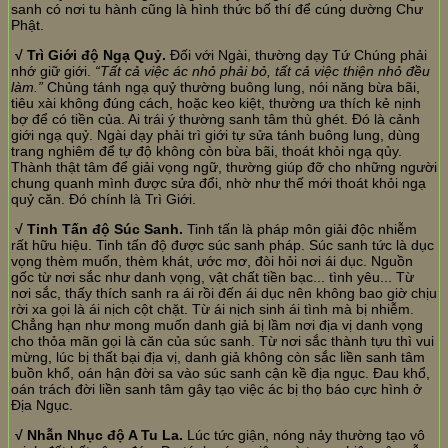
sanh có nơi tu hành cũng là hình thức bố thí để cúng dường Chư
Phật.
√ Trì Giới độ Ngạ Quỷ.
Đối với Ngài, thường dạy Tứ Chúng phải
nhớ giữ giới.
“Tất cả việc ác nhỏ phải bỏ, tất cả việc thiện nhỏ đều
làm.”
Chủng tánh ngạ quỷ thường buông lung, nói năng bừa bãi,
tiêu xài không đúng cách, hoặc keo kiệt, thường ưa thích kẻ nịnh
bợ để có tiền của. Ai trái ý thường sanh tâm thù ghét. Đó là cảnh
giới ngạ quỷ. Ngài dạy phải trì giới tự sửa tánh buông lung, dùng
trang nghiêm để tự độ không còn bừa bãi, thoát khỏi ngạ qủy.
Thành thật tâm để giải vọng ngữ, thường giúp đỡ cho những người
chung quanh mình được sửa đổi, nhờ như thế mới thoát khỏi ngạ
quỷ căn. Đó chính là Trì Giới.
√ Tinh Tấn độ Súc Sanh.
Tinh tấn là pháp môn giải độc nhiễm
rất hữu hiệu. Tinh tấn độ được súc sanh pháp. Súc sanh tức là dục
vọng thèm muốn, thèm khát, ước mơ, đòi hỏi nơi ái dục. Nguồn
gốc từ nơi sắc như danh vọng, vật chất tiền bạc... tình yêu... Từ
nơi sắc, thấy thích sanh ra ái rồi đến ái dục nên không bao giờ chịu
rời xa gọi là ái nịch cột chặt. Từ ái nịch sinh ái tình mà bị nhiễm.
Chẳng hạn như mong muốn danh giả bị lầm nơi địa vị danh vọng
cho thỏa mãn gọi là căn của súc sanh. Từ nơi sắc thành tựu thì vui
mừng, lúc bị thất bại địa vị, danh giả không còn sắc liền sanh tâm
buồn khổ, oán hận đời sa vào súc sanh cận kề địa ngục. Đau khổ,
oán trách đời liền sanh tâm gây tạo việc ác bị thọ báo cực hình ở
Địa Ngục.
√ Nhẫn Nhục độ A Tu La.
Lúc tức giận, nóng nảy thường tạo vô