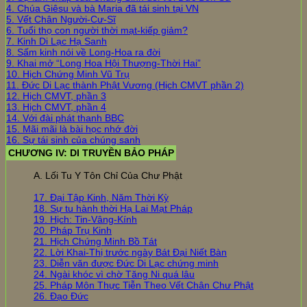
4. Chúa Giêsu và bà Maria đã tái sinh tại VN
5. Vết Chân Người-Cư-Sĩ
6. Tuổi thọ con người thời mạt-kiếp giảm?
7. Kinh Di Lạc Hạ Sanh
8. Sấm kinh nói về Long-Hoa ra đời
9. Khai mở “Long Hoa Hội Thượng-Thời Hai”
10. Hịch Chứng Minh Vũ Trụ
11. Đức Di Lạc thành Phật Vương (Hịch CMVT phần 2)
12. Hịch CMVT, phần 3
13. Hịch CMVT, phần 4
14. Với đài phát thanh BBC
15. Mãi mãi là bài học nhớ đời
16. Sự tái sinh của chúng sanh
CHƯƠNG IV: DI TRUYỀN BẢO PHÁP
A. Lối Tu Y Tôn Chỉ Của Chư Phật
17. Đại Tập Kinh, Năm Thời Kỳ
18. Sự tu hành thời Hạ Lai Mạt Pháp
19. Hịch: Tin-Vâng-Kính
20. Pháp Trụ Kinh
21. Hịch Chứng Minh Bồ Tát
22. Lời Khai-Thị trước ngày Bát Đại Niết Bàn
23. Diễn văn được Đức Di Lạc chứng minh
24. Ngài khóc vì chờ Tăng Ni quá lâu
25. Pháp Môn Thực Tiễn Theo Vết Chân Chư Phật
26. Đạo Đức