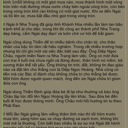
kính 1m50 không có một giọt mưa nào, mưa thành hình một vòng
tròn trên mặt đường nhựa nước chảy bên ngoài vòng tròn, còn bên
trong vòng tròn khô ráo không có một giọt nước. Khi xe đến Ngài
và tôi lên xe, mưa bắt đầu nhỏ giọt trong vòng tròn.
◊ Ngài ở Nha Trang đã giúp tỉnh Khánh Hòa nhiều lần làm tan bão
tránh khổ ải cho dân, trong khi đó công an thành phố Nha Trang
dẹp bảng, cấm Ngài dạy đạo! và luôn chờ cơ hội để bắt giam.
Ngài cũng dùng Thiền để trị nhiều bệnh cho chân tử, cho thân
nhân của bậc tín tâm rất hiệu nghiệm. Trong rất nhiều trường hợp
nhưng tôi chỉ ghi một vài việc đặc biệt sau đây: Ông Diệp Ngọc
Châu, người miền Nam ra Nha Trang làm việc. Ông có một đứa
con trai 4 tuổi mà chưa ngồi và đứng được, thân hình nó mềm, bộ
xương thân thể rất yếu. Ông không tin trời, đất, không tin đạo giáo
nào và đặt tên cho thằng con là Diệp Ngọc Hoàng. Nhà cũng có
tiền mà các Bác sĩ đành chịu không chữa trị cho thằng bé được.
Một hôm được người quen mách, ông đến xin Ngài chữa trị giùm
đứa con ông.
Ngài dùng Thiền Định giúp đứa bé đi lại như thường và bảo ông
Châu lập tức đổi tên Ngọc Hoàng lấy tên khác. Sau đứa bé đến
tuổi đi học được thông minh. Ông Châu mới hồi hướng tin tu theo
Phật Đạo.
◊ Mỗi lần Ngài giáng lâm viếng thăm tỉnh nào thì tối hôm trước
mưa lớn, sáng hôm sau xe chạy đường xá sạch trơn, không khí
mát mẻ lạ thường. Còn biết bao nhiêu là sự sự mà Ngài đã hành
nguyện nếu kể ra không bút mực nào ghi chép hết.