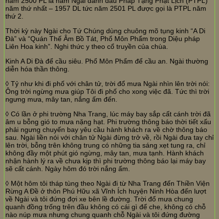
năm 2500 PL là năm Ngài đánh dấu Pháp Tạng Phật Lịch (PTPL)
năm thứ nhất – 1957 DL tức năm 2501 PL được gọi là PTPL năm
thứ 2.
Thời kỳ này Ngài cho Tứ Chúng dùng chuông mõ tụng kinh “A Di
Đà” và “Quán Thế Âm Bồ Tát, Phổ Môn Phẩm trong Diệu pháp
Liên Hoa kinh”. Nghi thức y theo cổ truyền của chùa.
Kinh A Di Đà để cầu siêu. Phổ Môn Phẩm để cầu an. Ngài thường
diễn hóa thần thông.
◊ Tỷ như khi đi phố với chân tử, trời đổ mưa Ngài nhìn lên trời nói:
Ông trời ngừng mưa giúp Tôi đi phố cho xong việc đã. Tức thì trời
ngưng mưa, mây tan, nắng ấm đến.
◊ Có lần ở phi trường Nha Trang, lúc máy bay sắp cất cánh trời đã
âm u bỗng gió to mưa nặng hạt. Phi trường thông báo thời tiết xấu
phải ngưng chuyến bay yêu cầu hành khách ra về chờ thông báo
sau. Ngài liền nói với chân tử Ngài đừng trở về, rồi Ngài đưa tay chỉ
lên trời, bỗng trên không trung có những tia sáng xẹt tung ra, chỉ
không đầy một phút gió ngừng, mây tan, mưa tạnh. Hành khách
nhận hành lý ra về chưa kịp thì phi trường thông báo lại máy bay
sẽ cất cánh. Ngày hôm đó trời nắng ấm.
◊ Một hôm tôi tháp tùng theo Ngài đi từ Nha Trang đến Thiền Viện
Rừng A Đề ở thôn Phú Hữu xã Vĩnh Ích huyện Ninh Hòa đến lượt
về Ngài và tôi đứng đợi xe bên lề đường. Trời đổ mưa chung
quanh đồng trống trên đầu không có cái gì để che, không có chỗ
nào núp mưa nhưng chung quanh chỗ Ngài và tôi đứng đường