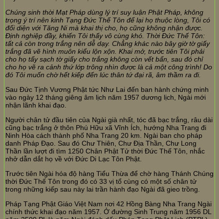
Chúng sinh thời Mạt Pháp dùng lý trí suy luận Phật Pháp, không
trọng ý trí nên kinh Tạng Đức Thế Tôn để lại họ thuộc lòng, Tôi có
đối diện với Tăng Ni mà khai thị cho, họ cũng không nhận được.
Định nghiệp đầy, khiến Tôi thấy vô cùng khó. Thời Đức Thế Tôn:
tất cả còn trong trắng nên dễ dạy. Chẳng khác nào bây giờ tờ giấy
trắng đã vẽ hình muôn kiểu lộn xộn. Khai mở, trước tiên Tôi phải
cho họ tẩy sạch tờ giấy cho trắng không còn vết bẩn, sau đó chỉ
cho họ vẽ ra cảnh thứ lớp trông nhìn được là cả một công trình! Do
đó Tôi muốn chờ hết kiếp đến lúc thân tứ đại rã, âm thầm ra đi.
Sau Đức Tịnh Vương Phật tức Như Lai đến ban hành chứng minh
vào ngày 12 tháng giêng âm lịch năm 1957 dương lịch, Ngài mới
nhận lãnh khai đạo.
Người chân tử đầu tiên của Ngài già nhất, tóc đã bạc trắng, râu dài
cũng bạc trắng ở thôn Phú Hữu xã Vĩnh Ích, hướng Nha Trang đi
Ninh Hòa cách thành phố Nha Trang 20 km. Ngài ban cho pháp
danh Pháp Đạo. Sau đó Chư Thiên, Chư Địa Thần, Chư Long
Thần lần lượt đi tìm 1250 Chân Phật Tử thời Đức Thế Tôn, nhắc
nhở dẫn dắt họ về với Đức Di Lạc Tôn Phật.
Trước tiên Ngài hóa độ hàng Tiểu Thừa để chờ hàng Thánh Chúng
thời Đức Thế Tôn trong đó có 33 vị tổ cùng có một số chân tử
trong những kiếp sau này lai trần hành đạo Ngài đã gieo trồng.
Pháp Tạng Phật Giáo Việt Nam nơi 42 Hồng Bàng Nha Trang Ngài
chính thức khai đạo năm 1957. Ở đường Sinh Trung năm 1956 DL