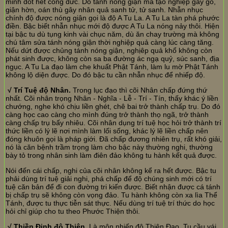
minh đốt hết công đức. Do tánh nóng giận mà tạo nghiệp gây gỗ,
giận hờn, oán thù gây nhân quả sanh tử, tử sanh. Nhẫn nhục
chính độ được nóng giận gọi là độ A Tu La. A Tu La tàn phá phước
điền. Bậc biết nhẫn nhục mới độ được A Tu La nóng nảy thôi. Hiện
tại bậc tu dù tụng kinh vài chục năm, dù ăn chay trường mà không
chú tâm sửa tánh nóng giận thời nghiệp quả càng lúc càng tăng.
Nếu dứt được chủng tánh nóng giận, nghịêp quả khổ không còn
phát sinh được, không còn sa ba đường ác ngạ quỷ, súc sanh, địa
ngục. A Tu La đạo làm che khuất Phật Tánh, làm lu mờ Phật Tánh
không lộ diện được. Do đó bậc tu cần nhẫn nhục để nhiếp độ.
√ Trí Tuệ độ Nhân.
Trong lục đạo thì cõi Nhân chấp đứng thứ
nhất. Cõi nhân trọng Nhân - Nghĩa - Lễ - Trí - Tín, thấy khác ý liền
chướng, nghe khó chịu liền ghét, chê bai trở thành chấp trụ. Do đó
càng học cao càng cho mình đúng trở thành thọ ngã, trở thành
càng chấp trụ bấy nhiêu. Cõi nhân dụng trí tuệ học hỏi trở thành trí
thức liền có lý lẽ nơi mình làm lối sống, khác lý lẽ liền chấp nên
đóng khuôn gọi là pháp giới. Đã chấp đương nhiên trụ, rất khó giải,
nó là căn bệnh trầm trọng làm cho bậc này thường nghi, thường
bày tỏ trong nhân sinh làm điên đảo không tu hành kết quả được.
Nói đến cái chấp, nghi của cõi nhân không kể ra hết được. Bậc tu
phải dùng trí tuệ giải nghi, phá chấp để độ chúng sinh mới có trí
tuệ căn bản để đi con đường tri kiến được. Biết nhận được cá tánh
bị chấp trụ sẽ không còn vọng đảo. Tu hành không còn xa lìa Thể
Tánh, được tu thực tiễn sát thực. Nếu dùng trí tuệ trí thức do học
hỏi chỉ giúp cho tu theo Phước Thiện thôi.
√ Thiền Định độ Thiên.
Là môn nhiếp độ Thiên Đạo. Tu cầu vái