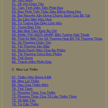
51. Về Với Chân Tôn
52. Tâm Tình Diễn Tiến Phật Đạo
53. Đạo Phật Triệt Thấu Siêu Đẳng Khoa Học
54. Đại Nguyện Xây Dựng Chúng Sanh Của Bồ Tát
55. Do Lầm Nên Hữu Hoá
56. Tư Tưởng Đại Diện Linh Hồn
57. Trung Đạo Tôn
58. Bát Nhã Tâm Kinh Ấn Chỉ
59. KHAI–THỊ–NGỘ–NHẬP, Bốn Tướng Giải Thoát
60. Thời Kỳ Biệt Tôn Vô Thượng Hoá Độ Tối Thượng Thừa
61. Vô Thượng Chân Tôn
62. Tối Thượng Xây Đắp
63. Mười Danh Hiệu Chia Ba Phẩm
64. Tối Thượng Công Đức Phẩm
65. Thể Dụng
66. Thánh-Hiền Phật-Giác
C. Như Lai Thiền
67. Thiền Viện Rừng A Đề
68. Như Lai Thiền
69. Sáu Cửa Thiền Môn
70. Thể Tánh
71. Phương Thức Tọa Thiền
72. Phương Thức Chư Tổ Lập Thiền Tông
73. Về Mật Tôn
74. Tứ Cấp Thiền