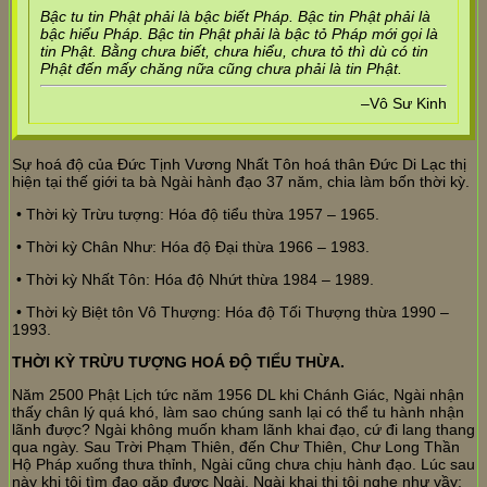
Bậc tu tin Phật phải là bậc biết Pháp. Bậc tin Phật phải là
bậc hiểu Pháp. Bậc tin Phật phải là bậc tỏ Pháp mới gọi là
tin Phật. Bằng chưa biết, chưa hiểu, chưa tỏ thì dù có tin
Phật đến mấy chăng nữa cũng chưa phải là tin Phật.
–Vô Sư Kinh
Sự hoá độ của Đức Tịnh Vương Nhất Tôn hoá thân Đức Di Lạc thị
hiện tại thế giới ta bà Ngài hành đạo 37 năm, chia làm bốn thời kỳ.
• Thời kỳ Trừu tượng: Hóa độ tiểu thừa 1957 – 1965.
• Thời kỳ Chân Như: Hóa độ Đại thừa 1966 – 1983.
• Thời kỳ Nhất Tôn: Hóa độ Nhứt thừa 1984 – 1989.
• Thời kỳ Biệt tôn Vô Thượng: Hóa độ Tối Thượng thừa 1990 –
1993.
THỜI KỲ TRỪU TƯỢNG HOÁ ĐỘ TIỂU THỪA.
Năm 2500 Phật Lịch tức năm 1956 DL khi Chánh Giác, Ngài nhận
thấy chân lý quá khó, làm sao chúng sanh lại có thể tu hành nhận
lãnh được? Ngài không muốn kham lãnh khai đạo, cứ đi lang thang
qua ngày. Sau Trời Phạm Thiên, đến Chư Thiên, Chư Long Thần
Hộ Pháp xuống thưa thỉnh, Ngài cũng chưa chịu hành đạo. Lúc sau
này khi tôi tìm đạo gặp được Ngài, Ngài khai thị tôi nghe như vầy: