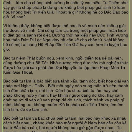
đình... làm cho chúng sinh tưởng là chân lý cao siêu. Tu Thiền như
vậy gọi là chấp pháp là dừng trụ không biết pháp giải sinh tử luân
hồi, không biết Tri Kiến Giải Thoát là gì? Không hề có Đắc Đạo bao
giờ. Vì sao?
Vì không thấy, không biết được thế nào là vô minh nên không giải
trừ được vô minh. Chỉ sống lầm lạc trong một pháp giới, mãn kiếp
bị diệt gọi là sanh rồi diệt. Đương thời hạ kiếp này Đức Tịnh Vương
hóa thân Đức Di Lạc Ngài dạy rất cặn kẽ cho chân tử Ngài không
hề có một ai hàng Hộ Pháp đến Tôn Giả hay cao hơn tu luyện bao
giờ.
Bậc tu niệm Phật buồn ngủ, xem kinh, ngồi thiền tọa uể oải nên,
cúng dường chư Bồ Tát. Nhờ nương công đức này mà nghiệp thức
được hóa giải sau phát tâm Đại Nguyện tu tập theo Pháp Môn Tri
Kiến Giải Thoát.
Bậc biết tu tâm là bậc biết sửa tánh xấu, tánh độc, biết hóa giải vạn
pháp nơi Nghe - Thấy - Biết một ngày nào sung mãn trở nên thanh
tịnh đến nhãn tịnh, nhĩ tịnh. Còn bậc chưa biết tu tâm hay chê
pháp không hợp ý mình, hay khinh người đang độ khổ, hay căm
ghét người đi vào đủ vạn pháp để độ sinh, thích tránh xa pháp gì
mình không ưa, không muốn. Đó là pháp của Tiểu Thừa, êm êm
tịnh tịnh, đè ép tâm tịnh.
Bậc biết tu tâm và bậc chưa biết tu tâm, hai bậc này khác xa nhau,
cách biệt nhau, chẳng khác nào một người ở Nam bán cầu còn kẻ
kia ở Bắc bán cầu, hai người không bao giờ gặp được nhau. Tu