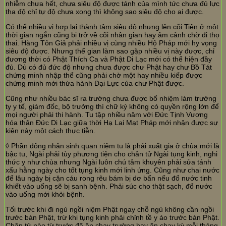
nhiễm chưa hết, chưa siêu độ được tánh của mình tức chưa đủ lực
tha độ chỉ tự độ chưa xong thì không sao siêu độ cho ai được.
Có thể nhiều vị hợp lại thành tâm siêu độ nhưng lên cõi Tiên ở một
thời gian ngắn cũng bị trở về cõi nhân gian hay âm cảnh chờ đi thọ
thai. Hàng Tôn Giả phải nhiều vị cùng nhiều Hộ Pháp mới hy vọng
siêu độ được. Nhưng thế gian làm sao gặp nhiều vị này được, chỉ
đương thời có Phật Thích Ca và Phật Di Lạc mới có thể hiện đầy
đủ. Dù có đủ đức độ nhưng chưa được chư Phật hay chư Bồ Tát
chứng minh nhập thể cũng phải chờ một hay nhiều kiếp được
chứng minh mới thừa hành Đại Lực của chư Phật được.
Cũng như nhiều bác sĩ ra trường chưa được bổ nhiệm làm trưởng
ty y tế, giám đốc, bộ trưởng thì chữ ký không có quyền rộng lớn để
mọi người phải thi hành. Tu tập nhiều năm với Đức Tịnh Vương
hóa thân Đức Di Lạc giữa thời Hạ Lai Mạt Pháp mới nhận được sự
kiện này một cách thực tiễn.
◊ Phần đông nhân sinh quan niệm tu là phải xuất gia ở chùa mới là
bậc tu, Ngài phải tùy phương tiện cho chân tử Ngài tụng kinh, nghi
thức y như chùa nhưng Ngài luôn chú tâm khuyên phải sửa tánh
xấu hằng ngày cho tốt tụng kinh mới linh ứng. Cũng như chai nước
để lâu ngày bị cặn cáu rong rêu bám bị dơ bẩn nếu đổ nước tinh
khiết vào uống sẽ bị sanh bệnh. Phải súc cho thật sạch, đổ nước
vào uống mới khỏi bệnh.
Tối trước khi đi ngủ ngồi niệm Phật ngay chỗ ngủ không cần ngồi
trước bàn Phật, trừ khi tụng kinh phải chỉnh tề y áo trước bàn Phật.
Chân tử nào từ trước đã ăn chay trường hay ăn chay kỳ mỗi tháng