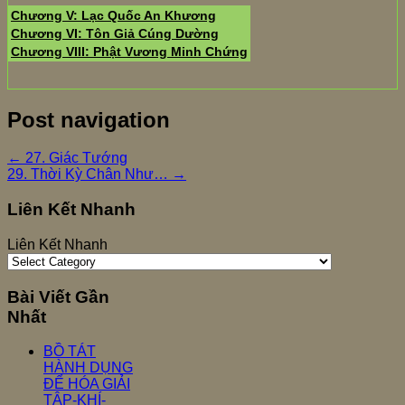
Chương V: Lạc Quốc An Khương
Chương VI: Tôn Giả Cúng Dường
Chương VIII: Phật Vương Minh Chứng
Post navigation
←
27. Giác Tướng
29. Thời Kỳ Chân Như…
→
Liên Kết Nhanh
Liên Kết Nhanh
Bài Viết Gần
Nhất
BỒ TÁT
HÀNH DỤNG
ĐỂ HÓA GIẢI
TẬP-KHÍ-