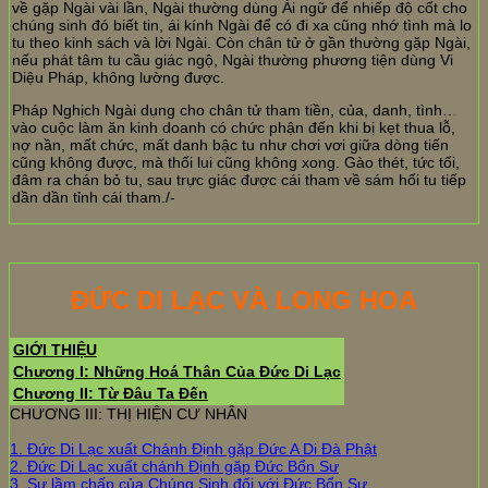
về gặp Ngài vài lần, Ngài thường dùng Ái ngữ để nhiếp độ cốt cho
chúng sinh đó biết tin, ái kính Ngài để có đi xa cũng nhớ tình mà lo
tu theo kinh sách và lời Ngài. Còn chân tử ở gần thường gặp Ngài,
nếu phát tâm tu cầu giác ngộ, Ngài thường phương tiện dùng Vi
Diệu Pháp, không lường được.
Pháp Nghịch Ngài dụng cho chân tử tham tiền, của, danh, tình…
vào cuộc làm ăn kinh doanh có chức phận đến khi bị kẹt thua lỗ,
nợ nần, mất chức, mất danh bậc tu như chơi vơi giữa dòng tiến
cũng không được, mà thối lui cũng không xong. Gào thét, tức tối,
đâm ra chán bỏ tu, sau trực giác được cái tham về sám hối tu tiếp
dần dần tỉnh cái tham./-
ĐỨC DI LẠC VÀ LONG HOA
GIỚI THIỆU
Chương I: Những Hoá Thân Của Đức Di Lạc
Chương II: Từ Đâu Ta Đến
CHƯƠNG III: THỊ HIỆN CƯ NHÂN
1. Đức Di Lạc xuất Chánh Định gặp Đức A Di Đà Phật
2. Đức Di Lạc xuất chánh Định gặp Đức Bổn Sư
3. Sự lầm chấp của Chúng Sinh đối với Đức Bổn Sư