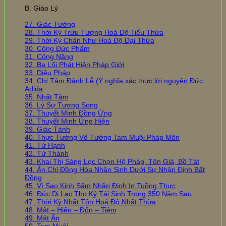
B. Giáo Lý
27. Giác Tướng
28. Thời Kỳ Trừu Tượng Hoá Độ Tiểu Thừa
29. Thời Kỳ Chân Như Hoá Độ Đại Thừa
30. Công Đức Phẩm
31. Công Năng
32. Ba Lối Phát Hiện Pháp Giới
33. Diệu Pháp
34. Chí Tâm Đảnh Lễ (Ý nghĩa xác thực lời nguyện Đức
Adida
35. Nhất Tâm
36. Lý Sự Tương Song
37. Thuyết Minh Đồng Ứng
38. Thuyết Minh Ứng Hiện
39. Giác Tánh
40. Thực Tướng Vô Tướng Tam Muội Pháp Môn
41. Tứ Hạnh
42. Tứ Thánh
43. Khai Thị Sàng Lọc Chọn Hộ Pháp, Tôn Giả, Bồ Tát
44. Ấn Chỉ Đồng Hóa Nhân Sinh Dưới Sự Nhận Định Bất
Đồng
45. Vì Sao Kinh Sấm Nhận Định In Tuồng Thực
46. Đức Di Lạc Thọ Ký Tái Sinh Trong 350 Năm Sau
47. Thời Kỳ Nhất Tôn Hoá Độ Nhất Thừa
48. Mật – Hiển – Đốn – Tiệm
49. Mật Ấn
50. Tam Muội