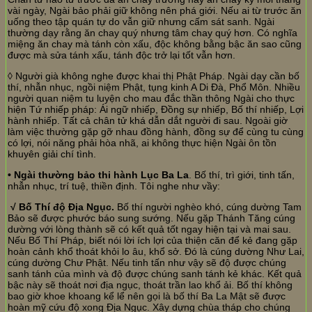
vài ngày, Ngài bảo phải giữ không nên phá giới. Nếu ai từ trước ăn
uống theo tập quán tự do vẫn giữ nhưng cấm sát sanh. Ngài
thường dạy rằng ăn chay quý nhưng tâm chay quý hơn. Có nghĩa
miệng ăn chay mà tánh còn xấu, độc không bằng bậc ăn sao cũng
được mà sửa tánh xấu, tánh độc trở lại tốt vẫn hơn.
◊ Người già không nghe được khai thị Phật Pháp. Ngài dạy cần bố
thí, nhẫn nhục, ngồi niệm Phật, tụng kinh A Di Đà, Phổ Môn. Nhiều
người quan niệm tu luyện cho mau đắc thần thông Ngài cho thực
hiện Tứ nhiếp pháp: Ái ngữ nhiếp, Đồng sự nhiếp, Bố thí nhiếp, Lợi
hành nhiếp. Tất cả chân tử khá dẫn dắt người đi sau. Ngoài giờ
làm việc thường gặp gỡ nhau đồng hành, đồng sự để cùng tu cùng
có lợi, nói năng phải hòa nhã, ai không thực hiện Ngài ôn tồn
khuyên giải chí tình.
• Ngài thường bảo thi hành Lục Ba La
. Bố thí, trì giới, tinh tấn,
nhẫn nhục, trí tuệ, thiền định. Tôi nghe như vầy:
√ Bố Thí độ Địa Ngục.
Bố thí người nghèo khó, cúng dường Tam
Bảo sẽ được phước báo sung sướng. Nếu gặp Thánh Tăng cúng
dường với lòng thành sẽ có kết quả tốt ngay hiện tại và mai sau.
Nếu Bố Thí Pháp, biết nói lời ích lợi của thiện căn để kẻ đang gặp
hoàn cảnh khổ thoát khỏi lo âu, khổ sở. Đó là cúng dường Như Lai,
cúng dường Chư Phật. Nếu tinh tấn như vậy sẽ độ được chúng
sanh tánh của mình và độ được chúng sanh tánh kẻ khác. Kết quả
bậc này sẽ thoát nơi địa ngục, thoát trần lao khổ ải. Bố thí không
bao giờ khoe khoang kể lể nên gọi là bố thí Ba La Mật sẽ được
hoàn mỹ cứu độ xong Địa Ngục. Xây dựng chùa tháp cho chúng