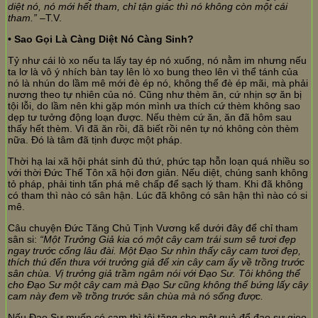
diệt nó, nó mới hết tham, chỉ tận giác thì nó không còn một cái
tham.”
–T.V.
• Sao Gọi Là Càng Diệt Nó Càng Sinh?
Tỷ như cái lò xo nếu ta lấy tay ép nó xuống, nó nằm im nhưng nếu
ta lơ là vô ý nhích bàn tay lên lò xo bung theo lên vì thể tánh của
nó là nhún do lầm mê mới đè ép nó, không thể đè ép mãi, mà phải
nương theo tự nhiên của nó. Cũng như thèm ăn, cứ nhịn sợ ăn bị
tội lỗi, do lầm nên khi gặp món mình ưa thích cứ thèm không sao
dẹp tư tưởng động loạn được. Nếu thèm cứ ăn, ăn đã hôm sau
thấy hết thèm. Vì đã ăn rồi, đã biết rồi nên tự nó không còn thèm
nữa. Đó là tâm đã tịnh được một pháp.
Thời hạ lai xã hội phát sinh đủ thứ, phức tạp hỗn loạn quá nhiều so
với thời Đức Thế Tôn xã hội đơn giản. Nếu diệt, chúng sanh không
tỏ pháp, phải tinh tấn phá mê chấp để sạch lý tham. Khi đã không
có tham thì nào có sân hận. Lúc đã không có sân hận thì nào có si
mê.
Câu chuyện Đức Tăng Chủ Tịnh Vương kể dưới đây để chỉ tham
sân si:
“Một Trưởng Giả kia có một cây cam trái sum sê tươi đẹp
ngay trước cổng lâu đài. Một Đạo Sư nhìn thấy cây cam tươi đẹp,
thích thú đến thưa với trưởng giả để xin cây cam ấy về trồng trước
sân chùa. Vị trưởng giả trầm ngâm nói với Đạo Sư. Tôi không thể
cho Đạo Sư một cây cam mà Đạo Sư cũng không thể bứng lấy cây
cam này đem về trồng trước sân chùa mà nó sống được.
Nếu Đạo Sư muốn có cam thì tôi tặng cho một quả để đạo sư gieo