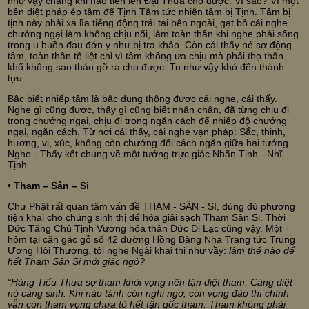
như vậy chẳng khi nào tiến lên Đại Thừa cho được. Vì sao? Vì một
bên diệt pháp ép tâm để Tịnh Tâm tức nhiên tâm bị Tịnh. Tâm bị
tịnh này phải xa lìa tiếng động trái tai bên ngoài, gạt bỏ cái nghe
chướng ngại làm không chịu nổi, làm toàn thân khi nghe phải sống
trong u buồn đau đớn y như bị tra khảo. Còn cái thấy né sợ động
tâm, toàn thân tê liệt chỉ vì tâm không ưa chịu mà phải thọ thân
khổ không sao tháo gỡ ra cho được. Tu như vậy khó đến thành
tựu.
Bậc biết nhiếp tâm là bậc dung thông được cái nghe, cái thấy.
Nghe gì cũng được, thấy gì cũng biết nhận chân, đã từng chịu đi
trong chướng ngại, chịu đi trong ngăn cách để nhiếp độ chướng
ngại, ngăn cách. Từ nơi cái thấy, cái nghe vạn pháp: Sắc, thinh,
hương, vị, xúc, không còn chướng đối cách ngăn giữa hai tướng
Nghe - Thấy kết chung về một tướng trực giác Nhãn Tịnh - Nhĩ
Tịnh.
• Tham – Sân – Si
Chư Phật rất quan tâm vấn đề THAM - SÂN - SI, dùng đủ phương
tiện khai cho chúng sinh thị để hóa giải sạch Tham Sân Si. Thời
Đức Tăng Chủ Tịnh Vương hóa thân Đức Di Lạc cũng vậy. Một
hôm tại căn gác gỗ số 42 đường Hồng Bàng Nha Trang tức Trung
Ương Hội Thượng, tôi nghe Ngài khai thị như vầy:
làm thế nào để
hết Tham Sân Si mới giác ngộ?
“Hàng Tiểu Thừa sợ tham khởi vọng nên tận diệt tham. Càng diệt
nó càng sinh. Khi nào tánh còn nghi ngờ, còn vọng đảo thì chính
vẫn còn tham vọng chưa tỏ hết tận gốc tham. Tham không phải