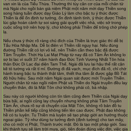
van xin là của Tiểu Thừa. Thường thì tùy căn cơ của mỗi chân tử
mà Ngài cho ngồi bán già niệm Phật một năm mới dạy Thiền song
song hàng tuần được dạy Giáo Lý làm cho bậc tu ý thức được
Thiền là để ổn định tư tưởng, ổn định tánh tình, ý thức được Thiền
lúc gặp hoàn cảnh tự soi sáng giải quyết việc nhà, việc sở trong
cuộc sống trở nên hợp lý, chứ không phải Thiền để trông chờ phép
lạ.
Nếu chưa ý thức rõ ràng chủ đích của Thiền là trực giác thì dễ bị
Tẩu Hỏa Nhập Ma. Dễ bị điên vì Thiền rất nguy hại. Nếu đúng
đường Thiền rất có lợi vô kể, nên Thiền cần theo bậc đã được
Tâm Truyền. Thời Hạ Lai Mạt Pháp từ nay đã có Tâm Ấn không lo
sợ bị lạc vì suốt 37 năm hành đạo Đức Tịnh Vương Nhất Tôn hóa
thân Đức Di Lạc đại diện Tam Thế, Ngài đã lưu lại hậu thế rất cặn
kẽ tỏ tường và rất tỉ mỉ. Đường đi đã vạch, mục đích đã rõ, chỉ chờ
hành trang bậc tu thành thật tâm, thiết tha tâm ắt được gặp Bồ Tát
độ hữu hiệu. Sau một năm Ngài quan sát được mới Truyền Thiền.
Người chân tử nào ngồi niệm Phật và Thiền do Ngài truyền đều lay
chuyển thân, đó là Mật Tôn chứ không phải cô, bà nhập.
Sau này có người không còn tín tâm cũng đem Thiền của Ngài dạy
bừa bãi, ai ngồi cũng lay chuyển nhưng không phải Tâm Truyền
Tâm Ấn, chưa rõ sự di chuyển của Mật Tôn, không rõ bản đồ tu
Thiền phần kế tiếp cũng không tiến lên cao được. Phật đạo không
hề có tu luyện. Tu Thiền mà luyện sẽ tạo pháp giới an hưởng thuộc
ngoại giáo. Tỷ như dùng tư tưởng định (định tưởng) cho tan mây,
cho có một vị Phật, Thánh trước mặt. Đó là tạo một pháp giới. Sau
khi thành tựu sẽ làm trời mưa, gió, tiên đoán đúng việc đời, việc gia