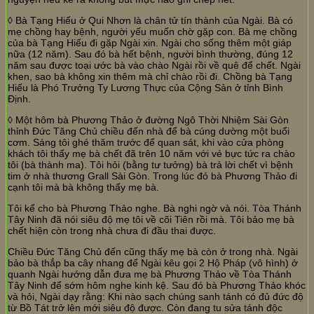
◊ Bà Tạng Hiếu ở Qui Nhơn là chân tử tín thành của Ngài. Bà có
mẹ chồng hay bệnh, người yếu muốn chờ gặp con. Bà mẹ chồng
của bà Tạng Hiếu đi gặp Ngài xin. Ngài cho sống thêm một giáp
nữa (12 năm). Sau đó bà hết bệnh, người bình thường, đúng 12
năm sau được toại ước bà vào chào Ngài rồi về quê để chết. Ngài
khen, sao bà không xin thêm mà chỉ chào rồi đi. Chồng bà Tạng
Hiếu là Phó Trưởng Ty Lương Thực của Cộng Sản ở tỉnh Bình
Định.
◊ Một hôm bà Phương Thảo ở đường Ngô Thời Nhiệm Sài Gòn
thỉnh Đức Tăng Chủ chiều đến nhà để bà cúng dường một buổi
cơm. Sáng tôi ghé thăm trước để quan sát, khi vào cửa phòng
khách tôi thấy mẹ bà chết đã trên 10 năm với vẻ bực tức ra chào
tôi (bà thành ma). Tôi hỏi (bằng tư tưởng) bà trả lời chết vì bệnh
tim ở nhà thương Grall Sài Gòn. Trong lúc đó bà Phương Thảo đi
cạnh tôi mà bà không thấy mẹ bà.
Tôi kể cho bà Phương Thảo nghe. Bà nghi ngờ và nói. Tòa Thánh
Tây Ninh đã nói siêu độ mẹ tôi về cõi Tiên rồi mà. Tôi bảo mẹ bà
chết hiện còn trong nhà chưa đi đầu thai được.
Chiều Đức Tăng Chủ đến cũng thấy mẹ bà còn ở trong nhà. Ngài
bảo bà thắp ba cây nhang để Ngài kêu gọi 2 Hộ Pháp (vô hình) ở
quanh Ngài hướng dẫn đưa mẹ bà Phương Thảo về Tòa Thánh
Tây Ninh để sớm hôm nghe kinh kệ. Sau đó bà Phương Thảo khóc
và hỏi, Ngài dạy rằng: Khi nào sạch chúng sanh tánh có đủ đức độ
từ Bồ Tát trở lên mới siêu độ được. Còn đang tu sửa tánh độc