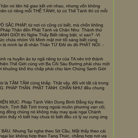
n nó liên hệ giao kết với nhau, nhưng vốn không
 nên có riêng mỗi THỂ TÁNH, từ có Thể Tánh thì có mỗi
 SẮC PHÁP, từ nơi có cũng có biết, mà chốn không
 và Pháp Thân đến Phật Tánh và Chân Như. Thành thử
IỚI thì Nghe Thấy Biết riêng biệt, vì sao? -Vì
 chứa nhóm Vô Minh mật mờ tối sáng biết cùng
 là mình lại đi nhận Thân TỨ ĐẠI do đó PHẬT NÓI: -
nh ra huyền ảo tự ngã riêng tư của TA nên trở thành
hiên Thế Giới cùng với Ba Cõi Sáu Đường phải chịu một
ơi khuông khổ thọ chấp phải chịu làm Chúng Sanh Giới
 là TÂM TÂM cùng khắp. Thật vậy, đối với tất cả trong
ẠNG. PHÁP THÂN. PHẬT TÁNH. CHÂN NHƯ đều chung
DIỆN MỤC. Pháp Tánh Viên Dung Bình Đẳng tùy theo
hịch, Tịnh Bất Tịnh trong ngoài muôn phương vạn cõi,
hủng đồng chủng nó không mảy may quái ngại Chánh
hìn thấy rõ biết hay chưa tỏ biết đều có lý sự cung ứng
BÁU. Nhưng Tai nghe theo Sở Cầu, Mắt thấy theo cái
 ngại lúc không hợp theo Tạng Thức, chẳng hợp nơi ưa