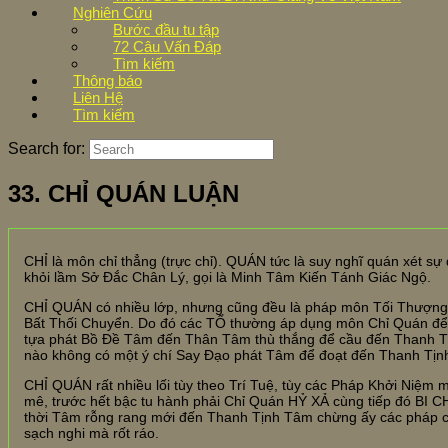
Nghiên Cứu
Bước đầu tu tập
72 Câu Vấn Đáp
Tìm kiếm
Thông báo
Liên Hệ
Tìm kiếm
Search for:
33. CHỈ QUÁN LUẬN
CHỈ là môn chỉ thẳng (trực chỉ). QUÁN tức là suy nghĩ quán xét sự
khỏi lầm Sở Đắc Chân Lý, gọi là Minh Tâm Kiến Tánh Giác Ngộ.
CHỈ QUÁN có nhiều lớp, nhưng cũng đều là pháp môn Tối Thượng,
Bất Thối Chuyển. Do đó các TỔ thường áp dụng môn Chỉ Quán để 
tựa phát Bồ Đề Tâm đến Thân Tâm thù thắng để cầu đến Thanh Tị
nào không có một ý chí Say Đạo phát Tâm để đoạt đến Thanh Tịnh
CHỈ QUÁN rất nhiều lối tùy theo Trí Tuệ, tùy các Pháp Khởi Niệm m
mê, trước hết bậc tu hành phải Chỉ Quán HỶ XẢ cùng tiếp đó BI
thời Tâm rỗng rang mới đến Thanh Tịnh Tâm chừng ấy các pháp ch
sạch nghi mà rốt ráo.