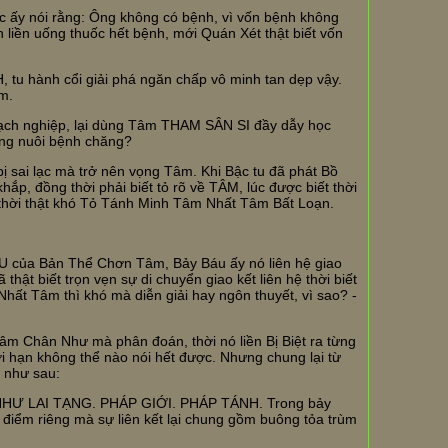
ậc ấy nói rằng: Ông không có bệnh, vì vốn bệnh không
in liền uống thuốc hết bệnh, mới Quán Xét thật biết vốn
u hành cổi giải phá ngăn chấp vô minh tan dẹp vậy.
m.
 sạch nghiệp, lại dùng Tâm THAM SÂN SI đầy dẫy học
ang nuôi bệnh chăng?
 sai lạc mà trở nên vọng Tâm. Khi Bậc tu đã phát Bồ
ắp, đồng thời phải biết tỏ rõ về TÂM, lúc được biết thời
t thời thật khó Tỏ Tánh Minh Tâm Nhất Tâm Bất Loạn.
ÁU của Bản Thể Chơn Tâm, Bảy Báu ấy nó liên hệ giao
hật biết trọn vẹn sự di chuyển giao kết liên hệ thời biết
ất Tâm thì khó mà diễn giải hay ngôn thuyết, vì sao? -
m Chân Như mà phân đoán, thời nó liền Bị Biệt ra từng
i hạn không thể nào nói hết được. Nhưng chung lại từ
t như sau:
HƯ LAI TẠNG. PHÁP GIỚI. PHÁP TÁNH. Trong bảy
điểm riêng mà sự liên kết lại chung gồm buông tỏa trùm