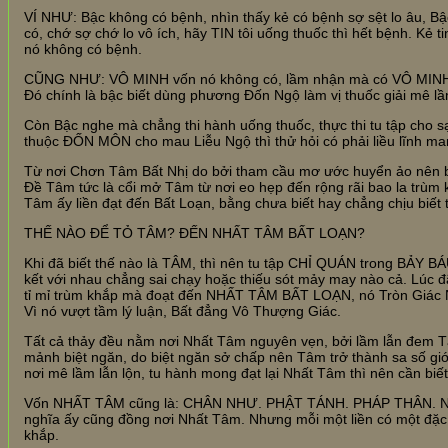
VÍ NHƯ: Bậc không có bệnh, nhìn thấy kẻ có bệnh sợ sệt lo âu, B
có, chớ sợ chớ lo vô ích, hãy TIN tôi uống thuốc thì hết bệnh. Kẻ t
nó không có bệnh.
CŨNG NHƯ: VÔ MINH vốn nó không có, lầm nhận mà có VÔ MINH, t
Đó chính là bậc biết dùng phương Đốn Ngộ làm vị thuốc giải mê lầ
Còn Bậc nghe mà chẳng thi hành uống thuốc, thực thi tu tập cho
thuộc ĐỐN MÔN cho mau Liễu Ngộ thì thử hỏi có phải liều lĩnh m
Từ nơi Chơn Tâm Bất Nhị do bởi tham cầu mơ ước huyển ảo nên bị
Đề Tâm tức là cổi mở Tâm từ nơi eo hẹp đến rộng rãi bao la trùm kh
Tâm ấy liền đạt đến Bất Loạn, bằng chưa biết hay chẳng chịu biế
THẾ NÀO ĐỂ TỎ TÂM? ĐẾN NHẤT TÂM BẤT LOẠN?
Khi đã biết thế nào là TÂM, thì nên tu tập CHỈ QUÁN trong BẢY B
kết với nhau chẳng sai chạy hoặc thiếu sót mảy may nào cả. Lúc đã t
tỉ mỉ trùm khắp mà đoạt đến NHẤT TÂM BẤT LOẠN, nó Tròn Giác Nh
Vì nó vượt tầm lý luận, Bất đẳng Vô Thượng Giác.
Tất cả thảy đều nằm nơi Nhất Tâm nguyên vẹn, bởi lầm lẫn đem Tâ
mảnh biệt ngăn, do biệt ngăn sở chấp nên Tâm trở thành sa số giớ
nơi mê lầm lẫn lộn, tu hành mong đạt lại Nhất Tâm thì nên cần biế
Vốn NHẤT TÂM cũng là: CHÂN NHƯ. PHẬT TÁNH. PHÁP THÂN. N
nghĩa ấy cũng đồng nơi Nhất Tâm. Nhưng mỗi một liền có một đặc 
khắp.