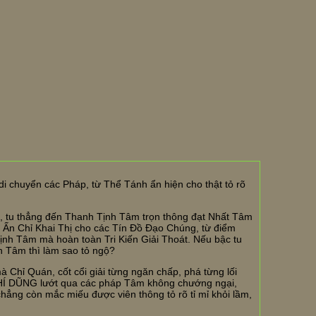
 di chuyển các Pháp, từ Thể Tánh ẩn hiện cho thật tỏ rõ
 tu thẳng đến Thanh Tịnh Tâm trọn thông đạt Nhất Tâm
Ấn Chỉ Khai Thị cho các Tín Đồ Đạo Chúng, từ điểm
nh Tâm mà hoàn toàn Tri Kiến Giải Thoát. Nếu bậc tu
 Tâm thì làm sao tỏ ngộ?
à Chỉ Quán, cốt cổi giải từng ngăn chấp, phá từng lối
 CHÍ DŨNG lướt qua các pháp Tâm không chướng ngại,
ẳng còn mắc miếu được viên thông tỏ rõ tỉ mỉ khỏi lầm,