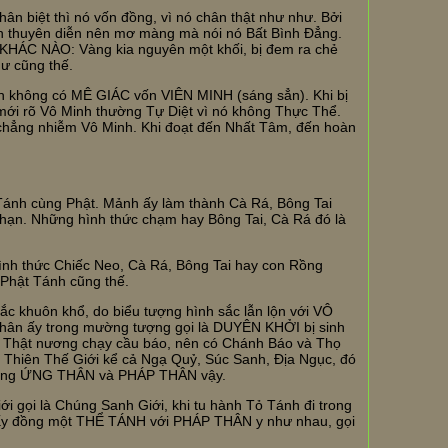
 biệt thì nó vốn đồng, vì nó chân thật như như. Bởi
ộn thuyên diễn nên mơ màng mà nói nó Bất Bình Đẳng.
KHÁC NÀO: Vàng kia nguyên một khối, bị đem ra chẻ
ư cũng thế.
h không có MÊ GIÁC vốn VIÊN MINH (sáng sẳn). Khi bị
 mới rõ Vô Minh thường Tự Diệt vì nó không Thực Thể.
i chẳng nhiễm Vô Minh. Khi đoạt đến Nhất Tâm, đến hoàn
Tánh cùng Phật. Mảnh ấy làm thành Cà Rá, Bông Tai
hạn. Những hình thức chạm hay Bông Tai, Cà Rá đó là
hình thức Chiếc Neo, Cà Rá, Bông Tai hay con Rồng
Phật Tánh cũng thế.
khuôn khổ, do biểu tượng hình sắc lẫn lộn với VÔ
Thân ấy trong mường tượng gọi là DUYÊN KHỞI bị sinh
 Thật nương chạy cầu báo, nên có Chánh Báo và Thọ
 Thiên Thế Giới kể cả Ngạ Quỷ, Súc Sanh, Địa Ngục, đó
 từng ỨNG THÂN và PHÁP THÂN vậy.
gọi là Chúng Sanh Giới, khi tu hành Tỏ Tánh đi trong
i ấy đồng một THỂ TÁNH với PHÁP THÂN y như nhau, gọi