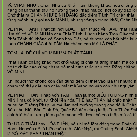
Về CHÂN NHƯ : Chân Như và Nhất Tâm không khác, nếu chẳng phân
năng phân thành thử nó nương theo Pháp mà có, nơi có ấy đảo l
Chớ thật ra CHÂN NHƯ BÌNH ĐẲNG đặc điểm Tánh Trí chân thật. 
từng mảnh, tuy gọi nó là MẢNH, nhưng vàng y trong khối, Chân Nh
VỀ PHẬT TÁNH: Phật chỉ nơi GIÁC. Tánh thuộc về TÂM. Phật Tán
lầm thì có VÔ MINH lẫn che Phật Tánh. Lúc tu hành Trọn Giác thì
Phật Tánh thì không có Sanh hay Diệt, nó thường còn bất biến lạ
toàn CHÁNH GIÁC thời TÂM kia chẳng còn MÀ LÀ PHẬT.
TÓM LẠI ĐỂ CHỈ VÔ MINH VÀ PHẬT TÁNH
Phật Tánh chẳng khác một khối vàng bị chia ra từng mảnh mà có 
hoặc chiếc neo cùng chạm trỗ mọi hình thức như con Rồng chẳng 
VÔ MINH.
Khi người thợ không còn cần dùng đem đi thét vào lửa thì những 
chạm trỗ thảy đều tan chảy mất mà Vàng nọ vẫn còn như nguyên, 
VỀ PHÁP THÂN: Pháp vốn TÂM. Thân là một BIỂU TƯỢNG hình sắc 
MINH mà có Khởi, từ Khởi liền hóa THỂ hay THÂN lại chấp nhận 
ra muôn Tướng Pháp, vì mê lầm nơi mường tượng cho đó là Chân
Báo như:Niết Bàn Tịnh Độ, Quốc Độ đến cùng khắp Tam Thiên Đại
chính là biểu tượng lầm quán mong cầu lớn nhỏ cao thấp mà có
Từ ỨNG THÂN hay HÓA THÂN, nếu bị mê lầm đóng trong Pháp Giới 
Hạnh Nguyện để tỏ biết chân thật Giác Ngộ, thì Chúng Sanh Giớ
là SỞ ĐẮC PHÁP THÂN PHẬT.