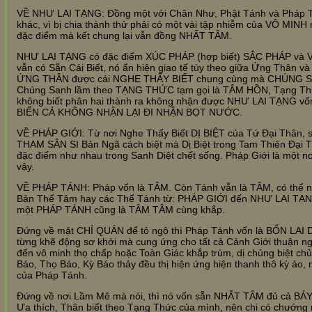
VỀ NHƯ LAI TẠNG: Đồng một với Chân Như, Phật Tánh và Pháp Thâ
khác, vì bị chia thành thử phải có một vài tập nhiễm của VÔ MINH
đặc điểm mà kết chung lại vẫn đồng NHẤT TÂM.
NHƯ LAI TẠNG có đặc điểm XÚC PHÁP (hợp biết) SẮC PHÁP và VÔ
vẫn có Sẵn Cái Biết, nó ẩn hiện giao tế tùy theo giữa Ứng Thân
ỨNG THÂN được cái NGHE THẤY BIẾT chung cùng mà CHÚNG SANH G
Chúng Sanh lầm theo TẠNG THỨC tạm gọi là TÂM HỒN, Tạng Thức
không biết phân hai thành ra không nhận được NHƯ LAI TẠNG vốn
BIỂN CẢ KHÔNG NHẬN LẠI ĐI NHẬN BỌT NƯỚC.
VỀ PHÁP GIỚI: Từ nơi Nghe Thấy Biết DỊ BIỆT của Tứ Đại Thân, si
THAM SÂN SI Bản Ngã cách biệt mà Dị Biệt trong Tam Thiên Đại T
đặc điểm như nhau trong Sanh Diệt chết sống. Pháp Giới là một n
vậy.
VỀ PHÁP TÁNH: Pháp vốn là TÂM. Còn Tánh vẫn là TÂM, có thể nói
Bản Thể Tâm hay các Thể Tánh từ: PHÁP GIỚI đến NHƯ LAI T
một PHÁP TÁNH cũng là TÂM TÂM cùng khắp.
Đứng về mặt CHỈ QUÁN để tỏ ngộ thì Pháp Tánh vốn là BỔN LAI 
từng khẽ động sơ khởi mà cung ứng cho tất cả Cảnh Giới thuận ng
đến vô minh thọ chấp hoặc Toàn Giác khắp trùm, dị chủng biệt c
Báo, Thọ Báo, Kỳ Báo thảy đều thị hiện ứng hiện thanh thô kỳ ảo, n
của Pháp Tánh.
Đứng về nơi Lầm Mê mà nói, thì nó vốn sẵn NHẤT TÂM đủ cả BẢY 
Ưa thích, Thân biết theo Tạng Thức của mình, nên chi có chướng