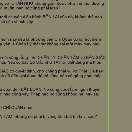
 với CHÂN NHƯ chung gồm được như thế thời đương
g muốn loạn nó cũng phải loạn?
, sự di chuyển điều hành BỔN LAI của nó, không thể nào
ích của vô ích vậy.
ôm nay đều là phương tiện Chỉ Quán đó là một điểm
 nguyên là Chân Lý thật sự không sai một mảy may nào
 và nói năng rằng : Về CHÂN LÝ, CHÂN TÂM và BẢN GIÁC
 nói. Nếu có bậc Sở Đắc như TA mới biết đặng mà thôi.
IÁC có quyết định, chớ chẳng phải vu vơ Thật Giả hay
nh đã đến giai đoạn đó thì cũng nên cố gắng phá chấp
à đoạt đến BẤT LOẠN. Nó cũng vượt tầm ngôn thuyết
thời nào cũng vậy. Pháp nào nó cũng không hai hay sai
 để CHỈ QUÁN như:
N TÂM, nhưng nó phải bị vọng tâm bất tín là vì sao?