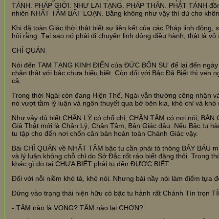
TÁNH. PHÁP GIỚI. NHƯ LAI TẠNG. PHÁP THÂN. PHẬT TÁNH đồng
nhiên NHẤT TÂM BẤT LOẠN. Bằng không như vậy thì dù cho khôn
Khi đã toàn Giác thời thật biết sự liên kết của các Pháp linh động
hỏi rằng: Tại sao nó phải di chuyển linh động điều hành, thật là vô 
CHỈ QUÁN
Nói đến TAM TẠNG KINH ĐIỂN của ĐỨC BỔN SƯ để lại đến ngày h
chân thật với bậc chưa hiểu biết. Còn đối với Bậc Đã Biết thì vẹn
cả.
Trong thời Ngài còn đang Hiện Thế, Ngài vẫn thường công nhận
nó vượt tầm lý luận và ngôn thuyết qua bờ bên kia, khó chỉ và khó
Như vậy đủ biết CHÂN LÝ có chổ chỉ, CHÂN TÂM có nơi nói, BẢN G
Giả Thật mới là Chân Lý, Chân Tâm, Bản Giác đâu. Nếu Bậc tu hà
tu tập cho đến nơi chốn căn bản hoàn toàn Chánh Giác vậy.
Bài CHỈ QUÁN về NHẤT TÂM bậc tu cần phải tỏ thông BẢY BÁU m
và lý luận không chỗ chỉ do Sở Đắc rốt ráo biết đặng thôi. Trong 
khác gì do tại CHƯA BIẾT phải tu đến ĐƯỢC BIẾT.
Đối với nỗi niềm khó tả, khó nói. Nhưng bài nầy nói làm điểm tựa
Đứng vào trạng thái hiện hữu có bậc tu hành rất Chánh Tín trọn TÍ
- TÂM nào là VỌNG? TÂM nào lại CHƠN?