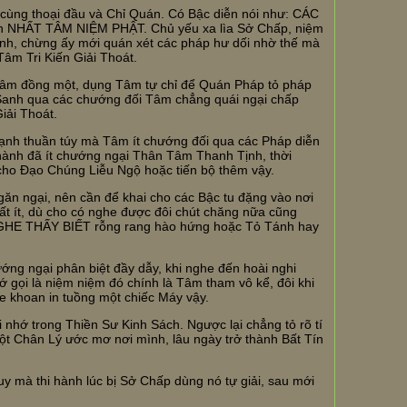
 cùng thoại đầu và Chỉ Quán. Có Bậc diễn nói như: CÁC
NHẤT TÂM NIỆM PHẬT. Chủ yếu xa lìa Sở Chấp, niệm
nh, chừng ấy mới quán xét các pháp hư dối nhờ thế mà
âm Tri Kiến Giải Thoát.
Tâm đồng một, dụng Tâm tự chỉ để Quán Pháp tỏ pháp
anh qua các chướng đối Tâm chẳng quái ngại chấp
iải Thoát.
ạnh thuần túy mà Tâm ít chướng đối qua các Pháp diễn
 hành đã ít chướng ngại Thân Tâm Thanh Tịnh, thời
cho Đạo Chúng Liễu Ngộ hoặc tiến bộ thêm vậy.
ăn ngại, nên cần để khai cho các Bậc tu đặng vào nơi
ất ít, dù cho có nghe được đôi chút chăng nữa cũng
GHE THẤY BIẾT rỗng rang hào hứng hoặc Tỏ Tánh hay
ớng ngại phân biệt đầy dẫy, khi nghe đến hoài nghi
ớ gọi là niệm niệm đó chính là Tâm tham vô kể, đôi khi
e khoan in tuồng một chiếc Máy vậy.
 nhớ trong Thiền Sư Kinh Sách. Ngược lại chẳng tỏ rõ tí
t Chân Lý ước mơ nơi mình, lâu ngày trở thành Bất Tín
y mà thi hành lúc bị Sở Chấp dùng nó tự giải, sau mới