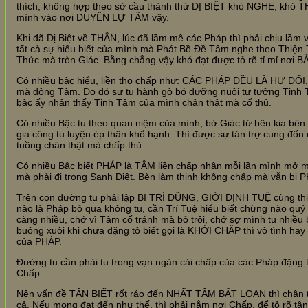
thích, không hợp theo sở cầu thành thử DỊ BIỆT khó NGHE, khó TH
mình vào nơi DUYÊN LỰ TÂM vậy.
Khi đã Dị Biệt về THÂN, lúc đã lầm mê các Pháp thì phải chịu lầ
tất cả sự hiểu biết của mình mà Phát Bồ Đề Tâm nghe theo Thiện 
Thức mà tròn Giác. Bằng chẳng vậy khó đạt được tỏ rõ tỉ mỉ nơi B
Có nhiều bậc hiểu, liền thọ chấp như: CÁC PHÁP ĐỀU LÀ HƯ DỐI,
mà động Tâm. Do đó sự tu hành gò bó dưỡng nuôi tư tưởng Tịnh
bậc ấy nhận thấy Tịnh Tâm của mình chân thật mà cố thủ.
Có nhiều Bậc tu theo quan niệm của mình, bờ Giác từ bên kia bên 
gia công tu luyện ép thân khổ hạnh. Thì được sự tán trợ cung đốn
tuồng chân thật mà chấp thủ.
Có nhiều Bậc biết PHÁP là TÂM liền chấp nhận mỗi lần mình mở 
mà phải đi trong Sanh Diệt. Bèn làm thinh không chấp mà vẫn 
Trên con đường tu phải lập BI TRÍ DŨNG, GIỚI ĐỊNH TUỆ cùng t
nào là Pháp bỏ qua không tu, cần Trí Tuệ hiểu biết chừng nào quý 
càng nhiều, chớ vì Tâm cố tránh mà bỏ trôi, chớ sợ mình tu nhiều 
buông xuôi khi chưa đặng tỏ biết gọi là KHỞI CHẤP thì vô tìn
của PHÁP.
Đường tu cần phải tu trong vạn ngàn cái chấp của các Pháp đặng t
Chấp.
Nên vấn đề TẬN BIẾT rốt ráo đến NHẤT TÂM BẤT LOẠN thì chân th
cả. Nếu mong đạt đến như thế, thì phải nằm nơi Chấp, để tỏ rõ tận