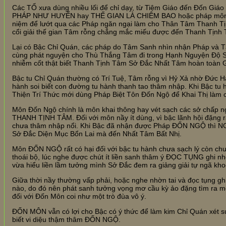
Các TỔ xưa dùng nhiều lối để chỉ dạy, từ Tiệm Giáo đến Đốn Giáo
PHÁP NHƯ HUYỂN hay THẾ GIAN LÀ CHIÊM BAO hoặc pháp môn 
niệm để lướt qua các Pháp ngăn ngại làm cho Thân Tâm Thanh Tị
cổi giải thế gian Tâm rỗng chẳng mắc miếu được đến Thanh Tịnh T
Lại có Bậc Chỉ Quán, các pháp do Tâm Sanh nhìn nhận Pháp và 
cùng phát nguyện cho Thù Thắng Tâm đi trong Hạnh Nguyện Độ S
nhiễm cốt thật biết Thanh Tịnh Tâm Sở Đắc Nhất Tâm hoàn toàn G
Bậc tu Chỉ Quán thường có Trí Tuệ, Tâm rỗng vì Hỷ Xả nhờ Đức H
hành soi biết con đường tu hành thanh tao thâm nhập. Khi Bậc tu
Thiện Trí Thức mới dùng Pháp Biệt Tôn Đốn Ngộ để Khai Thị làm 
Môn Đốn Ngộ chính là môn khai thông hay vét sạch các sở chấp ng
THANH TỊNH TÂM. Đối với môn nầy ít dùng, vì bậc lãnh hội đặng r
chưa thâm nhập nổi. Khi Bậc đã nhận được Pháp ĐỐN NGỘ thì N
Sở Đắc Diện Mục Bổn Lai mà đến Nhất Tâm Bất Nhị.
Môn ĐỐN NGỘ rất có hại đối với bậc tu hành chưa sạch lý còn chư
thoái bộ, lúc nghe được chút ít liền sanh thâm ý ĐỌC TỤNG ghi nh
vừa hiểu liền lầm tưởng mình Sở Đắc đem ra giảng giải tự ngã kho
Giữa thời nầy thường vấp phải, hoặc nghe nhờn tai và đọc tụng ghi
nào, do đó nên phát sanh tưởng vọng mơ cầu kỳ ảo đặng tìm ra mộ
đối với Đốn Môn coi như một trò đùa vô ý.
ĐỐN MÔN vẫn có lợi cho Bậc có ý thức để làm kim Chỉ Quán xét su
biết vi diệu thậm thâm ĐỐN NGỘ.