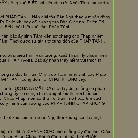
ẤY đồng khó BIẾT sai biệt tách rời Nhất Tâm mà tự đặt
m với PHÁP TÁNH. Nên giải tỏa Bản Ngã theo ý muốn đồng
Trí Thức chỉ bày để nương tựa Bản Giác nơi Thiện Trí
ẢY BÁU thật biết khỏi lầm Pháp Tánh.
 nên bậc ấy sinh Tâm kiên sợ chẳng cho Pháp nhiễm
 Tâm. Thời được sự tán trợ cung đốn của PHÁP TÁNH,
nọ, phải siêu hình vạn tượng, xuất Thánh ly phàm, nên
 của PHÁP TÁNH, Bậc ấy nhận thấy niềm vui thích in
miệng ra đều là Tâm Mình, do Tâm mình sinh các Pháp
bị PHÁP TÁNH cung đốn nơi CHẤP KHÔNG vậy.
hi hành LỤC BA LA MẬT ĐA cho đầy đủ, chẳng có pháp
chừng ấy, có công chịu đựng nhiều thì nơi hiểu biết
bị Chấp Pháp, nên sợ thả trôi tránh né hoặc tìm cách
h hay cố ý mình vẫn vướng vào PHÁP TÁNH CHẤP KHÔNG
ỏ biết khỏi lầm mà Giác Ngộ thời không còn lấy một
ật rõ biết là: CHÁNH GIÁC chớ chẳng lấy đâu làm Giác
 từ các Pháp Chấp. Khi tỏ đặng thì thật biết PHÁP