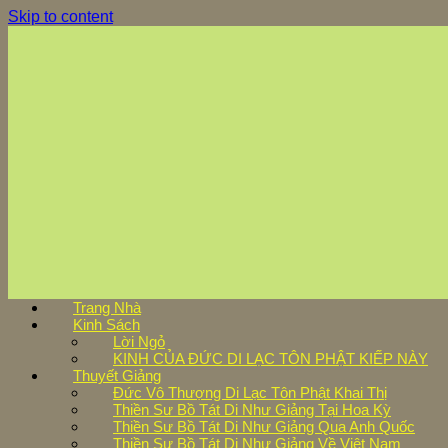
Skip to content
Trang Nhà
Kinh Sách
Lời Ngỏ
KINH CỦA ĐỨC DI LẠC TÔN PHẬT KIẾP NÀY
Thuyết Giảng
Đức Vô Thượng Di Lạc Tôn Phật Khai Thị
Thiền Sư Bồ Tát Di Như Giảng Tại Hoa Kỳ
Thiền Sư Bồ Tát Di Như Giảng Qua Anh Quốc
Thiền Sư Bồ Tát Di Như Giảng Về Việt Nam