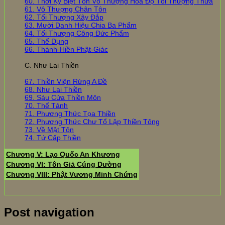
60. Thời Kỳ Biệt Tôn Vô Thượng Hoá Độ Tối Thượng Thừa
61. Vô Thượng Chân Tôn
62. Tối Thượng Xây Đắp
63. Mười Danh Hiệu Chia Ba Phẩm
64. Tối Thượng Công Đức Phẩm
65. Thể Dụng
66. Thánh-Hiền Phật-Giác
C. Như Lai Thiền
67. Thiền Viện Rừng A Đề
68. Như Lai Thiền
69. Sáu Cửa Thiền Môn
70. Thể Tánh
71. Phương Thức Tọa Thiền
72. Phương Thức Chư Tổ Lập Thiền Tông
73. Về Mật Tôn
74. Tứ Cấp Thiền
Chương V: Lạc Quốc An Khương
Chương VI: Tôn Giả Cúng Dường
Chương VIII: Phật Vương Minh Chứng
Post navigation