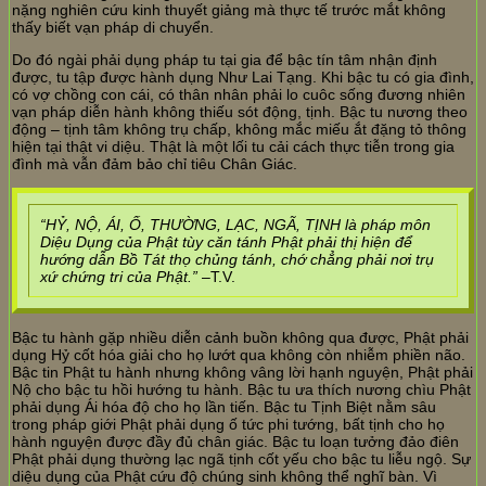
nặng nghiên cứu kinh thuyết giảng mà thực tế trước mắt không
thấy biết vạn pháp di chuyển.
Do đó ngài phải dụng pháp tu tại gia để bậc tín tâm nhận định
được, tu tập được hành dụng Như Lai Tạng. Khi bậc tu có gia đình,
có vợ chồng con cái, có thân nhân phải lo cuôc sống đương nhiên
vạn pháp diễn hành không thiếu sót động, tịnh. Bậc tu nương theo
động – tịnh tâm không trụ chấp, không mắc miếu ắt đặng tỏ thông
hiện tại thật vi diệu. Thật là một lối tu cải cách thực tiễn trong gia
đình mà vẫn đảm bảo chỉ tiêu Chân Giác.
“HỶ, NỘ, ÁI, Ố, THƯỜNG, LẠC, NGÃ, TỊNH là pháp môn
Diệu Dụng của Phật tùy căn tánh Phật phải thị hiện để
hướng dẫn Bồ Tát thọ chủng tánh, chớ chẳng phải nơi trụ
xứ chứng tri của Phật.”
–T.V.
Bậc tu hành gặp nhiều diễn cảnh buồn không qua được, Phật phải
dụng Hỷ cốt hóa giải cho họ lướt qua không còn nhiễm phiền não.
Bậc tin Phật tu hành nhưng không vâng lời hạnh nguyện, Phật phải
Nộ cho bậc tu hồi hướng tu hành. Bậc tu ưa thích nương chìu Phật
phải dụng Ái hóa độ cho họ lần tiến. Bậc tu Tịnh Biệt nằm sâu
trong pháp giới Phật phải dụng ố tức phi tướng, bất tịnh cho họ
hành nguyện được đầy đủ chân giác. Bậc tu loạn tưởng đảo điên
Phật phải dụng thường lạc ngã tịnh cốt yếu cho bậc tu liễu ngộ. Sự
diệu dụng của Phật cứu độ chúng sinh không thể nghĩ bàn. Vì