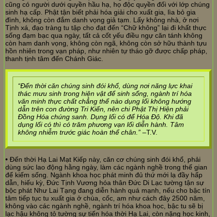
cũng có người dưới quyền hầu hạ, họ độc quyền đối với lớp chúng
sinh hạ cấp. Phật tận biết phải hóa giải cho xuất gia, lìa bỏ gia
đình, không còn đắm danh vọng giả tạm. Lấy không nhà, ở nơi
Tịnh xá, đạo tràng tu tập cho đạt đến “Chữ không” lại đi khất thực
sống đạm bạc qua ngày, tất cả cốt yếu điều ngự căn tánh không
còn ham danh vọng, không còn ngã, không còn sở hữu thành tựu
hồn nhiên trong vạn pháp, như nhiên tự tháo gỡ được chấp pháp,
thanh tịnh tâm đến Chánh Giác.
“Đến thời căn chúng sinh đói khổ, dùng nơi năng lực khai
thác mưu sinh trong hiện vật để sinh sống, ngành trí hóa
văn minh thực chất chẳng thể nào dụng lối không hướng
dẫn trên con đường Tri Kiến, nên chi Phật Thị Hiện phải
Đồng Hóa chúng sanh. Dụng lối có để Hóa Độ. Khi đã
dụng lối có thì có trăm phương vạn lối diễn hành. Tâm
không nhiễm trước giác hoàn thể chân.”
–T.V.
•
Đến thời Hạ Lai Mạt Kiếp này, căn cơ chúng sinh đói khổ, phải
dùng sức lao động hằng ngày, làm các ngành nghề trong thế gian
để kiếm sống. Ngành khoa học phát minh đủ thứ mới lạ đầy hấp
dẫn, hiếu kỳ, Đức Tịnh Vương hóa thân Đức Di Lạc tường tận sự
bộc phát Như Lai Tạng đang diễn hành quá mạnh, nếu cho bậc tín
tâm tiếp tục tu xuất gia ở chùa, cốc, am như cách đây 2500 năm,
không vào các ngành nghề, ngành trí hóa khoa học, bậc tu sẽ bị
lạc hậu không tỏ tường sự tiến hóa thời Hạ Lai, còn nặng học kinh,