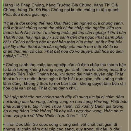
Hàng Hộ Pháp Chúng, hàng Trưởng Giả Chúng, hàng Thị Giả
Chúng, hàng Tín Đồ Đạo Chúng gọi là bốn chúng tu tập quanh
Phật đều được giác ngộ.
“Phật ra đời không thể nào khai thác căn nghiệp của chúng sanh,
mỗi một khi chúng sanh thọ giới bị thọ chấp căn nghiệp kiến tạo
thành hình Nhị Thừa Tu chứng hoặc giả thọ căn nghiệp Tiên Thần
Thánh hóa, hay ngạ quỷ - súc sanh đến địa ngục Phật đành phải
chịu. Chỉ có những bậc tự nơi bản thân của mình, nhất niệm hóa
giải lấy mình thoát khỏi căn nghiệp của mình mà thôi. Đó là lời
chân thật nên có câu: Phật bất hóa độ vô duyên. Bất hóa độ định
nghiệp.”
–T.V.
•
Chúng sanh thọ chấp tạo nghiệp căn cố định chấp thủ thành bậc
tu tánh tướng không tương song gọi là nhị thừa tu chứng hoặc thọ
nghiệp Tiên Thần Thánh hóa, khi được đại nhân duyên gặp Phật
khai mở cho nhận được nghe thấy biết trực giác, nếu không nhận
lãnh đặng, không ý thức tự nơi bản thân, không quyết tâm bền chí
hóa giải vạn pháp, Phật cũng đành chịu.
“Khi gặp thời căn nơi chúng sanh đầy đủ sung túc lại bị chìm đắm
nơi tướng dục hư vọng, tưởng vọng xa hoa Lọng Phướng, Phật bảo
phải xuất gia tu tập Thiên Thừa Hạnh, cốt xuất ly Danh giả tướng,
áp dụng bằng “chữ không” lối này điều ngự dục vọng, khắc phục
tham vọng trở về Như Nhiên Trực Giác.”
–T.V.
•
Thời Đức Bổn Sư cuộc sống chúng sinh vật chất thật giản dị
nhưng lại chấp đắm giai cấp cao sang, quý trọng, đi đâu, ở đâu