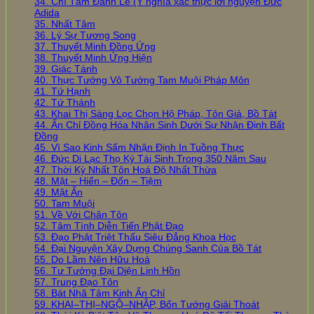
34. Chí Tâm Đảnh Lễ (Ý nghĩa xác thực lời nguyện Đức
Adida
35. Nhất Tâm
36. Lý Sự Tương Song
37. Thuyết Minh Đồng Ứng
38. Thuyết Minh Ứng Hiện
39. Giác Tánh
40. Thực Tướng Vô Tướng Tam Muội Pháp Môn
41. Tứ Hạnh
42. Tứ Thánh
43. Khai Thị Sàng Lọc Chọn Hộ Pháp, Tôn Giả, Bồ Tát
44. Ấn Chỉ Đồng Hóa Nhân Sinh Dưới Sự Nhận Định Bất
Đồng
45. Vì Sao Kinh Sấm Nhận Định In Tuồng Thực
46. Đức Di Lạc Thọ Ký Tái Sinh Trong 350 Năm Sau
47. Thời Kỳ Nhất Tôn Hoá Độ Nhất Thừa
48. Mật – Hiển – Đốn – Tiệm
49. Mật Ấn
50. Tam Muội
51. Về Với Chân Tôn
52. Tâm Tình Diễn Tiến Phật Đạo
53. Đạo Phật Triệt Thấu Siêu Đẳng Khoa Học
54. Đại Nguyện Xây Dựng Chúng Sanh Của Bồ Tát
55. Do Lầm Nên Hữu Hoá
56. Tư Tưởng Đại Diện Linh Hồn
57. Trung Đạo Tôn
58. Bát Nhã Tâm Kinh Ấn Chỉ
59. KHAI–THỊ–NGỘ–NHẬP, Bốn Tướng Giải Thoát