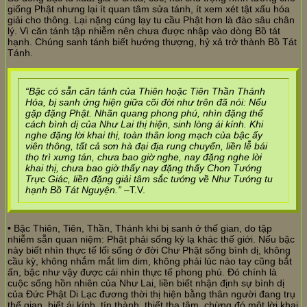
giống Phật nhưng lại ít quan tâm sửa tánh, ít xem xét tật xấu hóa
giải cho thông. Lại nặng cúng lạy tu cầu Phật hơn là đào sâu chân
lý. Vì căn tánh tập nhiễm nên chưa được nhập vào dòng Bồ tát
hạnh. Chúng sanh tánh biết hướng thượng, hỷ xả trở thành Bồ Tát
Tánh.
“Bậc có sẵn căn tánh của Thiên hoặc Tiên Thần Thánh
Hóa, bị sanh ứng hiện giữa cõi đời như trên đã nói: Nếu
gặp đặng Phật. Nhãn quang phong phú, nhìn đặng thể
cách bình dị của Như Lai thị hiện, sinh lòng ái kính. Khi
nghe đặng lời khai thị, toàn thân long mạch của bậc ấy
viên thông, tất cả sơn hà đại địa rung chuyển, liền lễ bái
thọ trì xưng tán, chưa bao giờ nghe, nay đặng nghe lời
khai thị, chưa bao giờ thấy nay đặng thấy Chơn Tướng
Trực Giác, liền đặng giải tâm sắc tướng về Như Tướng tu
hạnh Bồ Tát Nguyện.”
–T.V.
•
Bậc Thiên, Tiên, Thần, Thánh khi bị sanh ở thế gian, do tập
nhiễm sẵn quan niệm: Phật phải sống kỳ lạ khác thế giới. Nếu bậc
này biết nhìn thực tế lối sống ở đời Chư Phật sống bình dị, không
cầu kỳ, không nhắm mắt lim dim, không phải lúc nào tay cũng bắt
ấn, bậc như vậy được cái nhìn thực tế phong phú. Đó chính là
cuộc sống hồn nhiên của Như Lai, liền biết nhận định sự bình dị
của Đức Phật Di Lạc đương thời thị hiện bằng thân người đang trụ
thế gian, biết ái kính, tín thành, thiết tha tâm, chừng đó một lời khai