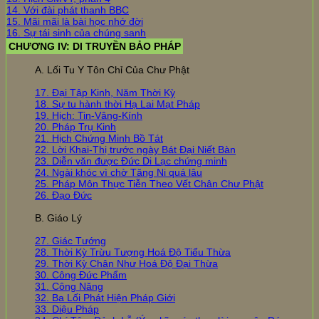
14. Với đài phát thanh BBC
15. Mãi mãi là bài học nhớ đời
16. Sự tái sinh của chúng sanh
CHƯƠNG IV: DI TRUYỀN BẢO PHÁP
A. Lối Tu Y Tôn Chỉ Của Chư Phật
17. Đại Tập Kinh, Năm Thời Kỳ
18. Sự tu hành thời Hạ Lai Mạt Pháp
19. Hịch: Tin-Vâng-Kính
20. Pháp Trụ Kinh
21. Hịch Chứng Minh Bồ Tát
22. Lời Khai-Thị trước ngày Bát Đại Niết Bàn
23. Diễn văn được Đức Di Lạc chứng minh
24. Ngài khóc vì chờ Tăng Ni quá lâu
25. Pháp Môn Thực Tiễn Theo Vết Chân Chư Phật
26. Đạo Đức
B. Giáo Lý
27. Giác Tướng
28. Thời Kỳ Trừu Tượng Hoá Độ Tiểu Thừa
29. Thời Kỳ Chân Như Hoá Độ Đại Thừa
30. Công Đức Phẩm
31. Công Năng
32. Ba Lối Phát Hiện Pháp Giới
33. Diệu Pháp