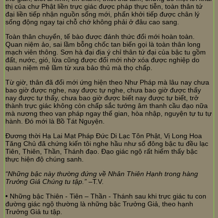
thị của chư Phật liền trực giác được pháp thực tiễn, toàn thân tứ
đại liền tiếp nhận nguồn sống mới, phấn khởi tiếp được chân lý
sống động ngay tại chỗ chớ không phải ở đâu cao sang.
Toàn thân chuyển, tế bào được đánh thức đổi mới hoàn toàn.
Quan niệm ảo, sai lầm bỗng chốc tan biến gọi là toàn thân long
mạch viên thông. Sơn hà đại địa ý chỉ thân tứ đại của bậc tu gồm
đất, nước, gió, lửa cũng được đổi mới nhờ xóa được nghiệp do
quan niệm mê lầm từ xưa bảo thủ mà thọ chấp.
Từ giờ, thân đã đổi mới ứng hiện theo Như Pháp mà lâu nay chưa
bao giờ được nghe, nay được tự nghe, chưa bao giờ được thấy
nay được tự thấy, chưa bao giờ được biết nay được tự biết, trở
thành trực giác không còn chấp sắc tướng âm thanh cầu đạo nữa
mà nương theo vạn pháp ngay thế gian, hòa nhập, nguyện tự tu tự
hành. Đó mới là Bồ Tát Nguyện.
Đương thời Hạ Lai Mạt Pháp Đức Di Lạc Tôn Phật, Vị Long Hoa
Tăng Chủ đã chứng kiến tôi nghe hầu như số đông bậc tu đều lạc
Tiên, Thiên, Thần, Thánh đạo. Đạo giác ngộ rất hiếm thấy bậc
thực hiện độ chúng sanh.
“Những bậc này thường đứng về Nhân Thiên Hạnh trong hàng
Trưởng Giả Chúng tu tập.”
–T.V.
•
Những bậc Thiên - Tiên – Thần - Thánh sau khi trực giác tu con
đường giác ngộ thường là những bậc Trưởng Giả, theo hạnh
Trưởng Giả tu tập.