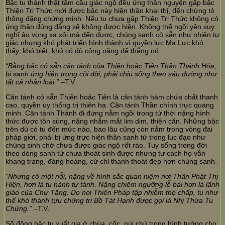
Bậc tu thành thật tâm cầu giác ngộ đều ứng thân nguyện gặp bậc
Thiện Tri Thức mới được bậc này hiện thân khai thị, đến chừng tỏ
thông đặng chứng minh. Nếu tu chưa gặp Thiện Tri Thức không có
ứng thân đúng đắng sẽ không được hiện. Không thể ngồi yên suy
nghĩ ảo vọng xa xôi mà đến đựơc, chúng sanh có sẵn như nhiên tự
giác nhưng khó phát triển hình thành vì quyền lực Ma Lực khó
thấy, khó biết, khó có đủ công năng để thắng nó.
“Bằng bậc có sẵn căn tánh của Thiên hoặc Tiên Thần Thánh Hóa,
bị sanh ứng hiện trong cõi đời, phải chịu sống theo sáu đường như
tất cả nhân loài.”
–T.V.
Căn tánh có sẵn Thiên hoặc Tiên là căn tánh hàm chứa chất thanh
cao, quyền uy thống trị thiên hạ. Căn tánh Thần chính trực quang
minh. Căn tánh Thánh đi đứng nằm ngồi trong tứ thời nặng hình
thức được tôn sùng, nặng nhắm mắt lim dim, thiện căn. Những bậc
trên dù có tu đến mức nào, bao lâu cũng còn nằm trong vòng đai
pháp giới, phải bị ứng trực hiện thân sanh tử trong lục đạo như
chúng sinh chớ chưa được giác ngộ rốt ráo. Tuy sống trong đời
theo dòng sanh tử chưa thoát sinh được nhưng tư cách họ vẫn
khang trang, đàng hoàng, cử chỉ thanh thoát đẹp hơn chúng sanh.
“Nhưng có một nỗi, nặng về hình sắc quan niệm nơi Thân Phật Thị
Hiện, hơn là tu hành tự tánh. Nặng chiêm ngưỡng lễ bái hơn là lãnh
giáo của Chư Tăng. Do nơi Thiên Pháp tập nhiễm thọ chấp, tu như
thế khó thành tựu chứng tri Bồ Tát Hạnh được gọi là Nhị Thừa Tu
Chứng.”
–T.V.
Số đông bậc tu xuất gia ở chùa, cốc, núi chú trọng hình tướng cho