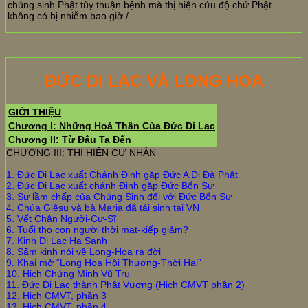
chúng sinh Phật tùy thuận bệnh mà thị hiện cứu độ chứ Phật
không có bị nhiễm bao giờ./-
ĐỨC DI LẠC VÀ LONG HOA
GIỚI THIỆU
Chương I: Những Hoá Thân Của Đức Di Lạc
Chương II: Từ Đâu Ta Đến
CHƯƠNG III: THỊ HIỆN CƯ NHÂN
1. Đức Di Lạc xuất Chánh Định gặp Đức A Di Đà Phật
2. Đức Di Lạc xuất chánh Định gặp Đức Bổn Sư
3. Sự lầm chấp của Chúng Sinh đối với Đức Bổn Sư
4. Chúa Giêsu và bà Maria đã tái sinh tại VN
5. Vết Chân Người-Cư-Sĩ
6. Tuổi thọ con người thời mạt-kiếp giảm?
7. Kinh Di Lạc Hạ Sanh
8. Sấm kinh nói về Long-Hoa ra đời
9. Khai mở “Long Hoa Hội Thượng-Thời Hai”
10. Hịch Chứng Minh Vũ Trụ
11. Đức Di Lạc thành Phật Vương (Hịch CMVT phần 2)
12. Hịch CMVT, phần 3
13. Hịch CMVT, phần 4