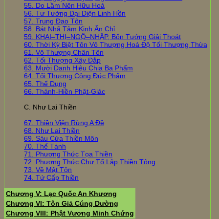
55. Do Lầm Nên Hữu Hoá
56. Tư Tưởng Đại Diện Linh Hồn
57. Trung Đạo Tôn
58. Bát Nhã Tâm Kinh Ấn Chỉ
59. KHAI–THỊ–NGỘ–NHẬP, Bốn Tướng Giải Thoát
60. Thời Kỳ Biệt Tôn Vô Thượng Hoá Độ Tối Thượng Thừa
61. Vô Thượng Chân Tôn
62. Tối Thượng Xây Đắp
63. Mười Danh Hiệu Chia Ba Phẩm
64. Tối Thượng Công Đức Phẩm
65. Thể Dụng
66. Thánh-Hiền Phật-Giác
C. Như Lai Thiền
67. Thiền Viện Rừng A Đề
68. Như Lai Thiền
69. Sáu Cửa Thiền Môn
70. Thể Tánh
71. Phương Thức Tọa Thiền
72. Phương Thức Chư Tổ Lập Thiền Tông
73. Về Mật Tôn
74. Tứ Cấp Thiền
Chương V: Lạc Quốc An Khương
Chương VI: Tôn Giả Cúng Dường
Chương VIII: Phật Vương Minh Chứng