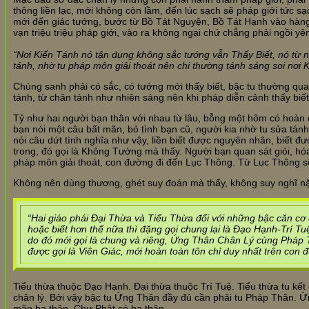
thông liền lạc, mới không còn lầm, đến lúc sạch sẽ pháp giới tức 
mới đến giác tướng, bước từ Bồ Tát Nguyện, Bồ Tát Hạnh vào hàn
vạn triệu triệu pháp giới, vào ra không ngại chứ chẳng phải ngồi y
“Nơi Kiến Tánh nó tận dụng không sắc tướng vẫn Thấy Biết, nó từ nơ
tánh, nhờ tu pháp môn giải thoát nên chi thường tánh sáng soi nơi 
Chúng sanh phải có sắc, có tướng mới thấy biết, bậc tu thường qu
tánh, từ chân tánh như nhiên sáng nên khi pháp diễn cảnh thấy bi
Tỷ như hai người bạn thân với nhau từ lâu, bỗng một hôm có hoàn c
bạn nói một câu bất mãn, bỏ tình bạn cũ, người kia nhờ tu sửa tánh,
nói câu dứt tình nghĩa như vậy, liền biết được nguyên nhân, biết 
trong, đó gọi là Không Tướng mà thấy. Người bạn quan sát giỏi, hó
pháp môn giải thoát, con đường đi đến Lục Thông. Từ Lục Thông s
Không nên dùng thương, ghét suy đoán mà thấy, không suy nghĩ nặn
“Hai giáo phái Đại Thừa và Tiểu Thừa đối với những bậc căn cơ 
hoặc biết hơn thế nữa thì đặng gọi chung lại là Đạo Hạnh-Trí Tu
do đó mới gọi là chung và riêng, Ứng Thân Chân Lý cùng Pháp
được gọi là Viên Giác, mới hoàn toàn tôn chỉ duy nhất trên con đ
Tiểu thừa thuộc Đạo Hạnh. Đại thừa thuộc Trí Tuệ. Tiểu thừa tu k
chân lý. Bởi vậy bậc tu Ứng Thân đầy đủ cần phải tu Pháp Thân. 
mãn ba thân. Chư Phật có ba thân.