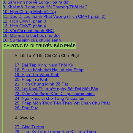
8. Sấm kinh nói về Long-Hoa ra đời
9. Khai mở “Long Hoa Hội Thượng-Thời Hai”
10. Hịch Chứng Minh Vũ Trụ
11. Đức Di Lạc thành Phật Vương (Hịch CMVT phần 2)
12. Hịch CMVT, phần 3
13. Hịch CMVT, phần 4
14. Với đài phát thanh BBC
15. Mãi mãi là bài học nhớ đời
16. Sự tái sinh của chúng sanh
CHƯƠNG IV: DI TRUYỀN BẢO PHÁP
A. Lối Tu Y Tôn Chỉ Của Chư Phật
17. Đại Tập Kinh, Năm Thời Kỳ
18. Sự tu hành thời Hạ Lai Mạt Pháp
19. Hịch: Tin-Vâng-Kính
20. Pháp Trụ Kinh
21. Hịch Chứng Minh Bồ Tát
22. Lời Khai-Thị trước ngày Bát Đại Niết Bàn
23. Diễn văn được Đức Di Lạc chứng minh
24. Ngài khóc vì chờ Tăng Ni quá lâu
25. Pháp Môn Thực Tiễn Theo Vết Chân Chư Phật
26. Đạo Đức
B. Giáo Lý
27. Giác Tướng
28. Thời Kỳ Trừu Tượng Hoá Độ Tiểu Thừa