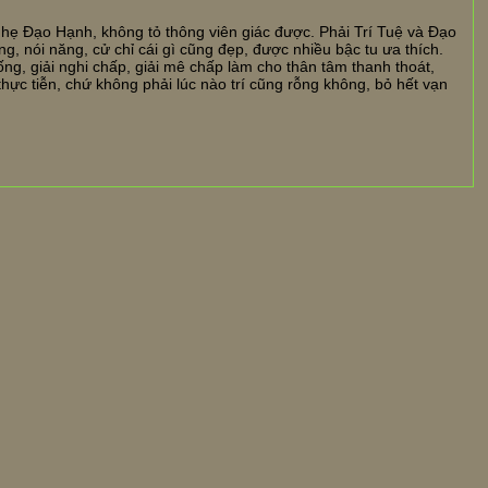
nhẹ Đạo Hạnh, không tỏ thông viên giác được. Phải Trí Tuệ và Đạo
g, nói năng, cử chỉ cái gì cũng đẹp, được nhiều bậc tu ưa thích.
ng, giải nghi chấp, giải mê chấp làm cho thân tâm thanh thoát,
ực tiễn, chứ không phải lúc nào trí cũng rỗng không, bỏ hết vạn