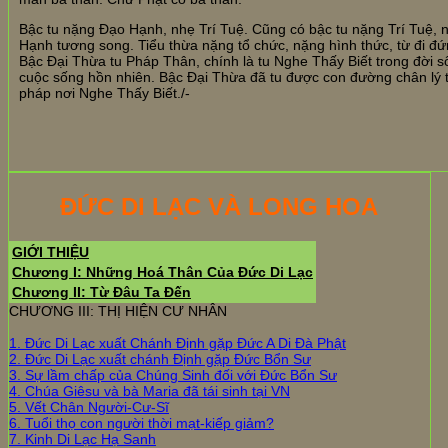
Bậc tu nặng Đạo Hạnh, nhẹ Trí Tuệ. Cũng có bậc tu nặng Trí Tuệ, 
Hạnh tương song. Tiểu thừa nặng tổ chức, nặng hình thức, từ đi đứn
Bậc Đại Thừa tu Pháp Thân, chính là tu Nghe Thấy Biết trong đời số
cuộc sống hồn nhiên. Bậc Đại Thừa đã tu được con đường chân lý th
pháp nơi Nghe Thấy Biết./-
ĐỨC DI LẠC VÀ LONG HOA
GIỚI THIỆU
Chương I: Những Hoá Thân Của Đức Di Lạc
Chương II: Từ Đâu Ta Đến
CHƯƠNG III: THỊ HIỆN CƯ NHÂN
1. Đức Di Lạc xuất Chánh Định gặp Đức A Di Đà Phật
2. Đức Di Lạc xuất chánh Định gặp Đức Bổn Sư
3. Sự lầm chấp của Chúng Sinh đối với Đức Bổn Sư
4. Chúa Giêsu và bà Maria đã tái sinh tại VN
5. Vết Chân Người-Cư-Sĩ
6. Tuổi thọ con người thời mạt-kiếp giảm?
7. Kinh Di Lạc Hạ Sanh