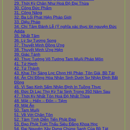
29. Thời Kỳ Chân Như Hoá Độ Đại Thừa
30. Công Đức Phẩm
31. Công Năng
32. Ba Lối Phát Hiện Pháp Giới
33. Diệu Pháp
34. Chí Tâm Đảnh Lễ (Ý nghĩa xác thực lời nguyện Đức
Adida
35. Nhất Tâm
36. Lý Sự Tương Song
37. Thuyết Minh Đồng Ứng
38. Thuyết Minh Ứng Hiện
39. Giác Tánh
40. Thực Tướng Vô Tướng Tam Muội Pháp Môn
41. Tứ Hạnh
42. Tứ Thánh
43. Khai Thị Sàng Lọc Chọn Hộ Pháp, Tôn Giả, Bồ Tát
44. Ấn Chỉ Đồng Hóa Nhân Sinh Dưới Sự Nhận Định Bất
Đồng
45. Vì Sao Kinh Sấm Nhận Định In Tuồng Thực
46. Đức Di Lạc Thọ Ký Tái Sinh Trong 350 Năm Sau
47. Thời Kỳ Nhất Tôn Hoá Độ Nhất Thừa
48. Mật – Hiển – Đốn – Tiệm
49. Mật Ấn
50. Tam Muội
51. Về Với Chân Tôn
52. Tâm Tình Diễn Tiến Phật Đạo
53. Đạo Phật Triệt Thấu Siêu Đẳng Khoa Học
54. Đại Nguyện Xây Dựng Chúng Sanh Của Bồ Tát