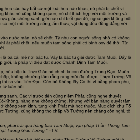
hoa cúc hay bất cứ một loài hoa nào khác, nó phải bị chết vì
g khác nó cũng không quen, nó chỉ thích hợp với môi trường và
c giác chúng sanh giới nào chỉ biết giới đó, ngoài giới không biết
iới có một môi trường sống, ẩm thực, vật dụng đều đồng đẳng với
 vào nước mặn, nó sẽ chết. Tỷ như con người sống nhờ có không
hí ắt phải chết, nếu muốn tạm sống phải có bình oxy để thở. Từ
ới.
 là ba cái mê nơi bậc tu. Vậy là bậc tu giải được Tam Muội. Đấy là
áp giới, là pháp vi diệu đạt được Chánh Định Tam Muội.
p, nếu bậc tu Trực Giác nó chính là con đường Trung Đạo. Muốn
g chấp, không chướng tâm rỗng rang mới đạt được. Thực Tướng Vô
 thì sa vào Tiên Đạo. Còn bỏ Không lấy Có thì ví bằng phàm phu,
tử luân hồi.
úng sanh. Các vị trước tiên cũng niệm Phật, cũng nghe thuyết
p Có-Không, nặng nhẹ không chừng. Nhưng với bản năng quyết tâm
hớ không xem kinh, tụng kinh Phật mà học thuộc. Mục đích chư Tổ
Thực Tướng, cũng không thọ chấp Vô Tướng nên chẳng còn nghi, tỏ
ôn, phải trải qua hàng bao Tam Muội, vạn pháp Thần Thông Tam
 Phật Tướng Giác Tướng.”
–T.V.
 trải qua hàng bá thiên vạn pháp Thực Tướng Vô Tướng mới tỏ