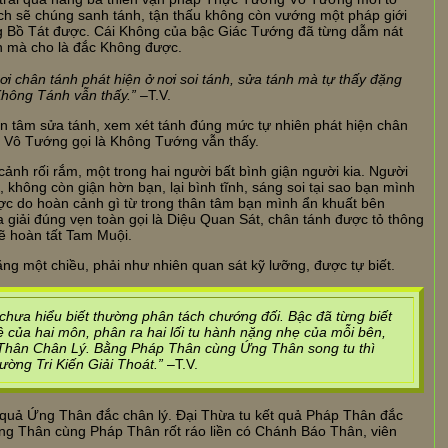
sạch sẽ chúng sanh tánh, tận thấu không còn vướng một pháp giới
g Bồ Tát được. Cái Không của bậc Giác Tướng đã từng dẫm nát
ên mà cho là đắc Không được.
i chân tánh phát hiện ở nơi soi tánh, sửa tánh mà tự thấy đặng
Không Tánh vẫn thấy.”
–T.V.
an tâm sửa tánh, xem xét tánh đúng mức tự nhiên phát hiện chân
ết Vô Tướng gọi là Không Tướng vẫn thấy.
ảnh rối rắm, một trong hai người bất bình giận người kia. Người
 không còn giận hờn bạn, lại bình tĩnh, sáng soi tại sao bạn mình
được do hoàn cảnh gì từ trong thân tâm bạn mình ẩn khuất bên
a giải đúng vẹn toàn gọi là Diệu Quan Sát, chân tánh được tỏ thông
ẽ hoàn tất Tam Muội.
g một chiều, phải như nhiên quan sát kỹ lưỡng, được tự biết.
chưa hiểu biết thường phân tách chướng đối. Bậc đã từng biết
ệ của hai môn, phân ra hai lối tu hành nặng nhẹ của mỗi bên,
 Thân Chân Lý. Bằng Pháp Thân cùng Ứng Thân song tu thì
ường Tri Kiến Giải Thoát.”
–T.V.
ết quả Ứng Thân đắc chân lý. Đại Thừa tu kết quả Pháp Thân đắc
Ứng Thân cùng Pháp Thân rốt ráo liền có Chánh Báo Thân, viên