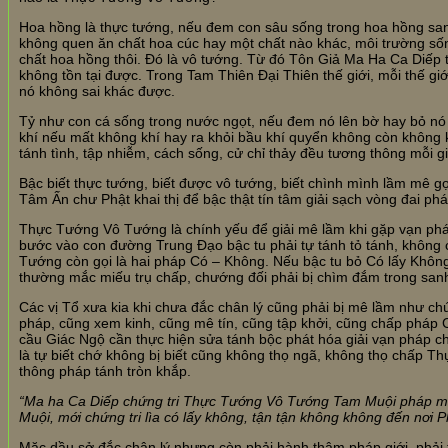
Hoa hồng là thực tướng, nếu đem con sâu sống trong hoa hồng sang 
không quen ăn chất hoa cúc hay một chất nào khác, môi trường sốn
chất hoa hồng thôi. Đó là vô tướng. Từ đó Tôn Giả Ma Ha Ca Diếp trự
không tồn tại được. Trong Tam Thiên Đại Thiên thế giới, mỗi thế g
nó không sai khác được.
Tỷ như con cá sống trong nước ngọt, nếu đem nó lên bờ hay bỏ nó
khí nếu mất không khí hay ra khỏi bầu khí quyển không còn không k
tánh tình, tập nhiễm, cách sống, cử chỉ thảy đều tương thông mỗi gi
Bậc biết thực tướng, biết được vô tướng, biết chình mình lầm mê gọi
Tâm Ấn chư Phật khai thị để bậc thật tín tâm giải sạch vòng đai ph
Thực Tướng Vô Tướng là chính yếu để giải mê lầm khi gặp vạn phá
bước vào con đường Trung Đạo bậc tu phải tự tánh tỏ tánh, khôn
Tướng còn gọi là hai pháp Có – Không. Nếu bậc tu bỏ Có lấy Không
thường mắc miếu trụ chấp, chướng đối phải bị chìm đắm trong sanh 
Các vị Tổ xưa kia khi chưa đắc chân lý cũng phải bị mê lầm như ch
pháp, cũng xem kinh, cũng mê tín, cũng tập khởi, cũng chấp phá
cầu Giác Ngộ cần thực hiện sửa tánh bộc phát hóa giải vạn pháp c
là tự biết chớ không bị biết cũng không thọ ngã, không thọ chấp 
thông pháp tánh tròn khắp.
“Ma ha Ca Diếp chứng tri Thực Tướng Vô Tướng Tam Muội pháp m
Muội, mới chứng tri lìa có lấy không, tận tận không không đến nơi
Mặc dầu sở đắc chân lý nhưng còn phải hành thâm pháp giới, phải