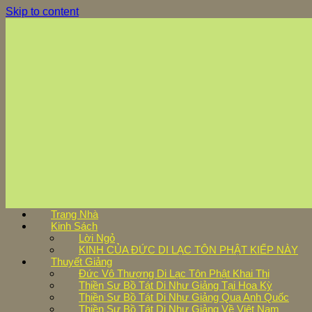
Skip to content
Trang Nhà
Kinh Sách
Lời Ngỏ
KINH CỦA ĐỨC DI LẠC TÔN PHẬT KIẾP NÀY
Thuyết Giảng
Đức Vô Thượng Di Lạc Tôn Phật Khai Thị
Thiền Sư Bồ Tát Di Như Giảng Tại Hoa Kỳ
Thiền Sư Bồ Tát Di Như Giảng Qua Anh Quốc
Thiền Sư Bồ Tát Di Như Giảng Về Việt Nam