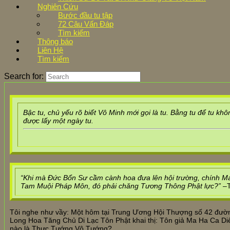
Nghiên Cứu
Bước đầu tu tập
72 Câu Vấn Đáp
Tìm kiếm
Thông báo
Liên Hệ
Tìm kiếm
Search for:
Bậc tu, chủ yếu rõ biết Vô Minh mới gọi là tu. Bằng tu để tu kh
được lấy một ngày tu.
“Khi mà Đức Bổn Sư cầm cành hoa đưa lên hội trường, chính M
Tam Muội Pháp Môn, đó phải chăng Tương Thông Phật lực?”
–T
Tôi nghe như vầy: Một hôm tại Trung Ương Hội Thượng số 42 đườ
Long Hoa Tăng Chủ Di Lạc Tôn Phật khai thị: Tôn giả Ma Ha Ca 
nào là Thực Tướng Vô Tướng?