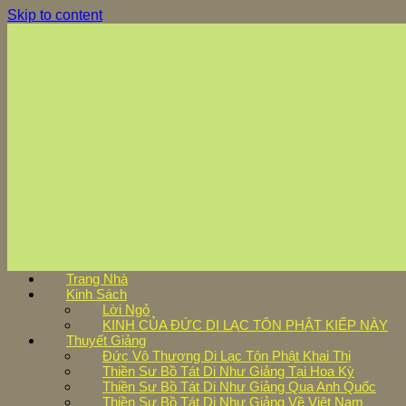
Skip to content
Trang Nhà
Kinh Sách
Lời Ngỏ
KINH CỦA ĐỨC DI LẠC TÔN PHẬT KIẾP NÀY
Thuyết Giảng
Đức Vô Thượng Di Lạc Tôn Phật Khai Thị
Thiền Sư Bồ Tát Di Như Giảng Tại Hoa Kỳ
Thiền Sư Bồ Tát Di Như Giảng Qua Anh Quốc
Thiền Sư Bồ Tát Di Như Giảng Về Việt Nam