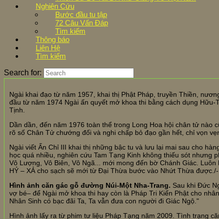
Nghiên Cứu
Bước đầu tu tập
72 Câu Vấn Đáp
Tìm kiếm
Thông báo
Liên Hệ
Tìm kiếm
Search for:
Ngài khai đạo từ năm 1957, khai thị Phật Pháp, truyền Thiền, nươn
đầu từ năm 1974 Ngài ấn quyết mở khoa thi bằng cách dụng Hữu-T
Tịnh.
Dần dần, đến năm 1976 toàn thể trong Long Hoa hội chân tử nào cũ
rõ số Chân Tử chướng đối và nghi chấp bỏ đạo gần hết, chỉ vọn vẹ
Ngài viết Ấn Chỉ III khai thị những bậc tu và lưu lại mai sau cho h
học quá nhiều, nghiên cứu Tam Tạng Kinh không thiếu sót nhưng p
Vô Lượng, Vô Biên, Vô Ngã... mới mong đến bờ Chánh Giác. Luôn 
HỶ – XẢ cho sạch sẽ mới từ Đại Thừa bước vào Nhứt Thừa được./-
Hình ảnh căn gác gỗ đường Núi-Một Nha-Trang.
Sau khi Đức Ng
vợ bé– để Ngài mở khoa thi hay còn là Pháp Tri Kiến Phật cho nhân
Nhân Sinh có bạc đãi Ta, Ta vẫn đưa con người đi Giác Ngộ."
Hình ảnh lấy ra từ phim tư liệu Pháp Tạng năm 2009. Tình trạng c