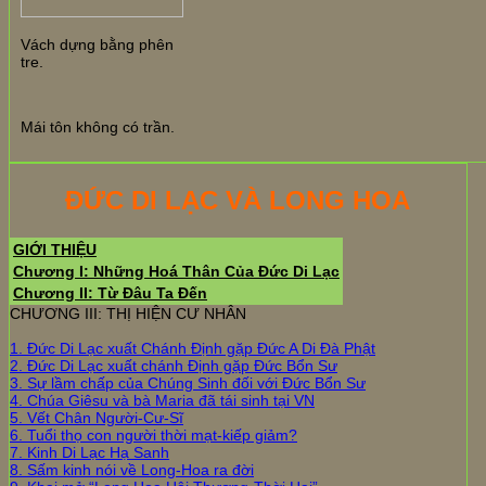
Vách dựng bằng phên
tre.
Mái tôn không có trần.
ĐỨC DI LẠC VÀ LONG HOA
GIỚI THIỆU
Chương I: Những Hoá Thân Của Đức Di Lạc
Chương II: Từ Đâu Ta Đến
CHƯƠNG III: THỊ HIỆN CƯ NHÂN
1. Đức Di Lạc xuất Chánh Định gặp Đức A Di Đà Phật
2. Đức Di Lạc xuất chánh Định gặp Đức Bổn Sư
3. Sự lầm chấp của Chúng Sinh đối với Đức Bổn Sư
4. Chúa Giêsu và bà Maria đã tái sinh tại VN
5. Vết Chân Người-Cư-Sĩ
6. Tuổi thọ con người thời mạt-kiếp giảm?
7. Kinh Di Lạc Hạ Sanh
8. Sấm kinh nói về Long-Hoa ra đời