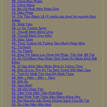
30. Công Đức Phẩm
31. Công Năng
32. Ba Lối Phát Hiện Pháp Giới
33. Diệu Pháp
34. Chí Tâm Đảnh Lễ (Ý nghĩa xác thực lời nguyện Đức
Adida
35. Nhất Tâm
36. Lý Sự Tương Song
37. Thuyết Minh Đồng Ứng
38. Thuyết Minh Ứng Hiện
39. Giác Tánh
40. Thực Tướng Vô Tướng Tam Muội Pháp Môn
41. Tứ Hạnh
42. Tứ Thánh
43. Khai Thị Sàng Lọc Chọn Hộ Pháp, Tôn Giả, Bồ Tát
44. Ấn Chỉ Đồng Hóa Nhân Sinh Dưới Sự Nhận Định Bất
Đồng
45. Vì Sao Kinh Sấm Nhận Định In Tuồng Thực
46. Đức Di Lạc Thọ Ký Tái Sinh Trong 350 Năm Sau
47. Thời Kỳ Nhất Tôn Hoá Độ Nhất Thừa
48. Mật – Hiển – Đốn – Tiệm
49. Mật Ấn
50. Tam Muội
51. Về Với Chân Tôn
52. Tâm Tình Diễn Tiến Phật Đạo
53. Đạo Phật Triệt Thấu Siêu Đẳng Khoa Học
54. Đại Nguyện Xây Dựng Chúng Sanh Của Bồ Tát
55. Do Lầm Nên Hữu Hoá