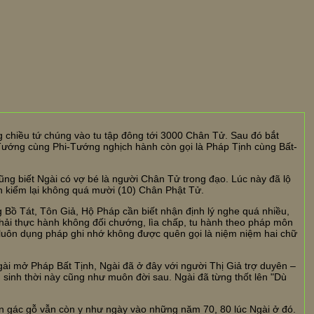
g chiều tứ chúng vào tu tập đông tới 3000 Chân Tử. Sau đó bắt
ướng cùng Phi-Tướng nghịch hành còn gọi là Pháp Tịnh cùng Bất-
ng biết Ngài có vợ bé là người Chân Tử trong đạo. Lúc này đã lộ
n kiểm lại không quá mười (10) Chân Phật Tử.
àng Bồ Tát, Tôn Giả, Hộ Pháp cần biết nhận định lý nghe quá nhiều,
hải thực hành không đối chướng, lìa chấp, tu hành theo pháp môn
luôn dụng pháp ghi nhớ không được quên gọi là niệm niệm hai chữ
ài mở Pháp Bất Tịnh, Ngài đã ở đây với người Thị Giả trợ duyên –
 sinh thời này cũng như muôn đời sau. Ngài đã từng thốt lên "Dù
ăn gác gỗ vẫn còn y như ngày vào những năm 70, 80 lúc Ngài ở đó.