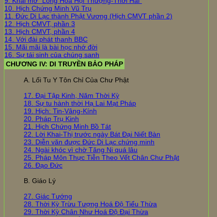
9. Khai mở “Long Hoa Hội Thượng-Thời Hai”
10. Hịch Chứng Minh Vũ Trụ
11. Đức Di Lạc thành Phật Vương (Hịch CMVT phần 2)
12. Hịch CMVT, phần 3
13. Hịch CMVT, phần 4
14. Với đài phát thanh BBC
15. Mãi mãi là bài học nhớ đời
16. Sự tái sinh của chúng sanh
CHƯƠNG IV: DI TRUYỀN BẢO PHÁP
A. Lối Tu Y Tôn Chỉ Của Chư Phật
17. Đại Tập Kinh, Năm Thời Kỳ
18. Sự tu hành thời Hạ Lai Mạt Pháp
19. Hịch: Tin-Vâng-Kính
20. Pháp Trụ Kinh
21. Hịch Chứng Minh Bồ Tát
22. Lời Khai-Thị trước ngày Bát Đại Niết Bàn
23. Diễn văn được Đức Di Lạc chứng minh
24. Ngài khóc vì chờ Tăng Ni quá lâu
25. Pháp Môn Thực Tiễn Theo Vết Chân Chư Phật
26. Đạo Đức
B. Giáo Lý
27. Giác Tướng
28. Thời Kỳ Trừu Tượng Hoá Độ Tiểu Thừa
29. Thời Kỳ Chân Như Hoá Độ Đại Thừa