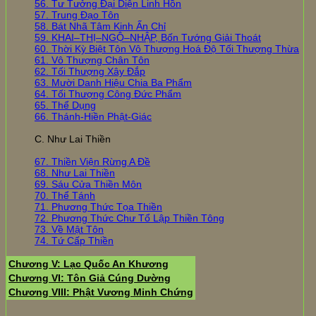
56. Tư Tưởng Đại Diện Linh Hồn
57. Trung Đạo Tôn
58. Bát Nhã Tâm Kinh Ấn Chỉ
59. KHAI–THỊ–NGỘ–NHẬP, Bốn Tướng Giải Thoát
60. Thời Kỳ Biệt Tôn Vô Thượng Hoá Độ Tối Thượng Thừa
61. Vô Thượng Chân Tôn
62. Tối Thượng Xây Đắp
63. Mười Danh Hiệu Chia Ba Phẩm
64. Tối Thượng Công Đức Phẩm
65. Thể Dụng
66. Thánh-Hiền Phật-Giác
C. Như Lai Thiền
67. Thiền Viện Rừng A Đề
68. Như Lai Thiền
69. Sáu Cửa Thiền Môn
70. Thể Tánh
71. Phương Thức Tọa Thiền
72. Phương Thức Chư Tổ Lập Thiền Tông
73. Về Mật Tôn
74. Tứ Cấp Thiền
Chương V: Lạc Quốc An Khương
Chương VI: Tôn Giả Cúng Dường
Chương VIII: Phật Vương Minh Chứng