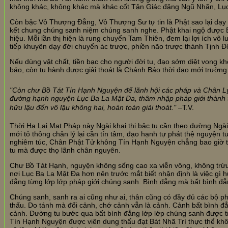
không khác, không khác mà khác cốt Tận Giác đặng Ngũ Nhãn, Lục
Còn bậc Vô Thượng Đẳng, Vô Thượng Sư tự tin là Phật sao lại dạy
kết chung chúng sanh niệm chúng sanh nghe. Phật khai ngộ được 
hiệu. Mỗi lần thị hiện là rung chuyển Tam Thiên, đem lại lợi ích v
tiếp khuyên dạy đời chuyển ác trược, phiền não trược thành Tịnh Đ
Nếu dùng vật chất, tiền bạc cho người đời tu, đạo sớm diệt vong kh
báo, còn tu hành được giải thoát là Chánh Báo thời đạo mới trường 
"Còn chư Bồ Tát Tín Hạnh Nguyện để lãnh hội các pháp và Chân L
đường hạnh nguyện Lục Ba La Mật Đa, thâm nhập pháp giới thành tựu
hữu lậu đến vô lậu không hai, hoàn toàn giải thoát." –
T.V.
Thời Hạ Lai Mạt Pháp này Ngài khai thị bậc tu cần theo đường Ngài 
mới tỏ thông chân lý lại cần tín tâm, đạo hạnh tự phát thệ nguyện t
nghiêm túc, Chân Phật Tử không Tín Hạnh Nguyện chẳng bao giờ t
tu mà được thọ lãnh chân nguyên.
Chư Bồ Tát Hạnh, nguyện không sống cao xa viễn vông, không trừ
nơi Lục Ba La Mật Đa hơn nên trước mắt biết nhận định là việc gì h
đẳng từng lớp lớp pháp giới chúng sanh. Bình đẳng mà bất bình đẳ
Chúng sanh, sanh ra ai cũng như ai, thân cũng có đầy đủ các bộ ph
thấu. Do tánh mà đổi cảnh, chớ cảnh vẫn là cảnh. Cảnh bất bình đ
cảnh. Đường tu bước qua bất bình đẳng lớp lớp chúng sanh được trở
Tín Hạnh Nguyện được viên dung thấu đạt Bát Nhã Trí thực thể khôn