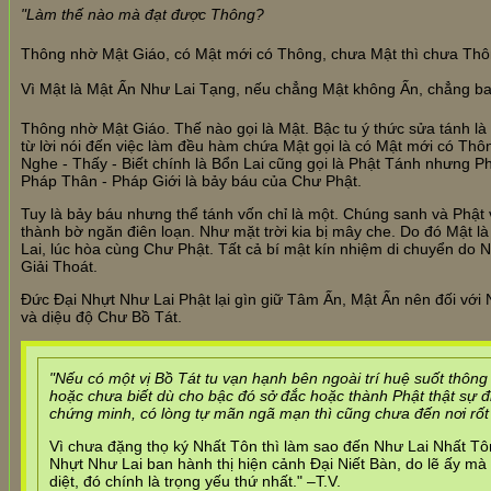
"Làm thế nào mà đạt được Thông?
Thông nhờ Mật Giáo, có Mật mới có Thông, chưa Mật thì chưa Thô
Vì Mật là Mật Ấn Như Lai Tạng, nếu chẳng Mật không Ấn, chẳng ba
Thông nhờ Mật Giáo. Thế nào gọi là Mật. Bậc tu ý thức sửa tánh l
từ lời nói đến việc làm đều hàm chứa Mật gọi là có Mật mới có T
Nghe - Thấy - Biết chính là Bổn Lai cũng gọi là Phật Tánh nhưng 
Pháp Thân - Pháp Giới là bảy báu của Chư Phật.
Tuy là bảy báu nhưng thể tánh vốn chỉ là một. Chúng sanh và Phật
thành bờ ngăn điên loạn. Như mặt trời kia bị mây che. Do đó Mật 
Lai, lúc hòa cùng Chư Phật. Tất cả bí mật kín nhiệm di chuyển d
Giải Thoát.
Đức Đại Nhựt Như Lai Phật lại gìn giữ Tâm Ấn, Mật Ấn nên đối với
và diệu độ Chư Bồ Tát.
"Nếu có một vị Bồ Tát tu vạn hạnh bên ngoài trí huệ suốt thông 
hoặc chưa biết dù cho bậc đó sở đắc hoặc thành Phật thật sự đ
chứng minh, có lòng tự mãn ngã mạn thì cũng chưa đến nơi rốt 
Vì chưa đặng thọ ký Nhất Tôn thì làm sao đến Như Lai Nhất Tô
Nhựt Như Lai ban hành thị hiện cảnh Đại Niết Bàn, do lẽ ấy m
diệt, đó chính là trọng yếu thứ nhất." –T.V.