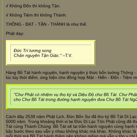
√
Không Đốn thì không Tận.
√
Không Tiệm thì không Thành.
THÔNG - ĐẠT - TẬN - THÀNH là như thế.
Phật dạy:
Đức Trí tương song
Chân nguyên Tận Giác."
–T.V.
Hàng Bồ Tát hành nguyện, hạnh nguyện ý thức bốn tướng Thông - Đạ
lúc tùy thời điểm, ứng hiện cho đồng hợp Mật - Hiển - Đốn - Tiệm m
"Chư Phật có nhiệm vụ thọ ký và Diệu Độ chư Bồ Tát. Chư Phật
cho Chư Bồ Tát trong đường hạnh nguyện đưa Chư Bồ Tát Ngũ 
Cách đây 2538 năm Phật Lịch, Đức Bổn Sư đã thọ ký Bồ Tát Di Lạc 
5000 năm. Trong khoảng thời vị lai Đức Di Lạc Tôn Phật cũng đã t
Tát cùng Thánh Chúng. Bồ Tát sẽ lai trần hành nguyện cùng hạnh 
bậc bước theo sau vẫn y nhau không khác mà khác. Không khác là 
mỗi thời mà Bồ Tát hành thâm nên không giống mà vẫn y tôn y chỉ 