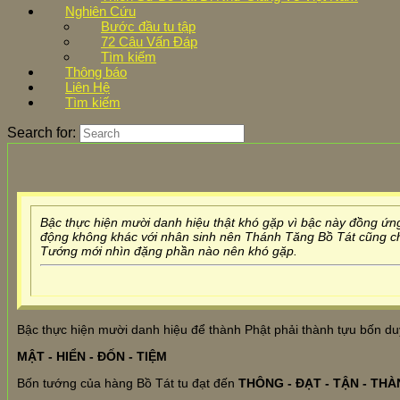
Nghiên Cứu
Bước đầu tu tập
72 Câu Vấn Đáp
Tìm kiếm
Thông báo
Liên Hệ
Tìm kiếm
Search for:
Bậc thực hiện mười danh hiệu thật khó gặp vì bậc này đồng ứ
động không khác với nhân sinh nên Thánh Tăng Bồ Tát cũng chư
Tướng mới nhìn đặng phần nào nên khó gặp.
Bậc thực hiện mười danh hiệu để thành Phật phải thành tựu bốn du
MẬT - HIỂN - ĐỐN - TIỆM
Bốn tướng của hàng Bồ Tát tu đạt đến
THÔNG - ĐẠT - TẬN - TH