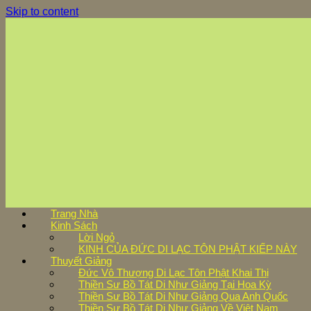
Skip to content
Trang Nhà
Kinh Sách
Lời Ngỏ
KINH CỦA ĐỨC DI LẠC TÔN PHẬT KIẾP NÀY
Thuyết Giảng
Đức Vô Thượng Di Lạc Tôn Phật Khai Thị
Thiền Sư Bồ Tát Di Như Giảng Tại Hoa Kỳ
Thiền Sư Bồ Tát Di Như Giảng Qua Anh Quốc
Thiền Sư Bồ Tát Di Như Giảng Về Việt Nam