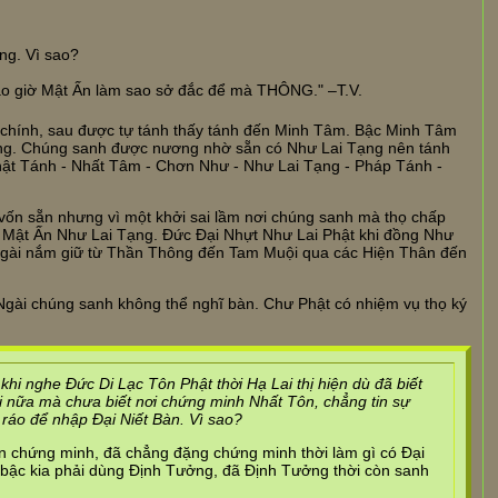
ng. Vì sao?
o giờ Mật Ấn làm sao sở đắc để mà THÔNG." –T.V.
à chính, sau được tự tánh thấy tánh đến Minh Tâm. Bậc Minh Tâm
hông. Chúng sanh được nương nhờ sẵn có Như Lai Tạng nên tánh
Phật Tánh - Nhất Tâm - Chơn Như - Như Lai Tạng - Pháp Tánh -
 vốn sẵn nhưng vì một khởi sai lầm nơi chúng sanh mà thọ chấp
là Mật Ấn Như Lai Tạng. Đức Đại Nhựt Như Lai Phật khi đồng Như
o Ngài nắm giữ từ Thần Thông đến Tam Muội qua các Hiện Thân đến
 Ngài chúng sanh không thể nghĩ bàn. Chư Phật có nhiệm vụ thọ ký
khi nghe Đức Di Lạc Tôn Phật thời Hạ Lai thị hiện dù đã biết
i nữa mà chưa biết nơi chứng minh Nhất Tôn, chẳng tin sự
ráo để nhập Đại Niết Bàn. Vì sao?
n chứng minh, đã chẳng đặng chứng minh thời làm gì có Đại
à bậc kia phải dùng Định Tưởng, đã Định Tưởng thời còn sanh