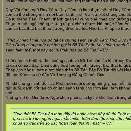
vô lậu chỉ là một mà hai, hai mà một ứng thân thị hiện đúng không c
Duy Vật đánh ngã Duy Tâm. Duy Tâm có làm thực thể thì Duy Tâm cũ
còn cụ thể chứng minh nơi ban Hành Hịch Vũ Trụ, kết chung cho th
Có tu thành Tiên, Thánh, thành quân tử cũng phải theo con đường nà
Thực ra mê, ngộ không chứng từ ghi chép được. Nó thuộc Tâm Ấn, 
cần có bậc thật biết theo đường đi vũ trụ tức Như Lai Pháp sẽ thực 
"Thời kỳ nào Phật hóa độ tất cả chúng sanh và Bồ Tát? Thời Đức Ph
Diệu Dụng chung một hai thứ gọi là Bồ Tát Phật. Khi chúng sanh G
sanh hiện thể, thời này gọi là Phật hóa độ Bồ Tát."
–T.V.
Thời nào có Phật ra đời, chúng sanh và Bồ Tát còn lẫn lộn trong 
tu căn cơ sâu dày. Diệu dụng hữu tướng, phi tướng, bậc thật tu q
Pháp cho bậc tu sửa được hiện thân Bồ Tát. Bậc Bồ Tát đối với Ngà
độ mới Đốn cho sở đắc Vô Thượng Đẳng Chánh Giác.
Khi đã chứng minh Bồ Tát. Phật mới nuôi dưỡng riêng, pháp mỗi lúc
dữ, đuổi, đánh cốt tận độ chúng sanh tánh cho trơn liền, tâm khôn
khó.
Những vị Tôn Giả được Ngài chọn phải chịu kỳ thi khó khăn trong 
"Qua thời Bồ Tát hiện thân đầy đủ hoặc chưa đầy đủ thì Phật m
qua các trở lực ngăn ngại mắc miếu, thân tâm tập khởi, tập n
chưa sở đắc đến sở đắc hoàn toàn thành Phật." –
T.V.