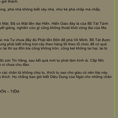
 giờ thành.
song, phá nhà không biết xây nhà, như kẻ phá chấp mà chấp,
 có Mật. Đã có Mật liền đạt Hiển. Hiển Giáo đây là của Bồ Tát Tánh
uyết giảng, nghiên cứu gì cũng không thoát khỏi vòng đai của Ma
ắc mà Tự chưa đầy đủ Phật liền Đốn để phá Vô Minh, Bồ Tát được
ng phải biết trồng trọt cây theo hàng lối theo tổ chức để có quả
 lại thì sự đốn kia cũng không tròn, cũng kẹt không tai hại, lại bị
ủ sức Tin Vâng, sau kết quả mới tự phát tâm kính ái. Cấp Nhị
 vì chưa chu đáo.
ác chân tử không chịu tu, thích tu sao cho giàu có nên lớp này
a thích. Họ chẳng bao giờ biết Diệu Dụng của Ngài cho những chân
ĐỐN – TIỆM.