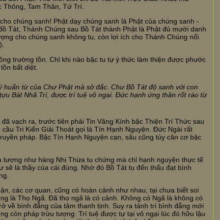
 Thông, Tam Thân, Tứ Trí.
 cho chúng sanh! Phật dạy chúng sanh là Phật của chúng sanh -
Bồ Tát, Thánh Chúng sau Bồ Tát thành Phật là Phật đủ mười danh
ô lượng cho chúng sanh không tu, còn lợi ích cho Thánh Chúng nối
ộ.
ông trường tồn. Chỉ khi nào bậc tu tự ý thức làm thiện được phước
tồn bất diệt.
ý huấn từ của Chư Phật mà sở đắc. Chư Bồ Tát độ sanh với con
 Bát Nhã Trí, được trí tuệ vô ngại. Đức hạnh ứng thân rốt ráo từ
đã vạch ra, trước tiên phải Tin Vâng Kính bậc Thiện Trí Thức sau
u cầu Tri Kiến Giải Thoát gọi là Tín Hạnh Nguyện. Đức Ngài rất
ruyền pháp. Bậc Tín Hạnh Nguyện cạn, sâu cũng tùy căn cơ bậc
u tượng như hàng Nhị Thừa tu chứng mà chỉ hạnh nguyện thực tế
ư sẽ là thầy của cái đúng. Nhờ đó Bồ Tát tu đến thấu đạt bình
ng.
ận, các cơ quan, cũng có hoàn cảnh như nhau, tại chưa biết soi
ẳng là Thọ Ngã. Đã thọ ngã là có cảnh. Không có Ngã là không có
 về bình đẳng của tâm thanh tịnh. Suy ra tánh trí bình đẳng mới
g còn pháp trừu tượng. Trí tuệ được tự tại vô ngại lúc đó hữu lậu