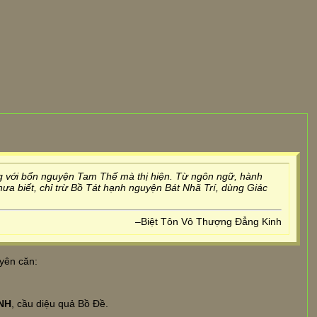
ng với bổn nguyện Tam Thế mà thị hiện. Từ ngôn ngữ, hành
a biết, chỉ trừ Bồ Tát hạnh nguyện Bát Nhã Trí, dùng Giác
–Biệt Tôn Vô Thượng Đẳng Kinh
yên căn:
ÀNH
, cầu diệu quả Bồ Đề.