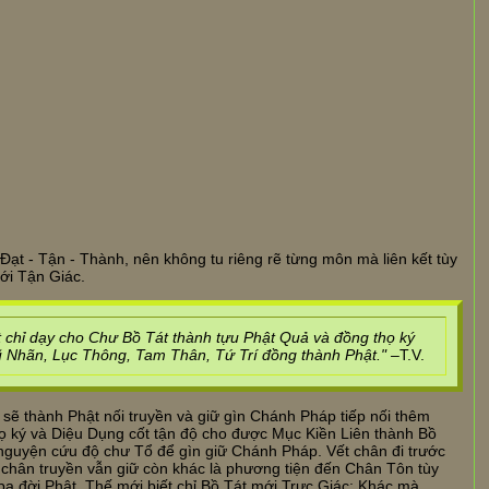
t - Tận - Thành, nên không tu riêng rẽ từng môn mà liên kết tùy
ới Tận Giác.
 chỉ dạy cho Chư Bồ Tát thành tựu Phật Quả và đồng thọ ký
Nhãn, Lục Thông, Tam Thân, Tứ Trí đồng thành Phật." –
T.V.
sẽ thành Phật nối truyền và giữ gìn Chánh Pháp tiếp nối thêm
họ ký và Diệu Dụng cốt tận độ cho được Mục Kiền Liên thành Bồ
nguyện cứu độ chư Tổ để gìn giữ Chánh Pháp. Vết chân đi trước
chân truyền vẫn giữ còn khác là phương tiện đến Chân Tôn tùy
ba đời Phật. Thế mới biết chỉ Bồ Tát mới Trực Giác: Khác mà