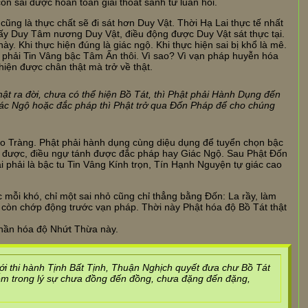
òn sai được hoàn toàn giải thoát sanh tử luân hồi.
ng là thực chất sẽ đi sát hơn Duy Vật. Thời Hạ Lai thực tế nhất
ấy Duy Tâm nương Duy Vật, điều động được Duy Vật sát thực tại.
y. Khi thực hiện đúng là giác ngộ. Khi thực hiện sai bị khổ là mê.
phải Tin Vâng bậc Tâm Ấn thôi. Vì sao? Vì vạn pháp huyễn hóa
hiện được chân thật mà trở về thật.
ật ra đời, chưa có thể hiện Bồ Tát, thì Phật phải Hành Dụng đến
iác Ngộ hoặc đắc pháp thì Phật trở qua Đốn Pháp để cho chúng
Đạo Tràng. Phật phải hành dụng cùng diệu dụng để tuyển chọn bậc
ua được, điều ngự tánh được đắc pháp hay Giác Ngộ. Sau Phật Đốn
i phải là bậc tu Tin Vâng Kính trọn, Tín Hạnh Nguyện tự giác cao
 mỗi khó, chỉ một sai nhỏ cũng chỉ thẳng bằng Đốn: La rầy, làm
g còn chớp động trước vạn pháp. Thời này Phật hóa độ Bồ Tát thật
phần hóa độ Nhứt Thừa này.
ới thi hành Tịnh Bất Tịnh, Thuận Nghịch quyết đưa chư Bồ Tát
hiễm trong lý sự chưa đồng đến đồng, chưa đặng đến đặng,