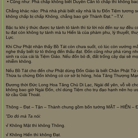
• Cũng như: Phá chấp không biết Duyên Căn tỏ chấp thì không bao
Chẳng khác nào: Phá nhà phải biết xây nhà là tu Đốn Tiệm tương 
không chấp bị chấp Không, chẳng bao giờ Thành Đạt." –T.V.
Bậc tu khi ý thức được tự tánh tỏ tánh thì từ lời nói đến sự sự đều
tu đạt còn không tự tánh mà tu Hiển là của phàm phu, lý thuyết, th
Lực.
Khi Chư Phật nhận thấy Bồ Tát còn chưa suốt, có lúc còn vướng m
nghe thấy biết từ tỏ thông đến thấu đạt. Đốn cũng như phá rừng như
sinh ra của cải là Tiệm Giáo. Nếu đốn bỏ đi, đất trống cây dại sẽ mọc
nhiễm không.
Nếu Bồ Tát cho đến chư Phật dùng Đốn Giáo là biết Chân Phật Tử đ
Thừa tu chứng Đốn không có cơ sở bị hỏng, hóa Tăng Thượng Mạn
Đương thời Đức Long Hoa Tăng Chủ Di Lạc, Ngài để yên, vỗ về cho c
không bao giờ Ngài Đốn, chỉ dùng Tiệm cho trụ đạo hạnh nên họ ư
tử cầu Giải Thoát.
Thông – Đạt – Tận – Thành chung gồm bốn tướng MẬT – HIỂN – 
"Do đó mà Ta nói:
√
Không Mật thì không Thông.
√
Không Hiển thì không Đạt.