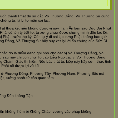
y muốn thành Phật dù sở đắc Vô Thượng Đẳng, Vô Thượng Sư cũng
hứng từ, là bị tự mãn sai lạc.
 Tát thừa kế, nếu không được vị này Tâm Ấn làm sao Đức Đại Nhựt
Phải có tôn ty trật tự, tự xưng chưa được chứng minh đều lạc lối.
Phật trước thọ ký. Còn tự ý đi sai lạc xưng Phật không bao giờ
ng Đẳng, Vô Thượng Sư hãy suy xét lại lời ấn chứng của Đức Di
 nhắc đó là điểm đáng ghi nhớ cho các vị Vô Thượng Đẳng, Vô
ếu sau này chỉ còn chư Tổ cấp Liễu Ngộ các vị Vô Thượng Đẳng,
hánh Giác thị hiện. Nếu bậc thật tu, kiếp này hãy sớm thức tỉnh
Phật sẽ được lợi vô kể.
ý dù ở Phương Đông, Phương Tây, Phương Nam, Phương Bắc mà
iệt, tướng sanh-tử cần quan tâm.
hông Đốn không Tận.
 Đốn không Tiệm bị Không Chấp, vướng vào pháp không.