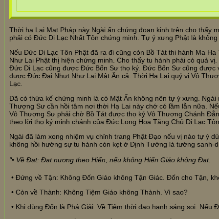
Thời hạ Lai Mạt Pháp này Ngài ấn chứng đoạn kinh trên cho thấ
phải có Đức Di Lạc Nhất Tôn chứng minh. Tự ý xưng Phật là không c
Nếu Đức Di Lạc Tôn Phật đã ra đi cũng còn Bồ Tát thi hành Ma Ha
Như Lai Phật thị hiện chứng minh. Cho thấy tu hành phải có quả vị. 
Đức Di Lạc cũng được Đức Bổn Sư thọ ký. Đức Bổn Sư cũng được vị 
được Đức Đại Nhựt Như Lai Mật Ấn cả. Thời Hạ Lai quý vị Vô Thượ
Lạc.
Đã có thừa kế chứng minh là có Mật Ấn không nên tự ý xưng. Ngài
Thượng Sư cần hồi tâm nơi thời Hạ Lai này chớ có lầm lẫn nữa. N
Vô Thượng Sư phải chờ Bồ Tát được thọ ký Vô Thượng Chánh Đẳng C
theo lời thọ ký minh chánh của Đức Long Hoa Tăng Chủ Di Lạc Tôn 
Ngài đã làm xong nhiệm vụ chỉnh trang Phật Đạo nếu vị nào tự 
không hồi hướng sự tu hành còn kẹt ở Định Tưởng là tướng sanh-d
"• Về Đạt: Đạt nương theo Hiển, nếu không Hiển Giáo không Đạt.
• Đứng về Tận: Không Đốn Giáo không Tận Giác. Đốn cho Tận, k
• Còn về Thành: Không Tiệm Giáo không Thành. Vì sao?
• Khi dùng Đốn là Phá Giải. Về Tiệm thời đạo hạnh sáng soi. Nếu