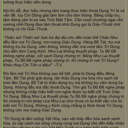
tường thực hiện viên dung.
Nói thì dễ, đọc hiểu nhưng tâm trạng thực hiện thoát Dụng Trí là cả
vấn đề, tùy Chí Dũng giải tâm làm cho tâm thông. Bằng chấp trụ,
tâm đứng yên bị sa vào Tịnh Biệt Tâm. Cần vượt chướng ngại cần
nương nhờ Dụng đưa tâm thoát khỏi Dụng gọi là Giải–Thoát chớ
không có chi Giải–Thoát.
“Thiện tai! Thiện tai! Sơn hà đại địa cho đến toàn thể Chân Như
đều lầm nơi Trí Dụng, mơ màng Giác Dụng. Hàng Bồ Tát, trụ mà
không trụ lìa Dụng, viên thông, không đắc mà vượt tầm Trí Dụng,
cho đến Kim Cang Kinh. Như Lai không thuyết pháp, Tu Bồ Đề
không nghe pháp, cốt sạch Dụng chứng tri. Bằng Như Lai thuyết
pháp, Tu Bồ Đề nghe pháp chứng tri, thì chứng tri nơi Trí Dụng?
Khéo thay Chí Tôn vi diệu!”
–T.V.
Khi lầm mê Trí Hóa không sao kể hết, phải bị Dụng điều động
Tâm. Bồ Tát phải giải dụng, tận thấu Dụng mà hóa cho sạch sẽ
trơn liền Dụng. Bồ Tát tỏ thấu dừng trụ mà không trụ viên dung lìa
Dụng. Không đắc mà đắc thoát Dụng. Tôn giả Tu Bồ Đề nghe pháp
nhưng không chấp hiểu biết nơi-nghe được tự-biết cốt Trực Giác
Trí Dụng. Bằng Như Lai thuyết pháp Tu Bồ Đề nghe pháp chứng tri
thì chứng tri nơi pháp của Như Lai chứ chưa có tự-biết vẫn còn bị-
biết nơi Trí Dụng. Không y Kinh cũng chẳng ly Kinh thoát Trí Dụng,
không còn mơ màng Giác Dụng.
“Trí Dụng là tấm tuồng Vật Hóa, vạn vật thảy đều hóa sanh sanh
hóa, từ cây cảnh núi sông chung cùng nơi Dụng cho đến kiếp nhân
loài chịu chung cuộc của Vật Hóa Sanh qua từng kiếp kiếp sanh