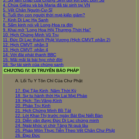
4. Chúa Giêsu và bà Maria đã tái sinh tại VN
5. Vết Chân Người-Cư-Sĩ
6. Tuổi thọ con người thời mạt-kiếp giảm?
7. Kinh Di Lạc Hạ Sanh
8. Sấm kinh nói về Long-Hoa ra đời
9. Khai mở “Long Hoa Hội Thượng-Thời Hai”
10. Hịch Chứng Minh Vũ Trụ
11. Đức Di Lạc thành Phật Vương (Hịch CMVT phần 2)
12. Hịch CMVT, phần 3
13. Hịch CMVT, phần 4
14. Với đài phát thanh BBC
15. Mãi mãi là bài học nhớ đời
16. Sự tái sinh của chúng sanh
CHƯƠNG IV: DI TRUYỀN BẢO PHÁP
A. Lối Tu Y Tôn Chỉ Của Chư Phật
17. Đại Tập Kinh, Năm Thời Kỳ
18. Sự tu hành thời Hạ Lai Mạt Pháp
19. Hịch: Tin-Vâng-Kính
20. Pháp Trụ Kinh
21. Hịch Chứng Minh Bồ Tát
22. Lời Khai-Thị trước ngày Bát Đại Niết Bàn
23. Diễn văn được Đức Di Lạc chứng minh
24. Ngài khóc vì chờ Tăng Ni quá lâu
25. Pháp Môn Thực Tiễn Theo Vết Chân Chư Phật
26. Đạo Đức