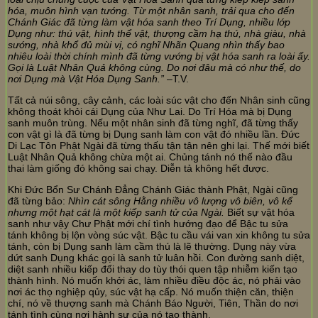
hóa, muôn hình vạn tướng. Từ một nhân sanh, trải qua cho đến
Chánh Giác đã từng làm vật hóa sanh theo Trí Dụng, nhiều lớp
Dụng như: thú vật, hình thể vật, thượng cầm hạ thú, nhà giàu, nhà
sướng, nhà khổ đủ mùi vị, có nghĩ Nhãn Quang nhìn thấy bao
nhiêu loài thời chính mình đã từng vướng bị vật hóa sanh ra loài ấy.
Gọi là Luật Nhân Quả không cùng. Do nơi đâu mà có như thế, do
nơi Dụng mà Vật Hóa Dụng Sanh.”
–T.V.
Tất cả núi sông, cây cảnh, các loài súc vật cho đến Nhân sinh cũng
không thoát khỏi cái Dụng của Như Lai. Do Trí Hóa mà bị Dụng
sanh muôn trùng. Nếu một nhân sinh đã từng nghĩ, đã từng thấy
con vật gì là đã từng bị Dụng sanh làm con vật đó nhiều lần. Đức
Di Lạc Tôn Phật Ngài đã từng thấu tận tận nên ghi lại. Thế mới biết
Luật Nhân Quả không chừa một ai. Chủng tánh nó thế nào đầu
thai làm giống đó không sai chạy. Diễn tả không hết được.
Khi Đức Bổn Sư Chánh Đẳng Chánh Giác thành Phật, Ngài cũng
đã từng bảo:
Nhìn cát sông Hằng nhiều vô lượng vô biên, vô kể
nhưng một hạt cát là một kiếp sanh tử của Ngài.
Biết sự vật hóa
sanh như vậy Chư Phật mới chí tình hướng đạo để Bậc tu sửa
tánh không bị lộn vòng súc vật. Bậc tu cầu vái van xin không tu sửa
tánh, còn bị Dụng sanh làm cầm thú là lẽ thường. Dụng này vừa
dứt sanh Dụng khác gọi là sanh tử luân hồi. Con đường sanh diệt,
diệt sanh nhiều kiếp đổi thay do tùy thói quen tập nhiễm kiến tạo
thành hình. Nó muốn khởi ác, làm nhiều điều độc ác, nó phải vào
nơi ác thọ nghiệp qủy, súc vật hạ cấp. Nó muốn thiện căn, thiện
chí, nó về thượng sanh mà Chánh Báo Người, Tiên, Thần do nơi
tánh tình cùng nơi hành sự của nó tạo thành.