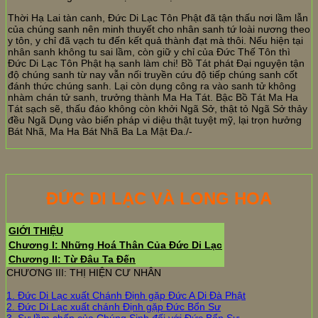
Thời Hạ Lai tàn canh, Đức Di Lạc Tôn Phật đã tận thấu nơi lầm lẫn
của chúng sanh nên minh thuyết cho nhân sanh tứ loài nương theo
y tôn, y chỉ đã vạch tu đến kết quả thành đạt mà thôi. Nếu hiện tại
nhân sanh không tu sai lầm, còn giữ y chỉ của Đức Thế Tôn thì
Đức Di Lạc Tôn Phật hạ sanh làm chi! Bồ Tát phát Đại nguyện tận
độ chúng sanh từ nay vẫn nối truyền cứu độ tiếp chúng sanh cốt
đánh thức chúng sanh. Lại còn dụng công ra vào sanh tử không
nhàm chán tử sanh, trưởng thành Ma Ha Tát. Bậc Bồ Tát Ma Ha
Tát sạch sẽ, thấu đáo không còn khởi Ngã Sở, thật tỏ Ngã Sở thảy
đều Ngã Dụng vào biển pháp vi diệu thật tuyệt mỹ, lại trọn hưởng
Bát Nhã, Ma Ha Bát Nhã Ba La Mật Đa./-
ĐỨC DI LẠC VÀ LONG HOA
GIỚI THIỆU
Chương I: Những Hoá Thân Của Đức Di Lạc
Chương II: Từ Đâu Ta Đến
CHƯƠNG III: THỊ HIỆN CƯ NHÂN
1. Đức Di Lạc xuất Chánh Định gặp Đức A Di Đà Phật
2. Đức Di Lạc xuất chánh Định gặp Đức Bổn Sư
3. Sự lầm chấp của Chúng Sinh đối với Đức Bổn Sư