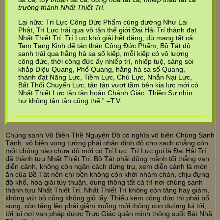
trưởng thành Nhất Thiết Trí.
Lại nữa: Trí Lực Công Đức Phẩm cúng dường Như Lai
Phật, Trí Lực trải qua vô tận thế giới Đại Hải Trí thành đạt
Nhất Thiết Trí. Trí Lực khó giải hết đặng, dù mang tất cả
Tam Tạng Kinh để tán thán Công Đức Phẩm, Bồ Tát độ
sanh trải qua hằng hà sa số kiếp, mỗi kiếp có vô lượng
công đức, thời công đức ấy nhiếp trí, nhiếp tuệ, sáng soi
khắp Diệu Quang, Phổ Quang, hằng hà sa số Quang,
thành đạt Năng Lực, Tiềm Lực, Chủ Lực, Nhẫn Nại Lực,
Bất Thối Chuyển Lực, tận tận vượt tầm bên kia lực mới có
Nhất Thiết Lực tận tận hoàn Chánh Giác. Thiền Sư nhìn
hư không tận tận cũng thế.” –T.V.
Chúng sanh Vô Biên Thề Nguyện Độ có nghĩa vô biên Chúng Sanh
Tánh, vô biên vọng tưởng phải nhận định độ cho sạch chẳng còn
một chủng nào chưa độ mới có Trí Lực. Trí Lực gọi là Đại Hải Trí
đã thành tựu Nhất Thiết Trí. Bồ Tát phải dũng mãnh tối thắng vạn
diễn cảnh, không còn ngăn cách dừng trụ, xem diễn cảnh là món
ăn của Bồ Tát nên chí bền không còn khởi nhàm chán, chịu đựng
độ khổ, hóa giải tùy thuận, dung thông tất cả trí nơi chúng sanh
thành tựu Nhất Thiết Trí. Nhất Thiết Trí không còn tăng hay giảm,
không vứt bỏ cũng không giữ lấy. Thiếu kém công đức thì phải bổ
sung, còn tăng lên phải giảm xuống mới thông con đường lui tới,
tới lui nơi vạn pháp được Trực Giác quân minh thông suốt Bát Nhã