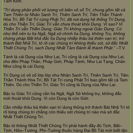
Tâm Kinh.
“Trí dụng phân phối vô lượng vô biên vô số Trí, chung gồm tất cả
Tam Thiên từ Nhân Sanh Trí, Thiên Sanh Trí, Tiên Thần Thánh
Hóa Trí, Bồ Tát Trí cùng Phật Trí, đã nơi dụng hệ thống Trí Dụng,
dù cho Thiền Trí, Giác Trí vẫn chưa thoát khỏi Dụng. Vì sao? Vì
Thiền Trí vẫn Thiền Dụng, Giác Trí không ngoài Giác Dụng. Có
như thế nên tu lìa Ngã, Ngã sở chính lìa Dụng, không Trụ, không
chứng pháp Bất khả đắc lìa Dụng nhiếp thâu bá thiên vạn trí, trở
thành Bát Nhã Trí, tỏ rõ các chủng trí không thiếu sót, sở đắc Nhất
Thiết Chủng Trí, sạch Dụng Nhất Tâm Đảnh lễ thành Phật.”
–T.V.
Tánh là cái Dụng của Như Lai, Trí cũng là cái Dụng của Như Lai,
cho đến Pháp Thân, Pháp Giới, Pháp Tánh, Như Lai Tạng, Chân
Như cũng là cái Dụng.
Trí Dụng có vô số lớp lớp như Nhân Sanh Trí, Thiên Sanh Trí, Tiên
Thần Thánh Hóa Trí, Bồ Tát Trí cùng Phật Trí bao gồm tất cả Tam
Thiên. Dù cho Thiền Trí, Giác Trí cũng là Dụng của Như Lai.
Bậc tu Giác Trí cũng cần lìa Ngã, Ngã Sở không trụ, không đắc
mới thoát khỏi Dụng. Vì còn Dụng là còn Giới.
Cần nhiếp thâu bá thiên vạn trí dung thông trở thành Bát Nhã Trí tỏ
rõ từng chủng trí chẳng còn thiếu sót chủng trí nào mà sở đắc
Nhất Thiết Chủng Trí.
Bậc tỏ thông Nhất Thiết Chủng Trí phải hành đầy đủ Tịnh, Bất–
Tịnh, Hữu–Tướng, Phi–Tướng thuộc hàng Đại Bồ Tát mới biết tận