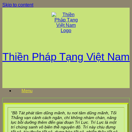
Skip to content
Thiền Pháp Tạng Việt Nam
Menu
“Bồ Tát phát tâm dũng mãnh, tu nơi tâm dũng mãnh, Tối
Thắng vạn cảnh cách ngăn, chí không nhàm chán, năng
lực bồi dưỡng thêm đến giai đoạn Trí Lực. Trí Lực là một
trí chúng sanh vô biên thề nguyện độ. Trí này chịu đựng
tất cả, tùy thuận tất cả, dung hòa tất cả, nhiếp thâu tất cả