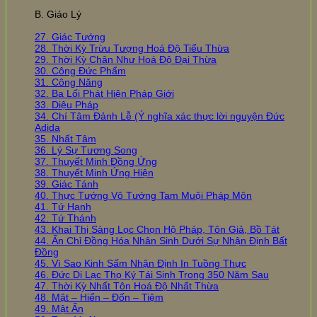
B. Giáo Lý
27. Giác Tướng
28. Thời Kỳ Trừu Tượng Hoá Độ Tiểu Thừa
29. Thời Kỳ Chân Như Hoá Độ Đại Thừa
30. Công Đức Phẩm
31. Công Năng
32. Ba Lối Phát Hiện Pháp Giới
33. Diệu Pháp
34. Chí Tâm Đảnh Lễ (Ý nghĩa xác thực lời nguyện Đức
Adida
35. Nhất Tâm
36. Lý Sự Tương Song
37. Thuyết Minh Đồng Ứng
38. Thuyết Minh Ứng Hiện
39. Giác Tánh
40. Thực Tướng Vô Tướng Tam Muội Pháp Môn
41. Tứ Hạnh
42. Tứ Thánh
43. Khai Thị Sàng Lọc Chọn Hộ Pháp, Tôn Giả, Bồ Tát
44. Ấn Chỉ Đồng Hóa Nhân Sinh Dưới Sự Nhận Định Bất
Đồng
45. Vì Sao Kinh Sấm Nhận Định In Tuồng Thực
46. Đức Di Lạc Thọ Ký Tái Sinh Trong 350 Năm Sau
47. Thời Kỳ Nhất Tôn Hoá Độ Nhất Thừa
48. Mật – Hiển – Đốn – Tiệm
49. Mật Ấn