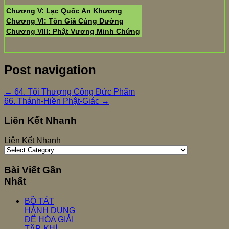
Chương V: Lạc Quốc An Khương
Chương VI: Tôn Giả Cúng Dường
Chương VIII: Phật Vương Minh Chứng
Post navigation
←
64. Tối Thượng Công Đức Phẩm
66. Thánh-Hiền Phật-Giác
→
Liên Kết Nhanh
Liên Kết Nhanh
Bài Viết Gần
Nhất
BỒ TÁT
HÀNH DỤNG
ĐỂ HÓA GIẢI
TẬP-KHÍ-