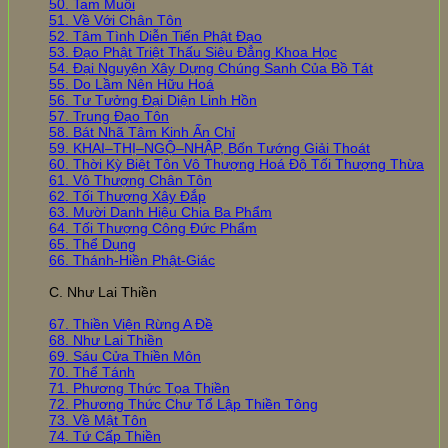
50. Tam Muội
51. Về Với Chân Tôn
52. Tâm Tình Diễn Tiến Phật Đạo
53. Đạo Phật Triệt Thấu Siêu Đẳng Khoa Học
54. Đại Nguyện Xây Dựng Chúng Sanh Của Bồ Tát
55. Do Lầm Nên Hữu Hoá
56. Tư Tưởng Đại Diện Linh Hồn
57. Trung Đạo Tôn
58. Bát Nhã Tâm Kinh Ấn Chỉ
59. KHAI–THỊ–NGỘ–NHẬP, Bốn Tướng Giải Thoát
60. Thời Kỳ Biệt Tôn Vô Thượng Hoá Độ Tối Thượng Thừa
61. Vô Thượng Chân Tôn
62. Tối Thượng Xây Đắp
63. Mười Danh Hiệu Chia Ba Phẩm
64. Tối Thượng Công Đức Phẩm
65. Thể Dụng
66. Thánh-Hiền Phật-Giác
C. Như Lai Thiền
67. Thiền Viện Rừng A Đề
68. Như Lai Thiền
69. Sáu Cửa Thiền Môn
70. Thể Tánh
71. Phương Thức Tọa Thiền
72. Phương Thức Chư Tổ Lập Thiền Tông
73. Về Mật Tôn
74. Tứ Cấp Thiền