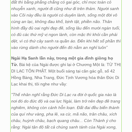
đất thì bằng phẳng chẳng có gai góc, chỉ mọc toàn cỏ
nhuyễn xanh, người đi cũng như đi trên thảm. Người sanh
vào Cõi này đều là người có duyên lành, sống một đời vô
cùng an lạc, không đau khổ, bịnh tật, phiền não. Thân
hình đầy đủ oai nghi đẹp đẽ, sống lâu đến mười ngàn tuổi,
có đủ các thứ mỹ vị ngon lành, còn mặc thì khỏi cần phải
dệt, vì có thứ cây sanh ra quần áo. Đến khi hết số phần thì
vào rừng dành cho người đến đó nằm an nghỉ luôn”
Ngài Hạ Sanh lần này, trong một gia đình giòng họ
Từ.
Bài kệ của Ngài được ghi lại ở Chương Một là: TỪ THỊ
DI LẠC TÔN PHẬT. Một buổi sáng tại căn gác gỗ, số 42
Hồng Bàng, Nha Trang, Đức Tịnh Vương hóa thân Đức Di
Lạc khai thị, tôi nghe như vầy:
"Thế nhân nghĩ rằng Đức Di Lạc ra đời ở quốc gia nào là
nơi đó do đức độ và oai lực Ngài, làm trở nên đẹp đẽ trang
nghiêm, không còn cảnh hỗn loạn. Đất đai đều biến thành
của quí như vàng, pha lê, xa cừ, mã não, trân châu, xích
châu, huỳnh châu, bạch quang châu... Còn Thánh ý cho
rằng: Ngài tận độ tất cả chúng sanh tánh của Ngài xong,