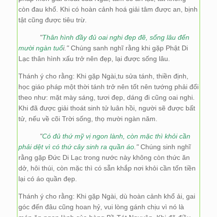
còn đau khổ. Khi có hoàn cảnh hoá giải tâm được an, bịnh
tật cũng được tiêu trừ.
"
Thân hình đầy đủ oai nghi đẹp đẽ, sống lâu đến
mười ngàn tuổ
i."
Chúng sanh nghĩ rằng khi gặp Phật Di
Lạc thân hình xấu trở nên đẹp, lại được sống lâu.
Thánh ý cho rằng: Khi gặp Ngài,tu sửa tánh, thiền định,
học giáo pháp một thời tánh trở nên tốt nên tướng phải đổi
theo như: mặt mày sáng, tươi đẹp, dáng đi cũng oai nghi.
Khi đã được giải thoát sinh tử luân hồi, người sẽ được bất
tử, nếu về cõi Trời sống, thọ mười ngàn năm.
"
Có đủ thứ mỹ vị ngon lành, còn mặc thì khỏi cần
phải dệt vì có thứ cây sinh ra quần áo
."
Chúng sinh nghĩ
rằng gặp Đức Di Lạc trong nước này không còn thức ăn
dở, hôi thúi, còn mặc thì có sẵn khắp nơi khỏi cần tốn tiền
lại có áo quần đẹp.
Thánh ý cho rằng: Khi gặp Ngài, dù hoàn cảnh khổ ải, gai
góc đến đâu cũng hoan hỷ, vui lòng gánh chịu vì nó là