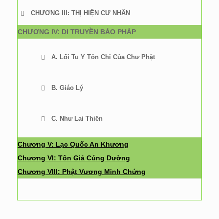
CHƯƠNG III: THỊ HIỆN CƯ NHÂN
CHƯƠNG IV: DI TRUYỀN BẢO PHÁP
A. Lối Tu Y Tôn Chỉ Của Chư Phật
B. Giáo Lý
C. Như Lai Thiền
Chương V: Lạc Quốc An Khương
Chương VI: Tôn Giả Cúng Dường
Chương VIII: Phật Vương Minh Chứng