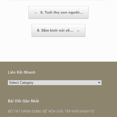
Post navigation
←
6. Tuổi thọ con người…
8. Sấm kinh nói về…
→
Liên Kết Nhanh
Liên
Kết
Nhanh
Bài Viết Gần Nhất
BỒ TÁT HÀNH DỤNG ĐỂ HÓA GIẢI TẬP-KHÍ-SANH-TỬ