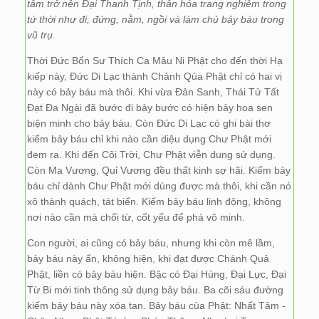
tâm trở nên Đại Thanh Tịnh, thân hóa trang nghiêm trong
tứ thời như đi, đứng, nằm, ngồi và làm chủ bảy báu trong
vũ trụ.
Thời Đức Bổn Sư Thích Ca Mâu Ni Phật cho đến thời Hạ
kiếp này, Đức Di Lạc thành Chánh Qủa Phật chỉ có hai vị
này có bảy báu mà thôi. Khi vừa Đản Sanh, Thái Tử Tất
Đạt Đa Ngài đã bước đi bảy bước có hiện bảy hoa sen
biện minh cho bảy báu. Còn Đức Di Lạc có ghi bài thơ
kiếm bảy báu chỉ khi nào cần diệu dụng Chư Phật mới
đem ra. Khi đến Cõi Trời, Chư Phật viễn dung sử dụng.
Còn Ma Vương, Quỉ Vương đều thất kinh sợ hãi. Kiếm bảy
báu chỉ dành Chư Phật mới dùng được mà thôi, khi cần nó
xô thành quách, tát biển. Kiếm bảy báu linh động, không
nơi nào cần mà chối từ, cốt yếu để phá vô minh.
Con người, ai cũng có bảy báu, nhưng khi còn mê lầm,
bảy báu này ẩn, không hiện, khi đạt được Chánh Quả
Phật, liền có bảy báu hiện. Bậc có Đại Hùng, Đại Lực, Đại
Từ Bi mới tinh thông sử dụng bảy báu. Ba cõi sáu đường
kiếm bảy báu này xóa tan. Bảy báu của Phật: Nhất Tâm -