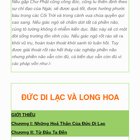
Nếu gặp Chư Phật cũng công đức, cũng tu thiền định theo
sự chỉ đạo của Ngài, sẽ được quả tốt, được hưởng phước
báu trong các Cõi Trời và trong cảnh vua chúa quyền quí
cao sang. Nếu giác ngộ sẽ chấm dứt tất cả phiền não,
cùng tỏ tường không ô nhiễm kiến dục. Bậc này sẽ có một
đời sống trường tồn vĩnh cửu. Nếu giác ngộ rốt ráo sẽ ra
khỏi vũ trụ, hoàn toàn thoát khỏi sanh tử luân hồi. Tuy
được giải thoát rốt ráo hết thảy các nghiệp phiền não
nhưng phiền não vẫn còn đủ, cả kiến dục vẫn còn đủ vì
các pháp vốn như
./-
ĐỨC DI LẠC VÀ LONG HOA
GIỚI THIỆU
Chương I: Những Hoá Thân Của Đức Di Lạc
Chương II: Từ Đâu Ta Đến