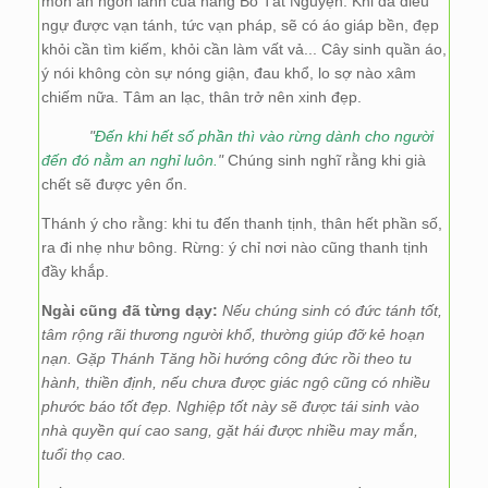
món ăn ngon lành của hàng Bồ Tát Nguyện. Khi đã điều
ngự được vạn tánh, tức vạn pháp, sẽ có áo giáp bền, đẹp
khỏi cần tìm kiếm, khỏi cần làm vất vả... Cây sinh quần áo,
ý nói không còn sự nóng giận, đau khổ, lo sợ nào xâm
chiếm nữa. Tâm an lạc, thân trở nên xinh đẹp.
"
Đến khi hết số phần thì vào rừng dành cho người
đến đó nằm an nghỉ luôn.
"
Chúng sinh nghĩ rằng khi già
chết sẽ được yên ổn.
Thánh ý cho rằng: khi tu đến thanh tịnh, thân hết phần số,
ra đi nhẹ như bông. Rừng: ý chỉ nơi nào cũng thanh tịnh
đầy khắp.
Ngài cũng đã từng dạy:
Nếu chúng sinh có đức tánh tốt,
tâm rộng rãi thương người khổ, thường giúp đỡ kẻ hoạn
nạn. Gặp Thánh Tăng hồi hướng công đức rồi theo tu
hành, thiền định, nếu chưa được giác ngộ cũng có nhiều
phước báo tốt đẹp. Nghiệp tốt này sẽ được tái sinh vào
nhà quyền quí cao sang, gặt hái được nhiều may mắn,
tuổi thọ cao.