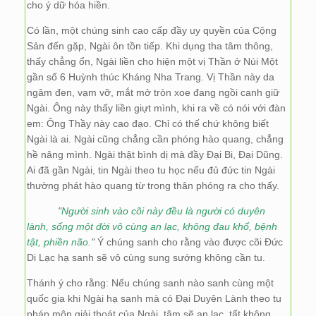
cho ý dữ hóa hiền.
Có lần, một chúng sinh cao cấp đầy uy quyền của Cộng
Sản đến gặp, Ngài ôn tồn tiếp. Khi dụng tha tâm thông,
thấy chẳng ổn, Ngài liền cho hiện một vị Thần ở Núi Một
gần số 6 Huỳnh thúc Kháng Nha Trang. Vị Thần này da
ngâm đen, vạm vỡ, mắt mở tròn xoe đang ngồi canh giữ
Ngài. Ông này thấy liền giựt mình, khi ra về có nói với đàn
em: Ông Thầy này cao đạo. Chỉ có thế chứ không biết
Ngài là ai. Ngài cũng chẳng cần phóng hào quang, chẳng
hề nâng mình. Ngài thật bình dị mà đầy Đại Bi, Đại Dũng.
Ai đã gần Ngài, tin Ngài theo tu học nếu đủ đức tin Ngài
thường phát hào quang từ trong thân phóng ra cho thấy.
"
Người sinh vào cõi này đều là người có duyên
lành, sống một đời vô cùng an lạc, không đau khổ, bệnh
tật, phiền não.
"
Ý chúng sanh cho rằng vào được cõi Đức
Di Lạc hạ sanh sẽ vô cùng sung sướng không cần tu.
Thánh ý cho rằng: Nếu chúng sanh nào sanh cùng một
quốc gia khi Ngài hạ sanh mà có Đại Duyên Lành theo tu
pháp môn giải thoát của Ngài, tâm sẽ an lạc, tất không