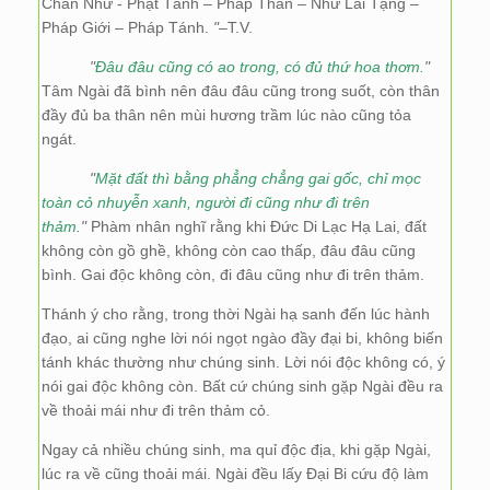
Chân Như - Phật Tánh – Pháp Thân – Như Lai Tạng –
Pháp Giới – Pháp Tánh.
"
–T.V.
"
Đâu đâu cũng có ao trong, có đủ thứ hoa thơm.
"
Tâm Ngài đã bình nên đâu đâu cũng trong suốt, còn thân
đầy đủ ba thân nên mùi hương trầm lúc nào cũng tỏa
ngát.
"
Mặt đất thì bằng phẳng chẳng gai gốc, chỉ mọc
toàn cỏ nhuyễn xanh, người đi cũng như đi trên
thảm
."
Phàm nhân nghĩ rằng khi Đức Di Lạc Hạ Lai, đất
không còn gồ ghề, không còn cao thấp, đâu đâu cũng
bình. Gai độc không còn, đi đâu cũng như đi trên thảm.
Thánh ý cho rằng, trong thời Ngài hạ sanh đến lúc hành
đạo, ai cũng nghe lời nói ngọt ngào đầy đại bi, không biến
tánh khác thường như chúng sinh. Lời nói độc không có, ý
nói gai độc không còn. Bất cứ chúng sinh gặp Ngài đều ra
về thoải mái như đi trên thảm cỏ.
Ngay cả nhiều chúng sinh, ma quỉ độc địa, khi gặp Ngài,
lúc ra về cũng thoải mái. Ngài đều lấy Đại Bi cứu độ làm