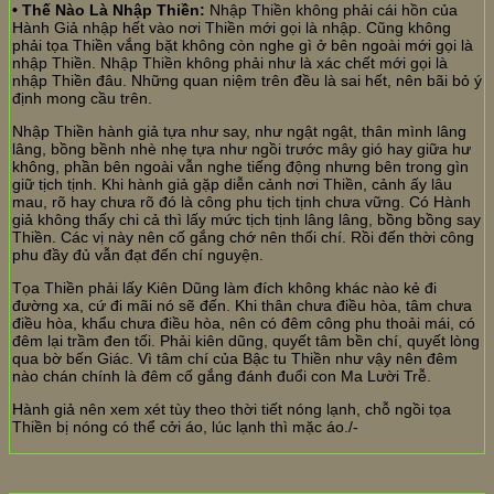
• Thế Nào Là Nhập Thiền:
Nhập Thiền không phải cái hồn của
Hành Giả nhập hết vào nơi Thiền mới gọi là nhập. Cũng không
phải tọa Thiền vắng bặt không còn nghe gì ở bên ngoài mới gọi là
nhập Thiền. Nhập Thiền không phải như là xác chết mới gọi là
nhập Thiền đâu. Những quan niệm trên đều là sai hết, nên bãi bỏ ý
định mong cầu trên.
Nhập Thiền hành giả tựa như say, như ngật ngật, thân mình lâng
lâng, bồng bềnh nhè nhẹ tựa như ngồi trước mây gió hay giữa hư
không, phần bên ngoài vẫn nghe tiếng động nhưng bên trong gìn
giữ tịch tịnh. Khi hành giả gặp diễn cảnh nơi Thiền, cảnh ấy lâu
mau, rõ hay chưa rõ đó là công phu tịch tịnh chưa vững. Có Hành
giả không thấy chi cả thì lấy mức tịch tịnh lâng lâng, bồng bồng say
Thiền. Các vị này nên cố gắng chớ nên thối chí. Rồi đến thời công
phu đầy đủ vẫn đạt đến chí nguyện.
Tọa Thiền phải lấy Kiên Dũng làm đích không khác nào kẻ đi
đường xa, cứ đi mãi nó sẽ đến. Khi thân chưa điều hòa, tâm chưa
điều hòa, khẩu chưa điều hòa, nên có đêm công phu thoải mái, có
đêm lại trầm đen tối. Phải kiên dũng, quyết tâm bền chí, quyết lòng
qua bờ bến Giác. Vì tâm chí của Bậc tu Thiền như vậy nên đêm
nào chán chính là đêm cố gắng đánh đuổi con Ma Lười Trễ.
Hành giả nên xem xét tùy theo thời tiết nóng lạnh, chỗ ngồi tọa
Thiền bị nóng có thể cởi áo, lúc lạnh thì mặc áo./-