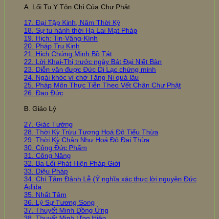
A. Lối Tu Y Tôn Chỉ Của Chư Phật
17. Đại Tập Kinh, Năm Thời Kỳ
18. Sự tu hành thời Hạ Lai Mạt Pháp
19. Hịch: Tin-Vâng-Kính
20. Pháp Trụ Kinh
21. Hịch Chứng Minh Bồ Tát
22. Lời Khai-Thị trước ngày Bát Đại Niết Bàn
23. Diễn văn được Đức Di Lạc chứng minh
24. Ngài khóc vì chờ Tăng Ni quá lâu
25. Pháp Môn Thực Tiễn Theo Vết Chân Chư Phật
26. Đạo Đức
B. Giáo Lý
27. Giác Tướng
28. Thời Kỳ Trừu Tượng Hoá Độ Tiểu Thừa
29. Thời Kỳ Chân Như Hoá Độ Đại Thừa
30. Công Đức Phẩm
31. Công Năng
32. Ba Lối Phát Hiện Pháp Giới
33. Diệu Pháp
34. Chí Tâm Đảnh Lễ (Ý nghĩa xác thực lời nguyện Đức
Adida
35. Nhất Tâm
36. Lý Sự Tương Song
37. Thuyết Minh Đồng Ứng
38. Thuyết Minh Ứng Hiện