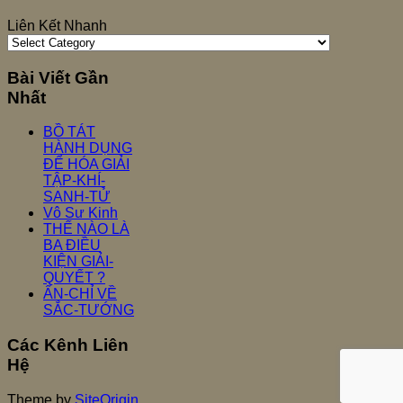
Liên Kết Nhanh
Bài Viết Gần
Nhất
BỒ TÁT
HÀNH DỤNG
ĐỂ HÓA GIẢI
TẬP-KHÍ-
SANH-TỬ
Vô Sư Kinh
THẾ NÀO LÀ
BA ĐIỀU
KIỆN GIẢI-
QUYẾT ?
ẤN-CHỈ VỀ
SẮC-TƯỚNG
Các Kênh Liên
Hệ
Theme by
SiteOrigin