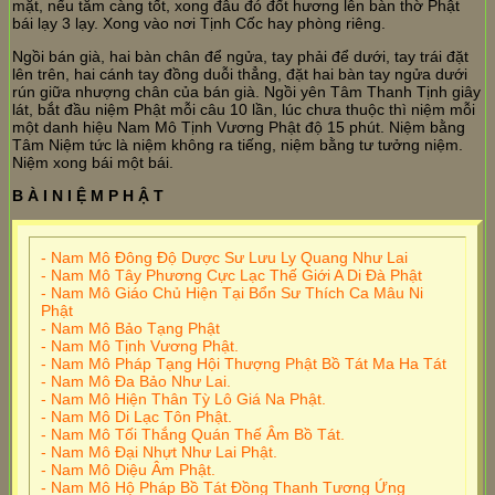
mặt, nếu tắm càng tốt, xong đâu đó đốt hương lên bàn thờ Phật
bái lạy 3 lạy. Xong vào nơi Tịnh Cốc hay phòng riêng.
Ngồi bán già, hai bàn chân để ngửa, tay phải để dưới, tay trái đặt
lên trên, hai cánh tay đồng duỗi thẳng, đặt hai bàn tay ngửa dưới
rún giữa nhượng chân của bán già. Ngồi yên Tâm Thanh Tịnh giây
lát, bắt đầu niệm Phật mỗi câu 10 lần, lúc chưa thuộc thì niệm mỗi
một danh hiệu Nam Mô Tịnh Vương Phật độ 15 phút. Niệm bằng
Tâm Niệm tức là niệm không ra tiếng, niệm bằng tư tưởng niệm.
Niệm xong bái một bái.
B À I N I Ệ M P H Ậ T
- Nam Mô Đông Độ Dược Sư Lưu Ly Quang Như Lai
- Nam Mô Tây Phương Cực Lạc Thế Giới A Di Đà Phật
- Nam Mô Giáo Chủ Hiện Tại Bổn Sư Thích Ca Mâu Ni
Phật
- Nam Mô Bảo Tạng Phật
- Nam Mô Tịnh Vương Phật.
- Nam Mô Pháp Tạng Hội Thượng Phật Bồ Tát Ma Ha Tát
- Nam Mô Đa Bảo Như Lai.
- Nam Mô Hiện Thân Tỳ Lô Giá Na Phật.
- Nam Mô Di Lạc Tôn Phật.
- Nam Mô Tối Thắng Quán Thế Âm Bồ Tát.
- Nam Mô Đại Nhựt Như Lai Phật.
- Nam Mô Diệu Âm Phật.
- Nam Mô Hộ Pháp Bồ Tát Đồng Thanh Tương Ứng