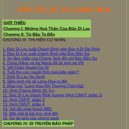
ĐỨC DI LẠC VÀ LONG HOA
GIỚI THIỆU
Chương I: Những Hoá Thân Của Đức Di Lạc
Chương II: Từ Đâu Ta Đến
CHƯƠNG III: THỊ HIỆN CƯ NHÂN
1. Đức Di Lạc xuất Chánh Định gặp Đức A Di Đà Phật
2. Đức Di Lạc xuất chánh Định gặp Đức Bổn Sư
3. Sự lầm chấp của Chúng Sinh đối với Đức Bổn Sư
4. Chúa Giêsu và bà Maria đã tái sinh tại VN
5. Vết Chân Người-Cư-Sĩ
6. Tuổi thọ con người thời mạt-kiếp giảm?
7. Kinh Di Lạc Hạ Sanh
8. Sấm kinh nói về Long-Hoa ra đời
9. Khai mở “Long Hoa Hội Thượng-Thời Hai”
10. Hịch Chứng Minh Vũ Trụ
11. Đức Di Lạc thành Phật Vương (Hịch CMVT phần 2)
12. Hịch CMVT, phần 3
13. Hịch CMVT, phần 4
14. Với đài phát thanh BBC
15. Mãi mãi là bài học nhớ đời
16. Sự tái sinh của chúng sanh
CHƯƠNG IV: DI TRUYỀN BẢO PHÁP