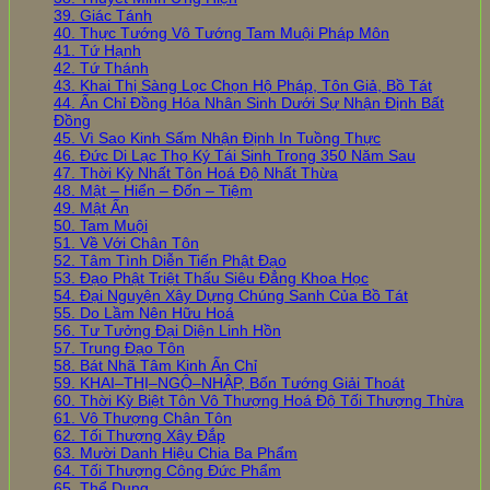
39. Giác Tánh
40. Thực Tướng Vô Tướng Tam Muội Pháp Môn
41. Tứ Hạnh
42. Tứ Thánh
43. Khai Thị Sàng Lọc Chọn Hộ Pháp, Tôn Giả, Bồ Tát
44. Ấn Chỉ Đồng Hóa Nhân Sinh Dưới Sự Nhận Định Bất
Đồng
45. Vì Sao Kinh Sấm Nhận Định In Tuồng Thực
46. Đức Di Lạc Thọ Ký Tái Sinh Trong 350 Năm Sau
47. Thời Kỳ Nhất Tôn Hoá Độ Nhất Thừa
48. Mật – Hiển – Đốn – Tiệm
49. Mật Ấn
50. Tam Muội
51. Về Với Chân Tôn
52. Tâm Tình Diễn Tiến Phật Đạo
53. Đạo Phật Triệt Thấu Siêu Đẳng Khoa Học
54. Đại Nguyện Xây Dựng Chúng Sanh Của Bồ Tát
55. Do Lầm Nên Hữu Hoá
56. Tư Tưởng Đại Diện Linh Hồn
57. Trung Đạo Tôn
58. Bát Nhã Tâm Kinh Ấn Chỉ
59. KHAI–THỊ–NGỘ–NHẬP, Bốn Tướng Giải Thoát
60. Thời Kỳ Biệt Tôn Vô Thượng Hoá Độ Tối Thượng Thừa
61. Vô Thượng Chân Tôn
62. Tối Thượng Xây Đắp
63. Mười Danh Hiệu Chia Ba Phẩm
64. Tối Thượng Công Đức Phẩm
65. Thể Dụng