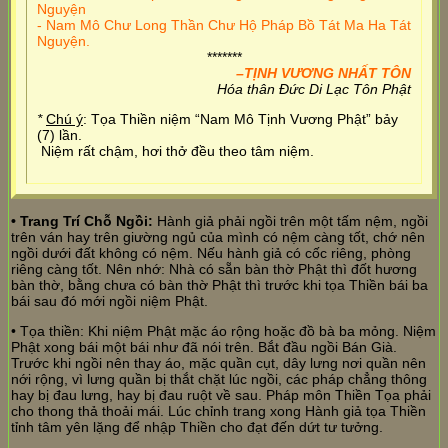
Nguyện
- Nam Mô Chư Long Thần Chư Hộ Pháp Bồ Tát Ma Ha Tát
Nguyện.
*******
–TỊNH VƯƠNG NHẤT TÔN
Hóa thân Đức Di Lạc Tôn Phật
*
Chú ý
:
Tọa Thiền niệm “Nam Mô Tịnh Vương Phật” bảy
(7) lần.
Niệm rất chậm, hơi thở đều theo tâm niệm.
• Trang Trí Chỗ Ngồi:
Hành giả phải ngồi trên một tấm nệm, ngồi
trên ván hay trên giường ngủ của mình có nệm càng tốt, chớ nên
ngồi dưới đất không có nệm. Nếu hành giả có cốc riêng, phòng
riêng càng tốt. Nên nhớ: Nhà có sẵn bàn thờ Phật thì đốt hương
bàn thờ, bằng chưa có bàn thờ Phật thì trước khi tọa Thiền bái ba
bái sau đó mới ngồi niệm Phật.
• Tọa thiền: Khi niệm Phật mặc áo rộng hoặc đồ bà ba mỏng. Niệm
Phật xong bái một bái như đã nói trên. Bắt đầu ngồi Bán Già.
Trước khi ngồi nên thay áo, mặc quần cụt, dây lưng nơi quần nên
nới rộng, vì lưng quần bị thắt chặt lúc ngồi, các pháp chẳng thông
hay bị đau lưng, hay bị đau ruột về sau. Pháp môn Thiền Tọa phải
cho thong thả thoải mái. Lúc chỉnh trang xong Hành giả tọa Thiền
tỉnh tâm yên lặng để nhập Thiền cho đạt đến dứt tư tưởng.