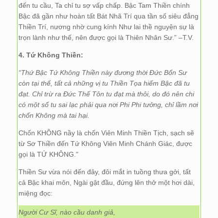
đến tu cầu, Ta chỉ tu sợ vấp chấp. Bậc Tam Thiền chính
Bậc đã gần như hoàn tất Bát Nhã Trí qua tần số siêu đẳng
Thiền Trí, nương nhờ cung kính Như lai thề nguyện sự là
trọn lành như thế, nên được gọi là Thiên Nhân Sư.” –T.V.
4. Tứ Không Thiền:
“Thứ Bậc Tứ Không Thiền này đương thời Đức Bổn Sư
còn tại thế, tất cả những vị tu Thiền Tọa hiếm Bậc đã tu
đạt. Chỉ trừ ra Đức Thế Tôn tu đạt mà thôi, do đó nên chi
có một số tu sai lạc phải qua nơi Phi Phi tưởng, chỉ lầm nơi
chốn Không mà tai hại.
Chốn KHÔNG nầy là chốn Viên Minh Thiền Tịch, sạch sẽ
từ Sơ Thiền đến Tứ Không Viên Minh Chánh Giác, được
gọi là TỨ KHÔNG."
Thiền Sư vừa nói đến đây, đôi mắt in tuồng thưa gởi, tất
cả Bậc khai môn, Ngài gật đầu, đứng lên thở một hơi dài,
miệng đọc:
Người Cư Sĩ, nào cầu danh giả,