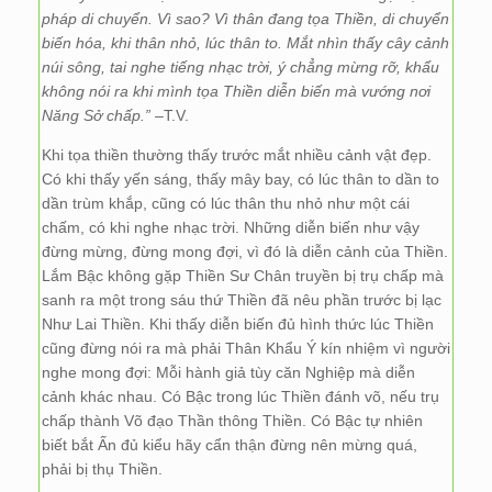
pháp di chuyển. Vì sao? Vì thân đang tọa Thiền, di chuyển
biến hóa, khi thân nhỏ, lúc thân to. Mắt nhìn thấy cây cảnh
núi sông, tai nghe tiếng nhạc trời, ý chẳng mừng rỡ, khẩu
không nói ra khi mình tọa Thiền diễn biến mà vướng nơi
Năng Sở chấp.”
–T.V.
Khi tọa thiền thường thấy trước mắt nhiều cảnh vật đẹp.
Có khi thấy yến sáng, thấy mây bay, có lúc thân to dần to
dần trùm khắp, cũng có lúc thân thu nhỏ như một cái
chấm, có khi nghe nhạc trời. Những diễn biến như vậy
đừng mừng, đừng mong đợi, vì đó là diễn cảnh của Thiền.
Lắm Bậc không gặp Thiền Sư Chân truyền bị trụ chấp mà
sanh ra một trong sáu thứ Thiền đã nêu phần trước bị lạc
Như Lai Thiền. Khi thấy diễn biến đủ hình thức lúc Thiền
cũng đừng nói ra mà phải Thân Khẩu Ý kín nhiệm vì người
nghe mong đợi: Mỗi hành giả tùy căn Nghiệp mà diễn
cảnh khác nhau. Có Bậc trong lúc Thiền đánh võ, nếu trụ
chấp thành Võ đạo Thần thông Thiền. Có Bậc tự nhiên
biết bắt Ấn đủ kiểu hãy cẩn thận đừng nên mừng quá,
phải bị thụ Thiền.