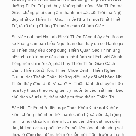
dưỡng Thiền Trí phát huy. Không hẳn dùng Sắc Thiền mà
Giác, chẳng phải dụng âm thanh nơi các cõi Trời mà Ngộ,
duy nhất có Thiền Trí, Giác Trí về Như Trí nơi Nhất Thiết
Trí, tỏ rõ từng Chủng Trí hoàn chân Chánh Giác.
Sự việc nơi thời Hạ Lai đối với Thiền Tông thảy đều là con
số không căn bản Liễu Ngộ, toàn diện hay đa số Hành giả
tu Thiền thảy đều công dụng Thiền Quán Sắc Thinh ứng
hiện cho đó là mục tiêu chính trở thành sai lệch với Chính
Tông nên chi mới có, phát huy Thiền Thần Giao Cách
Cảm. Thiền Xuất Hồn, Thiền Chữa Bệnh, Thiền Nghiên
Cứu tu đạt Thánh Thần. Những điều này đối với hàng Nhị
Thiền thảy đều tỏ rõ. Vì sao? Vì Thiền tánh di chuyển hữu
hóa tùy thuận theo vọng tâm, ý muốn tu cầu, rất hiếm Bậc
chủ đích về trí tuệ, thâm nhập trưởng thành Thiền Trí.
Bậc Nhị Thiền nhờ điều ngự Thân Khẩu ý, từ nơi ý thức
kiểm chứng nhỏ nhen trở thành chốn hỷ xả viên đạt rộng
rãi. Từ nơi khẩu kín nhiệm lúc nào cần diễn đạt mới diễn
đạt, khi nào chưa phải lúc diễn nói liền lặng thinh sáng soi
thực tế đúng lúc, đúng hồi mới diễn nói. Tâm trưởng thành