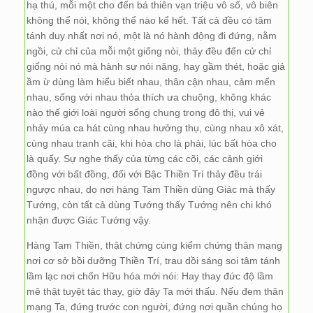
hạ thú, mỗi một cho đến bá thiên vạn triệu vô số, vô biên
không thể nói, không thể nào kể hết. Tất cả đều có tâm
tánh duy nhất nơi nó, một là nó hành động đi đứng, nằm
ngồi, cử chỉ của mỗi một giống nòi, thảy đều đến cử chỉ
giống nòi nó mà hành sự nói năng, hay gầm thét, hoặc giả
ầm ừ dùng làm hiểu biết nhau, thân cận nhau, cảm mến
nhau, sống với nhau thỏa thích ưa chuộng, không khác
nào thế giới loài người sống chung trong đô thị, vui vẻ
nhảy múa ca hát cùng nhau hưởng thụ, cùng nhau xô xát,
cùng nhau tranh cãi, khi hòa cho là phải, lúc bất hòa cho
là quấy. Sự nghe thấy của từng các cõi, các cảnh giới
đồng với bất đồng, đối với Bậc Thiền Trí thảy đều trái
ngược nhau, do nơi hàng Tam Thiền dùng Giác mà thấy
Tướng, còn tất cả dùng Tướng thấy Tướng nên chi khó
nhận được Giác Tướng vậy.
Hàng Tam Thiền, thật chứng cùng kiểm chứng thân mạng
nơi cơ sở bồi dưỡng Thiền Trí, trau dồi sáng soi tâm tánh
lầm lạc nơi chốn Hữu hóa mới nói: Hay thay đức độ lầm
mê thật tuyệt tác thay, giờ đây Ta mới thấu. Nếu đem thân
mạng Ta, đứng trước con người, đứng nơi quần chúng họ