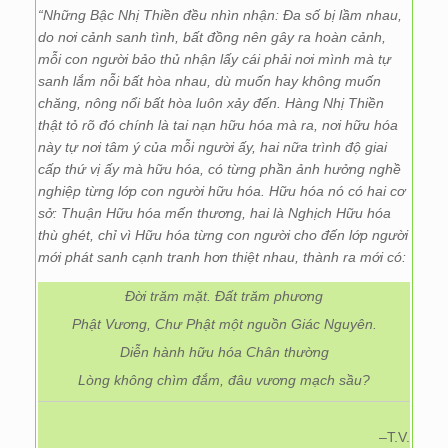
“Những Bậc Nhị Thiền đều nhìn nhận: Đa số bị lầm nhau,
do nơi cảnh sanh tình, bất đồng nên gây ra hoàn cảnh,
mỗi con người bảo thủ nhận lấy cái phải nơi mình mà tự
sanh lắm nỗi bất hòa nhau, dù muốn hay không muốn
chăng, nông nổi bất hòa luôn xảy đến. Hàng Nhị Thiền
thật tỏ rõ đó chính là tai nạn hữu hóa mà ra, nơi hữu hóa
này tự nơi tâm ý của mỗi người ấy, hai nữa trình độ giai
cấp thứ vị ấy mà hữu hóa, có từng phần ảnh hưởng nghề
nghiệp từng lớp con người hữu hóa. Hữu hóa nó có hai cơ
sở: Thuận Hữu hóa mến thương, hai là Nghịch Hữu hóa
thù ghét, chỉ vì Hữu hóa từng con người cho đến lớp người
mới phát sanh cạnh tranh hơn thiệt nhau, thành ra mới có:
Đời trăm mặt. Đất trăm phương
Phật Vương, Chư Phật một nguồn Giác Nguyên.
Diễn hành hữu hóa Chân thường
Lòng không chìm đắm, đâu vương mạch sầu?
–T.V.