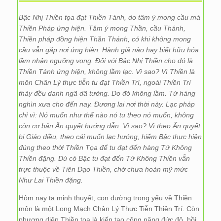
Bậc Nhị Thiền tọa đạt Thiền Tánh, do tâm ý mong cầu mà
Thiền Pháp ứng hiện. Tâm ý mong Thần, cầu Thánh,
Thiền pháp đồng hiện Thần Thánh, có khi không mong
cầu vẫn gặp nơi ứng hiện. Hành giả nào hay biết hữu hóa
lầm nhận ngưỡng vọng. Đối với Bậc Nhị Thiền cho đó là
Thiền Tánh ứng hiện, không lầm lạc. Vì sao? Vì Thiền là
môn Chân Lý thực tiễn tu đạt Thiền Trí, ngoài Thiền Trí
thảy đều danh ngã dã tưởng. Do đó không lầm. Từ hàng
nghìn xưa cho đến nay. Đương lai nơi thời này. Lạc pháp
chỉ vì: Nó muốn như thế nào nó tu theo nó muốn, không
còn cơ bản Ấn quyết hướng dẫn. Vì sao? Vì theo Ấn quyết
bị Giáo điều, theo cái muốn lạc hướng, hiếm Bậc thực hiện
đúng theo thời Thiền Tọa để tu đạt đến hàng Tứ Không
Thiền đặng. Dù có Bậc tu đạt đến Tứ Không Thiền vẫn
trực thuộc về Tiên Đạo Thiền, chớ chưa hoàn mỹ mức
Như Lai Thiền đặng.
Hôm nay ta minh thuyết, con đường trọng yếu về Thiền
môn là một Long Mạch Chân Lý Thực Tiễn Thiền Trí. Còn
phương diện Thiền tọa là kiến tạo công năng đức độ, bồi