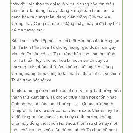
thảy đều tán thán ta gọi ta là vị tu. Nhưng nào tận thấu
tâm tánh Ta, đang lúc ấy, đang khi ấy toàn thân tâm Ta
đang hóa ra hung thần, đang diễn tuồng Qủy tặc Ma
vương, hay Càng cát nào ai đặng thấy, mấy ai đã hay biết
để mà tường tận?
Bậc Tam Thiền tiếp nói: Ta nói thật Hữu hóa đã tường tận.
Khi Ta làm Phật hóa Ta không mừng, giai đoạn làm Qủy
Ma hóa Ta nào có sợ, Ta thường hóa hay hóa tâm tánh
nơi Ta thuần túy, cho nơi hóa là một món ăn đầy đủ
phương thức, thành thử tâm không quái ngại, ý chẳng
vương mang, thức đặng tự tại mà tận thấu tất cả, vì chính
Ta đã từng hóa tất cả.
Ta chưa bao giờ ưa thích xuất định. Nhưng Ta thường hóa
thành thử xuất định. Ta không thừa nhận nơi chốn Nhập
định nhưng Ta sáng soi Thường Tịch Quang trở thành
Nhập Định. Ta chưa hề có nơi chốn nào là Chánh hay Tà,
vì đã từng ra vào các cõi, nơi này có thì nơi nọ không,
chốn này đồng thời chốn kia thiếu, thành ra chỗ này một
môn chỗ kia một khóa. Do đó mà tất cả Ta chưa hề nghĩ