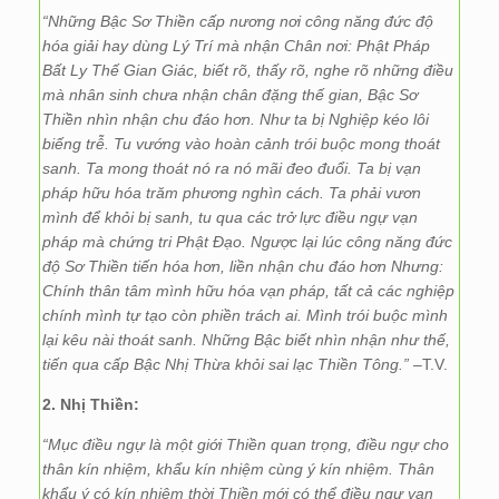
“Những Bậc Sơ Thiền cấp nương nơi công năng đức độ
hóa giải hay dùng Lý Trí mà nhận Chân nơi: Phật Pháp
Bất Ly Thế Gian Giác, biết rõ, thấy rõ, nghe rõ những điều
mà nhân sinh chưa nhận chân đặng thế gian, Bậc Sơ
Thiền nhìn nhận chu đáo hơn. Như ta bị Nghiệp kéo lôi
biếng trễ. Tu vướng vào hoàn cảnh trói buộc mong thoát
sanh. Ta mong thoát nó ra nó mãi đeo đuổi. Ta bị vạn
pháp hữu hóa trăm phương nghìn cách. Ta phải vươn
mình để khỏi bị sanh, tu qua các trở lực điều ngự vạn
pháp mà chứng tri Phật Đạo. Ngược lại lúc công năng đức
độ Sơ Thiền tiến hóa hơn, liền nhận chu đáo hơn Nhưng:
Chính thân tâm mình hữu hóa vạn pháp, tất cả các nghiệp
chính mình tự tạo còn phiền trách ai. Mình trói buộc mình
lại kêu nài thoát sanh. Những Bậc biết nhìn nhận như thế,
tiến qua cấp Bậc Nhị Thừa khỏi sai lạc Thiền Tông.”
–T.V.
2. Nhị Thiền:
“Mục điều ngự là một giới Thiền quan trọng, điều ngự cho
thân kín nhiệm, khẩu kín nhiệm cùng ý kín nhiệm. Thân
khẩu ý có kín nhiệm thời Thiền mới có thể điều ngự vạn