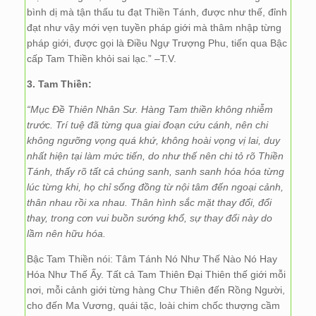
bình dị mà tận thấu tu đạt Thiền Tánh, được như thế, đỉnh
đạt như vậy mới vẹn tuyền pháp giới mà thâm nhập từng
pháp giới, được gọi là Điều Ngự Trượng Phu, tiến qua Bậc
cấp Tam Thiền khỏi sai lạc.” –T.V.
3. Tam Thiền:
“Mục Đề Thiên Nhân Sư. Hàng Tam thiền không nhiễm
trước. Trí tuệ đã từng qua giai đoạn cứu cánh, nên chi
không ngưỡng vọng quá khứ, không hoài vọng vị lai, duy
nhất hiện tại làm mức tiến, do như thế nên chi tỏ rõ Thiền
Tánh, thấy rõ tất cả chúng sanh, sanh sanh hóa hóa từng
lúc từng khi, họ chỉ sống đồng từ nội tâm đến ngoại cảnh,
thân nhau rồi xa nhau. Thân hình sắc mặt thay đổi, đổi
thay, trong cơn vui buồn sướng khổ, sự thay đổi này do
lầm nên hữu hóa.
Bậc Tam Thiền nói: Tâm Tánh Nó Như Thế Nào Nó Hay
Hóa Như Thế Ấy. Tất cả Tam Thiên Đại Thiên thế giới mỗi
nơi, mỗi cảnh giới từng hàng Chư Thiên đến Rồng Người,
cho đến Ma Vương, quái tặc, loài chim chốc thượng cầm