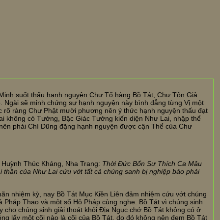
 Minh suốt thấu hạnh nguyện Chư Tổ hàng Bồ Tát, Chư Tôn Giả
. Ngài sẽ minh chứng sự hạnh nguyện này bình đẳng từng Vị một
c rõ ràng Chư Phật mười phương nên ý thức hạnh nguyện thấu đạt
i không có Tướng, Bậc Giác Tướng kiến diện Như Lai, nhập thể
c nên phải Chí Dũng đặng hạnh nguyện được cận Thể của Chư
g Huỳnh Thúc Kháng, Nha Trang:
Thời Đức Bổn Sư Thích Ca Mâu
 thần của Như Lai cứu vớt tất cả chúng sanh bị nghiệp báo phải
mãn nhiệm kỳ, nay Bồ Tát Mục Kiền Liên đảm nhiệm cứu vớt chúng
iả Pháp Thao và một số Hộ Pháp cùng nghe. Bồ Tát vì chúng sinh
y cho chúng sinh giải thoát khỏi Địa Ngục chớ Bồ Tát không có ở
ng lấy một cõi nào là cõi của Bồ Tát, do đó không nên đem Bồ Tát