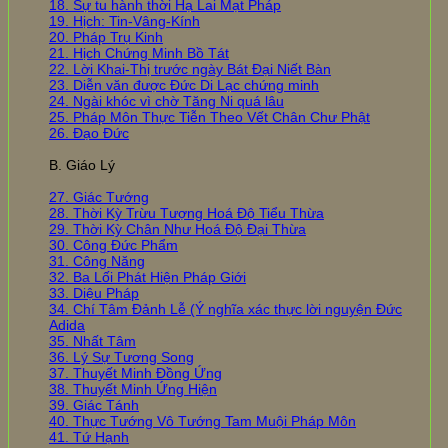
18. Sự tu hành thời Hạ Lai Mạt Pháp
19. Hịch: Tin-Vâng-Kính
20. Pháp Trụ Kinh
21. Hịch Chứng Minh Bồ Tát
22. Lời Khai-Thị trước ngày Bát Đại Niết Bàn
23. Diễn văn được Đức Di Lạc chứng minh
24. Ngài khóc vì chờ Tăng Ni quá lâu
25. Pháp Môn Thực Tiễn Theo Vết Chân Chư Phật
26. Đạo Đức
B. Giáo Lý
27. Giác Tướng
28. Thời Kỳ Trừu Tượng Hoá Độ Tiểu Thừa
29. Thời Kỳ Chân Như Hoá Độ Đại Thừa
30. Công Đức Phẩm
31. Công Năng
32. Ba Lối Phát Hiện Pháp Giới
33. Diệu Pháp
34. Chí Tâm Đảnh Lễ (Ý nghĩa xác thực lời nguyện Đức
Adida
35. Nhất Tâm
36. Lý Sự Tương Song
37. Thuyết Minh Đồng Ứng
38. Thuyết Minh Ứng Hiện
39. Giác Tánh
40. Thực Tướng Vô Tướng Tam Muội Pháp Môn
41. Tứ Hạnh