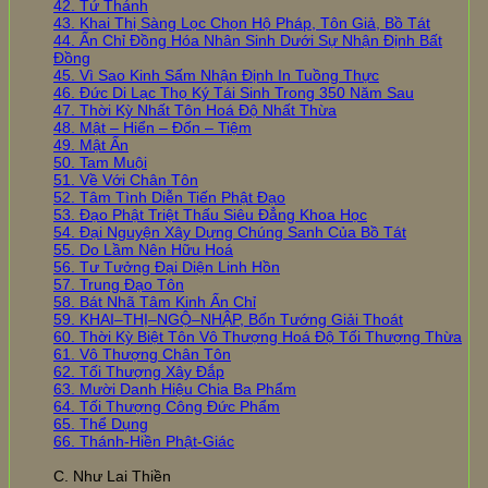
42. Tứ Thánh
43. Khai Thị Sàng Lọc Chọn Hộ Pháp, Tôn Giả, Bồ Tát
44. Ấn Chỉ Đồng Hóa Nhân Sinh Dưới Sự Nhận Định Bất
Đồng
45. Vì Sao Kinh Sấm Nhận Định In Tuồng Thực
46. Đức Di Lạc Thọ Ký Tái Sinh Trong 350 Năm Sau
47. Thời Kỳ Nhất Tôn Hoá Độ Nhất Thừa
48. Mật – Hiển – Đốn – Tiệm
49. Mật Ấn
50. Tam Muội
51. Về Với Chân Tôn
52. Tâm Tình Diễn Tiến Phật Đạo
53. Đạo Phật Triệt Thấu Siêu Đẳng Khoa Học
54. Đại Nguyện Xây Dựng Chúng Sanh Của Bồ Tát
55. Do Lầm Nên Hữu Hoá
56. Tư Tưởng Đại Diện Linh Hồn
57. Trung Đạo Tôn
58. Bát Nhã Tâm Kinh Ấn Chỉ
59. KHAI–THỊ–NGỘ–NHẬP, Bốn Tướng Giải Thoát
60. Thời Kỳ Biệt Tôn Vô Thượng Hoá Độ Tối Thượng Thừa
61. Vô Thượng Chân Tôn
62. Tối Thượng Xây Đắp
63. Mười Danh Hiệu Chia Ba Phẩm
64. Tối Thượng Công Đức Phẩm
65. Thể Dụng
66. Thánh-Hiền Phật-Giác
C. Như Lai Thiền