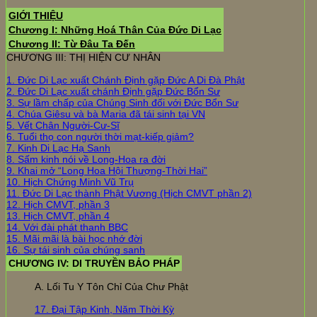
GIỚI THIỆU
Chương I: Những Hoá Thân Của Đức Di Lạc
Chương II: Từ Đâu Ta Đến
CHƯƠNG III: THỊ HIỆN CƯ NHÂN
1. Đức Di Lạc xuất Chánh Định gặp Đức A Di Đà Phật
2. Đức Di Lạc xuất chánh Định gặp Đức Bổn Sư
3. Sự lầm chấp của Chúng Sinh đối với Đức Bổn Sư
4. Chúa Giêsu và bà Maria đã tái sinh tại VN
5. Vết Chân Người-Cư-Sĩ
6. Tuổi thọ con người thời mạt-kiếp giảm?
7. Kinh Di Lạc Hạ Sanh
8. Sấm kinh nói về Long-Hoa ra đời
9. Khai mở “Long Hoa Hội Thượng-Thời Hai”
10. Hịch Chứng Minh Vũ Trụ
11. Đức Di Lạc thành Phật Vương (Hịch CMVT phần 2)
12. Hịch CMVT, phần 3
13. Hịch CMVT, phần 4
14. Với đài phát thanh BBC
15. Mãi mãi là bài học nhớ đời
16. Sự tái sinh của chúng sanh
CHƯƠNG IV: DI TRUYỀN BẢO PHÁP
A. Lối Tu Y Tôn Chỉ Của Chư Phật
17. Đại Tập Kinh, Năm Thời Kỳ