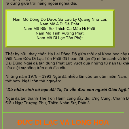
ra đứng giữa trời nắng ngoài nghĩa địa.
Nam Mô Đông Độ Dược Sư Lưu Ly Quang Như Lai.
Nam Mô A Di Đà Phật.
Nam Mô Bổn Sư Thích Ca Mâu Ni Phật.
Nam Mô Tịnh Vương Phật.
Nam Mô Di Lạc Tôn Phật.
Thật hy hữu thay chốn Hạ Lai Đồng Độ giữa thời đại Khoa học nà
Việt Nam Đức Di Lạc Tôn Phật đã hoàn tất tận độ nhân sanh và tứ l
Đại Dũng Ngài đã tận dụng Phật Lực vượt qua những tử nạn tai khi
tiêu diệt sự sống trên quả địa cầu.
Những năm 1975 – 1993 Ngài đã nhiều lần cứu an dân miền Nam. N
thở hơn. Ngài còn thệ nguyện:
“Dù nhân sinh có bạc đãi Ta, Ta vẫn đưa con người Giác Ngộ.
Ngài đã tận thành Thế Tôn Hạnh cùng đầy đủ: Ứng Cúng, Chánh Biế
Điều Ngự Trượng Phu, Thiên Nhân Sư, Phật./-
ĐỨC DI LẠC VÀ LONG HOA