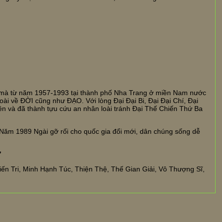
y mà từ năm 1957-1993 tại thành phố Nha Trang ở miền Nam nước
oài về ĐỜI cũng như ĐẠO. Với lòng Đại Đại Bi, Đại Đại Chí, Đại
ên và đã thành tựu cứu an nhân loài tránh Đại Thế Chiến Thứ Ba
ăm 1989 Ngài gỡ rối cho quốc gia đổi mới, dân chúng sống dễ
”
n Tri, Minh Hạnh Túc, Thiện Thệ, Thế Gian Giải, Vô Thượng Sĩ,