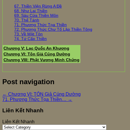
67. Thiền Viện Rừng A Đề
68. Như Lai Thiền
69. Sáu Cửa Thiền Môn
70. Thể Tánh
71. Phương Thức Tọa Thiền
72. Phương Thức Chư Tổ Lập Thiền Tông
73. Về Mật Tôn
74. Tứ Cấp Thiền
Chương V: Lạc Quốc An Khương
Chương VI: Tôn Giả Cúng Dường
Chương VIII: Phật Vương Minh Chứng
Post navigation
←
Chương VI: TÔN Giả Cúng Dường
71. Phương Thức Tọa Thiền…
→
Liên Kết Nhanh
Liên Kết Nhanh