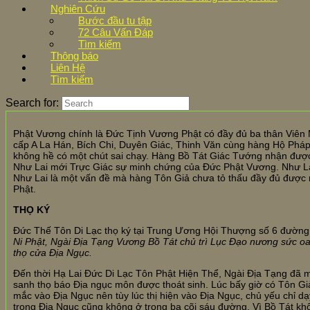
Nghiên Cứu
Bước đầu tu tập
72 Câu Vấn Đáp
Tìm kiếm
Thông báo
Liên Hệ
Tìm kiếm
Search for:
Phật Vương chính là Đức Tịnh Vương Phật có đầy đủ ba thân Viên
cấp A La Hán, Bích Chi, Duyên Giác, Thinh Văn cùng hàng Hộ Pháp
không hề có một chút sai chạy. Hàng Bồ Tát Giác Tướng nhận đượ
Như Lai mới Trực Giác sự minh chứng của Đức Phật Vương. Như La
Như Lai là một vấn đề mà hàng Tôn Giả chưa tỏ thấu đầy đủ đượ
Phật.
THỌ KÝ
Đức Thế Tôn Di Lạc thọ ký tại Trung Ương Hội Thượng số 6 đườn
Ni Phật, Ngài Địa Tạng Vương Bồ Tát chủ trì Lục Đạo nương sức oai
thọ cửa Địa Ngục.
Đến thời Hạ Lai Đức Di Lạc Tôn Phật Hiện Thể, Ngài Địa Tạng đã 
sanh thọ báo Địa ngục môn được thoát sinh. Lúc bấy giờ có Tôn G
mắc vào Địa Ngục nên tùy lúc thị hiện vào Địa Ngục, chủ yếu chỉ dạ
trong Địa Ngục cũng không ở trong ba cõi sáu đường. Vì Bồ Tát khô