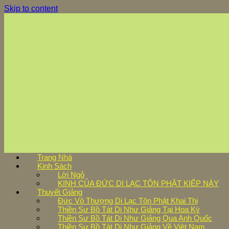
Skip to content
Trang Nhà
Kinh Sách
Lời Ngỏ
KINH CỦA ĐỨC DI LẠC TÔN PHẬT KIẾP NÀY
Thuyết Giảng
Đức Vô Thượng Di Lạc Tôn Phật Khai Thị
Thiền Sư Bồ Tát Di Như Giảng Tại Hoa Kỳ
Thiền Sư Bồ Tát Di Như Giảng Qua Anh Quốc
Thiền Sư Bồ Tát Di Như Giảng Về Việt Nam