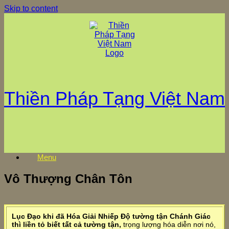
Skip to content
Thiền Pháp Tạng Việt Nam
Menu
Vô Thượng Chân Tôn
Lục Đạo khi đã Hóa Giải Nhiếp Độ tường tận Chánh Giác
thì liền tỏ biết tất cả tường tận,
trọng lượng hóa diễn nơi nó,