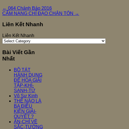
←
064 Chánh Báo 2016
CẨM NANG CHỈ ĐẠO CHÂN TÔN
→
Liên Kết Nhanh
Liên Kết Nhanh
Bài Viết Gần
Nhất
BỒ TÁT
HÀNH DỤNG
ĐỂ HÓA GIẢI
TẬP-KHÍ-
SANH-TỬ
Vô Sư Kinh
THẾ NÀO LÀ
BA ĐIỀU
KIỆN GIẢI-
QUYẾT ?
ẤN-CHỈ VỀ
SẮC-TƯỚNG