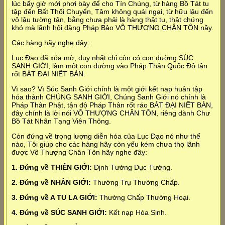
lúc bấy giờ mới phơi bày để cho Tín Chúng, từ hàng Bồ Tát tu
tập đến Bất Thối Chuyển, Tâm không quái ngại, từ hữu lậu đến
vô lậu tường tận, bằng chưa phải là hàng thật tu, thật chứng
khó mà lãnh hội đặng Pháp Bảo VÔ THƯỢNG CHÂN TÔN nầy.
Các hàng hãy nghe đây:
Lục Đạo đã xóa mờ, duy nhất chỉ còn có con đường SÚC
SANH GIỚI, làm một con đường vào Pháp Thân Quốc Độ tận
rốt BÁT ĐẠI NIẾT BÀN.
Vì sao? Vì Súc Sanh Giới chính là một giới kết nạp huân tập
hóa thành CHÚNG SANH GIỚI, Chúng Sanh Giới nó chính là
Pháp Thân Phật, tận độ Pháp Thân rốt ráo BÁT ĐẠI NIẾT BÀN,
đây chính là lời nói VÔ THƯỢNG CHÂN TÔN, riêng dành Chư
Bồ Tát Nhãn Tạng Viên Thông.
Còn đứng về trọng lượng diễn hóa của Lục Đạo nó như thế
nào, Tôi giúp cho các hàng hãy còn yếu kém chưa thọ lãnh
được Vô Thượng Chân Tôn hãy nghe đây:
1. Đứng về THIÊN GIỚI:
Định Tưởng Dục Tưởng.
2. Đứng về NHÂN GIỚI:
Thường Trụ Thường Chấp.
3. Đứng về A TU LA GIỚI:
Thường Chấp Thường Hoại.
4. Đứng về SÚC SANH GIỚI:
Kết nạp Hóa Sinh.