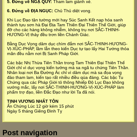
5. Đứng về NGẠ QỦY:
Tham lam giành xé.
6. Đứng về ĐỊA NGỤC:
Chủ Thủ diệt vong.
Khi Lục Đạo tận tường mới hay Súc Sanh Kết nạp hóa sanh
thành tựu sơn hà Đại Địa Tam Thiên Đại Thiên Thế Giới, giúp
đỡ cho các hàng không nhiễm, không trụ nơi SẮC-THINH-
HƯƠNG-VỊ thảy đều trơn liền Chánh Giác.
Bằng Dục Vọng dâm dục chìm đắm nơi SẮC-THINH-HƯƠNG-
VỊ-XÚC-PHÁP, lầm lẫn theo kiến Dục tự tạo lấy Hai Tướng thỏa
mãn đều nằm nơi Bị Sanh Pháp Giới.
Các bậc Nhị Thừa Tiên Thần trong Tam Thiên Đại Thiên Thế
Giới chỉ vì dục vọng kiến tưởng mà sa ngã tu chứng Tiên Thần.
Nhân loại nơi Ba Đường Ác chỉ vì dâm dục mà sa đọa vọng
đảo tham lam, kiến tạo rất nhiều điều qúa đáng. Các bậc Tu
Chứng qua các Pháp Giới tỏ thông Nhiếp Độ Lục Đạo không
vướng mắc, lấy nơi SẮC-THINH-HƯƠNG-VỊ-XÚC-PHÁP làm
phẩm trợ đạo, liền Đắc Đạo như lời Ta đã nói.
TỊNH VƯƠNG NHẤT TÔN
Ấn Chứng Lúc 12 giờ kém 15 phút
Ngày 5 tháng Giêng Đinh Tỵ
Post navigation