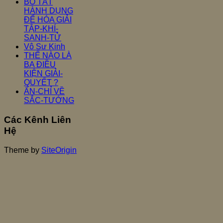
BỒ TÁT
HÀNH DỤNG
ĐỂ HÓA GIẢI
TẬP-KHÍ-
SANH-TỬ
Vô Sư Kinh
THẾ NÀO LÀ
BA ĐIỀU
KIỆN GIẢI-
QUYẾT ?
ẤN-CHỈ VỀ
SẮC-TƯỚNG
Các Kênh Liên
Hệ
Theme by
SiteOrigin