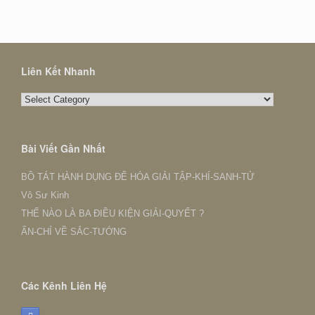
Liên Kết Nhanh
Liên
Kết
Nhanh
Bài Viết Gần Nhất
BỒ TÁT HÀNH DỤNG ĐỂ HÓA GIẢI TẬP-KHÍ-SANH-TỬ
Vô Sư Kinh
THẾ NÀO LÀ BA ĐIỀU KIỆN GIẢI-QUYẾT ?
ẤN-CHỈ VỀ SẮC-TƯỚNG
Các Kênh Liên Hệ