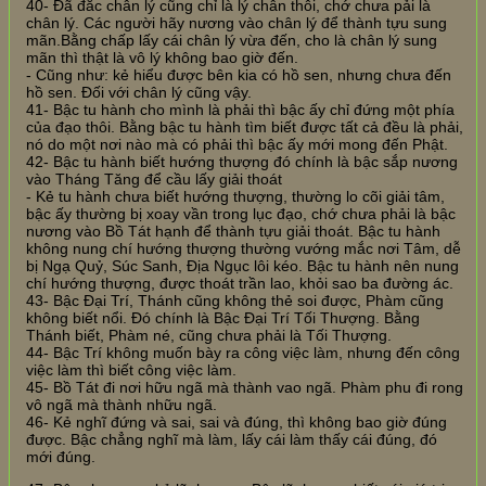
40- Đã đắc chân lý cũng chỉ là lý chân thôi, chớ chưa pải là
chân lý. Các người hãy nương vào chân lý để thành tựu sung
mãn.Bằng chấp lấy cái chân lý vừa đến, cho là chân lý sung
mãn thì thật là vô lý không bao giờ đến.
- Cũng như: kẻ hiểu được bên kia có hồ sen, nhưng chưa đến
hồ sen. Đối với chân lý cũng vậy.
41- Bậc tu hành cho mình là phải thì bậc ấy chỉ đứng một phía
của đạo thôi. Bằng bậc tu hành tìm biết được tất cả đều là phải,
nó do một nơi nào mà có phải thì bậc ấy mới mong đến Phật.
42- Bậc tu hành biết hướng thượng đó chính là bậc sắp nương
vào Tháng Tăng để cầu lấy giải thoát
- Kẻ tu hành chưa biết hướng thượng, thường lo cõi giải tâm,
bậc ấy thường bị xoay vần trong lục đạo, chớ chưa phải là bậc
nương vào Bồ Tát hạnh để thành tựu giải thoát. Bậc tu hành
không nung chí hướng thượng thường vướng mắc nơi Tâm, dễ
bị Ngạ Quỷ, Súc Sanh, Địa Ngục lôi kéo. Bậc tu hành nên nung
chí hướng thượng, được thoát trần lao, khỏi sao ba đường ác.
43- Bậc Đại Trí, Thánh cũng không thẻ soi được, Phàm cũng
không biết nổi. Đó chính là Bậc Đại Trí Tối Thượng. Bằng
Thánh biết, Phàm né, cũng chưa phải là Tối Thượng.
44- Bậc Trí không muốn bày ra công việc làm, nhưng đến công
việc làm thì biết công việc làm.
45- Bồ Tát đi nơi hữu ngã mà thành vao ngã. Phàm phu đi rong
vô ngã mà thành nhữu ngã.
46- Kẻ nghĩ đứng và sai, sai và đúng, thì không bao giờ đúng
được. Bậc chẳng nghĩ mà làm, lấy cái làm thấy cái đúng, đó
mới đúng.