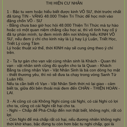
THỊ HIỆN CƯ NHÂN
1 - Bậc tu xem hoặc hiểu biết được kinh VÔ SƯ, thời trước nhất
đã từng TIN - VÂNG 48.000 Thiện Tri Thức để học mới vào
đặng chốn VÔ - SƯ
- Bằng chưa bao giờ học hỏi 48.000 Thiện Tri Thức mà tự hào
hoặc có một quan niệm chẳng cầu học ai, thì vô tình hay cố ý
đã tự phản mình, tự đem mình đến nơi không hiểu KINH VÔ
SƯ, nếu đem ý chí cho kinh này là Lý hay Lý Luận, Triết Học,
Triết Lý cùng Tâm
Lý hoặc thuật xử thế, thời KINH này sẽ cung ứng theo ý chí
trên.
2 - Ta tự gán cho vạn vật cùng nhân sinh là Khách - Quan thì
vạn - vật nhân sinh cũng đủ quyền cho ta là Quan - Khách
Bằng ta công nhận Vạn - Vật Nhân Sinh là bà con dòng họ mật
- thiết thương yêu, thì nó sẽ đưa ta chạy trong vòng Sanh Tử
Luân Hồi.
Nếu ta cần biết rõ Vạn - Vật Nhân Sinh thời nó lại giao - cảm
biết ta, giữa đôi bên thoải mái đem đến CHÂN - THIỆN HOÀN -
LAI.
3 - Ai cũng có cái Không Nghi cùng cái Nghi, có cái Nghi có lợi
cho ta, cũng có cái Nghi rất hại cho ta.
- Nghi – Chấp để Phá-Chấp đến nơi thật biết, không nghi, rất có
lợi.
- Còn Nghi để mà chấp rất có hại, nếu đương nhiên không nghi
thời khờ khạo, bậc đừng tu còn hơn bậc tu nghi chấp, gọi là