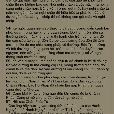
53- Kẻ gút mắc hay nghi chấp cần bậc giải đáp để khỏi nghi
chấp thì nó không bao giờ khỏi nghi chấp và gút mắc, mà nói lại
càng nghi chấp hơn. Bằng kẻ trí ở nơi gút mắc hay nghi chấp tự
nằm nơi gút mắc và nghi chấp để hiểu biết tự phá. Khi đã biết
được gút mắc và nghi chấp thì nó không còn gút mắc và nghi
chấp.
54- Kẻ ngộc quan niệm sự thường và bất thường, diễn cảnh lớn
nhỏ, quan trọng hay không quan trọng. Do ý chí trên nên sự
thường trước mắt không chịu thi hành cho tròn bổn phận, để
tìm cao siêu ảo vọng, đến lúc sự bất thường đưa đến tối tăm
mờ mịt. Do đó mà chịu hứng pháp vô thường. Bậc Trí thường
và bất thường không quan hệ, chỉ mục đích tròn duyên, tròn
nguyện, nên đứng vào thường chân mà được tự tại vô ngại,
thông suốt mười phương.
55- Kẻ vào đường tu mà chẳng chịu tu đó chính là kẻ di đòi nợ.
Kẻ vào đường tu mà chẳng chịu tu, mộng tưởng điên đảo, đó
chính là kẻ ma dân. Kẻ vào đương tu mà chẳng chịu tu, ganh tỵ
đòi hỏi, đó là kẻ chưởng quỷ.
- Kẻ vào đường tu chịu phá chấp, chịu tròn duyên, tròn nguyện,
lấy mục đích Chân Thiện Mỹ Hoàn Lai, đó là Bậc xây dựng
Chánh Pháp, bậc Hộ Pháp đã nhiều lần gặp Phật, thề nguyên
cúng dường Như Lai.
56- Càng Mạt Pháp chừng nào đến tận cùng, đó là Chánh
Pháp. Càng si mê chịu tu đến tận cùng, nó sẽ tỉnh.
57- Hỡi cac Chân Phật Tử:
- Các ông hãy nương vào công đức đểthành tựu các Hạnh
Nguyện, có Hạnh Nguyện mới có lợi Tự Nguyện, cũng như:
- Có làm mới có lợi, đã không lợi thì đâu có vững bền Chánh