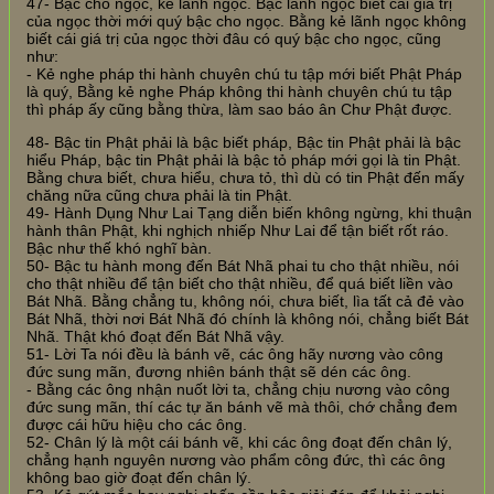
47- Bậc cho ngọc, kẻ lãnh ngọc. Bậc lãnh ngọc biết cái giá trị
của ngọc thời mới quý bậc cho ngọc. Bằng kẻ lãnh ngọc không
biết cái giá trị của ngọc thời đâu có quý bậc cho ngọc, cũng
như:
- Kẻ nghe pháp thi hành chuyên chú tu tập mới biết Phật Pháp
là quý, Bằng kẻ nghe Pháp không thi hành chuyên chú tu tập
thì pháp ấy cũng bằng thừa, làm sao báo ân Chư Phật được.
48- Bậc tin Phật phải là bậc biết pháp, Bậc tin Phật phải là bậc
hiểu Pháp, bậc tin Phật phải là bậc tỏ pháp mới gọi là tin Phật.
Bằng chưa biết, chưa hiểu, chưa tỏ, thì dù có tin Phật đến mấy
chăng nữa cũng chưa phải là tin Phật.
49- Hành Dụng Như Lai Tạng diễn biến không ngừng, khi thuận
hành thân Phật, khi nghịch nhiếp Như Lai để tận biết rốt ráo.
Bậc như thế khó nghĩ bàn.
50- Bậc tu hành mong đến Bát Nhã phai tu cho thật nhiều, nói
cho thật nhiều để tận biết cho thật nhiều, để quá biết liền vào
Bát Nhã. Bằng chẳng tu, không nói, chưa biết, lìa tất cả đẻ vào
Bát Nhã, thời nơi Bát Nhã đó chính là không nói, chẳng biết Bát
Nhã. Thật khó đoạt đến Bát Nhã vậy.
51- Lời Ta nói đều là bánh vẽ, các ông hãy nương vào công
đức sung mãn, đương nhiên bánh thật sẽ dén các ông.
- Bằng các ông nhận nuốt lời ta, chẳng chịu nương vào công
đức sung mãn, thí các tự ăn bánh vẽ mà thôi, chớ chẳng đem
được cái hữu hiệu cho các ông.
52- Chân lý là một cái bánh vẽ, khi các ông đoạt đến chân lý,
chẳng hạnh nguyên nương vào phẩm công đức, thì các ông
không bao giờ đoạt đến chân lý.