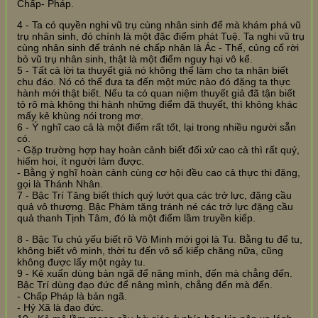
Chấp- Pháp.
4 - Ta có quyền nghi vũ trụ cùng nhân sinh để mà khám phá vũ
trụ nhân sinh, đó chính là một đặc điểm phát Tuệ. Ta nghi vũ trụ
cùng nhân sinh để tránh né chấp nhận là Ác - Thế, củng cố rời
bỏ vũ trụ nhân sinh, thật là một điểm nguy hại vô kể.
5 - Tất cả lời ta thuyết giả nó không thể làm cho ta nhận biết
chu đáo. Nó có thể đưa ta đến một mức nào đó đặng ta thực
hành mới thật biết. Nếu ta có quan niệm thuyết giả đã tận biết
tỏ rõ mà không thi hành những điểm đã thuyết, thì không khác
mấy kẻ khùng nói trong mơ.
6 - Ý nghĩ cao cả là một điểm rất tốt, lại trong nhiều người sẵn
có.
- Gặp trường hợp hay hoàn cảnh biết đối xử cao cả thì rất quý,
hiếm hoi, ít người làm được.
- Bằng ý nghĩ hoàn cảnh cùng cơ hội đều cao cả thực thi đặng,
gọi là Thánh Nhân.
7 - Bậc Trí Tăng biết thích quý lướt qua các trở lực, đặng cầu
quả vô thượng. Bậc Phàm tăng tránh né các trở lực đặng cầu
quả thanh Tịnh Tâm, đó là một điểm lầm truyền kiếp.
8 - Bậc Tu chủ yếu biết rõ Vô Minh mới gọi là Tu. Bằng tu để tu,
không biết vô minh, thời tu đến vô số kiếp chăng nữa, cũng
không được lấy một ngày tu.
9 - Kẻ xuẩn dùng bản ngã để nâng mình, đến mà chẳng đến.
Bậc Trí dùng đạo đức để nâng mình, chẳng đến mà đến.
- Chấp Pháp là bản ngã.
- Hỷ Xã là đạo đức.