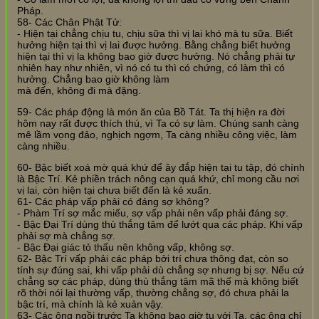
Pháp.
58- Các Chân Phật Tử:
- Hiện tại chẳng chịu tu, chịu sữa thì vị lai khó mà tu sữa. Biết
hưởng hiện tại thì vị lai được hưởng. Bằng chẳng biết hưởng
hiện tại thì vị la không bao giờ được hưởng. Nó chẳng phải tự
nhiên hay như nhiên, vì nó có tu thì có chứng, có làm thì có
hưởng. Chẳng bao giờ không làm
mà đến, không đi mà đặng.
59- Các pháp động là món ăn của Bồ Tát. Ta thị hiện ra đời
hôm nay rất được thích thú, vì Ta có sự làm. Chúng sanh càng
mê lầm vọng đảo, nghịch ngợm, Ta càng nhiều công việc, làm
càng nhiều.
60- Bậc biết xoá mờ quá khứ để ây đắp hiện tại tu tập, đó chính
là Bậc Trí. Kẻ phiền trách nông cạn quá khứ, chỉ mong cầu nơi
vị lai, còn hiện tại chưa biết đến là kẻ xuẩn.
61- Các pháp vấp phải có đáng sợ không?
- Phàm Trí sợ mắc miếu, sợ vấp phải nên vấp phải đáng sợ.
- Bậc Đại Trí dùng thù thắng tâm để lướt qua các pháp. Khi vấp
phải sợ mà chẳng sợ.
- Bậc Đại giác tỏ thấu nên không vấp, không sợ.
62- Bậc Trí vấp phải các pháp bởi trí chưa thông đạt, còn so
tính sự đúng sai, khi vấp phải dù chẳng sợ nhưng bị sợ. Nếu cứ
chẳng sợ các pháp, dùng thù thắng tâm mã thế mà không biết
rõ thời nói lại thường vấp, thường chẳng sợ, đó chưa phải la
bậc trí, mà chính là kẻ xuản vậy.
63- Các ông ngồi trước Ta không bao giờ tu với Ta, các ông chỉ