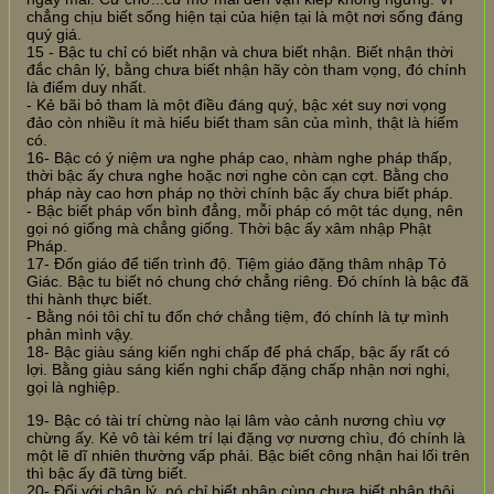
chẳng chịu biết sống hiện tại của hiện tại là một nơi sống đáng
quý giá.
15 - Bậc tu chỉ có biết nhận và chưa biết nhận. Biết nhận thời
đắc chân lý, bằng chưa biết nhận hãy còn tham vọng, đó chính
là điểm duy nhất.
- Kẻ bãi bỏ tham là một điều đáng quý, bậc xét suy nơi vọng
đảo còn nhiều ít mà hiểu biết tham sân của mình, thật là hiếm
có.
16- Bậc có ý niệm ưa nghe pháp cao, nhàm nghe pháp thấp,
thời bậc ấy chưa nghe hoặc nơi nghe còn cạn cợt. Bằng cho
pháp này cao hơn pháp nọ thời chính bậc ấy chưa biết pháp.
- Bậc biết pháp vốn bình đẳng, mỗi pháp có một tác dụng, nên
gọi nó giống mà chẳng giống. Thời bậc ấy xâm nhập Phật
Pháp.
17- Đốn giáo để tiến trình độ. Tiệm giáo đặng thâm nhập Tỏ
Giác. Bậc tu biết nó chung chớ chẳng riêng. Đó chính là bậc đã
thi hành thực biết.
- Bằng nói tôi chỉ tu đốn chớ chẳng tiệm, đó chính là tự mình
phản mình vậy.
18- Bậc giàu sáng kiến nghi chấp để phá chấp, bậc ấy rất có
lợi. Bằng giàu sáng kiến nghi chấp đặng chấp nhận nơi nghi,
gọi là nghiệp.
19- Bậc có tài trí chừng nào lại lâm vào cảnh nương chìu vợ
chừng ấy. Kẻ vô tài kém trí lại đặng vợ nương chìu, đó chính là
một lẽ dĩ nhiên thường vấp phải. Bậc biết công nhận hai lối trên
thì bậc ấy đã từng biết.
20- Đối với chân lý, nó chỉ biết nhận cùng chưa biết nhận thôi.