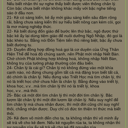
Nếu biết nhận thì sự nghe thấy biết được viên thông chân lý.
Còn bậc chưa biết nhận không khác mấy với bậc nghe tiếng
sáo ở đầu non.
21- Kẻ có sáng kiến, kẻ ấy mới giàu sáng kiến sâu đậm rộng
rãi, bằng chưa sáng kiến thì sự hiểu biết nông cạn kém cỏi, gọi
là mơ màng nghiệp thức.
22- Kẻ biết dùng đốn giáo để bước lên thứ bậc, ngộ được thứ
bậc kẻ ấy lại dùng tiệm giáo để nuôi dưỡng Ngộ Nhập, đó gọi là
bậc khéo tu. Bằng nói Đốn Tiệm tiến thủ riêng biệt, bậc ấy chưa
biết đường tu.
23- Duyên đồng hợp đồng hoá gọi là cơ duyên của Ứng Thân
Hiện Thể để hoá độ chúng sanh, nên Phật mới nhập Niết Bàn.
Chớ chính Phật không hợp không hoá, không nhập Niết Bàn,
không trụ của tướng pháp thường còn đâu biến.
24- Chân lý là cái gì? Chân lý nó không đứng vào một khía
cạnh nào, nó đứng chung gồm tất cả mà đặng trọn biết tất cả,
dó chính là chân lý. Nếu đứng vào Triết Học mà tìm chân lý, thì
nó là triết học chớ chưa hẳn là chân lý. Bằng đứng vào triết lý,
khoa học,.v.v...mà tìm chân lý thì nó là triết lý, khoa
học,.v.v...mà thôi.
25- Bậc cả một đời tìm chân lý thì một đời tìm chân lý. Bậc
lượm lặt chân lý thì một đời lượm lặt chân lý. Nếu suy nghĩ để
tìm chân lý mà chưa nhận được, thì một đời cũng chỉ suy nghĩ
thôi, chẳng nhận được. Duy chỉ có đức tin thiện tri thức mà biết
thôi.
26- Kẻ đem vô minh đến cho ta, ta không nhận thì vô minh ấy
sẽ trả về cho kẻ đem. Nếu kẻ nguyền rủa ta, ta không nhận thì
sự nguyền rủa ấy sẽ trả về cho kẻ đã nguyền rủa.