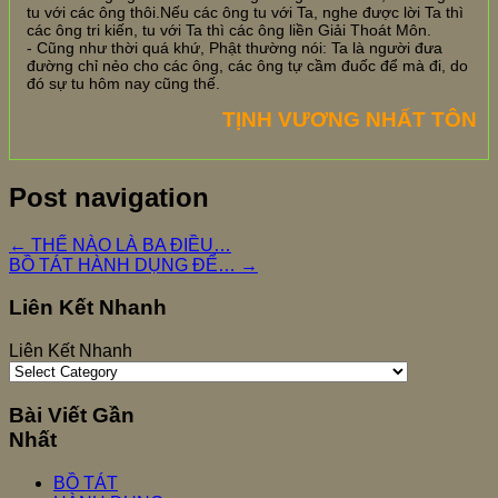
tu với các ông thôi.Nếu các ông tu với Ta, nghe được lời Ta thì
các ông tri kiến, tu với Ta thì các ông liền Giải Thoát Môn.
- Cũng như thời quá khứ, Phật thường nói: Ta là người đưa
đường chỉ nẻo cho các ông, các ông tự cầm đuốc để mà đi, do
đó sự tu hôm nay cũng thế.
TỊNH VƯƠNG NHẤT TÔN
Post navigation
←
THẾ NÀO LÀ BA ĐIỀU…
BỒ TÁT HÀNH DỤNG ĐỂ…
→
Liên Kết Nhanh
Liên Kết Nhanh
Bài Viết Gần
Nhất
BỒ TÁT