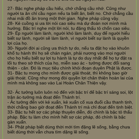
27- Bậc nghe pháp cầu hiểu, chớ chẳng cầu nhớ. Cũng như
người ta ăn chỉ cầu ngon nếu ta biết ăn, biết no. Chớ chẳng cầu
nhai mãi đồ ăn trong một thời gian. Nghe pháp cũng vậy.
28- Kẻ cuồng si ưa lời nói cao siêu mà dự đoán nơi mình mà
hưởng. Bậc trí nghe một lời nói, tu đặng thấu tỏ chốn cao siêu.
29- Ép người làm lành, người khó làm lành, duy để người hiểu
biết sự lành, người sẽ làm lành, vì người biết sự lành là quyền
lợi của họ.
30- Người đời ai cũng ưa thích tự do, nếu ta đặt họ vào khuôn
khổ tu hành thì họ sẽ chán ngán, phải nương vào mọi người
cho họ hiểu biết sự lợi tu hành là tự do duy nhất để họ tự đặt ra
lối tu theo sở thích của họ, miễn sao ác - tưởng được đổi sang
thiện - căn. Đó là mục tiêu chính khỏi đoạn duyên Phật là được.
31- Bậc tu mong cho mình được giải thoát, thì không bao giờ
giải thoát. Cũng như mong đòi quyền lợi chân thiện hoàn lai của
mình mà không sao vào Lai Hoàn Chân Thiện vậy.
32- Ác tưởng luôn luôn nó đến với bậc trí để bậc trí sáng soi, lột
trận ác-tưởng mà đoạt đến Thánh trí.
- Ác tưởng đến với kẻ xuẩn, kẻ xuẩn cố xua đuổi cầu thanh tịnh,
thời chẳng bao giờ đoạt đến Thánh trí mà chỉ đoạt đến tịnh biệt.
33- Bậc tu hết sợ các pháp thuyên diễn, đó chính là bậc tỏ thấu
pháp. Bậc tu làm cho mình hết sợ các pháp, đó chính là bậc
gàn xuẩn.
34- Phật pháp biết dùng thời mới tìm đặng lẽ sống, bằng chưa
biết dùng thời vẫn chưa tìm dặng lẽ sống.