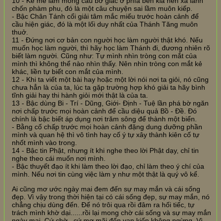
10 - Kẻ mê lầm mong cầu bờ giác ở phía bên kia nên xa lánh
chốn phàm phu, đó là một câu chuyện sai lầm muôn kiếp.
- Bậc Chân Tánh cổi giải tâm mắc miếu trước hoàn cảnh để
cầu hiện giác, đó là một lối duy nhất của Thánh Tăng muôn
thuở.
11 - Đứng nơi cơ bản con người học làm người thật khó. Nếu
muốn học làm người, thì hãy học làm Thánh đi, đương nhiên rõ
biết làm người. Cũng như: Tự mình nhìn tròng con mắt của
mình thì không thể nào nhìn thấy. Nên nhìn tròng con mắt kẻ
khác, liền tự biết con mắt của mình.
12 - Khi ta viết một bài hay hoặc một lời nói nơi ta giỏi, nó cũng
chưa hẳn là của ta, lúc ta gặp trường hợp khó giải ta hãy bình
tĩnh giải hay thi hành giỏi mới thật là của ta.
13 - Bậc dùng Bi - Trí - Dũng, Giới- Định - Tuệ lần phá bờ ngăn
nơi chấp trước mọi hoàn cảnh để cầu diệu quả Bồ - Đề. Đó
chính là bậc biết áp dụng nơi trăm sông để thành một biển.
- Bằng cố chấp trước mọi hoàn cảnh đặng dung dưỡng phần
mình và quan hệ thì vô tình hay cố ý tự xây thành kiên cố tự
nhốt mình vào trong.
14 - Bậc tin Phật, nhưng ít khi nghe theo lời Phật dạy, chỉ tin
nghe theo cái muốn nơi mình.
- Bậc thuyết đạo ít khi làm theo lời đạo, chỉ làm theo ý chí của
mình. Nếu nơi tin cùng việc làm y như một thật là quý vô kể.
Ai cũng mơ ước ngày mai đem đến sự may mắn và cái sống
đẹp. Vì vậy trong thời hiện tại có cái sống đẹp, sự may mắn, nó
chẳng chịu dùng đến. Để nó trôi qua rồi đâm ra hối tiếc, tự
trách mình khờ dại......rồi lại mong chờ cái sống và sự may mắn
ngày mai. Cứ chờ...cứ mơ mãi đến vạn kiếp không ngừng. Vì