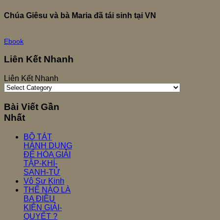
Chúa Giêsu và bà Maria đã tái sinh tại VN
Ebook
Liên Kết Nhanh
Liên Kết Nhanh
Bài Viết Gần
Nhất
BỒ TÁT
HÀNH DỤNG
ĐỂ HÓA GIẢI
TẬP-KHÍ-
SANH-TỬ
Vô Sư Kinh
THẾ NÀO LÀ
BA ĐIỀU
KIỆN GIẢI-
QUYẾT ?