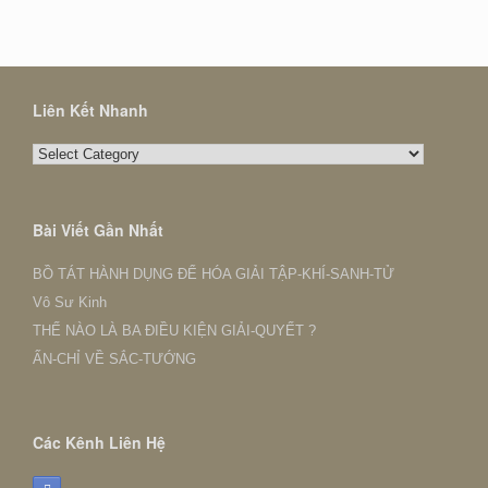
Liên Kết Nhanh
Liên
Kết
Nhanh
Bài Viết Gần Nhất
BỒ TÁT HÀNH DỤNG ĐỂ HÓA GIẢI TẬP-KHÍ-SANH-TỬ
Vô Sư Kinh
THẾ NÀO LÀ BA ĐIỀU KIỆN GIẢI-QUYẾT ?
ẤN-CHỈ VỀ SẮC-TƯỚNG
Các Kênh Liên Hệ