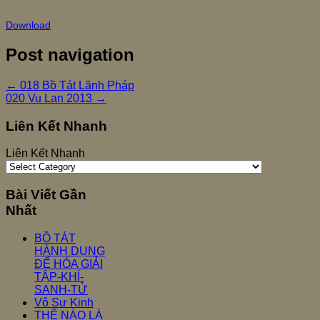
Download
Post navigation
←
018 Bồ Tát Lãnh Pháp
020 Vu Lan 2013
→
Liên Kết Nhanh
Liên Kết Nhanh
Bài Viết Gần
Nhất
BỒ TÁT
HÀNH DỤNG
ĐỂ HÓA GIẢI
TẬP-KHÍ-
SANH-TỬ
Vô Sư Kinh
THẾ NÀO LÀ