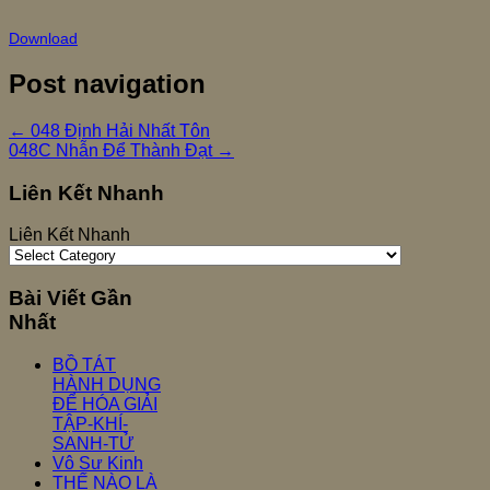
Download
Post navigation
←
048 Định Hải Nhất Tôn
048C Nhẫn Để Thành Đạt
→
Liên Kết Nhanh
Liên Kết Nhanh
Bài Viết Gần
Nhất
BỒ TÁT
HÀNH DỤNG
ĐỂ HÓA GIẢI
TẬP-KHÍ-
SANH-TỬ
Vô Sư Kinh
THẾ NÀO LÀ