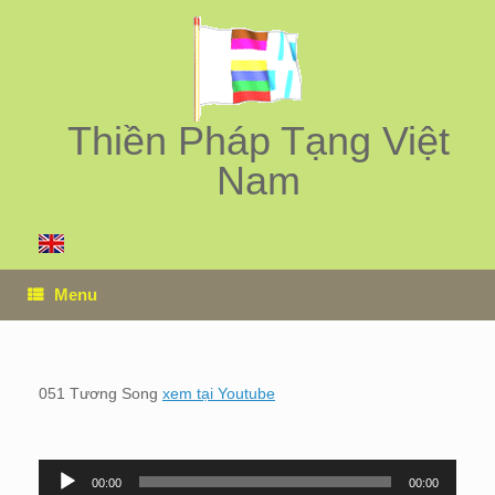
Skip
to
content
Thiền Pháp Tạng Việt
Nam
Menu
051 Tương Song
xem tại Youtube
00:00
00:00
Audio