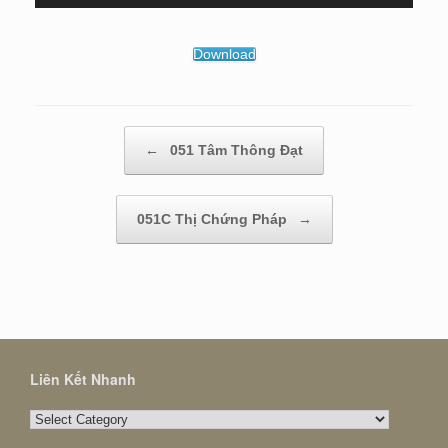
Player
Download
Post navigation
←
051 Tâm Thông Đạt
051C Thị Chứng Pháp
→
Liên Kết Nhanh
Liên
Kết