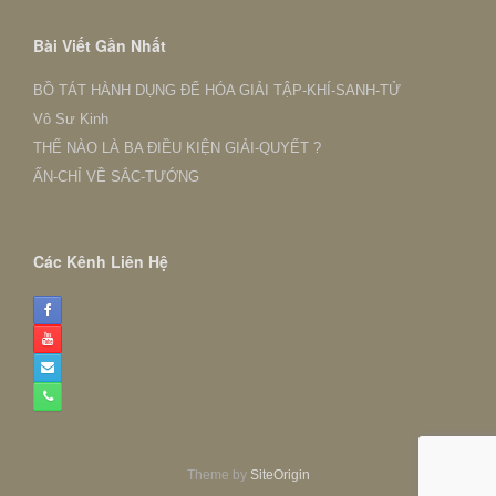
Nhanh
Bài Viết Gần Nhất
BỒ TÁT HÀNH DỤNG ĐỂ HÓA GIẢI TẬP-KHÍ-SANH-TỬ
Vô Sư Kinh
THẾ NÀO LÀ BA ĐIỀU KIỆN GIẢI-QUYẾT ?
ẤN-CHỈ VỀ SẮC-TƯỚNG
Các Kênh Liên Hệ
Theme by
SiteOrigin