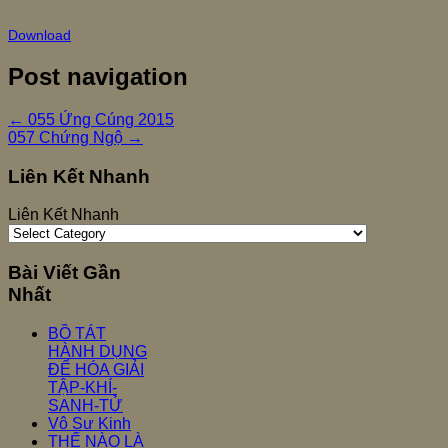
Download
Post navigation
←
055 Ứng Cúng 2015
057 Chứng Ngộ
→
Liên Kết Nhanh
Liên Kết Nhanh
Bài Viết Gần
Nhất
BỒ TÁT
HÀNH DỤNG
ĐỂ HÓA GIẢI
TẬP-KHÍ-
SANH-TỬ
Vô Sư Kinh
THẾ NÀO LÀ