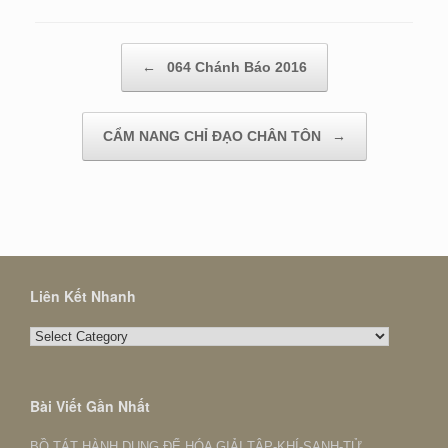
Post navigation
←
064 Chánh Báo 2016
CẨM NANG CHỈ ĐẠO CHÂN TÔN
→
Liên Kết Nhanh
Liên
Kết
Nhanh
Bài Viết Gần Nhất
BỒ TÁT HÀNH DỤNG ĐỂ HÓA GIẢI TẬP-KHÍ-SANH-TỬ