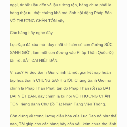
ngại, từ hữu lậu đến vô lậu tường tận, bằng chưa phải là
hàng thật tu, thật chứng khó mà lãnh hội đặng Pháp Bảo
VÔ THƯỢNG CHÂN TÔN nầy.
Các hàng hãy nghe đây:
Lục Đạo đã xóa mờ, duy nhất chỉ còn có con đường SÚC
SANH GIỚI, làm một con đường vào Pháp Thân Quốc Độ
tận rốt BÁT ĐẠI NIẾT BÀN.
Vì sao? Vì Súc Sanh Giới chính là một giới kết nạp huân
tập hóa thành CHÚNG SANH GIỚI, Chúng Sanh Giới nó
chính là Pháp Thân Phật, tận độ Pháp Thân rốt ráo BÁT
ĐẠI NIẾT BÀN, đây chính là lời nói VÔ THƯỢNG CHÂN
TÔN, riêng dành Chư Bồ Tát Nhãn Tạng Viên Thông.
Còn đứng về trọng lượng diễn hóa của Lục Đạo nó như thế
nào, Tôi giúp cho các hàng hãy còn yếu kém chưa thọ lãnh