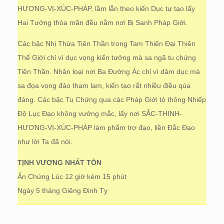
HƯƠNG-VỊ-XÚC-PHÁP, lầm lẫn theo kiến Dục tự tạo lấy
Hai Tướng thỏa mãn đều nằm nơi Bị Sanh Pháp Giới.
Các bậc Nhị Thừa Tiên Thần trong Tam Thiên Đại Thiên
Thế Giới chỉ vì dục vọng kiến tưởng mà sa ngã tu chứng
Tiên Thần. Nhân loại nơi Ba Đường Ác chỉ vì dâm dục mà
sa đọa vọng đảo tham lam, kiến tạo rất nhiều điều qúa
đáng. Các bậc Tu Chứng qua các Pháp Giới tỏ thông Nhiếp
Độ Lục Đạo không vướng mắc, lấy nơi SẮC-THINH-
HƯƠNG-VỊ-XÚC-PHÁP làm phẩm trợ đạo, liền Đắc Đạo
như lời Ta đã nói.
TỊNH VƯƠNG NHẤT TÔN
Ấn Chứng Lúc 12 giờ kém 15 phút
Ngày 5 tháng Giêng Đinh Tỵ