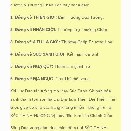
được Vô Thượng Chân Tôn hãy nghe đây:
1. Đứng về THIÊN GIỚI:
Định Tưởng Dục Tưởng.
2. Đứng về NHÂN GIỚI:
Thường Trụ Thường Chấp.
3. Đứng về A TU LA GIỚI:
Thường Chấp Thường Hoại.
4. Đứng về SÚC SANH GIỚI:
Kết nạp Hóa Sinh.
5. Đứng về NGẠ QỦY:
Tham lam giành xé.
6. Đứng về ĐỊA NGỤC:
Chủ Thủ diệt vong.
Khi Lục Đạo tận tường mới hay Súc Sanh Kết nạp hóa
sanh thành tựu sơn hà Đại Địa Tam Thiên Đại Thiên Thế
Giới, giúp đỡ cho các hàng không nhiễm, không trụ nơi
SẮC-THINH-HƯƠNG-VỊ thảy đều trơn liền Chánh Giác.
Bằng Dục Vọng dâm dục chìm đắm nơi SẮC-THINH-