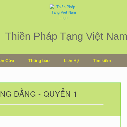
Thiền Pháp Tạng Việt Na
ên Cứu
Thông báo
Liên Hệ
Tìm kiếm
NG ĐẲNG - QUYỂN 1