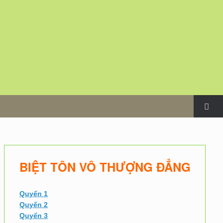
m
BIỆT TÔN VÔ THƯỢNG ĐẲNG
Quyển 1
Quyển 2
Quyển 3