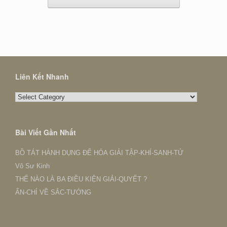
Liên Kết Nhanh
Liên
Kết
Nhanh
Bài Viết Gần Nhất
BỒ TÁT HÀNH DỤNG ĐỂ HÓA GIẢI TẬP-KHÍ-SANH-TỬ
Vô Sư Kinh
THẾ NÀO LÀ BA ĐIỀU KIỆN GIẢI-QUYẾT ?
ẤN-CHỈ VỀ SẮC-TƯỚNG