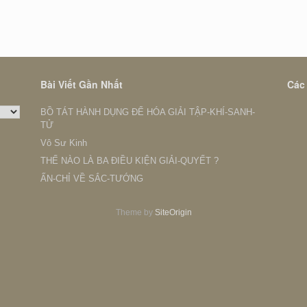
Bài Viết Gần Nhất
Các
BỒ TÁT HÀNH DỤNG ĐỂ HÓA GIẢI TẬP-KHÍ-SANH-
TỬ
Vô Sư Kinh
THẾ NÀO LÀ BA ĐIỀU KIỆN GIẢI-QUYẾT ?
ẤN-CHỈ VỀ SẮC-TƯỚNG
Theme by
SiteOrigin