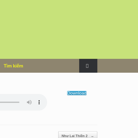
m
Tìm kiếm
Download
Như Lai Thiền 2
→