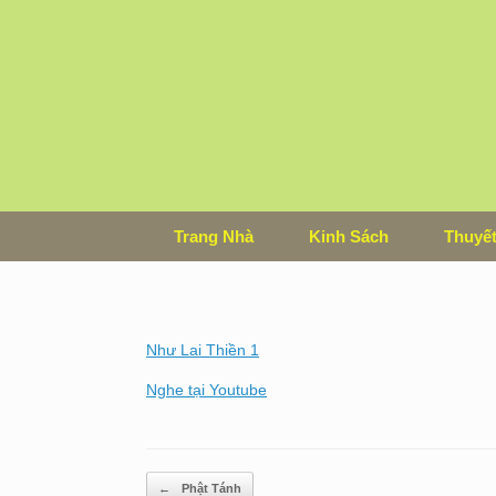
Skip
to
content
Trang Nhà
Kinh Sách
Thuyết
Như Lai Thiền 1
Nghe tại Youtube
Post navigation
←
Phật Tánh