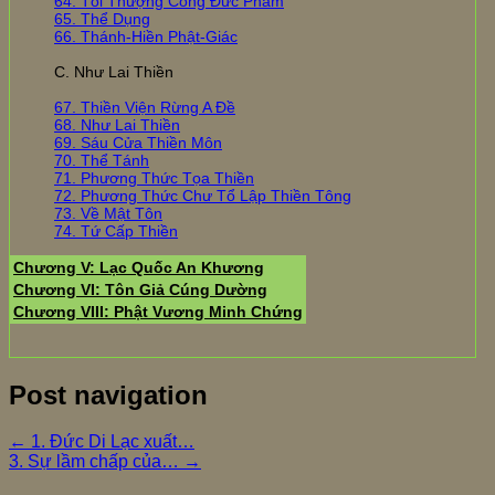
64. Tối Thượng Công Đức Phẩm
65. Thể Dụng
66. Thánh-Hiền Phật-Giác
C. Như Lai Thiền
67. Thiền Viện Rừng A Đề
68. Như Lai Thiền
69. Sáu Cửa Thiền Môn
70. Thể Tánh
71. Phương Thức Tọa Thiền
72. Phương Thức Chư Tổ Lập Thiền Tông
73. Về Mật Tôn
74. Tứ Cấp Thiền
Chương V: Lạc Quốc An Khương
Chương VI: Tôn Giả Cúng Dường
Chương VIII: Phật Vương Minh Chứng
Post navigation
←
1. Đức Di Lạc xuất…
3. Sự lầm chấp của…
→