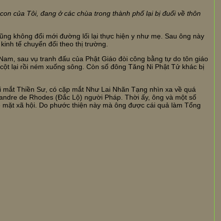
 con của Tôi, đang ở các chùa trong thành phố lại bị đuổi về thôn
ũng không đổi mới đường lối lại thực hiện y như mẹ. Sau ông này
 kinh tế chuyển đổi theo thị trường.
Nam, sau vụ tranh đấu của Phật Giáo đòi công bằng tự do tôn giáo
ột lại rồi ném xuống sông. Còn số đông Tăng Ni Phật Tử khác bị
ới mắt Thiền Sư, có cặp mắt Như Lai Nhãn Tạng nhìn xa về quá
xandre de Rhodes (Đắc Lộ) người Pháp. Thời ấy, ông và một số
ề mặt xã hội. Do phước thiện này mà ông được cái quả làm Tổng