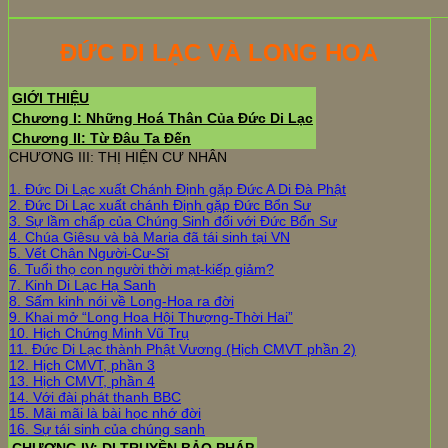
ĐỨC DI LẠC VÀ LONG HOA
GIỚI THIỆU
Chương I: Những Hoá Thân Của Đức Di Lạc
Chương II: Từ Đâu Ta Đến
CHƯƠNG III: THỊ HIỆN CƯ NHÂN
1. Đức Di Lạc xuất Chánh Định gặp Đức A Di Đà Phật
2. Đức Di Lạc xuất chánh Định gặp Đức Bổn Sư
3. Sự lầm chấp của Chúng Sinh đối với Đức Bổn Sư
4. Chúa Giêsu và bà Maria đã tái sinh tại VN
5. Vết Chân Người-Cư-Sĩ
6. Tuổi thọ con người thời mạt-kiếp giảm?
7. Kinh Di Lạc Hạ Sanh
8. Sấm kinh nói về Long-Hoa ra đời
9. Khai mở “Long Hoa Hội Thượng-Thời Hai”
10. Hịch Chứng Minh Vũ Trụ
11. Đức Di Lạc thành Phật Vương (Hịch CMVT phần 2)
12. Hịch CMVT, phần 3
13. Hịch CMVT, phần 4
14. Với đài phát thanh BBC
15. Mãi mãi là bài học nhớ đời
16. Sự tái sinh của chúng sanh
CHƯƠNG IV: DI TRUYỀN BẢO PHÁP