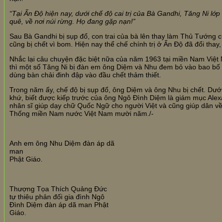
“Tại Ấn Độ hiện nay, dưới chế độ cai trị của Bà Gandhi, Tăng Ni lớp
quê, về nơi núi rừng. Họ đang gặp nạn!”
Sau Bà Gandhi bị sụp đổ, con trai của bà lên thay làm Thủ Tướng c
cũng bị chết vì bom. Hiện nay thể chế chính trị ở Ấn Độ đã đổi thay,
Nhắc lại câu chuyện đặc biệt nữa của năm 1963 tại miền Nam Việt 
thì một số Tăng Ni bị đàn em ông Diệm và Nhu đem bỏ vào bao bố c
dùng bàn chải đinh đập vào đầu chết thảm thiết.
Trong năm ấy, chế độ bị sụp đổ, ông Diệm và ông Nhu bị chết. Dư
khứ, biết được kiếp trước của ông Ngô Đình Diệm là giám mục Ale
nhân sĩ giúp dạy chữ Quốc Ngữ cho người Việt và cũng giúp dân v
Thống miền Nam nước Việt Nam mười năm./-
Anh em ông Nhu Diệm đàn áp dã
man
Phật Giáo.
Thượng Tọa Thích Quảng Đức
tự thiêu phản đối gia đình Ngô
Đình Diệm đàn áp dã man Phật
Giáo.