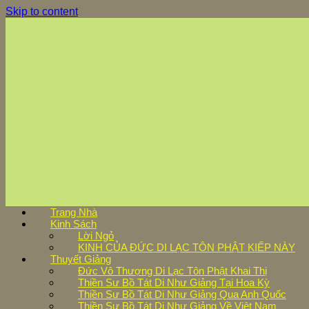
Skip to content
Trang Nhà
Kinh Sách
Lời Ngỏ
KINH CỦA ĐỨC DI LẠC TÔN PHẬT KIẾP NÀY
Thuyết Giảng
Đức Vô Thượng Di Lạc Tôn Phật Khai Thị
Thiền Sư Bồ Tát Di Như Giảng Tại Hoa Kỳ
Thiền Sư Bồ Tát Di Như Giảng Qua Anh Quốc
Thiền Sư Bồ Tát Di Như Giảng Về Việt Nam