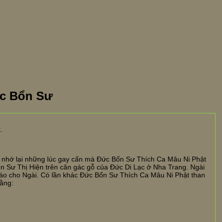
ức Bổn Sư
.
i nhớ lại những lúc gay cấn mà Đức Bổn Sư Thích Ca Mâu Ni Phật
ổn Sư Thị Hiện trên căn gác gỗ của Đức Di Lạc ở Nha Trang. Ngài
iáo cho Ngài. Có lần khác Đức Bổn Sư Thích Ca Mâu Ni Phật than
rằng: