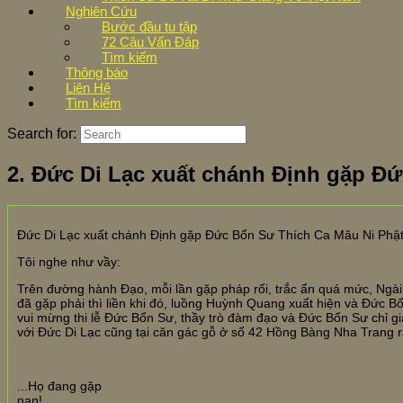
Nghiên Cứu
Bước đầu tu tập
72 Câu Vấn Đáp
Tìm kiếm
Thông báo
Liên Hệ
Tìm kiếm
Search for:
2. Đức Di Lạc xuất chánh Định gặp Đ
Đức Di Lạc xuất chánh Định gặp Đức Bổn Sư Thích Ca Mâu Ni Phật
Tôi nghe như vầy:
Trên đường hành Đạo, mỗi lần gặp pháp rối, trắc ẩn quá mức, Ngà
đã gặp phải thì liền khi đó, luồng Huỳnh Quang xuất hiện và Đức B
vui mừng thi lễ Đức Bổn Sư, thầy trò đàm đạo và Đức Bổn Sư chỉ g
với Đức Di Lạc cũng tại căn gác gỗ ở số 42 Hồng Bàng Nha Trang 
...Họ đang gặp
nạn!