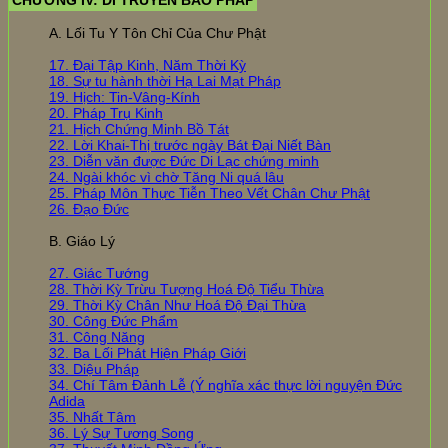
A. Lối Tu Y Tôn Chỉ Của Chư Phật
17. Đại Tập Kinh, Năm Thời Kỳ
18. Sự tu hành thời Hạ Lai Mạt Pháp
19. Hịch: Tin-Vâng-Kính
20. Pháp Trụ Kinh
21. Hịch Chứng Minh Bồ Tát
22. Lời Khai-Thị trước ngày Bát Đại Niết Bàn
23. Diễn văn được Đức Di Lạc chứng minh
24. Ngài khóc vì chờ Tăng Ni quá lâu
25. Pháp Môn Thực Tiễn Theo Vết Chân Chư Phật
26. Đạo Đức
B. Giáo Lý
27. Giác Tướng
28. Thời Kỳ Trừu Tượng Hoá Độ Tiểu Thừa
29. Thời Kỳ Chân Như Hoá Độ Đại Thừa
30. Công Đức Phẩm
31. Công Năng
32. Ba Lối Phát Hiện Pháp Giới
33. Diệu Pháp
34. Chí Tâm Đảnh Lễ (Ý nghĩa xác thực lời nguyện Đức
Adida
35. Nhất Tâm
36. Lý Sự Tương Song