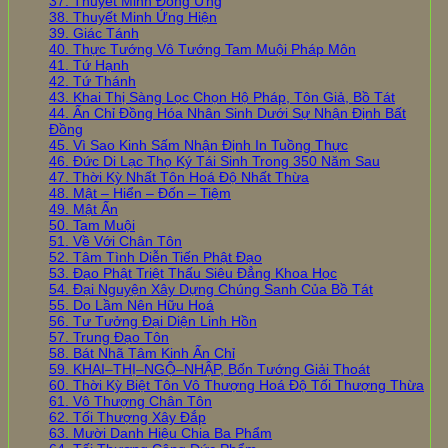
37. Thuyết Minh Đồng Ứng
38. Thuyết Minh Ứng Hiện
39. Giác Tánh
40. Thực Tướng Vô Tướng Tam Muội Pháp Môn
41. Tứ Hạnh
42. Tứ Thánh
43. Khai Thị Sàng Lọc Chọn Hộ Pháp, Tôn Giả, Bồ Tát
44. Ấn Chỉ Đồng Hóa Nhân Sinh Dưới Sự Nhận Định Bất
Đồng
45. Vì Sao Kinh Sấm Nhận Định In Tuồng Thực
46. Đức Di Lạc Thọ Ký Tái Sinh Trong 350 Năm Sau
47. Thời Kỳ Nhất Tôn Hoá Độ Nhất Thừa
48. Mật – Hiển – Đốn – Tiệm
49. Mật Ấn
50. Tam Muội
51. Về Với Chân Tôn
52. Tâm Tình Diễn Tiến Phật Đạo
53. Đạo Phật Triệt Thấu Siêu Đẳng Khoa Học
54. Đại Nguyện Xây Dựng Chúng Sanh Của Bồ Tát
55. Do Lầm Nên Hữu Hoá
56. Tư Tưởng Đại Diện Linh Hồn
57. Trung Đạo Tôn
58. Bát Nhã Tâm Kinh Ấn Chỉ
59. KHAI–THỊ–NGỘ–NHẬP, Bốn Tướng Giải Thoát
60. Thời Kỳ Biệt Tôn Vô Thượng Hoá Độ Tối Thượng Thừa
61. Vô Thượng Chân Tôn
62. Tối Thượng Xây Đắp
63. Mười Danh Hiệu Chia Ba Phẩm