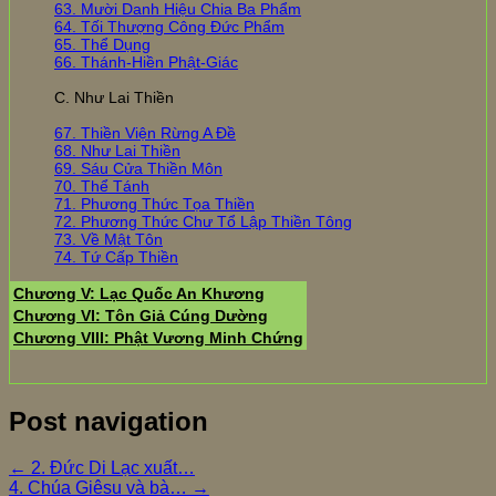
63. Mười Danh Hiệu Chia Ba Phẩm
64. Tối Thượng Công Đức Phẩm
65. Thể Dụng
66. Thánh-Hiền Phật-Giác
C. Như Lai Thiền
67. Thiền Viện Rừng A Đề
68. Như Lai Thiền
69. Sáu Cửa Thiền Môn
70. Thể Tánh
71. Phương Thức Tọa Thiền
72. Phương Thức Chư Tổ Lập Thiền Tông
73. Về Mật Tôn
74. Tứ Cấp Thiền
Chương V: Lạc Quốc An Khương
Chương VI: Tôn Giả Cúng Dường
Chương VIII: Phật Vương Minh Chứng
Post navigation
←
2. Đức Di Lạc xuất…
4. Chúa Giêsu và bà…
→