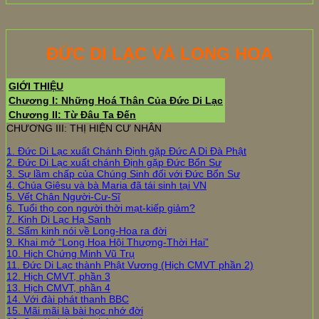
ĐỨC DI LẠC VÀ LONG HOA
GIỚI THIỆU
Chương I: Những Hoá Thân Của Đức Di Lạc
Chương II: Từ Đâu Ta Đến
CHƯƠNG III: THỊ HIỆN CƯ NHÂN
1. Đức Di Lạc xuất Chánh Định gặp Đức A Di Đà Phật
2. Đức Di Lạc xuất chánh Định gặp Đức Bổn Sư
3. Sự lầm chấp của Chúng Sinh đối với Đức Bổn Sư
4. Chúa Giêsu và bà Maria đã tái sinh tại VN
5. Vết Chân Người-Cư-Sĩ
6. Tuổi thọ con người thời mạt-kiếp giảm?
7. Kinh Di Lạc Hạ Sanh
8. Sấm kinh nói về Long-Hoa ra đời
9. Khai mở “Long Hoa Hội Thượng-Thời Hai”
10. Hịch Chứng Minh Vũ Trụ
11. Đức Di Lạc thành Phật Vương (Hịch CMVT phần 2)
12. Hịch CMVT, phần 3
13. Hịch CMVT, phần 4
14. Với đài phát thanh BBC
15. Mãi mãi là bài học nhớ đời