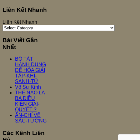
Liên Kết Nhanh
Liên Kết Nhanh
Bài Viết Gần
Nhất
BỒ TÁT
HÀNH DỤNG
ĐỂ HÓA GIẢI
TẬP-KHÍ-
SANH-TỬ
Vô Sư Kinh
THẾ NÀO LÀ
BA ĐIỀU
KIỆN GIẢI-
QUYẾT ?
ẤN-CHỈ VỀ
SẮC-TƯỚNG
Các Kênh Liên
Hệ