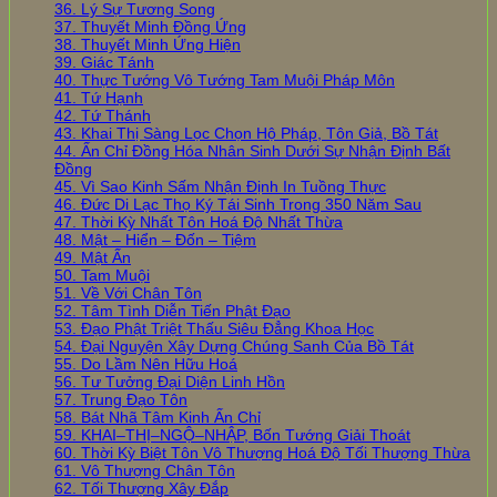
36. Lý Sự Tương Song
37. Thuyết Minh Đồng Ứng
38. Thuyết Minh Ứng Hiện
39. Giác Tánh
40. Thực Tướng Vô Tướng Tam Muội Pháp Môn
41. Tứ Hạnh
42. Tứ Thánh
43. Khai Thị Sàng Lọc Chọn Hộ Pháp, Tôn Giả, Bồ Tát
44. Ấn Chỉ Đồng Hóa Nhân Sinh Dưới Sự Nhận Định Bất
Đồng
45. Vì Sao Kinh Sấm Nhận Định In Tuồng Thực
46. Đức Di Lạc Thọ Ký Tái Sinh Trong 350 Năm Sau
47. Thời Kỳ Nhất Tôn Hoá Độ Nhất Thừa
48. Mật – Hiển – Đốn – Tiệm
49. Mật Ấn
50. Tam Muội
51. Về Với Chân Tôn
52. Tâm Tình Diễn Tiến Phật Đạo
53. Đạo Phật Triệt Thấu Siêu Đẳng Khoa Học
54. Đại Nguyện Xây Dựng Chúng Sanh Của Bồ Tát
55. Do Lầm Nên Hữu Hoá
56. Tư Tưởng Đại Diện Linh Hồn
57. Trung Đạo Tôn
58. Bát Nhã Tâm Kinh Ấn Chỉ
59. KHAI–THỊ–NGỘ–NHẬP, Bốn Tướng Giải Thoát
60. Thời Kỳ Biệt Tôn Vô Thượng Hoá Độ Tối Thượng Thừa
61. Vô Thượng Chân Tôn
62. Tối Thượng Xây Đắp