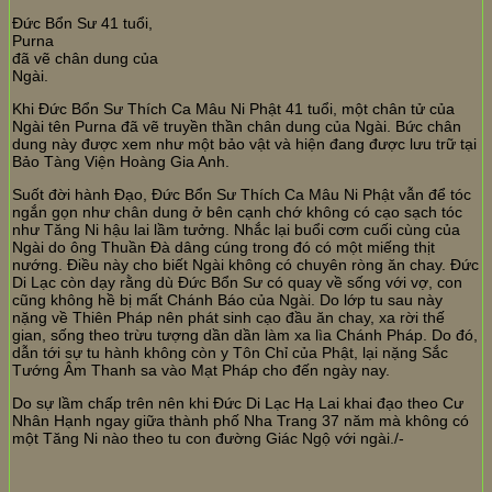
Đức Bổn Sư 41 tuổi,
Purna
đã vẽ chân dung của
Ngài.
Khi Đức Bổn Sư Thích Ca Mâu Ni Phật 41 tuổi, một chân tử của
Ngài tên Purna đã vẽ truyền thần chân dung của Ngài. Bức chân
dung này được xem như một bảo vật và hiện đang được lưu trữ tại
Bảo Tàng Viện Hoàng Gia Anh.
Suốt đời hành Đạo, Đức Bổn Sư Thích Ca Mâu Ni Phật vẫn để tóc
ngắn gọn như chân dung ở bên cạnh chớ không có cạo sạch tóc
như Tăng Ni hậu lai lầm tưởng. Nhắc lại buổi cơm cuối cùng của
Ngài do ông Thuần Đà dâng cúng trong đó có một miếng thịt
nướng. Điều này cho biết Ngài không có chuyên ròng ăn chay. Đức
Di Lạc còn dạy rằng dù Đức Bổn Sư có quay về sống với vợ, con
cũng không hề bị mất Chánh Báo của Ngài. Do lớp tu sau này
nặng về Thiên Pháp nên phát sinh cạo đầu ăn chay, xa rời thế
gian, sống theo trừu tượng dần dần làm xa lìa Chánh Pháp. Do đó,
dẫn tới sự tu hành không còn y Tôn Chỉ của Phật, lại nặng Sắc
Tướng Âm Thanh sa vào Mạt Pháp cho đến ngày nay.
Do sự lầm chấp trên nên khi Đức Di Lạc Hạ Lai khai đạo theo Cư
Nhân Hạnh ngay giữa thành phố Nha Trang 37 năm mà không có
một Tăng Ni nào theo tu con đường Giác Ngộ với ngài./-