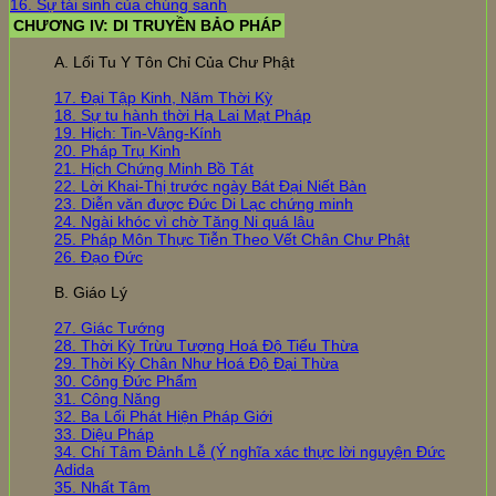
16. Sự tái sinh của chúng sanh
CHƯƠNG IV: DI TRUYỀN BẢO PHÁP
A. Lối Tu Y Tôn Chỉ Của Chư Phật
17. Đại Tập Kinh, Năm Thời Kỳ
18. Sự tu hành thời Hạ Lai Mạt Pháp
19. Hịch: Tin-Vâng-Kính
20. Pháp Trụ Kinh
21. Hịch Chứng Minh Bồ Tát
22. Lời Khai-Thị trước ngày Bát Đại Niết Bàn
23. Diễn văn được Đức Di Lạc chứng minh
24. Ngài khóc vì chờ Tăng Ni quá lâu
25. Pháp Môn Thực Tiễn Theo Vết Chân Chư Phật
26. Đạo Đức
B. Giáo Lý
27. Giác Tướng
28. Thời Kỳ Trừu Tượng Hoá Độ Tiểu Thừa
29. Thời Kỳ Chân Như Hoá Độ Đại Thừa
30. Công Đức Phẩm
31. Công Năng
32. Ba Lối Phát Hiện Pháp Giới
33. Diệu Pháp
34. Chí Tâm Đảnh Lễ (Ý nghĩa xác thực lời nguyện Đức
Adida
35. Nhất Tâm