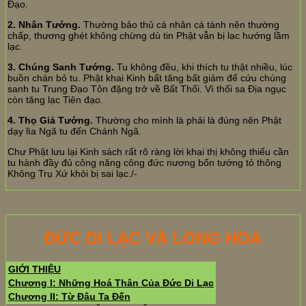
Đạo.
2. Nhân Tướng.
Thường bảo thủ cá nhân cá tánh nên thường
chấp, thương ghét không chừng dù tin Phật vẫn bị lạc hướng lầm
lạc.
3. Chúng Sanh Tướng.
Tu không đều, khi thích tu thật nhiều, lúc
buồn chán bỏ tu. Phật khai Kinh bất tăng bất giảm để cứu chúng
sanh tu Trung Đạo Tôn đặng trở về Bất Thối. Vì thối sa Địa ngục
còn tăng lạc Tiên đạo.
4. Thọ Giả Tướng.
Thường cho mình là phải là đúng nên Phật
dạy lìa Ngã tu đến Chánh Ngã.
Chư Phật lưu lại Kinh sách rất rõ ràng lời khai thị không thiếu cần
tu hành đầy đủ công năng công đức nương bốn tướng tỏ thông
Không Trụ Xứ khỏi bị sai lạc./-
ĐỨC DI LẠC VÀ LONG HOA
GIỚI THIỆU
Chương I: Những Hoá Thân Của Đức Di Lạc
Chương II: Từ Đâu Ta Đến