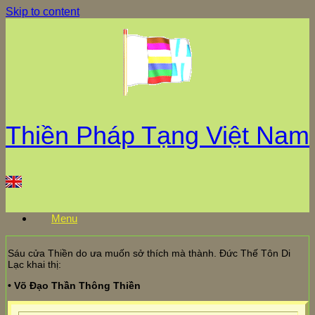
Skip to content
Thiền Pháp Tạng Việt Nam
Menu
Sáu cửa Thiền do ưa muốn sở thích mà thành. Đức Thế Tôn Di
Lạc khai thị:
• Võ Đạo Thần Thông Thiền