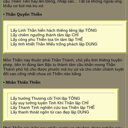
cầu Thiên Tiên hay lên Đồng, nhập xác... Tất cả không ngoài ứng
khẩu cơ bút mà trụ xứ.
• Thần Quyền Thiền
Lấy Linh Thần hiển hách thiêng liêng lập TÔNG
Lấy chiêm ngưỡng thành tâm lập CHỈ
Lấy công phu Thiền tọa tín tâm lập THỂ
Lấy tinh khiết Thần Miếu trống phách lập DỤNG
Môn Thiền này thuộc phái Thần Thánh, chủ yếu linh thiêng huyền
phép, tiên tri đúng làm Bậc tu thành tâm cầu khẩn mong Thần
Thánh phò hộ cho được phước mà trụ xứ và cho chân chánh tuyệt
đối cao cống nhất chưa có Thiền nào bằng.
•
Nhân Thiên Thiền
Lấy hướng Thượng cõi Trời lập TÔNG
Lấy suy tưởng luyện Tinh Khí Thần lập CHỈ
Lấy Thanh Tịnh nghiên cứu tọa Thiền lập THỂ
Lấy thanh thoát ngôn từ cao đẹp lập DỤNG