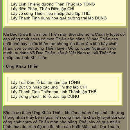
Lấy Linh Thiêng dưỡng Thần Thức lập TÔNG
Lấy điện Pháp, Thiên Điện lập CHỈ
Lấy võ công Thiền Tọa nhiếp thâu lập THỂ
Lấy Thanh Tịnh dụng hoa quả trường trai lập DỤNG
Khi Bậc tu ưa thích môn Thiền này, thời cho nó là Chân lý tuyệt đối
cao cống nhất chưa có môn Thiền nào bằng. Vị nào Thiền cao
nhất phủ bảy chiếc khăn ướt chồng lên thân làm khô bảy chiếc
khăn, còn có nơi dụng Thiền luyện Gồng, luyện Ngãi xâm nơi
mình, tu đánh Võ Đạo Thiền, còn ở Việt Nam tại núi Thất Sơn
nhiếp thu Tinh Khí Thần.
• Ứng Khẩu Thiền
Lấy Trai Đàn, lễ bái tín tâm lập TÔNG
Lấy Bút Cơ nhập xác ứng Thi thơ lập CHỈ
Lấy Thanh Tịnh Thiền tọa Linh Thánh lập THỂ
Lấy trống phách, tế lễ, xác lập DỤNG
Bậc tu ưa thích Ứng Khẩu Thiền, khi đang hành ứng khẩu thường
không nhận thấy bên ngoài liền công nhận là chân lý tuyệt đối cao
cống nhất chưa có Thiền môn nào bằng. Phái này có quá nhiều
hình thức do trình độ mê tín như cầu Phật Mẫu, cầu Đại Thánh,