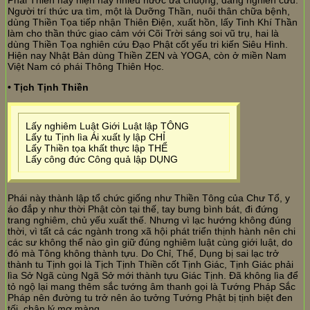
Phái Thiền này hiện nay nhiều nước ưa chuộng, đang nghiên cứu.
Người trí thức ưa tìm, một là Dưỡng Thần, nuôi thân chữa bệnh,
dùng Thiền Tọa tiếp nhận Thiên Điện, xuất hồn, lấy Tinh Khí Thần
làm cho thần thức giao cảm với Cõi Trời sáng soi vũ trụ, hai là
dùng Thiền Tọa nghiên cứu Đạo Phật cốt yếu tri kiến Siêu Hình.
Hiện nay Nhật Bản dùng Thiền ZEN và YOGA, còn ở miền Nam
Việt Nam có phái Thông Thiên Học.
• Tịch Tịnh Thiền
Lấy nghiêm Luật Giới Luật lập TÔNG
Lấy tu Tịnh lìa Ái xuất ly lập CHỈ
Lấy Thiền tọa khất thực lập THỂ
Lấy công đức Công quả lập DỤNG
Phái này thành lập tổ chức giống như Thiền Tông của Chư Tổ, y
áo đắp y như thời Phật còn tại thế, tay bưng bình bát, đi đứng
trang nghiêm, chủ yếu xuất thế. Nhưng vì lạc hướng không đúng
thời, vì tất cả các ngành trong xã hội phát triển thịnh hành nên chi
các sư không thể nào gìn giữ đúng nghiêm luật cùng giới luật, do
đó mà Tông không thành tựu. Do Chỉ, Thể, Dụng bị sai lạc trở
thành tu Tịnh gọi là Tịch Tịnh Thiền cốt Tịnh Giác, Tịnh Giác phải
lìa Sở Ngã cùng Ngã Sở mới thành tựu Giác Tịnh. Đã không lìa để
tỏ ngộ lại mang thêm sắc tướng âm thanh gọi là Tướng Pháp Sắc
Pháp nên đường tu trở nên ảo tưởng Tướng Phật bị tịnh biệt đen
tối, chân lý mơ màng.