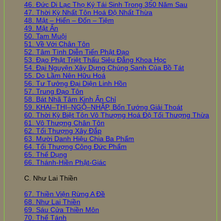
46. Đức Di Lạc Thọ Ký Tái Sinh Trong 350 Năm Sau
47. Thời Kỳ Nhất Tôn Hoá Độ Nhất Thừa
48. Mật – Hiển – Đốn – Tiệm
49. Mật Ấn
50. Tam Muội
51. Về Với Chân Tôn
52. Tâm Tình Diễn Tiến Phật Đạo
53. Đạo Phật Triệt Thấu Siêu Đẳng Khoa Học
54. Đại Nguyện Xây Dựng Chúng Sanh Của Bồ Tát
55. Do Lầm Nên Hữu Hoá
56. Tư Tưởng Đại Diện Linh Hồn
57. Trung Đạo Tôn
58. Bát Nhã Tâm Kinh Ấn Chỉ
59. KHAI–THỊ–NGỘ–NHẬP, Bốn Tướng Giải Thoát
60. Thời Kỳ Biệt Tôn Vô Thượng Hoá Độ Tối Thượng Thừa
61. Vô Thượng Chân Tôn
62. Tối Thượng Xây Đắp
63. Mười Danh Hiệu Chia Ba Phẩm
64. Tối Thượng Công Đức Phẩm
65. Thể Dụng
66. Thánh-Hiền Phật-Giác
C. Như Lai Thiền
67. Thiền Viện Rừng A Đề
68. Như Lai Thiền
69. Sáu Cửa Thiền Môn
70. Thể Tánh