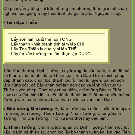
Có phái vẫn y tông chỉ trên nhưng tìm phương thức giải mê chấp,
nghiêm luật giữ gìn tùy theo trình độ gọi là phái Nguyên Thủy.
• Tiên Đạo Thiền
Lấy sơn lâm xuất thế lập TÔNG
Lấy thanh khiết thanh tịnh tâm lập CHỈ
Lấy Tọa Thiền ly dục ly ái lập THỂ
Lấy ép xác trường trai ẩm thực lập DỤNG
Tiên Đạo thường Định Tưởng, suy tưởng do căn tánh, trình độ mà
có thanh, thô, tế nhị để tu Thiền tọa. Tiên Đạo Thiền thích pháp
đẹp, thanh cao, chọn lọc, thanh lọc rồi mới tu luyện, ưa nơi sơn
lâm cùng cốc, có Bậc chán đời lên non cao xa lánh trần tục tu
Thiền luyện phép. Thời này cũng hiếm, chỉ nhũng Bậc tu Phật
chưa chu đáo hiểu lối tu nên dù tín thành tin Phật bao nhiêu mà sai
đường vẫn thành phước báo nhân thiên sa vào Tiên Đạo.
√ Bốn tướng lầm tưởng.
Sự lầm tưởng sáu môn Thiền trên bị an
trụ trong bốn tướng: Thiên Tướng, Nhân Tướng, Chúng Sanh
Tướng, Thọ Giả Tướng. Thời xưa và thời này đều lầm.
1. Thiên Tướng.
Chính là tướng an trụ Định Tưởng, thanh lọc tốt
xấu, tránh né thiện ác, chọn lọc lấy bỏ thành tu luyện lâm vào Tiên