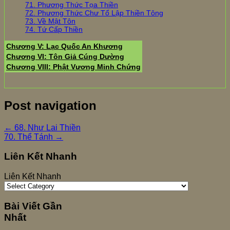
71. Phương Thức Tọa Thiền
72. Phương Thức Chư Tổ Lập Thiền Tông
73. Về Mật Tôn
74. Tứ Cấp Thiền
Chương V: Lạc Quốc An Khương
Chương VI: Tôn Giả Cúng Dường
Chương VIII: Phật Vương Minh Chứng
Post navigation
←
68. Như Lai Thiền
70. Thể Tánh
→
Liên Kết Nhanh
Liên Kết Nhanh
Bài Viết Gần
Nhất