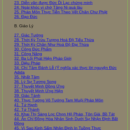
23. Diễn văn được Đức Di Lạc chứng minh
24. Ngài khóc vì chờ Tăng Ni quá lâu
25. Pháp Môn Thực Tiễn Theo Vết Chân Chư Phật
26. Đạo Đức
B. Giáo Lý
27. Giác Tướng
28. Thời Kỳ Trừu Tượng Hoá Độ Tiểu Thừa
29. Thời Kỳ Chân Như Hoá Độ Đại Thừa
30. Công Đức Phẩm
31. Công Năng
32. Ba Lối Phát Hiện Pháp Giới
33. Diệu Pháp
34. Chí Tâm Đảnh Lễ (Ý nghĩa xác thực lời nguyện Đức
Adida
35. Nhất Tâm
36. Lý Sự Tương Song
37. Thuyết Minh Đồng Ứng
38. Thuyết Minh Ứng Hiện
39. Giác Tánh
40. Thực Tướng Vô Tướng Tam Muội Pháp Môn
41. Tứ Hạnh
42. Tứ Thánh
43. Khai Thị Sàng Lọc Chọn Hộ Pháp, Tôn Giả, Bồ Tát
44. Ấn Chỉ Đồng Hóa Nhân Sinh Dưới Sự Nhận Định Bất
Đồng
45. Vì Sao Kinh Sấm Nhận Định In Tuồng Thực