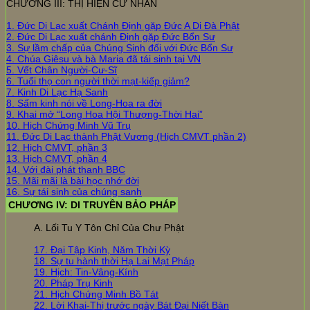
CHƯƠNG III: THỊ HIỆN CƯ NHÂN
1. Đức Di Lạc xuất Chánh Định gặp Đức A Di Đà Phật
2. Đức Di Lạc xuất chánh Định gặp Đức Bổn Sư
3. Sự lầm chấp của Chúng Sinh đối với Đức Bổn Sư
4. Chúa Giêsu và bà Maria đã tái sinh tại VN
5. Vết Chân Người-Cư-Sĩ
6. Tuổi thọ con người thời mạt-kiếp giảm?
7. Kinh Di Lạc Hạ Sanh
8. Sấm kinh nói về Long-Hoa ra đời
9. Khai mở “Long Hoa Hội Thượng-Thời Hai”
10. Hịch Chứng Minh Vũ Trụ
11. Đức Di Lạc thành Phật Vương (Hịch CMVT phần 2)
12. Hịch CMVT, phần 3
13. Hịch CMVT, phần 4
14. Với đài phát thanh BBC
15. Mãi mãi là bài học nhớ đời
16. Sự tái sinh của chúng sanh
CHƯƠNG IV: DI TRUYỀN BẢO PHÁP
A. Lối Tu Y Tôn Chỉ Của Chư Phật
17. Đại Tập Kinh, Năm Thời Kỳ
18. Sự tu hành thời Hạ Lai Mạt Pháp
19. Hịch: Tin-Vâng-Kính
20. Pháp Trụ Kinh
21. Hịch Chứng Minh Bồ Tát
22. Lời Khai-Thị trước ngày Bát Đại Niết Bàn