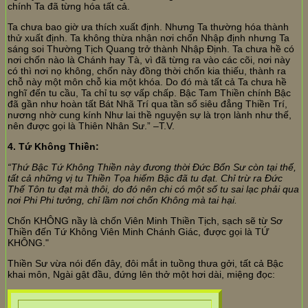
chính Ta đã từng hóa tất cả.
Ta chưa bao giờ ưa thích xuất định. Nhưng Ta thường hóa thành
thử xuất định. Ta không thừa nhận nơi chốn Nhập định nhưng Ta
sáng soi Thường Tịch Quang trở thành Nhập Định. Ta chưa hề có
nơi chốn nào là Chánh hay Tà, vì đã từng ra vào các cõi, nơi này
có thì nơi nọ không, chốn này đồng thời chốn kia thiếu, thành ra
chỗ này một môn chỗ kia một khóa. Do đó mà tất cả Ta chưa hề
nghĩ đến tu cầu, Ta chỉ tu sợ vấp chấp. Bậc Tam Thiền chính Bậc
đã gần như hoàn tất Bát Nhã Trí qua tần số siêu đẳng Thiền Trí,
nương nhờ cung kính Như lai thề nguyện sự là trọn lành như thế,
nên được gọi là Thiên Nhân Sư.” –T.V.
4. Tứ Không Thiền:
“Thứ Bậc Tứ Không Thiền này đương thời Đức Bổn Sư còn tại thế,
tất cả những vị tu Thiền Tọa hiếm Bậc đã tu đạt. Chỉ trừ ra Đức
Thế Tôn tu đạt mà thôi, do đó nên chi có một số tu sai lạc phải qua
nơi Phi Phi tưởng, chỉ lầm nơi chốn Không mà tai hại.
Chốn KHÔNG nầy là chốn Viên Minh Thiền Tịch, sạch sẽ từ Sơ
Thiền đến Tứ Không Viên Minh Chánh Giác, được gọi là TỨ
KHÔNG."
Thiền Sư vừa nói đến đây, đôi mắt in tuồng thưa gởi, tất cả Bậc
khai môn, Ngài gật đầu, đứng lên thở một hơi dài, miệng đọc: