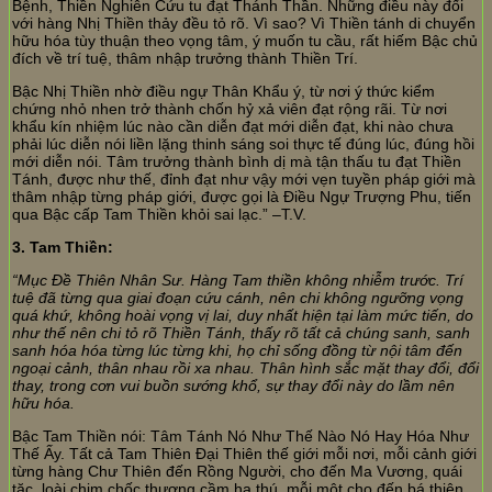
Bệnh, Thiền Nghiên Cứu tu đạt Thánh Thần. Những điều này đối
với hàng Nhị Thiền thảy đều tỏ rõ. Vì sao? Vì Thiền tánh di chuyển
hữu hóa tùy thuận theo vọng tâm, ý muốn tu cầu, rất hiếm Bậc chủ
đích về trí tuệ, thâm nhập trưởng thành Thiền Trí.
Bậc Nhị Thiền nhờ điều ngự Thân Khẩu ý, từ nơi ý thức kiểm
chứng nhỏ nhen trở thành chốn hỷ xả viên đạt rộng rãi. Từ nơi
khẩu kín nhiệm lúc nào cần diễn đạt mới diễn đạt, khi nào chưa
phải lúc diễn nói liền lặng thinh sáng soi thực tế đúng lúc, đúng hồi
mới diễn nói. Tâm trưởng thành bình dị mà tận thấu tu đạt Thiền
Tánh, được như thế, đỉnh đạt như vậy mới vẹn tuyền pháp giới mà
thâm nhập từng pháp giới, được gọi là Điều Ngự Trượng Phu, tiến
qua Bậc cấp Tam Thiền khỏi sai lạc.” –T.V.
3. Tam Thiền:
“Mục Đề Thiên Nhân Sư. Hàng Tam thiền không nhiễm trước. Trí
tuệ đã từng qua giai đoạn cứu cánh, nên chi không ngưỡng vọng
quá khứ, không hoài vọng vị lai, duy nhất hiện tại làm mức tiến, do
như thế nên chi tỏ rõ Thiền Tánh, thấy rõ tất cả chúng sanh, sanh
sanh hóa hóa từng lúc từng khi, họ chỉ sống đồng từ nội tâm đến
ngoại cảnh, thân nhau rồi xa nhau. Thân hình sắc mặt thay đổi, đổi
thay, trong cơn vui buồn sướng khổ, sự thay đổi này do lầm nên
hữu hóa.
Bậc Tam Thiền nói: Tâm Tánh Nó Như Thế Nào Nó Hay Hóa Như
Thế Ấy. Tất cả Tam Thiên Đại Thiên thế giới mỗi nơi, mỗi cảnh giới
từng hàng Chư Thiên đến Rồng Người, cho đến Ma Vương, quái
tặc, loài chim chốc thượng cầm hạ thú, mỗi một cho đến bá thiên