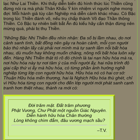
lạc Như Lai Thiền. Khi thấy diễn biến đủ hình thức lúc Thiền cũng
đừng nói ra mà phải Thân Khẩu Ý kín nhiệm vì người nghe mong
đợi: Mỗi hành giả tùy căn Nghiệp mà diễn cảnh khác nhau. Có Bậc
trong lúc Thiền đánh võ, nếu trụ chấp thành Võ đạo Thần thông
Thiền. Có Bậc tự nhiên biết bắt Ấn đủ kiểu hãy cẩn thận đừng nên
mừng quá, phải bị thụ Thiền.
“Những Bậc Nhị Thiền đều nhìn nhận: Đa số bị lầm nhau, do nơi
cảnh sanh tình, bất đồng nên gây ra hoàn cảnh, mỗi con người
bảo thủ nhận lấy cái phải nơi mình mà tự sanh lắm nỗi bất hòa
nhau, dù muốn hay không muốn chăng, nông nổi bất hòa luôn xảy
đến. Hàng Nhị Thiền thật tỏ rõ đó chính là tai nạn hữu hóa mà ra,
nơi hữu hóa này tự nơi tâm ý của mỗi người ấy, hai nữa trình độ
giai cấp thứ vị ấy mà hữu hóa, có từng phần ảnh hưởng nghề
nghiệp từng lớp con người hữu hóa. Hữu hóa nó có hai cơ sở:
Thuận Hữu hóa mến thương, hai là Nghịch Hữu hóa thù ghét, chỉ
vì Hữu hóa từng con người cho đến lớp người mới phát sanh cạnh
tranh hơn thiệt nhau, thành ra mới có:
Đời trăm mặt. Đất trăm phương
Phật Vương, Chư Phật một nguồn Giác Nguyên.
Diễn hành hữu hóa Chân thường
Lòng không chìm đắm, đâu vương mạch sầu?
–T.V.