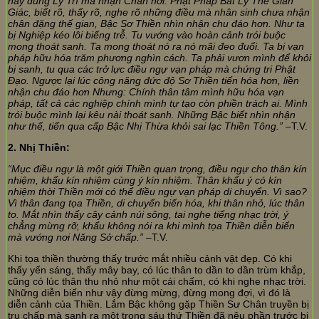
hay dùng Lý Trí mà nhận Chân nơi: Phật Pháp Bất Ly Thế Gian
Giác, biết rõ, thấy rõ, nghe rõ những điều mà nhân sinh chưa nhận
chân đặng thế gian, Bậc Sơ Thiền nhìn nhận chu đáo hơn. Như ta
bị Nghiệp kéo lôi biếng trễ. Tu vướng vào hoàn cảnh trói buộc
mong thoát sanh. Ta mong thoát nó ra nó mãi đeo đuổi. Ta bị vạn
pháp hữu hóa trăm phương nghìn cách. Ta phải vươn mình để khỏi
bị sanh, tu qua các trở lực điều ngự vạn pháp mà chứng tri Phật
Đạo. Ngược lại lúc công năng đức độ Sơ Thiền tiến hóa hơn, liền
nhận chu đáo hơn Nhưng: Chính thân tâm mình hữu hóa vạn
pháp, tất cả các nghiệp chính mình tự tạo còn phiền trách ai. Mình
trói buộc mình lại kêu nài thoát sanh. Những Bậc biết nhìn nhận
như thế, tiến qua cấp Bậc Nhị Thừa khỏi sai lạc Thiền Tông.”
–T.V.
2. Nhị Thiền:
“Mục điều ngự là một giới Thiền quan trọng, điều ngự cho thân kín
nhiệm, khẩu kín nhiệm cùng ý kín nhiệm. Thân khẩu ý có kín
nhiệm thời Thiền mới có thể điều ngự vạn pháp di chuyển. Vì sao?
Vì thân đang tọa Thiền, di chuyển biến hóa, khi thân nhỏ, lúc thân
to. Mắt nhìn thấy cây cảnh núi sông, tai nghe tiếng nhạc trời, ý
chẳng mừng rỡ, khẩu không nói ra khi mình tọa Thiền diễn biến
mà vướng nơi Năng Sở chấp.”
–T.V.
Khi tọa thiền thường thấy trước mắt nhiều cảnh vật đẹp. Có khi
thấy yến sáng, thấy mây bay, có lúc thân to dần to dần trùm khắp,
cũng có lúc thân thu nhỏ như một cái chấm, có khi nghe nhạc trời.
Những diễn biến như vậy đừng mừng, đừng mong đợi, vì đó là
diễn cảnh của Thiền. Lắm Bậc không gặp Thiền Sư Chân truyền bị
trụ chấp mà sanh ra một trong sáu thứ Thiền đã nêu phần trước bị