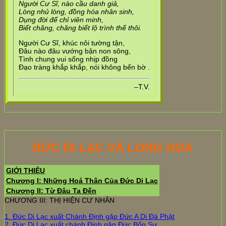
Người Cư Sĩ, nào cầu danh giả,
Lòng nhủ lòng, đồng hóa nhân sinh,
Dụng đời để chỉ viên minh,
Biết chăng, chăng biết lộ trình thế thôi.
Người Cư Sĩ, khúc nôi tường tận,
Đâu nào đâu vướng bận non sông,
Tình chung vui sống nhịp đồng
Đạo tràng khắp khắp, nói không bến bờ .
–T.V.
ĐỨC DI LẠC VÀ LONG HOA
GIỚI THIỆU
Chương I: Những Hoá Thân Của Đức Di Lạc
Chương II: Từ Đâu Ta Đến
CHƯƠNG III: THỊ HIỆN CƯ NHÂN
1. Đức Di Lạc xuất Chánh Định gặp Đức A Di Đà Phật
2. Đức Di Lạc xuất chánh Định gặp Đức Bổn Sư