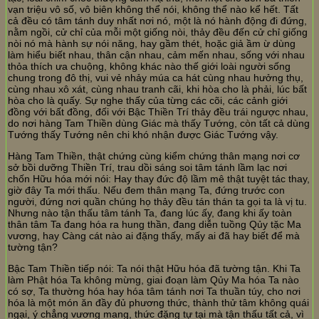
vạn triệu vô số, vô biên không thể nói, không thể nào kể hết. Tất
cả đều có tâm tánh duy nhất nơi nó, một là nó hành động đi đứng,
nằm ngồi, cử chỉ của mỗi một giống nòi, thảy đều đến cử chỉ giống
nòi nó mà hành sự nói năng, hay gầm thét, hoặc giả ầm ừ dùng
làm hiểu biết nhau, thân cận nhau, cảm mến nhau, sống với nhau
thỏa thích ưa chuộng, không khác nào thế giới loài người sống
chung trong đô thị, vui vẻ nhảy múa ca hát cùng nhau hưởng thụ,
cùng nhau xô xát, cùng nhau tranh cãi, khi hòa cho là phải, lúc bất
hòa cho là quấy. Sự nghe thấy của từng các cõi, các cảnh giới
đồng với bất đồng, đối với Bậc Thiền Trí thảy đều trái ngược nhau,
do nơi hàng Tam Thiền dùng Giác mà thấy Tướng, còn tất cả dùng
Tướng thấy Tướng nên chi khó nhận được Giác Tướng vậy.
Hàng Tam Thiền, thật chứng cùng kiểm chứng thân mạng nơi cơ
sở bồi dưỡng Thiền Trí, trau dồi sáng soi tâm tánh lầm lạc nơi
chốn Hữu hóa mới nói: Hay thay đức độ lầm mê thật tuyệt tác thay,
giờ đây Ta mới thấu. Nếu đem thân mạng Ta, đứng trước con
người, đứng nơi quần chúng họ thảy đều tán thán ta gọi ta là vị tu.
Nhưng nào tận thấu tâm tánh Ta, đang lúc ấy, đang khi ấy toàn
thân tâm Ta đang hóa ra hung thần, đang diễn tuồng Qủy tặc Ma
vương, hay Càng cát nào ai đặng thấy, mấy ai đã hay biết để mà
tường tận?
Bậc Tam Thiền tiếp nói: Ta nói thật Hữu hóa đã tường tận. Khi Ta
làm Phật hóa Ta không mừng, giai đoạn làm Qủy Ma hóa Ta nào
có sợ, Ta thường hóa hay hóa tâm tánh nơi Ta thuần túy, cho nơi
hóa là một món ăn đầy đủ phương thức, thành thử tâm không quái
ngại, ý chẳng vương mang, thức đặng tự tại mà tận thấu tất cả, vì