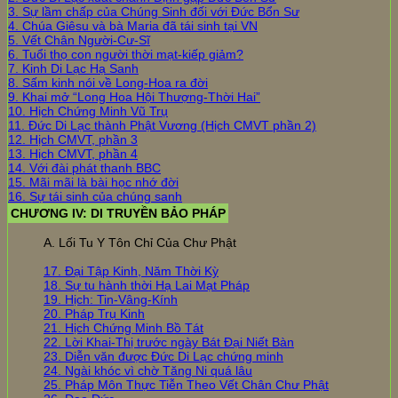
3. Sự lầm chấp của Chúng Sinh đối với Đức Bổn Sư
4. Chúa Giêsu và bà Maria đã tái sinh tại VN
5. Vết Chân Người-Cư-Sĩ
6. Tuổi thọ con người thời mạt-kiếp giảm?
7. Kinh Di Lạc Hạ Sanh
8. Sấm kinh nói về Long-Hoa ra đời
9. Khai mở “Long Hoa Hội Thượng-Thời Hai”
10. Hịch Chứng Minh Vũ Trụ
11. Đức Di Lạc thành Phật Vương (Hịch CMVT phần 2)
12. Hịch CMVT, phần 3
13. Hịch CMVT, phần 4
14. Với đài phát thanh BBC
15. Mãi mãi là bài học nhớ đời
16. Sự tái sinh của chúng sanh
CHƯƠNG IV: DI TRUYỀN BẢO PHÁP
A. Lối Tu Y Tôn Chỉ Của Chư Phật
17. Đại Tập Kinh, Năm Thời Kỳ
18. Sự tu hành thời Hạ Lai Mạt Pháp
19. Hịch: Tin-Vâng-Kính
20. Pháp Trụ Kinh
21. Hịch Chứng Minh Bồ Tát
22. Lời Khai-Thị trước ngày Bát Đại Niết Bàn
23. Diễn văn được Đức Di Lạc chứng minh
24. Ngài khóc vì chờ Tăng Ni quá lâu
25. Pháp Môn Thực Tiễn Theo Vết Chân Chư Phật