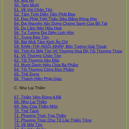
49. Mật Ấn
50. Tam Muội
51. Về Với Chân Tôn
52. Tâm Tình Diễn Tiến Phật Đạo
53. Đạo Phật Triệt Thấu Siêu Đẳng Khoa Học
54. Đại Nguyện Xây Dựng Chúng Sanh Của Bồ Tát
55. Do Lầm Nên Hữu Hoá
56. Tư Tưởng Đại Diện Linh Hồn
57. Trung Đạo Tôn
58. Bát Nhã Tâm Kinh Ấn Chỉ
59. KHAI–THỊ–NGỘ–NHẬP, Bốn Tướng Giải Thoát
60. Thời Kỳ Biệt Tôn Vô Thượng Hoá Độ Tối Thượng Thừa
61. Vô Thượng Chân Tôn
62. Tối Thượng Xây Đắp
63. Mười Danh Hiệu Chia Ba Phẩm
64. Tối Thượng Công Đức Phẩm
65. Thể Dụng
66. Thánh-Hiền Phật-Giác
C. Như Lai Thiền
67. Thiền Viện Rừng A Đề
68. Như Lai Thiền
69. Sáu Cửa Thiền Môn
70. Thể Tánh
71. Phương Thức Tọa Thiền
72. Phương Thức Chư Tổ Lập Thiền Tông
73. Về Mật Tôn