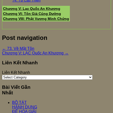
74. Tứ Cấp Thiền
Chương V: Lạc Quốc An Khương
Chương VI: Tôn Giả Cúng Dường
Chương VIII: Phật Vương Minh Chứng
Post navigation
←
73. Về Mật Tôn
Chương V: LẠC Quốc An Khương
→
Liên Kết Nhanh
Liên Kết Nhanh
Bài Viết Gần
Nhất
BỒ TÁT
HÀNH DỤNG
ĐỂ HÓA GIẢI