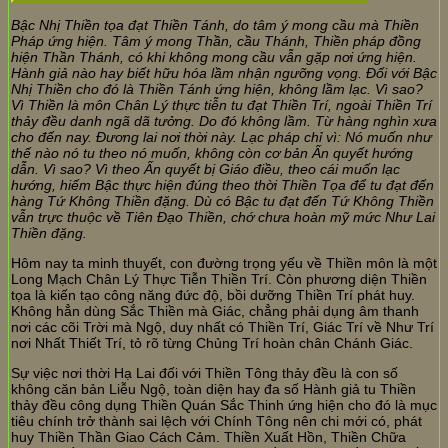
Bậc Nhị Thiền tọa đạt Thiền Tánh, do tâm ý mong cầu mà Thiền
Pháp ứng hiện. Tâm ý mong Thần, cầu Thánh, Thiền pháp đồng
hiện Thần Thánh, có khi không mong cầu vẫn gặp nơi ứng hiện.
Hành giả nào hay biết hữu hóa lầm nhận ngưỡng vọng. Đối với Bậc
Nhị Thiền cho đó là Thiền Tánh ứng hiện, không lầm lạc. Vì sao?
Vì Thiền là môn Chân Lý thực tiễn tu đạt Thiền Trí, ngoài Thiền Trí
thảy đều danh ngã dã tưởng. Do đó không lầm. Từ hàng nghìn xưa
cho đến nay. Đương lai nơi thời này. Lạc pháp chỉ vì: Nó muốn như
thế nào nó tu theo nó muốn, không còn cơ bản Ấn quyết hướng
dẫn. Vì sao? Vì theo Ấn quyết bị Giáo điều, theo cái muốn lạc
hướng, hiếm Bậc thực hiện đúng theo thời Thiền Tọa để tu đạt đến
hàng Tứ Không Thiền đặng. Dù có Bậc tu đạt đến Tứ Không Thiền
vẫn trực thuộc về Tiên Đạo Thiền, chớ chưa hoàn mỹ mức Như Lai
Thiền đặng.
Hôm nay ta minh thuyết, con đường trọng yếu về Thiền môn là một
Long Mạch Chân Lý Thực Tiễn Thiền Trí. Còn phương diện Thiền
tọa là kiến tạo công năng đức độ, bồi dưỡng Thiền Trí phát huy.
Không hẳn dùng Sắc Thiền mà Giác, chẳng phải dụng âm thanh
nơi các cõi Trời mà Ngộ, duy nhất có Thiền Trí, Giác Trí về Như Trí
nơi Nhất Thiết Trí, tỏ rõ từng Chủng Trí hoàn chân Chánh Giác.
Sự việc nơi thời Hạ Lai đối với Thiền Tông thảy đều là con số
không căn bản Liễu Ngộ, toàn diện hay đa số Hành giả tu Thiền
thảy đều công dụng Thiền Quán Sắc Thinh ứng hiện cho đó là mục
tiêu chính trở thành sai lệch với Chính Tông nên chi mới có, phát
huy Thiền Thần Giao Cách Cảm. Thiền Xuất Hồn, Thiền Chữa