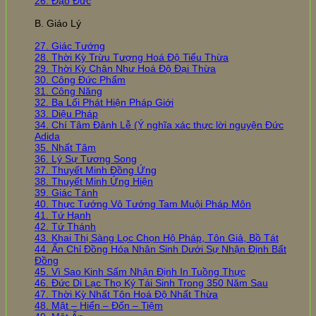
26. Đạo Đức
B. Giáo Lý
27. Giác Tướng
28. Thời Kỳ Trừu Tượng Hoá Độ Tiểu Thừa
29. Thời Kỳ Chân Như Hoá Độ Đại Thừa
30. Công Đức Phẩm
31. Công Năng
32. Ba Lối Phát Hiện Pháp Giới
33. Diệu Pháp
34. Chí Tâm Đảnh Lễ (Ý nghĩa xác thực lời nguyện Đức
Adida
35. Nhất Tâm
36. Lý Sự Tương Song
37. Thuyết Minh Đồng Ứng
38. Thuyết Minh Ứng Hiện
39. Giác Tánh
40. Thực Tướng Vô Tướng Tam Muội Pháp Môn
41. Tứ Hạnh
42. Tứ Thánh
43. Khai Thị Sàng Lọc Chọn Hộ Pháp, Tôn Giả, Bồ Tát
44. Ấn Chỉ Đồng Hóa Nhân Sinh Dưới Sự Nhận Định Bất
Đồng
45. Vì Sao Kinh Sấm Nhận Định In Tuồng Thực
46. Đức Di Lạc Thọ Ký Tái Sinh Trong 350 Năm Sau
47. Thời Kỳ Nhất Tôn Hoá Độ Nhất Thừa
48. Mật – Hiển – Đốn – Tiệm