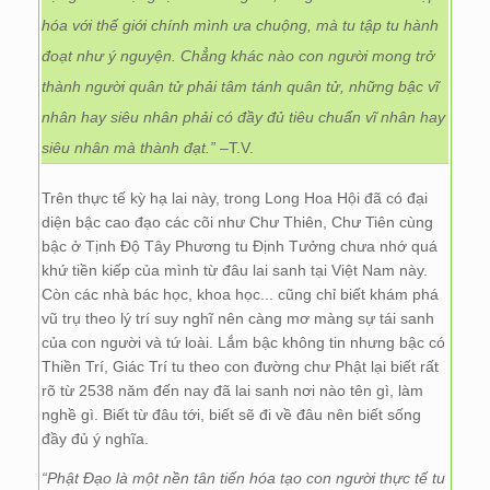
hóa với thế giới chính mình ưa chuộng, mà tu tập tu hành
đoạt như ý nguyện. Chẳng khác nào con người mong trở
thành người quân tử phải tâm tánh quân tử, những bậc vĩ
nhân hay siêu nhân phải có đầy đủ tiêu chuẩn vĩ nhân hay
siêu nhân mà thành đạt.”
–T.V.
Trên thực tế kỳ hạ lai này, trong Long Hoa Hội đã có đại
diện bậc cao đạo các cõi như Chư Thiên, Chư Tiên cùng
bậc ở Tịnh Độ Tây Phương tu Định Tưởng chưa nhớ quá
khứ tiền kiếp của mình từ đâu lai sanh tại Việt Nam này.
Còn các nhà bác học, khoa học... cũng chỉ biết khám phá
vũ trụ theo lý trí suy nghĩ nên càng mơ màng sự tái sanh
của con người và tứ loài. Lắm bậc không tin nhưng bậc có
Thiền Trí, Giác Trí tu theo con đường chư Phật lại biết rất
rõ từ 2538 năm đến nay đã lai sanh nơi nào tên gì, làm
nghề gì. Biết từ đâu tới, biết sẽ đi về đâu nên biết sống
đầy đủ ý nghĩa.
“Phật Đạo là một nền tân tiến hóa tạo con người thực tế tu