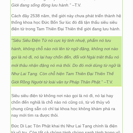
Giới đang sống động lưu hành.”
–T.V.
Cách đây 2538 năm, thế giới này chưa phát triển thành hệ
thống khoa học Đức Bổn Sư lúc đó đã tận thấu siêu siêu
điện tử trong Tam Thiên Đại Thiên thế giới đang lưu hành.
“Siêu Siêu Điện Tử nó cực kỳ tinh nhuệ, phẩm nó lưu
hành, không chỗ nào nói lên từ ngữ đặng, không nơi nào
gọi là nó đi, nó lại hay chốn đến, đối với Ngài triệt thấu nó
mới thâu nhận đặng nó mà thôi. Do đó mới dùng từ ngữ là
Như Lai Tạng. Còn chỗ hiện Tam Thiên Đại Thiên Thế
Giới Rồng Người tứ loài văn tự Pháp Thân Phật.”
–T.V.
Siêu siêu điện tử không nơi nào gọi là nó đi, nó lại hay
chốn đến nghiã là chỗ nào nó cũng có, từ vô thủy vô
chung cũng sẵn có chỉ tại khoa học không khám phá ra
nay mới tìm ra được thôi.
Đức Di Lạc Tôn Phật khai thị Như Lai Tạng chính là điện
tử vũ trụ. Còn tất cả chủng tánh chúng sanh tánh trong vũ