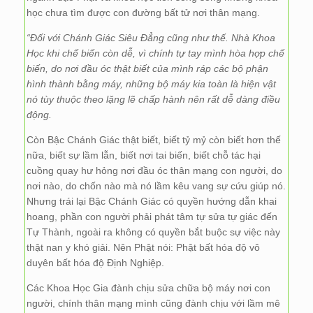
học chưa tìm được con đường bất tử nơi thân mạng.
“Đối với Chánh Giác Siêu Đẳng cũng như thế. Nhà Khoa
Học khi chế biến còn dễ, vì chính tự tay mình hòa hợp chế
biến, do nơi đầu óc thật biết của mình ráp các bộ phận
hình thành bằng máy, những bộ máy kia toàn là hiện vật
nó tùy thuộc theo lặng lẽ chấp hành nên rất dễ dàng điều
động.
Còn Bậc Chánh Giác thật biết, biết tỷ mỷ còn biết hơn thế
nữa, biết sự lầm lẫn, biết nơi tai biến, biết chỗ tác hại
cuồng quay hư hỏng nơi đầu óc thân mạng con người, do
nơi nào, do chốn nào mà nó lầm kêu vang sự cứu giúp nó.
Nhưng trái lại Bậc Chánh Giác có quyền hướng dẫn khai
hoang, phần con người phải phát tâm tự sửa tự giác đến
Tự Thành, ngoài ra không có quyền bắt buộc sự việc này
thật nan y khó giải. Nên Phật nói: Phật bất hóa độ vô
duyên bất hóa độ Định Nghiệp.
Các Khoa Học Gia đành chịu sửa chữa bộ máy nơi con
người, chính thân mạng mình cũng đành chịu với lầm mê