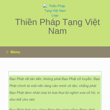
Skip
to
content
Thiền Pháp Tạng Việt
Nam
Menu
Đạo Phật rất tân tiến, không phải Đạo Phật cổ truyền, Đạo
Phật chính là một nền tảng văn minh vô tận, chẳng phải
Đạo Phật đem nhân loại tứ loài thụt lùi nghìn xưa cổ hũ, vì
như thế cho nên
Đạo Phật thời nào cũng đặng tôn sùng sống động, thời