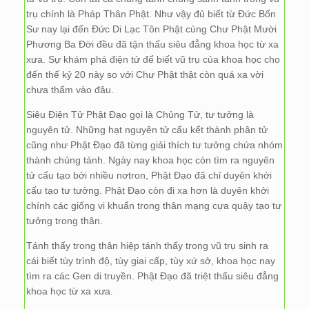
trụ chính là Pháp Thân Phật. Như vậy đủ biết từ Đức Bổn
Sư nay lại đến Đức Di Lạc Tôn Phật cùng Chư Phật Mười
Phương Ba Đời đều đã tận thấu siêu đẳng khoa học từ xa
xưa. Sự khám phá điện tử để biết vũ trụ của khoa học cho
đến thế kỷ 20 này so với Chư Phật thật còn quá xa vời
chưa thấm vào đâu.
Siêu Điện Tử Phật Đạo gọi là Chủng Tử, tư tưởng là
nguyên tử. Những hạt nguyên tử cấu kết thành phân tử
cũng như Phật Đạo đã từng giải thích tư tưởng chứa nhóm
thành chủng tánh. Ngày nay khoa học còn tìm ra nguyên
tử cấu tạo bởi nhiều nơtron, Phật Đạo đã chỉ duyên khởi
cấu tạo tư tưởng. Phật Đạo còn đi xa hơn là duyên khởi
chính các giống vi khuẩn trong thân mạng cựa quậy tạo tư
tưởng trong thân.
Tánh thấy trong thân hiệp tánh thấy trong vũ trụ sinh ra
cái biết tùy trình độ, tùy giai cấp, tùy xứ sở, khoa học nay
tìm ra các Gen di truyền. Phật Đạo đã triệt thấu siêu đẳng
khoa học từ xa xưa.