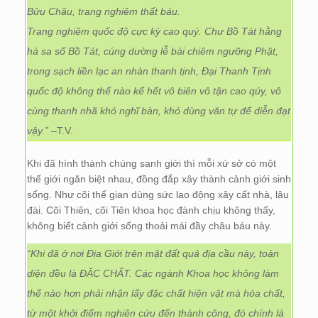
Bửu Châu, trang nghiêm thất báu.
Trang nghiêm quốc độ cực kỳ cao quý. Chư Bồ Tát hằng
hà sa số Bồ Tát, cúng dường lễ bái chiêm ngưỡng Phật,
trong sạch liền lạc an nhàn thanh tịnh, Đại Thanh Tịnh
quốc độ không thể nào kể hết vô biên vô tận cao qúy, vô
cùng thanh nhã khó nghĩ bàn, khó dùng văn tự để diễn đạt
vậy.”
–T.V.
Khi đã hình thành chúng sanh giới thì mỗi xứ sở có một
thế giới ngăn biệt nhau, đồng đắp xây thành cảnh giới sinh
sống. Như cõi thế gian dùng sức lao động xây cất nhà, lâu
đài. Cõi Thiên, cõi Tiên khoa học đành chịu không thấy,
không biết cảnh giới sống thoải mái đầy châu báu này.
“Khi đã ở nơi Địa Giới trên mặt đất quả địa cầu này, toàn
diện đều là ĐẶC CHẤT. Các ngành Khoa học không làm
thế nào hơn phải nhận lấy đặc chất hiện vật mà hóa chất,
từ một khởi điểm nghiên cứu đến thành công, đó chính là