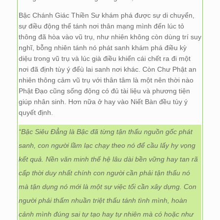
Bậc Chánh Giác Thiền Sư khám phá được sự di chuyển,
sự điều động thể tánh nơi thân mạng mình đến lúc tỏ
thông đã hòa vào vũ trụ, như nhiên không còn dùng trí suy
nghĩ, bỗng nhiên tánh nó phát sanh khám phá điều kỳ
diệu trong vũ trụ và lúc già điều khiển cái chết ra đi một
nơi đã định tùy ý đểù lai sanh nơi khác. Còn Chư Phật an
nhiên thông cảm vũ trụ với thân tâm là một nên thời nào
Phật Đạo cũng sống động có đủ tài liệu và phương tiện
giúp nhân sinh. Hơn nữa ở hay vào Niết Bàn đều tùy ý
quyết định.
“Bậc Siêu Đẳng là Bậc đã từng tận thấu nguồn gốc phát
sanh, con người lầm lạc chạy theo nó để cầu lấy hy vọng
kết quả. Nền văn minh thế hệ lâu dài bền vững hay tan rã
cấp thời duy nhất chính con người cần phải tận thấu nó
mà tận dụng nó mới là một sự việc tối cần xây dựng. Con
người phải thấm nhuần triệt thấu tánh tình mình, hoàn
cảnh mình đúng sai tự tạo hay tự nhiên mà có hoặc như