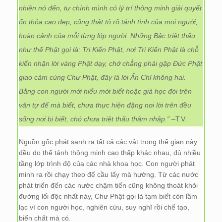
nhiên nó đến, tự chính mình có lý trí thông minh giải quyết
ổn thỏa cao đẹp, cũng thật tỏ rõ tánh tình của mọi người,
hoàn cảnh của mỗi từng lớp người. Những Bậc triệt thấu
như thế Phật gọi là: Tri Kiến Phật, nơi Tri Kiến Phật là chỗ
kiến nhận lời vàng Phật dạy, chớ chẳng phải gặp Đức Phật
giao cảm cùng Chư Phật, đây là lời Ấn Chỉ không hai.
Bằng con người mới hiểu mới biết hoặc giả học đòi trên
văn tự để mà biết, chưa thực hiện đặng nơi lời trên đều
sống nơi bị biết, chớ chưa triệt thấu thâm nhập.”
–T.V.
Nguồn gốc phát sanh ra tất cả các vật trong thế gian này
đều do thể tánh thông minh cao thấp khác nhau, đủ nhiều
tầng lớp trình độ của các nhà khoa học. Con người phát
minh ra rồi chạy theo để cầu lấy mà hưởng. Từ các nước
phát triển đến các nước chậm tiến cũng không thoát khỏi
đường lối độc nhất này, Chư Phật gọi là tạm biết còn lầm
lạc vì con người học, nghiên cứu, suy nghĩ rồi chế tạo,
biến chất mà có.