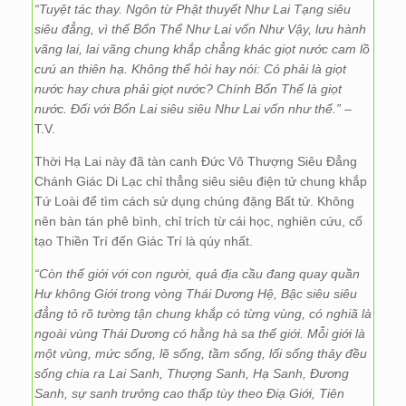
“Tuyệt tác thay. Ngôn từ Phật thuyết Như Lai Tạng siêu
siêu đẳng, vì thế Bổn Thể Như Lai vốn Như Vậy, lưu hành
vãng lai, lai vãng chung khắp chẳng khác giọt nước cam lồ
cưú an thiên hạ. Không thể hỏi hay nói: Có phải là giọt
nước hay chưa phải giọt nước? Chính Bổn Thể là giọt
nước. Đối với Bổn Lai siêu siêu Như Lai vốn như thế.”
–
T.V.
Thời Hạ Lai này đã tàn canh Đức Vô Thượng Siêu Đẳng
Chánh Giác Di Lạc chỉ thẳng siêu siêu điện tử chung khắp
Tứ Loài để tìm cách sử dụng chúng đặng Bất tử. Không
nên bàn tán phê bình, chỉ trích từ cái học, nghiên cứu, cố
tạo Thiền Trí đến Giác Trí là qúy nhất.
“Còn thế giới với con người, quả địa cầu đang quay quần
Hư không Giới trong vòng Thái Dương Hệ, Bậc siêu siêu
đẳng tỏ rõ tường tận chung khắp có từng vùng, có nghiã là
ngoài vùng Thái Dương có hằng hà sa thế giới. Mỗi giới là
một vùng, mức sống, lẽ sống, tầm sống, lối sống thảy đều
sống chia ra Lai Sanh, Thượng Sanh, Hạ Sanh, Đương
Sanh, sự sanh trưởng cao thấp tùy theo Điạ Giới, Tiên