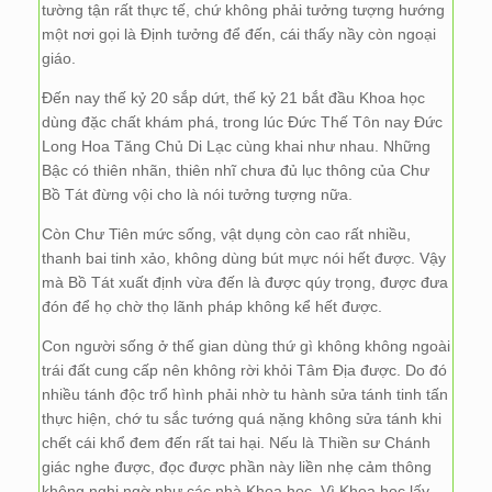
tường tận rất thực tế, chứ không phải tưởng tượng hướng
một nơi gọi là Định tưởng để đến, cái thấy nầy còn ngoại
giáo.
Đến nay thế kỷ 20 sắp dứt, thế kỷ 21 bắt đầu Khoa học
dùng đặc chất khám phá, trong lúc Đức Thế Tôn nay Đức
Long Hoa Tăng Chủ Di Lạc cùng khai như nhau. Những
Bậc có thiên nhãn, thiên nhĩ chưa đủ lục thông của Chư
Bồ Tát đừng vội cho là nói tưởng tượng nữa.
Còn Chư Tiên mức sống, vật dụng còn cao rất nhiều,
thanh bai tinh xảo, không dùng bút mực nói hết được. Vậy
mà Bồ Tát xuất định vừa đến là được qúy trọng, được đưa
đón để họ chờ thọ lãnh pháp không kể hết được.
Con người sống ở thế gian dùng thứ gì không không ngoài
trái đất cung cấp nên không rời khỏi Tâm Địa được. Do đó
nhiều tánh độc trổ hình phải nhờ tu hành sửa tánh tinh tấn
thực hiện, chớ tu sắc tướng quá nặng không sửa tánh khi
chết cái khổ đem đến rất tai hại. Nếu là Thiền sư Chánh
giác nghe được, đọc được phần này liền nhẹ cảm thông
không nghi ngờ như các nhà Khoa học. Vì Khoa học lấy