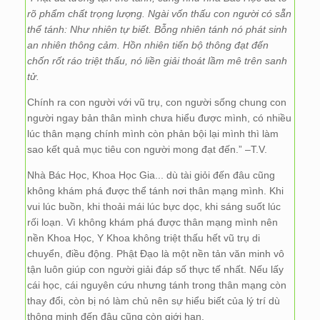
rõ phẩm chất trọng lượng. Ngài vốn thấu con người có sẵn
thể tánh: Như nhiên tự biết. Bỗng nhiên tánh nó phát sinh
an nhiên thông cảm. Hồn nhiên tiến bộ thông đạt đến
chốn rốt ráo triệt thấu, nó liền giải thoát lầm mê trên sanh
tử.
Chính ra con người với vũ trụ, con người sống chung con
người ngay bản thân mình chưa hiểu được mình, có nhiều
lúc thân mạng chính mình còn phản bội lại mình thì làm
sao kết quả mục tiêu con người mong đạt đến.” –T.V.
Nhà Bác Học, Khoa Học Gia... dù tài giỏi đến đâu cũng
không khám phá được thể tánh nơi thân mạng mình. Khi
vui lúc buồn, khi thoải mái lúc bực dọc, khi sáng suốt lúc
rối loạn. Vì không khám phá được thân mạng mình nên
nền Khoa Học, Y Khoa không triệt thấu hết vũ trụ di
chuyển, điều động. Phật Đạo là một nền tản văn minh vô
tận luôn giúp con người giải đáp số thực tế nhất. Nếu lấy
cái học, cái nguyên cứu nhưng tánh trong thân mạng còn
thay đổi, còn bị nó làm chủ nên sự hiểu biết của lý trí dù
thông minh đến đâu cũng còn giới hạn.