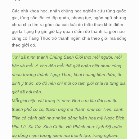
Các nhà khoa học, nhân chủng học nghiên cứu từng quốc
gia, từng sắc tộc có tập quán, phong tục, ngôn ngữ nhưng
chưa chịu tìm ra gốc của các loài do thần thức khởi điểm
gọi là Tạng họ gìn giữ lấy quan điểm đó thành ra giới nào
cũng có Tạng Thức trở thành ngăn chia theo giới mà sống
theo giới đó.
“Khi đã hình thành Chúng Sanh Giới thời mỗi người, mỗi
bậc và mỗi vị, cho đến mỗi thế giới ngăn biệt nhau cùng
nhau trưởng thành Tạng Thức, khai hoang tiềm thức, ổn
định ý thức, do đó nên chi mới có tam giới chia ra từng địa
giới đã nói trên.
Mỗi giới hiện vật trang trí như: Nhà cửa lâu đài cao ốc
thành phố có cõi thanh ứng mà thành như cõi Tiên, cảnh
Tiên có cảnh giới như nhiên đồng hiện hoa mỹ Ngọc Bích,
Pha Lê, Xa Cừ, Xích Châu, Hổ Phách như Tịnh Độ quốc
độ đồng niệm tưởng niệm mà thành tựu, trang nghiêm