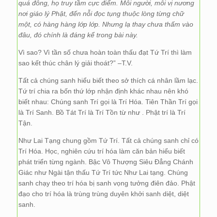
quá đông, họ truy tầm cực điểm. Mỗi người, mỗi vị nương
nơi giáo lý Phật, đến nỗi đọc tụng thuộc lòng từng chữ
một, có hàng hàng lớp lớp. Nhưng lạ thay chưa thấm vào
đâu, đó chính là đáng kể trong bài này.
Vì sao? Vì tần số chưa hoàn toàn thấu đạt Tứ Trí thì làm
sao kết thúc chân lý giải thoát?” –T.V.
Tất cả chúng sanh hiểu biết theo sở thích cá nhân lầm lạc.
Tứ trí chia ra bốn thứ lớp nhận định khác nhau nên khó
biết nhau: Chúng sanh Trí gọi là Trí Hóa. Tiên Thần Trí gọi
là Trí Sanh. Bồ Tát Trí là Trí Tồn từ như . Phật trí là Trí
Tận.
Như Lai Tạng chung gồm Tứ Trí. Tất cả chúng sanh chỉ có
Trí Hóa. Học, nghiên cứu trí hóa làm căn bản hiểu biết
phát triển từng ngành. Bậc Vô Thượng Siêu Đẳng Chánh
Giác như Ngài tận thấu Tứ Trí tức Như Lai tạng. Chúng
sanh chạy theo trí hóa bị sanh vọng tưởng điên đảo. Phật
đạo cho trí hóa là trùng trùng duyên khởi sanh diệt, diệt
sanh.