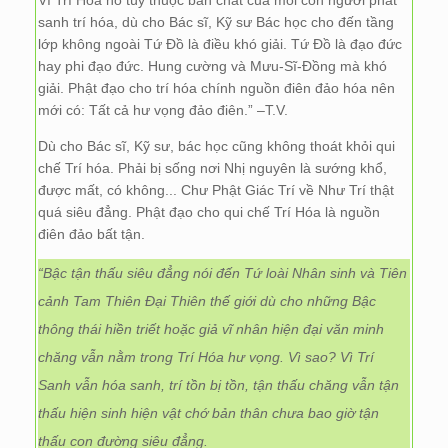
Vì Trí Hóa nó tùy thuộc bản chất của mỗi con người phát
sanh trí hóa, dù cho Bác sĩ, Kỹ sư Bác học cho đến tầng
lớp không ngoài Tứ Đồ là điều khó giải. Tứ Đồ là đạo đức
hay phi đạo đức. Hung cường và Mưu-Sĩ-Đồng mà khó
giải. Phật đạo cho trí hóa chính nguồn điên đảo hóa nên
mới có: Tất cả hư vọng đảo điên.” –T.V.
Dù cho Bác sĩ, Kỹ sư, bác học cũng không thoát khỏi qui
chế Trí hóa. Phải bị sống nơi Nhị nguyên là sướng khổ,
được mất, có không... Chư Phật Giác Trí về Như Trí thật
quá siêu đẳng. Phật đạo cho qui chế Trí Hóa là nguồn
điên đảo bất tận.
“Bậc tận thấu siêu đẳng nói đến Tứ loài Nhân sinh và Tiên
cảnh Tam Thiên Đại Thiên thế giới dù cho những Bậc
thông thái hiền triết hoặc giả vĩ nhân hiện đại văn minh
chăng vẫn nằm trong Trí Hóa hư vọng. Vì sao? Vì Trí
Sanh vẫn hóa sanh, trí tồn bị tồn, tận thấu chăng vẫn tận
thấu hiện sinh hiện vật chớ bản thân chưa bao giờ tận
thấu con đường siêu đẳng.