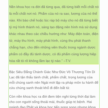
Nền khoa học ra đời đã từng qua, đã từng biết mỗi chất nó
là mỗi chất nơi nó. Phẩm của nó ra sao, lượng của nó thế
nào. Khi bào chế hoặc lúc ráp bộ máy cho nó đã từng biết
tỷ mỷ hình thành nó, sáng tạo đặng nên hình mà sử dụng
khác nhau theo các chiều hướng như: Máy điện toán, điện
tử, máy thu hình, máy phát hình, cùng thu phát thanh
chẳng hạn, cho đến những viên thuốc trong ngành dược
phẩm có đầy đủ tánh dược, có đủ phẩm cùng lượng hiệp
hóa rất tỏ rõ không lầm lạc tý nào.” –T.V.
Bậc Siêu Đẳng Chánh Giác Như Đức Vô Thượng Tôn Di
Lạc đã tận thấu tánh chất, phẩm chất, trọng lượng của
mỗi chúng sanh nên Ngài mới lập ra pháp môn tu hành để
cứu chúng sanh thoát khổ đi đến bất tử.
Còn nền khoa học ra đời đem tiện nghi từng thời đại làm
cho con người sống thoải mái, thuốc giúp trị bệnh. Hai
ngành đạo Phật và khoa học tiến song song nhưng khoa