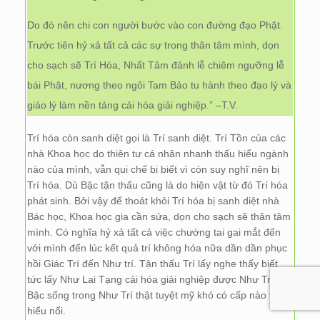
Do đó nên chi con người bước vào con đường đạo Phật.
Trước tiên hỷ xả tất cả các sự trong thân tâm mình, dọn
cho sạch sẽ Trí Hóa, Nhất Tâm đảnh lễ chiêm ngưỡng lễ
bái Phật, nương theo ngôi Tam Bảo tu hành theo đạo lý và
giáo lý làm nền tảng cải hóa giải nghiệp.” –T.V.
Trí hóa còn sanh diệt gọi là Trí sanh diệt. Trí Tồn của các
nhà Khoa học do thiên tư cá nhân nhanh thấu hiểu ngành
nào của mình, vẫn qui chế bị biết vì còn suy nghĩ nên bị
Trí hóa. Dù Bậc tận thấu cũng là do hiện vật từ đó Trí hóa
phát sinh. Bởi vậy để thoát khỏi Trí hóa bị sanh diệt nhà
Bác học, Khoa học gia cần sửa, dọn cho sạch sẽ thân tâm
mình. Có nghĩa hỷ xả tất cả việc chướng tai gai mắt đến
với mình đến lúc kết quả trí không hóa nữa dần dần phục
hồi Giác Trí đến Như trí. Tận thấu Trí lấy nghe thấy biết
tức lấy Như Lai Tạng cải hóa giải nghiệp được Như Trí.
Bậc sống trong Như Trí thật tuyệt mỹ khó có cấp nào thấu
hiểu nổi.