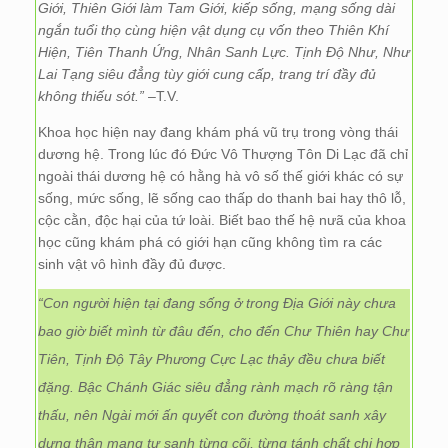
Giới, Thiên Giới làm Tam Giới, kiếp sống, mạng sống dài
ngắn tuổi thọ cùng hiện vật dụng cụ vốn theo Thiên Khí
Hiện, Tiên Thanh Ứng, Nhân Sanh Lực. Tịnh Độ Như, Như
Lai Tạng siêu đẳng tùy giới cung cấp, trang trí đầy đủ
không thiếu sót.”
–T.V.
Khoa học hiện nay đang khám phá vũ trụ trong vòng thái
dương hệ. Trong lúc đó Đức Vô Thượng Tôn Di Lạc đã chỉ
ngoài thái dương hệ có hằng hà vô số thế giới khác có sự
sống, mức sống, lẽ sống cao thấp do thanh bai hay thô lỗ,
cộc cằn, độc hại của tứ loài. Biết bao thế hệ nưã của khoa
học cũng khám phá có giới hạn cũng không tìm ra các
sinh vật vô hình đầy đủ được.
“Con người hiện tại đang sống ở trong Địa Giới này chưa
bao giờ biết mình từ đâu đến, cho đến Chư Thiên hay Chư
Tiên, Tịnh Độ Tây Phương Cực Lạc thảy đều chưa biết
đặng. Bậc Chánh Giác siêu đẳng rành mạch rõ ràng tận
thấu, nên Ngài mới ấn quyết con đường thoát sanh xây
dựng thân mạng tự sanh từng cõi, từng tánh chất chi hợp