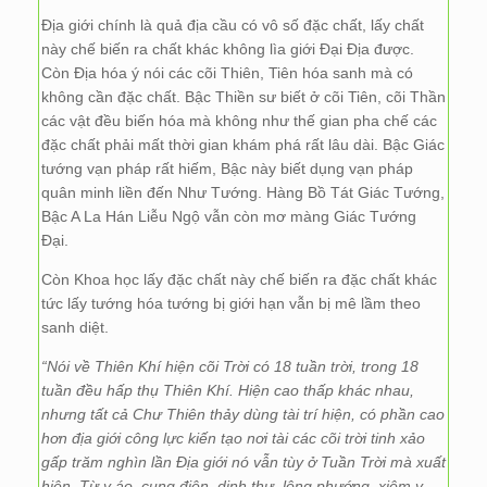
Địa giới chính là quả địa cầu có vô số đặc chất, lấy chất
này chế biến ra chất khác không lìa giới Đại Địa được.
Còn Địa hóa ý nói các cõi Thiên, Tiên hóa sanh mà có
không cần đặc chất. Bậc Thiền sư biết ở cõi Tiên, cõi Thần
các vật đều biến hóa mà không như thế gian pha chế các
đặc chất phải mất thời gian khám phá rất lâu dài. Bậc Giác
tướng vạn pháp rất hiếm, Bậc này biết dụng vạn pháp
quân minh liền đến Như Tướng. Hàng Bồ Tát Giác Tướng,
Bậc A La Hán Liễu Ngộ vẫn còn mơ màng Giác Tướng
Đại.
Còn Khoa học lấy đặc chất này chế biến ra đặc chất khác
tức lấy tướng hóa tướng bị giới hạn vẫn bị mê lầm theo
sanh diệt.
“Nói về Thiên Khí hiện cõi Trời có 18 tuần trời, trong 18
tuần đều hấp thụ Thiên Khí. Hiện cao thấp khác nhau,
nhưng tất cả Chư Thiên thảy dùng tài trí hiện, có phần cao
hơn địa giới công lực kiến tạo nơi tài các cõi trời tinh xảo
gấp trăm nghìn lần Địa giới nó vẫn tùy ở Tuần Trời mà xuất
hiện. Từ y áo, cung điện, dinh thự, lộng phướng, xiêm y,