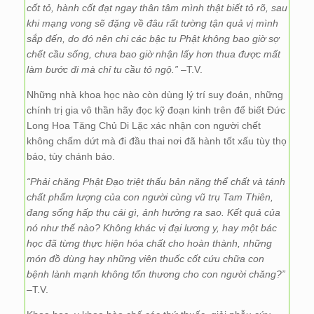
cốt tỏ, hành cốt đạt ngay thân tâm mình thật biết tỏ rõ, sau
khi mạng vong sẽ đặng về đâu rất tường tận quả vị mình
sắp đến, do đó nên chi các bậc tu Phật không bao giờ sợ
chết cầu sống, chưa bao giờ nhận lấy hơn thua được mất
làm bước đi mà chỉ tu cầu tỏ ngộ.”
–T.V.
Những nhà khoa học nào còn dùng lý trí suy đoán, những
chính trị gia vô thần hãy đọc kỹ đoạn kinh trên để biết Đức
Long Hoa Tăng Chủ Di Lặc xác nhận con người chết
không chấm dứt mà đi đầu thai nơi đã hành tốt xấu tùy thọ
báo, tùy chánh báo.
“Phải chăng Phật Đạo triệt thấu bản năng thể chất và tánh
chất phẩm lượng của con người cùng vũ trụ Tam Thiên,
đang sống hấp thụ cái gì, ảnh hưởng ra sao. Kết quả của
nó như thế nào? Không khác vị đại lương y, hay một bác
học đã từng thực hiện hóa chất cho hoàn thành, những
món đồ dùng hay những viên thuốc cốt cứu chữa con
bệnh lành mạnh không tổn thương cho con người chăng?”
–
T.V.