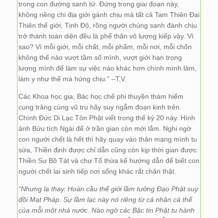
trong con đường sanh tử. Đứng trong giai đoạn này,
không riêng chi địa giới gánh chịu mà tất cả Tam Thiên Đại
Thiên thế giới, Tịnh Độ, rồng người chúng sanh đành chịu
trở thành toàn diện đều là phế thân vô lượng kiếp vậy. Vì
sao? Vì mỗi giới, mỗi chất, mỗi phẩm, mỗi nơi, mỗi chốn
không thể nào vượt tầm số mình, vượt giới hạn trọng
lượng mình để làm sự việc nào khác hơn chính mình làm,
làm y như thế mà hứng chịu.” –T.V.
Các Khoa học gia, Bác học chế phi thuyền thám hiểm
cung trăng cùng vũ trụ hãy suy ngẫm đoạn kinh trên.
Chính Đức Di Lạc Tôn Phật viết trong thế kỷ 20 này. Hình
ảnh Bửu tích Ngài để ở trần gian còn mới lắm. Nghi ngờ
con người chết là hết thì hãy quay vào thân mạng mình tu
sửa, Thiền định được chỉ dẫn cũng còn kịp thời gian được
Thiền Sư Bồ Tát và chư Tổ thừa kế hướng dẫn để biết con
người chết lai sinh tiếp nơi sống khác rất chân thật.
“Nhưng lạ thay. Hoàn cầu thế giới lầm tưởng Đạo Phật suy
đồi Mạt Pháp. Sự lầm lạc này nó riêng từ cá nhân cá thể
của mỗi một nhà nước. Nào ngờ các Bậc tin Phật tu hành