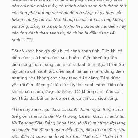
nên chi nhìn nhận thấy, trở thành cảnh sanh tình thành thử
các ông phải nương nơi cảnh để mà sống, chạy theo sắc
tướng cầu lấy an vui. Nếu không có sắc thì các ông không
vui sống. Bằng chưa có tình khô héo bước đi, hai điểm này
các ông đành theo sanh tử, đó chính là điều đáng kể
nhất.”
–T.V.
Tất cả khoa học gia đều bị có cảnh sanh tình. Tức khi có
diễn cảnh, có hoàn cảnh vui, buồn…điện tử vũ trụ liền
điều động thân mạng làm phát ra tánh tình. Bậc Thiền Sư
lấy tình sanh cảnh tức điều hành lại tánh mình, dụng điện
tử trung hòa không cho chạy theo diễn cảnh. Tâm đứng
yên rồi điều động giải tỏa tức lấy tình sanh cảnh. Dần dần
không còn sanh, được tỏ thông. Đã không sanh đâu còn
tử. Thấu đạt bất tử, từ đó lời nói, cử chỉ đều siêu đẳng.
“Thời này khoa học chưa có danh chánh ngôn thuận trên
thế giới. Thái tử tu đạt Vô Thượng Chánh Giác. Thái tử tận
Vô Thượng Siêu Đẳng Khoa Học, tỏ rõ tỷ mỷ từng lớp lang
di chuyển linh động thuyên diễn điện, điện tử cho đến siêu
siêu điện tử chung khắp vũ trụ Tam Thiên Đại Thiên Thế