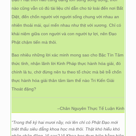
nào cũng vẫn có đủ tài liệu chỉ dẫn cho tứ loài đến nơi Bất
Diệt, đến chốn người với người sống chung với nhau an
nhiên thoải mái, quí mến nhau như thịt với xương. Chỉ có
khái niệm giữa con người và con người tự lợi, nên Đạo
Phật chậm tiến mà thôi.
Bao nhiêu những lời xác minh mong sao cho Bậc Tín Tâm
thức tỉnh, nhận lãnh lời Kinh Pháp thực hành hóa giải, đó
chính là tu, chớ đừng nên tu theo tổ chức mà bê trễ chốn
thực hành hóa giải thân tâm làm thế nào Tri Kiến Giải
Thoát đặng?
–Chân Nguyên Thực Tế Luận Kinh
“Trong thế kỷ hai mươi nầy, nói lên chỉ có Phật Đạo mới
triệt thấu siêu đẳng khoa học mà thôi. Thật khó hiểu khó
nhận chân đặng. Vì sao? Vì Khoa học thực hiện bằng hiện