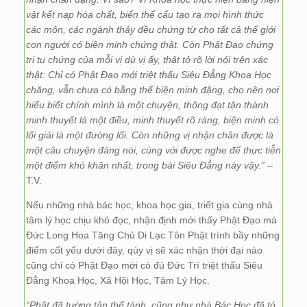
vật kết nạp hóa chất, biến thể cấu tạo ra mọi hình thức
các môn, các ngành thảy đều chứng từ cho tất cả thế giới
con người có biện minh chứng thật. Còn Phật Đạo chứng
tri tu chứng của mỗi vị dù vị ấy, thật tỏ rõ lời nói trên xác
thật: Chỉ có Phật Đạo mới triệt thấu Siêu Đẳng Khoa Học
chăng, vẫn chưa có bằng thể biện minh đặng, cho nên nơi
hiểu biết chính mình là một chuyện, thông đạt tận thành
minh thuyết là một điều, minh thuyết rõ ràng, biện minh có
lối giải là một đường lối. Còn những vị nhận chân được là
một câu chuyện đáng nói, cùng với được nghe để thực tiễn
một điểm khó khăn nhất, trong bài Siêu Đẳng này vậy.” –
T.V.
Nếu những nhà bác học, khoa học gia, triết gia cùng nhà
tâm lý học chịu khó đọc, nhận định mới thấy Phật Đạo mà
Đức Long Hoa Tăng Chủ Di Lạc Tôn Phật trình bầy những
điểm cốt yếu dưới đây, qúy vị sẽ xác nhận thời đại nào
cũng chỉ có Phật Đạo mới có đủ Đức Trí triệt thấu Siêu
Đẳng Khoa Học, Xã Hội Học, Tâm Lý Học.
“Phật đã tường tận thể tánh, cũng như nhà Bác Học đã tỏ