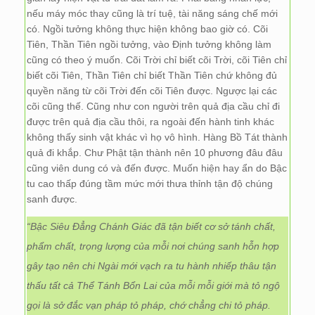
nếu máy móc thay cũng là trí tuệ, tài năng sáng chế mới
có. Ngồi tưởng không thực hiện không bao giờ có. Cõi
Tiên, Thần Tiên ngồi tưởng, vào Định tưởng không làm
cũng có theo ý muốn. Cõi Trời chỉ biết cõi Trời, cõi Tiên chỉ
biết cõi Tiên, Thần Tiên chỉ biết Thần Tiên chứ không đủ
quyền năng từ cõi Trời đến cõi Tiên được. Ngược lại các
cõi cũng thế. Cũng như con người trên quả địa cầu chỉ đi
được trên quả địa cầu thôi, ra ngoài đến hành tinh khác
không thấy sinh vật khác vì họ vô hình. Hàng Bồ Tát thành
quả đi khắp. Chư Phật tận thành nên 10 phương đâu đâu
cũng viên dung có và đến được. Muốn hiện hay ẩn do Bậc
tu cao thấp đúng tầm mức mới thưa thỉnh tận độ chúng
sanh được.
“Bậc Siêu Đẳng Chánh Giác đã tận biết cơ sở tánh chất,
phẩm chất, trọng lượng của mỗi nơi chúng sanh hỗn hợp
gây tạo nên chi Ngài mới vạch ra tu hành nhiếp thâu tận
thấu tất cả Thể Tánh Bổn Lai của mỗi mỗi giới mà tỏ ngộ
gọi là sở đắc vạn pháp tỏ pháp, chớ chẳng chi tỏ pháp.