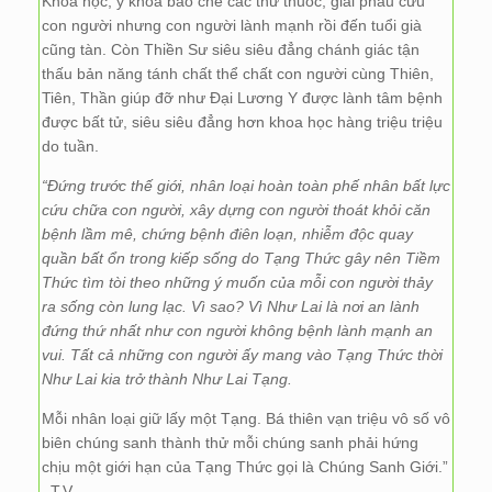
Khoa học, y khoa bào chế các thứ thuốc, giải phẫu cứu
con người nhưng con người lành mạnh rồi đến tuổi già
cũng tàn. Còn Thiền Sư siêu siêu đẳng chánh giác tận
thấu bản năng tánh chất thể chất con người cùng Thiên,
Tiên, Thần giúp đỡ như Đại Lương Y được lành tâm bệnh
được bất tử, siêu siêu đẳng hơn khoa học hàng triệu triệu
do tuần.
“Đứng trước thế giới, nhân loại hoàn toàn phế nhân bất lực
cứu chữa con người, xây dựng con người thoát khỏi căn
bệnh lầm mê, chứng bệnh điên loạn, nhiễm độc quay
quần bất ổn trong kiếp sống do Tạng Thức gây nên Tiềm
Thức tìm tòi theo những ý muốn của mỗi con người thảy
ra sống còn lung lạc. Vì sao? Vì Như Lai là nơi an lành
đứng thứ nhất như con người không bệnh lành mạnh an
vui. Tất cả những con người ấy mang vào Tạng Thức thời
Như Lai kia trở thành Như Lai Tạng.
Mỗi nhân loại giữ lấy một Tạng. Bá thiên vạn triệu vô số vô
biên chúng sanh thành thử mỗi chúng sanh phải hứng
chịu một giới hạn của Tạng Thức gọi là Chúng Sanh Giới.”
–T.V.