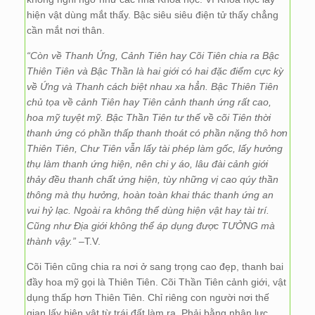
hiện vật dùng mắt thấy. Bậc siêu siêu điện tử thấy chẳng
cần mắt nơi thân.
“Còn về Thanh Ứng, Cảnh Tiên hay Cõi Tiên chia ra Bậc
Thiên Tiên và Bậc Thần là hai giới có hai đặc điểm cực kỳ
về Ứng và Thanh cách biệt nhau xa hẳn. Bậc Thiên Tiên
chủ tọa về cảnh Tiên hay Tiên cảnh thanh ứng rất cao,
hoa mỹ tuyệt mỹ. Bậc Thần Tiên tư thế về cõi Tiên thời
thanh ứng có phần thấp thanh thoát có phần nặng thô hơn
Thiên Tiên, Chư Tiên vẫn lấy tài phép làm gốc, lấy hưởng
thụ làm thanh ứng hiện, nên chi y áo, lâu đài cảnh giới
thảy đều thanh chất ứng hiện, tùy những vị cao qúy thần
thông mà thụ hưởng, hoàn toàn khai thác thanh ứng an
vui hỷ lạc. Ngoài ra không thể dùng hiện vật hay tài trí.
Cũng như Địa giới không thể áp dụng được TƯỞNG mà
thành vậy.”
–T.V.
Cõi Tiên cũng chia ra nơi ở sang trọng cao đẹp, thanh bai
đầy hoa mỹ gọi là Thiên Tiên. Cõi Thần Tiên cảnh giới, vật
dụng thấp hơn Thiên Tiên. Chỉ riêng con người nơi thế
gian lấy hiện vật từ trái đất làm ra. Phải bằng nhân lực,