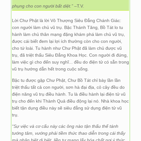
phụng cho con người bất diệt.”
–T.V.
Lời Chư Phật là lời Vô Thượng Siêu Đẳng Chánh Giác:
con người làm chủ vũ trụ. Bậc Thánh Tăng, Bồ Tát lo tu
hành làm chủ thân mạng đặng khám phá làm chủ vũ trụ,
được cái biết đem lại lợi ích thường còn cho con người,
cho tứ loài. Tu hành như Chư Phật đã làm chủ được vũ
trụ, đã triệt thấu Siêu Đẳng Khoa Học. Con người đi đứng,
làm việc gì cho đến suy nghĩ... đều do điện tử có sẵn trong
vũ trụ hướng dẫn hết trong cuộc sống.
Bậc tu được gặp Chư Phật, Chư Bồ Tát chỉ bày lần lần
triệt thấu tất cả con người, sơn hà đại địa, cỏ cây đều do
điện năng vũ trụ điều hành. Tu là điều hành lại điện tử vũ
trụ cho đến khi Thành Quả điều động lại nó. Nhà khoa học
biết tận dụng điều này sẽ siêu đẳng sử dụng điện tử vũ
trụ.
“Sự việc và cơ cấu này các ông nào tận thấu thể tánh
tướng tâm, vướng phải tiềm thức thao diễn trong cái thấy
mà phân biệt dị biệt, liền tự mang lấy hóa chất nơi ý thức