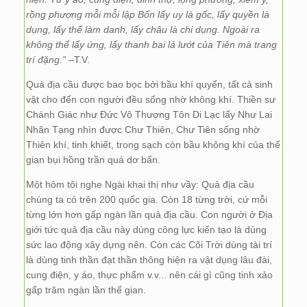
rồng phượng mỗi mỗi lập Bổn lấy uy là gốc, lấy quyền là
dụng, lấy thế làm danh, lấy châu là chi dụng. Ngoài ra
không thể lấy ứng, lấy thanh bai lả lướt của Tiên mà trang
trí đặng.”
–T.V.
Quả địa cầu được bao bọc bởi bầu khí quyển, tất cả sinh
vật cho đến con người đều sống nhờ không khí. Thiền sư
Chánh Giác như Đức Vô Thượng Tôn Di Lạc lấy Như Lai
Nhãn Tạng nhìn được Chư Thiên, Chư Tiên sống nhờ
Thiên khí, tinh khiết, trong sạch còn bầu không khí của thế
gian bụi hồng trần quá dơ bẩn.
Một hôm tôi nghe Ngài khai thị như vầy: Quả địa cầu
chúng ta có trên 200 quốc gia. Còn 18 từng trời, cứ mỗi
từng lớn hơn gấp ngàn lần quả địa cầu. Con người ở Địa
giới tức quả địa cầu này dùng công lực kiến tạo là dùng
sức lao động xây dựng nên. Còn các Cõi Trời dùng tài trí
là dùng tinh thần đạt thần thông hiện ra vật dụng lâu đài,
cung điện, y áo, thực phẩm v.v... nên cái gì cũng tinh xảo
gấp trăm ngàn lần thế gian.