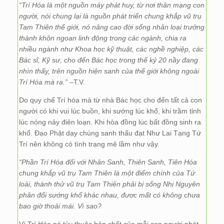
“Trí Hóa là một nguồn máy phát huy, từ nơi thân mạng con
người, nói chung lại là nguồn phát triển chung khắp vũ trụ
Tam Thiên thế giới, nó nâng cao đời sống nhân loại trưởng
thành khôn ngoan linh động trong các ngành, chia ra
nhiều ngành như Khoa học kỹ thuật, các nghề nghiệp, các
Bác sĩ, Kỹ sư, cho đến Bác học trong thế kỷ 20 nầy đang
nhìn thấy, trên nguồn hiện sanh của thế giới không ngoài
Trí Hóa mà ra.”
–T.V.
Do quy chế Trí hóa mà từ nhà Bác học cho đến tất cả con
người có khi vui lúc buồn, khi sướng lúc khổ, khi trầm tỉnh
lúc nóng nảy điên loạn. Khi hòa đồng lúc bất đồng sinh ra
khổ. Đạo Phật dạy chúng sanh thấu đạt Như Lai Tạng Tứ
Trí nên không có tình trạng mê lầm như vậy.
“Phần Trí Hóa đối với Nhân Sanh, Thiên Sanh, Tiên Hóa
chung khắp vũ trụ Tam Thiên là một điểm chính của Tứ
loài, thành thử vũ trụ Tam Thiên phải bị sống Nhị Nguyên
phân đối sướng khổ khác nhau, được mất có không chưa
bao giờ thoải mái. Vì sao?