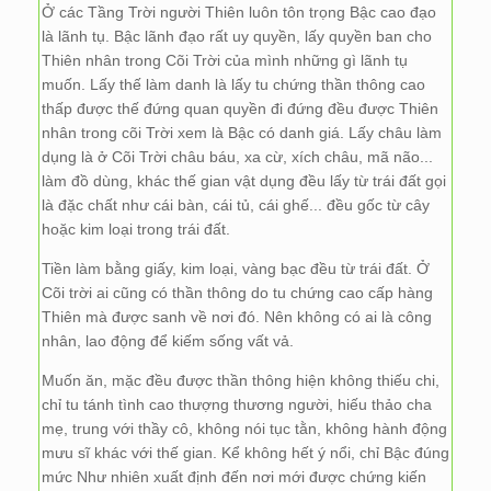
Ở các Tầng Trời người Thiên luôn tôn trọng Bậc cao đạo
là lãnh tụ. Bậc lãnh đạo rất uy quyền, lấy quyền ban cho
Thiên nhân trong Cõi Trời của mình những gì lãnh tụ
muốn. Lấy thế làm danh là lấy tu chứng thần thông cao
thấp được thế đứng quan quyền đi đứng đều được Thiên
nhân trong cõi Trời xem là Bậc có danh giá. Lấy châu làm
dụng là ở Cõi Trời châu báu, xa cừ, xích châu, mã não...
làm đồ dùng, khác thế gian vật dụng đều lấy từ trái đất gọi
là đặc chất như cái bàn, cái tủ, cái ghế... đều gốc từ cây
hoặc kim loại trong trái đất.
Tiền làm bằng giấy, kim loại, vàng bạc đều từ trái đất. Ở
Cõi trời ai cũng có thần thông do tu chứng cao cấp hàng
Thiên mà được sanh về nơi đó. Nên không có ai là công
nhân, lao động để kiếm sống vất vả.
Muốn ăn, mặc đều được thần thông hiện không thiếu chi,
chỉ tu tánh tình cao thượng thương người, hiếu thảo cha
mẹ, trung với thầy cô, không nói tục tằn, không hành động
mưu sĩ khác với thế gian. Kể không hết ý nổi, chỉ Bậc đúng
mức Như nhiên xuất định đến nơi mới được chứng kiến