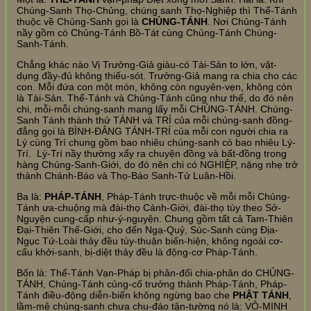
Chúng-Sanh Thọ-Chủng, chúng sanh Thọ-Nghiệp thì Thể-Tánh
thuộc về Chúng-Sanh gọi là
CHỦNG-TÁNH
. Nơi Chủng-Tánh
nầy gồm có Chủng-Tánh Bồ-Tát cùng Chủng-Tánh Chúng-
Sanh-Tánh.
Chẳng khác nào Vị Trưởng-Giả giàu-có Tài-Sản to lớn, vật-
dụng đầy-đủ không thiếu-sót. Trưởng-Giả mang ra chia cho các
con. Mỗi đứa con một món, không còn nguyên-vẹn, không còn
là Tài-Sản. Thể-Tánh và Chủng-Tánh cũng như thế, do đó nên
chi, mỗi-mỗi chúng-sanh mang lấy mỗi CHỦNG-TÁNH. Chúng-
Sanh Tánh thành thử TÁNH và TRÍ của mỗi chúng-sanh đồng-
đẳng gọi là BÌNH-ĐẲNG TÁNH-TRÍ của mỗi con người chia ra
Lý cùng Trí chung gồm bao nhiêu chúng-sanh có bao nhiêu Lý-
Trí. Lý-Trí nầy thường xẩy ra chuyện đồng và bất-đồng trong
hàng Chúng-Sanh-Giới, do đó nên chi có NGHIỆP, nặng nhẹ trở
thành Chánh-Báo và Thọ-Báo Sanh-Tử Luân-Hồi.
Ba là:
PHÁP-TÁNH
, Pháp-Tánh trực-thuộc về mỗi mỗi Chủng-
Tánh ưa-chuộng mà đài-thọ Cảnh-Giới, đài-thọ tùy theo Sở-
Nguyện cung-cấp như-ý-nguyện. Chung gồm tất cả Tam-Thiên
Đại-Thiên Thế-Giới, cho đến Ngạ-Quỷ, Súc-Sanh cùng Địa-
Ngục Tứ-Loài thảy đều tùy-thuận biến-hiện, không ngoài cơ-
cấu khởi-sanh, bị-diệt thảy đều là động-cơ Pháp-Tánh.
Bốn là: Thể-Tánh Vạn-Pháp bị phân-đối chia-phân do CHỦNG-
TÁNH, Chủng-Tánh củng-cố trưởng thành Pháp-Tánh, Pháp-
Tánh điều-động diễn-biến không ngừng bao che
PHẬT TÁNH
,
lầm-mê chúng-sanh chưa chu-đáo tận-tường nó là: VÔ-MINH