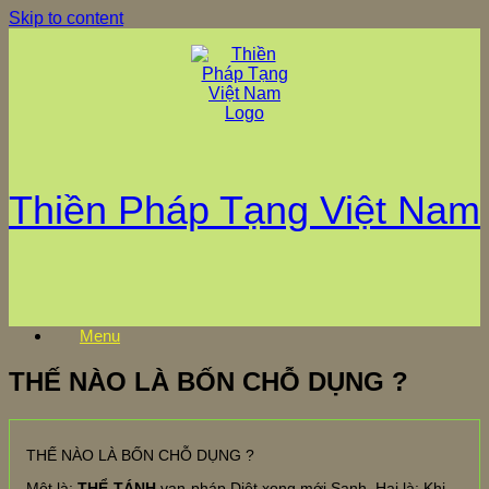
Skip to content
Thiền Pháp Tạng Việt Nam
Menu
THẾ NÀO LÀ BỐN CHỖ DỤNG ?
THẾ NÀO LÀ BỐN CHỖ DỤNG ?
Một là:
THỂ-TÁNH
vạn-pháp Diệt xong mới Sanh. Hai là: Khi