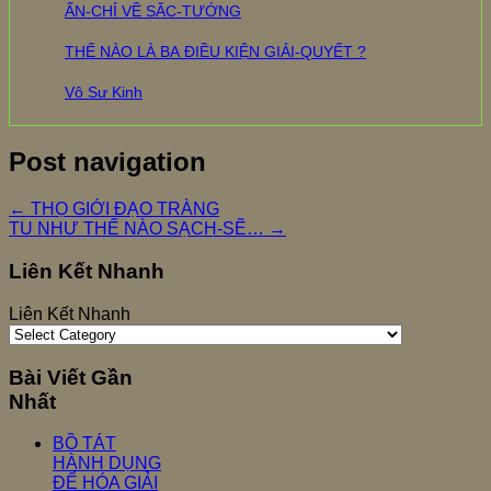
ẤN-CHỈ VỀ SẮC-TƯỚNG
THẾ NÀO LÀ BA ĐIỀU KIỆN GIẢI-QUYẾT ?
Vô Sư Kinh
Post navigation
←
THỌ GIỚI ĐẠO TRÀNG
TU NHƯ THẾ NÀO SẠCH-SẼ…
→
Liên Kết Nhanh
Liên Kết Nhanh
Bài Viết Gần
Nhất
BỒ TÁT
HÀNH DỤNG
ĐỂ HÓA GIẢI