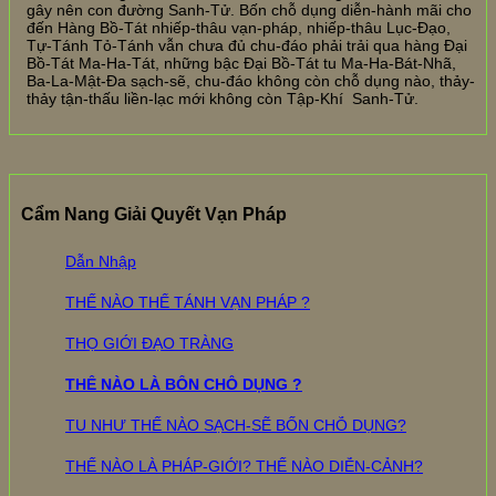
gây nên con đường Sanh-Tử. Bốn chỗ dụng diễn-hành mãi cho
đến Hàng Bồ-Tát nhiếp-thâu vạn-pháp, nhiếp-thâu Lục-Đạo,
Tự-Tánh Tỏ-Tánh vẫn chưa đủ chu-đáo phải trải qua hàng Đại
Bồ-Tát Ma-Ha-Tát, những bậc Đại Bồ-Tát tu Ma-Ha-Bát-Nhã,
Ba-La-Mật-Đa sạch-sẽ, chu-đáo không còn chỗ dụng nào, thảy-
thảy tận-thấu liền-lạc mới không còn Tập-Khí Sanh-Tử.
Cẩm Nang Giải Quyết Vạn Pháp
Dẫn Nhập
THẾ NÀO THỂ TÁNH VẠN PHÁP ?
THỌ GIỚI ĐẠO TRÀNG
THẾ NÀO LÀ BỐN CHỖ DỤNG ?
TU NHƯ THẾ NÀO SẠCH-SẼ BỐN CHỖ DỤNG?
THẾ NÀO LÀ PHÁP-GIỚI? THẾ NÀO DIỄN-CẢNH?