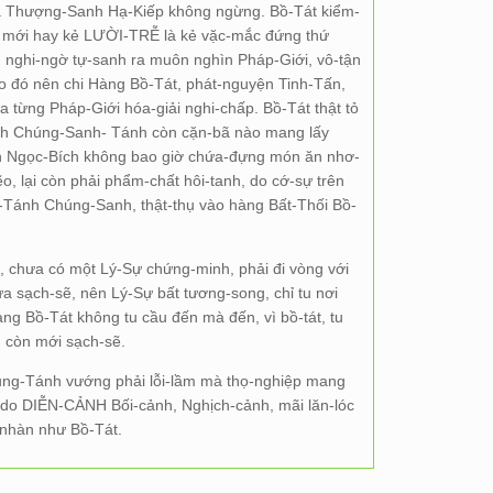
là Thượng-Sanh Hạ-Kiếp không ngừng. Bồ-Tát kiểm-
 mới hay kẻ LƯỜI-TRỄ là kẻ vặc-mắc đứng thứ
, nghi-ngờ tự-sanh ra muôn nghìn Pháp-Giới, vô-tận
do đó nên chi Hàng Bồ-Tát, phát-nguyện Tinh-Tấn,
từng Pháp-Giới hóa-giải nghi-chấp. Bồ-Tát thật tỏ
ánh Chúng-Sanh- Tánh còn cặn-bã nào mang lấy
n Ngọc-Bích không bao giờ chứa-đựng món ăn nhơ-
, lại còn phải phẩm-chất hôi-tanh, do cớ-sự trên
g-Tánh Chúng-Sanh, thật-thụ vào hàng Bất-Thối Bồ-
, chưa có một Lý-Sự chứng-minh, phải đi vòng với
sạch-sẽ, nên Lý-Sự bất tương-song, chỉ tu nơi
 Bồ-Tát không tu cầu đến mà đến, vì bồ-tát, tu
g còn mới sạch-sẽ.
ủng-Tánh vướng phải lỗi-lầm mà thọ-nghiệp mang
 do DIỄN-CẢNH Bối-cảnh, Nghịch-cảnh, mãi lăn-lóc
-nhàn như Bồ-Tát.