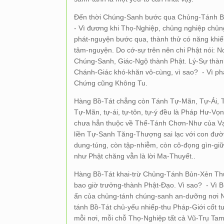
Đến thời Chúng-Sanh bước qua Chủng-Tánh Bồ
- Vì đương khi Thọ-Nghiệp, chủng nghiệp chủn
phát-nguyện bước qua, thành thử có năng khiế
tâm-nguyện. Do cớ-sự trên nên chi Phật nói:
Chúng-Sanh, Giác-Ngộ thành Phật. Lý-Sự thành 
Chánh-Giác khó-khăn vô-cùng, vì sao? - Vì ph
Chứng cũng Không Tu.
Hàng Bồ-Tát chẳng còn Tánh Tự-Mãn, Tự-Ái, T
Tự-Mãn, tự-ái, tự-tôn, tự-ý đều là Pháp Hư-Vọn
chưa hẳn thuộc về Thể-Tánh Chơn-Như của Vạ
liền Tự-Sanh Tăng-Thượng sai lạc với con đườn
dung-túng, còn tập-nhiễm, còn cô-đọng gìn-giữ 
như Phật chăng vẫn là lời Ma-Thuyết..
Hàng Bồ-Tát khai-trừ Chủng-Tánh Bủn-Xẻn Th
bao giờ trưởng-thành Phật-Đạo. Vì sao? - Vì 
ẩn của chủng-tánh chúng-sanh an-dưỡng nơi N
tánh Bồ-Tát chủ-yếu nhiếp-thu Pháp-Giới cốt
mỗi nơi, mỗi chỗ Thọ-Nghiệp tất cả Vũ-Trụ Tam