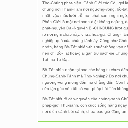
Thọ-Chủng phát-hiện Cảnh Giới các Cõi, gọi 
chứng nơi Thâm-Tâm nơi ngưỡng-vọng, bồ-tát
nhất, vặc-mắc lười-trễ mới phát-sanh nghi-ngờ
Pháp-Giới là một nơi sanh-diệt không ngừng, 
phát-nguyện Đại-Nguyện BI-CHÍ-DŨNG lướt qua 
rõ nơi nghi chấp nầy, chưa hóa-giải Chủng-T
nghiệp-quả của chủng-tánh ấy. Cũng như Ché
nhớp, hàng Bồ-Tát nhiếp-thu suốt-thông vạn nẽo
nên chi Bồ-Tát hóa-giải gạn trừ sạch-sẽ Chủn
Tát mà Tu-Đạt.
Bồ-Tát nhìn-nhận tại sao các hàng tu chưa đến
Chúng-Sanh-Tánh mà Thọ-Nghiệp? Do nơi chưa 
ngưỡng-vọng mong đến mà chẳng đến. Còn hàng
sửa tận gốc nên tất cả vạn-pháp hồi Tôn khôn
Bồ-Tát biết rõ căn-nguyên của chúng-sanh Ch
pháp-giới Thụ-sanh, còn cuộc sống hằng ngày
nơi diễn-cảnh bối-cảnh, chưa bao giờ đặng an