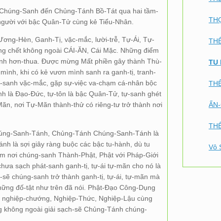
Chúng-Sanh đến Chủng-Tánh Bồ-Tát qua hai tầm-
TH
gười với bậc Quân-Tử cùng kẻ Tiểu-Nhân.
g-Hèn, Ganh-Tị, vặc-mắc, lười-trễ, Tự-Ái, Tự-
TH
ng chết không ngoài CÁI-ĂN, Cái Mặc. Những điểm
tính hơn-thua. Được mừng Mất phiền gây thành Thù-
nh, khi có kẻ vươn mình sanh ra ganh-tị, tranh-
hát-sanh vặc-mắc, gặp sự-việc va-chạm cá-nhân bộc
THẾ
nh là Đạo-Đức, tự-tôn là bậc Quân-Tử, tự-sanh ghét
n, nơi Tự-Mãn thành-thử có riêng-tư trở thành nơi
ẤN
THẾ
Chúng-Sanh-Tánh, Chủng-Tánh Chúng-Sanh-Tánh là
 là sợi giây ràng buộc các bậc tu-hành, dù tu
Vô 
m nơi chúng-sanh Thành-Phật, Phật với Pháp-Giới
ưa sạch phát-sanh ganh-tị, tự-ái tự-mãn cho nó là
-sẽ chúng-sanh trở thành ganh-tị, tự-ái, tự-mãn mà
 những đố-tật như trên đã nói. Phật-Đạo Công-Dụng
là nghiệp-chướng, Nghiệp-Thức, Nghiệp-Lậu cùng
g không ngoài giải sạch-sẽ Chủng-Tánh chúng-