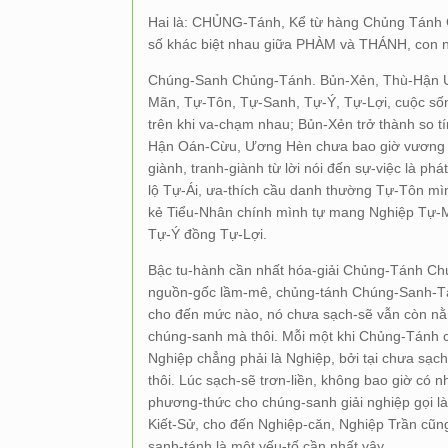
Hai là: CHỦNG-Tánh, Kể từ hàng Chủng Tánh 
số khác biệt nhau giữa PHÀM và THÁNH, con n
Chúng-Sanh Chủng-Tánh. Bủn-Xẻn, Thù-Hận Ươn
Mãn, Tự-Tôn, Tự-Sanh, Tự-Ý, Tự-Lợi, cuộc số
trên khi va-chạm nhau; Bủn-Xẻn trở thành so 
Hận Oán-Cừu, Ương Hèn chưa bao giờ vương mì
giành, tranh-giành từ lời nói đến sự-việc là p
lộ Tự-Ái, ưa-thích cầu danh thường Tự-Tôn mì
kẻ Tiểu-Nhân chính mình tự mang Nghiệp Tự-Mã
Tự-Ý đồng Tự-Lợi.
Bậc tu-hành cần nhất hóa-giải Chủng-Tánh 
nguồn-gốc lầm-mê, chủng-tánh Chúng-Sanh-Tánh
cho đến mức nào, nó chưa sạch-sẽ vẫn còn nằ
chúng-sanh mà thôi. Mỗi một khi Chủng-Tánh ch
Nghiệp chẳng phải là Nghiệp, bởi tại chưa sạch
thôi. Lúc sạch-sẽ trơn-liền, không bao giờ có
phương-thức cho chúng-sanh giải nghiệp gọi 
Kiết-Sử, cho đến Nghiệp-căn, Nghiệp Trần cũn
sanh-tánh là một yếu-tố cần nhất vậy.