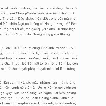
-Tát Tánh nó không thể nào căn-cứ được. Vì sao?
g-tánh nơi Chúng-Sanh-Tánh tiêu-giải nhiều ít mà
u Thọ-Lãnh Bảo-pháp, hiểu-biết trọng-yếu mà phát-
 Nơi Mê, chốn-Ngộ nó không có Hạng-Lượng, Mê làm
Phật thì rất dễ, mà giải-quyết Sanh-Tử thực-hiện
ải Tu mới Chứng, khi Chứng xong gọi là Không
ự-Tôn, Tự-Ý, Tự-Lợi cùng Tự-Sanh. Vì sao? - Vì
g, nó thường sanh hay diệt, thường cấu hay tịnh,
n-Pháp. Lại nữa: Tự-Mãn, Tự-Ái, Tự-Tôn đến Tự-Ý
g Giải-Thoát. Bồ-Tát thật tỏ rõ những Tánh kia còn
nó, dù cho thuyết-pháp thuyết-minh lời-lẽ in tuồng
ù-Hận ganh-tị và vặc-mắc, những Tánh nầy không
Bủn-Xẻn sanh nở thù-hận Ương-Hèn là nơi chốn trú-
gạ-Quỷ, Súc-Sanh cùng Địa-Ngục. Lại nữa, chủng-
 tường-tận. Từ Chủng Tánh Chúng-Sanh-Tánh của
-Thiên có hằng-hà sa-số khởi-sanh, từ nơi sanh ấy