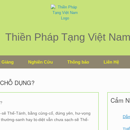
Thiền Pháp Tạng Việt Na
 Giảng
Nghiên Cứu
Thông báo
Liên Hệ
 CHỖ DỤNG?
Cẩm Na
?
-sẽ Thể-Tánh, bằng củng-cố, đứng yên, hư-vọng
Dẫn
 thường-sanh hay bị-diệt vẫn chưa sạch-sẽ Thể-
THẾ