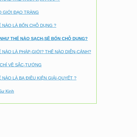
Ọ GIỚI ĐẠO TRÀNG
Ế NÀO LÀ BỐN CHỖ DỤNG ?
TU NHƯ THẾ NÀO SẠCH-SẼ BỐN CHỖ DỤNG?
 NÀO LÀ PHÁP-GIỚI? THẾ NÀO DIỄN-CẢNH?
-CHỈ VỀ SẮC-TƯỚNG
 NÀO LÀ BA ĐIỀU KIỆN GIẢI-QUYẾT ?
Sư Kinh