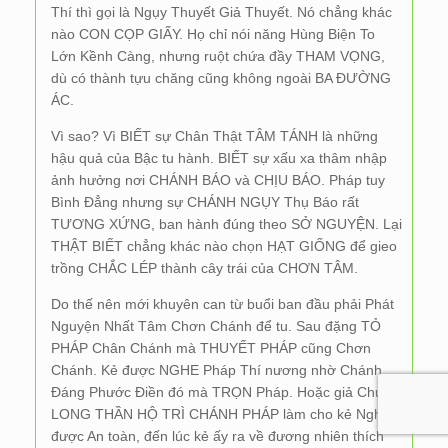
Thí thì gọi là Ngụy Thuyết Giả Thuyết. Nó chẳng khác
nào CON CỌP GIẤY. Họ chỉ nói năng Hùng Biện To
Lớn Kềnh Càng, nhưng ruột chứa đầy THAM VỌNG,
dù có thành tựu chăng cũng không ngoài BA ĐƯỜNG
ÁC.
Vì sao? Vì BIẾT sự Chân Thật TÂM TÁNH là những
hậu quả của Bậc tu hành. BIẾT sự xấu xa thâm nhập
ảnh hưởng nơi CHÁNH BÁO và CHỊU BÁO. Pháp tuy
Bình Đẳng nhưng sự CHÁNH NGỤY Thụ Báo rất
TƯƠNG XỨNG, ban hành đúng theo SỞ NGUYỆN. Lại
THẬT BIẾT chẳng khác nào chọn HẠT GIỐNG để gieo
trồng CHẮC LÉP thành cây trái của CHƠN TÂM.
Do thế nên mới khuyên can từ buổi ban đầu phải Phát
Nguyện Nhất Tâm Chơn Chánh để tu. Sau đặng TỎ
PHÁP Chân Chánh mà THUYẾT PHÁP cũng Chơn
Chánh. Kẻ được NGHE Pháp Thí nương nhờ Chánh
Đáng Phước Điền đó mà TRỌN Pháp. Hoặc giả Chư
LONG THẦN HỘ TRÌ CHÁNH PHÁP làm cho kẻ Nghe
được An toàn, đến lúc kẻ ấy ra về đương nhiên thích