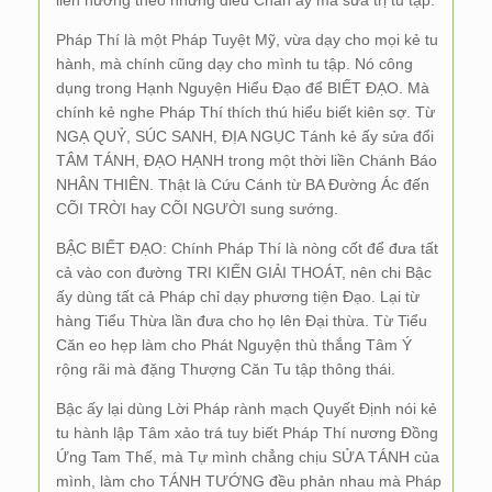
liền nương theo những điều Chân ấy mà sửa trị tu tập.
Pháp Thí là một Pháp Tuyệt Mỹ, vừa dạy cho mọi kẻ tu
hành, mà chính cũng dạy cho mình tu tập. Nó công
dụng trong Hạnh Nguyện Hiểu Đạo để BIẾT ĐẠO. Mà
chính kẻ nghe Pháp Thí thích thú hiểu biết kiên sợ. Từ
NGẠ QUỶ, SÚC SANH, ĐỊA NGỤC Tánh kẻ ấy sửa đổi
TÂM TÁNH, ĐẠO HẠNH trong một thời liền Chánh Báo
NHÂN THIÊN. Thật là Cứu Cánh từ BA Đường Ác đến
CÕI TRỜI hay CÕI NGƯỜI sung sướng.
BẬC BIẾT ĐẠO: Chính Pháp Thí là nòng cốt để đưa tất
cả vào con đường TRI KIẾN GIẢI THOÁT, nên chi Bậc
ấy dùng tất cả Pháp chỉ dạy phương tiện Đạo. Lại từ
hàng Tiểu Thừa lần đưa cho họ lên Đại thừa. Từ Tiểu
Căn eo hẹp làm cho Phát Nguyện thù thắng Tâm Ý
rộng rãi mà đặng Thượng Căn Tu tập thông thái.
Bậc ấy lại dùng Lời Pháp rành mạch Quyết Định nói kẻ
tu hành lập Tâm xảo trá tuy biết Pháp Thí nương Đồng
Ứng Tam Thế, mà Tự mình chẳng chịu SỬA TÁNH của
mình, làm cho TÁNH TƯỚNG đều phản nhau mà Pháp