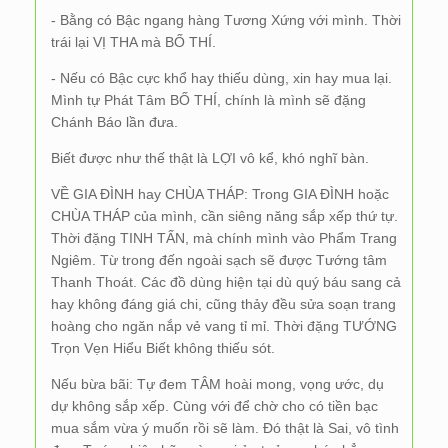
- Bằng có Bậc ngang hàng Tương Xứng với mình. Thời
trái lại VỊ THA mà BỐ THÍ.
- Nếu có Bậc cực khổ hay thiếu dùng, xin hay mua lại.
Mình tự Phát Tâm BỐ THÍ, chính là mình sẽ đặng
Chánh Báo lần đưa.
Biết được như thế thật là LỢI vô kể, khó nghĩ bàn.
VỀ GIA ĐÌNH hay CHÙA THÁP: Trong GIA ĐÌNH hoặc
CHÙA THÁP của mình, cần siêng năng sắp xếp thứ tự.
Thời đặng TINH TẤN, mà chính mình vào Phẩm Trang
Ngiêm. Từ trong đến ngoài sạch sẽ được Tướng tâm
Thanh Thoát. Các đồ dùng hiện tại dù quý báu sang cả
hay không đáng giá chi, cũng thảy đều sửa soạn trang
hoàng cho ngăn nắp vẻ vang tỉ mỉ. Thời đặng TƯỚNG
Trọn Vẹn Hiểu Biết không thiếu sót.
Nếu bừa bãi: Tự đem TÂM hoài mong, vọng ước, dụ
dự không sắp xếp. Cùng với để chờ cho có tiền bạc
mua sắm vừa ý muốn rồi sẽ làm. Đó thật là Sai, vô tình