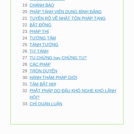
CHÁNH BÁO
PHÁP TÁNH VIÊN DUNG BÌNH ĐẲNG
TUYÊN RÕ VỀ NHẤT TÔN PHÁP TẠNG
BẤT ĐỘNG
PHÁP THÍ
TƯỚNG TÂM
TÁNH TƯỚNG
TỰ TÁNH
TU CHỨNG hay CHỨNG TU?
CÁC PHÁP
TRÒN DUYÊN
HÀNH THÂM PHÁP GIỚI
TÂM BẤT NHỊ
PHẬT PHÁP DO ĐÂU KHÓ NGHE KHÓ LÃNH
HỘI?
CHỈ QUÁN LUẬN