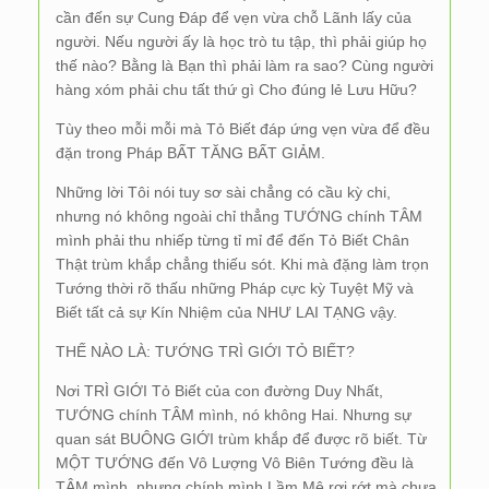
cần đến sự Cung Đáp để vẹn vừa chỗ Lãnh lấy của
người. Nếu người ấy là học trò tu tập, thì phải giúp họ
thế nào? Bằng là Bạn thì phải làm ra sao? Cùng người
hàng xóm phải chu tất thứ gì Cho đúng lẻ Lưu Hữu?
Tùy theo mỗi mỗi mà Tỏ Biết đáp ứng vẹn vừa để đều
đặn trong Pháp BẤT TĂNG BẤT GIẢM.
Những lời Tôi nói tuy sơ sài chẳng có cầu kỳ chi,
nhưng nó không ngoài chỉ thẳng TƯỚNG chính TÂM
mình phải thu nhiếp từng tỉ mỉ để đến Tỏ Biết Chân
Thật trùm khắp chẳng thiếu sót. Khi mà đặng làm trọn
Tướng thời rõ thấu những Pháp cực kỳ Tuyệt Mỹ và
Biết tất cả sự Kín Nhiệm của NHƯ LAI TẠNG vậy.
THẾ NÀO LÀ: TƯỚNG TRÌ GIỚI TỎ BIẾT?
Nơi TRÌ GIỚI Tỏ Biết của con đường Duy Nhất,
TƯỚNG chính TÂM mình, nó không Hai. Nhưng sự
quan sát BUÔNG GIỚI trùm khắp để được rõ biết. Từ
MỘT TƯỚNG đến Vô Lượng Vô Biên Tướng đều là
TÂM mình, nhưng chính mình Lầm Mê rơi rớt mà chưa