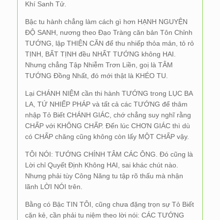
Khí Sanh Tử.
Bậc tu hành chẳng làm cách gì hơn HẠNH NGUYỆN
ĐỘ SANH, nương theo Đạo Tràng căn bản Tôn Chỉnh
TƯỚNG, lập THIỆN CĂN để thu nhiếp thỏa mản, tỏ rỏ
TỊNH, BẤT TỊNH đều NHẤT TƯỚNG không HAI.
Nhưng chẳng Tập Nhiễm Trơn Liền, goị là TÂM
TƯỚNG Đồng Nhất, đó mới thật là KHÉO TU.
Lại CHÁNH NIỆM cần thi hành TƯỚNG trong LỤC BA
LA, TỨ NHIẾP PHÁP và tất cả các TƯỚNG để thâm
nhập Tỏ Biết CHÁNH GIÁC, chớ chẳng suy nghĩ rằng
CHẤP với KHÔNG CHẤP. Đến lúc CHƠN GIÁC thì dù
có CHẤP chăng cũng không còn lấy MỘT CHẤP vậy.
TÔI NÓI: TƯỚNG CHÍNH TÂM CÁC ÔNG. Đó cũng là
Lời chỉ Quyết Định Không HAI, sai khác chút nào.
Nhưng phải tùy Công Năng tu tập rõ thấu mà nhận
lãnh LỜI NÓI trên.
Bằng có Bậc TIN TÔI, cũng chưa đặng trọn sự Tỏ Biết
cặn kẻ, cần phải tu niệm theo lời nói: CÁC TƯỚNG