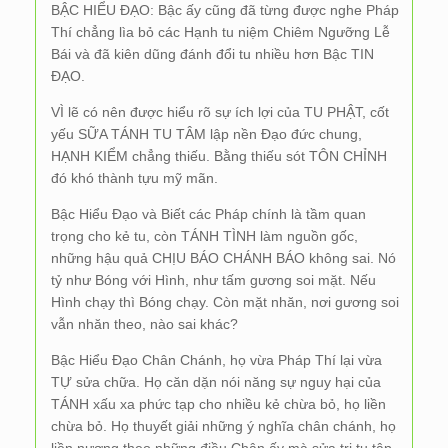
BẬC HIỂU ĐẠO: Bậc ấy cũng đã từng được nghe Pháp
Thí chẳng lìa bỏ các Hạnh tu niệm Chiêm Ngưỡng Lễ
Bái và đã kiên dũng đánh đổi tu nhiều hơn Bậc TIN
ĐẠO.
VÌ lẽ có nên được hiểu rõ sự ích lợi của TU PHẬT, cốt
yếu SỮA TÁNH TU TÂM lập nền Đạo đức chung,
HẠNH KIỂM chẳng thiếu. Bằng thiếu sót TÔN CHỈNH
đó khó thành tựu mỹ mãn.
Bậc Hiểu Đạo và Biết các Pháp chính là tầm quan
trọng cho kẻ tu, còn TÁNH TÌNH làm nguồn gốc,
những hậu quả CHỊU BÁO CHÁNH BÁO không sai. Nó
tỷ như Bóng với Hình, như tấm gương soi mặt. Nếu
Hình chạy thì Bóng chạy. Còn mặt nhăn, nơi gương soi
vẫn nhăn theo, nào sai khác?
Bậc Hiểu Đạo Chân Chánh, họ vừa Pháp Thí lại vừa
TỰ sửa chữa. Họ căn dặn nói năng sự nguy hại của
TÁNH xấu xa phức tạp cho nhiều kẻ chừa bỏ, họ liền
chừa bỏ. Họ thuyết giải những ý nghĩa chân chánh, họ