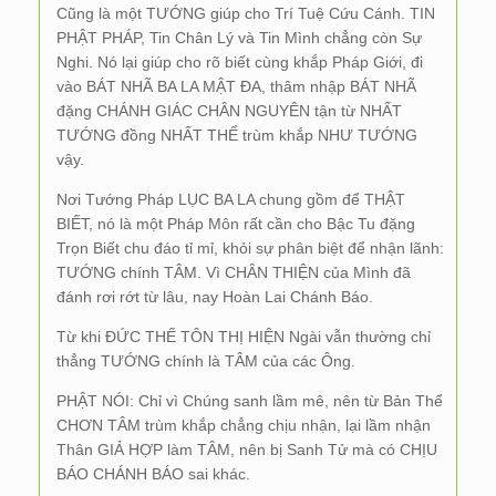
Cũng là một TƯỚNG giúp cho Trí Tuệ Cứu Cánh. TIN
PHẬT PHÁP, Tin Chân Lý và Tin Mình chẳng còn Sự
Nghi. Nó lại giúp cho rõ biết cùng khắp Pháp Giới, đi
vào BÁT NHÃ BA LA MẬT ĐA, thâm nhập BÁT NHÃ
đặng CHÁNH GIÁC CHÂN NGUYÊN tận từ NHẤT
TƯỚNG đồng NHẤT THỂ trùm khắp NHƯ TƯỚNG
vậy.
Nơi Tướng Pháp LỤC BA LA chung gồm để THẬT
BIẾT, nó là một Pháp Môn rất cần cho Bậc Tu đặng
Trọn Biết chu đáo tỉ mỉ, khỏi sự phân biệt để nhận lãnh:
TƯỚNG chính TÂM. Vì CHÂN THIỆN của Mình đã
đánh rơi rớt từ lâu, nay Hoàn Lai Chánh Báo.
Từ khi ĐỨC THẾ TÔN THỊ HIỆN Ngài vẫn thường chỉ
thẳng TƯỚNG chính là TÂM của các Ông.
PHẬT NÓI: Chỉ vì Chúng sanh lầm mê, nên từ Bản Thể
CHƠN TÂM trùm khắp chẳng chịu nhận, lại lầm nhận
Thân GIẢ HỢP làm TÂM, nên bị Sanh Tử mà có CHỊU
BÁO CHÁNH BÁO sai khác.