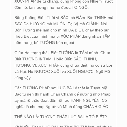
XÚC- PHÁP để tu chăng, cũng không còn Nhiễm Trước
đến nó, lại nương nhờ nó được TỎ NGỘ.
Bằng Không Biết: Thời vì SẮC mà ĐẮm. Bởi THINH mà
SAY. Do HƯƠNG mà MUỐN. Tại VỊ mà GIÀNH. Nơi
Bốn Tướng mê lầm cho mình ĐÃ BIẾT, chạy theo sự
Hiểu Biết của mình mà bị XÚC PHÁP đặng nhận TÂM
bên trong, bỏ TƯỚNG bên ngoài.
Giữa Hai trạng thái: Biết TƯỚNG là TÂM mình. Chưa
Biết TƯỚNG là TÂM. Hoặc Biết: SẮC, THINH,
HƯƠNG, VỊ, XÚC, PHÁP cùng chưa Biết, nó có sự Lợi
và Hại. Nó NGƯỢC XUÔI và XUÔI NGƯỢC, Ngộ Mê
cũng vậy.
Các TƯỚNG PHÁP nơi LỤC BA LA thật là Tuyệt Mỹ.
Bậc tu nên thi hành Chân Chánh để nương nhờ Pháp
ấy mà rõ thấu đoạt đến rốt ráo HẠNH NGUYỆN. Có
nghĩa là cho mọi Người và Mình đồng CHÁNH GIÁC.
THẾ NÀO LÀ: TƯỚNG PHÁP LỤC BA LA TỎ BIẾT?