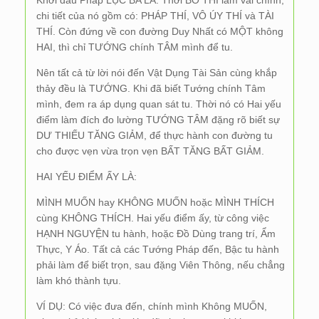
Khởi đầu Pháp LỤC BA LA: Thời BỐ THÍ làm vai chính,
chi tiết của nó gồm có: PHÁP THÍ, VÔ ÚY THÍ và TÀI
THÍ. Còn đứng về con đường Duy Nhất có MỘT không
HAI, thì chỉ TƯỚNG chính TÂM mình để tu.
Nên tất cả từ lời nói đến Vật Dụng Tài Sản cùng khắp
thảy đều là TƯỚNG. Khi đã biết Tướng chính Tâm
mình, đem ra áp dụng quan sát tu. Thời nó có Hai yếu
điểm làm đích đo lường TƯỚNG TÂM đặng rõ biết sự
DƯ THIẾU TĂNG GIẢM, để thực hành con đường tu
cho được vẹn vừa trọn vẹn BẤT TĂNG BẤT GIẢM.
HAI YẾU ĐIỂM ẤY LÀ:
MÌNH MUỐN hay KHÔNG MUỐN hoặc MÌNH THÍCH
cùng KHÔNG THÍCH. Hai yếu điểm ấy, từ công việc
HẠNH NGUYỆN tu hành, hoặc Đồ Dùng trang trí, Ẩm
Thực, Y Áo. Tất cả các Tướng Pháp đến, Bậc tu hành
phải làm để biết trọn, sau đặng Viên Thông, nếu chẳng
làm khó thành tựu.
VÍ DỤ: Có việc đưa đến, chính mình Không MUỐN,