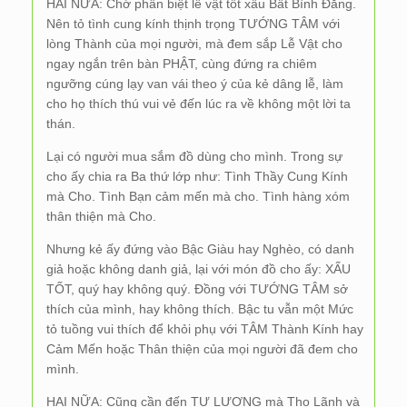
HAI NỮA: Chớ phân biệt lễ vật tốt xấu Bất Bình Đẳng.
Nên tỏ tình cung kính thịnh trọng TƯỚNG TÂM với
lòng Thành của mọi người, mà đem sắp Lễ Vật cho
ngay ngắn trên bàn PHẬT, cùng đứng ra chiêm
ngưỡng cúng lạy van vái theo ý của kẻ dâng lễ, làm
cho họ thích thú vui vẻ đến lúc ra về không một lời ta
thán.
Lại có người mua sắm đồ dùng cho mình. Trong sự
cho ấy chia ra Ba thứ lớp như: Tình Thầy Cung Kính
mà Cho. Tình Bạn cảm mến mà cho. Tình hàng xóm
thân thiện mà Cho.
Nhưng kẻ ấy đứng vào Bậc Giàu hay Nghèo, có danh
giả hoặc không danh giả, lại với món đồ cho ấy: XẤU
TỐT, quý hay không quý. Đồng với TƯỚNG TÂM sở
thích của mình, hay không thích. Bậc tu vẫn một Mức
tỏ tuồng vui thích để khỏi phụ với TÂM Thành Kính hay
Cảm Mến hoặc Thân thiện của mọi người đã đem cho
mình.
HAI NỮA: Cũng cần đến TỰ LƯỢNG mà Thọ Lãnh và