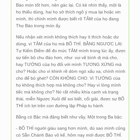
Báo món tốt hơn, nên gác lại. Có kẻ nhìn thấy, một là
họ thiếu dùng, hai họ sở thích ngõ ý mua lại hoặc xin
mình, thì chính mình được biết rõ TÂM của họ đang
Thọ Báo trong món ấy.
Nếu nhận xét mình không thích hay ít thích hoặc dư
dùng, vì TÂM của họ mà BỐ THÍ. BẰNG NGƯỢC LẠI:
Tự Kiểm Điểm để đo mức TÂM mình trong lúc ấy, được
sự tiến bộ chu đáo hơn, như: vui vẽ bình dị mà cho,
hay TƯỚNG của họ đối với mình TƯƠNG XỨNG mà
cho? Hoặc cho vì khinh rẽ dòm ngó xấu xa, chính mình
cho để bỏ ghét? CÒN KHÔNG CHO: Vì TƯỚNG của
họ không thích hợp mà không cho? Hay vì lòng mình
tiếc mà không cho? Nó rất nhiều khía cạnh và trạng
thái, miễn Ngược Xuôi để soi biết, cổi giải, được sự BỐ
THÍ ích lợi trên con đường lập Pháp tu hành.
Bằng có Bậc mà đặng biết như vầy, Một trong Ba bậc:
- BỐ THÍ người giàu sang hơn mình, dù sao mình cũng
có Sẵn Chánh Báo vô kể, hôm nay mới được BỐ THÍ.