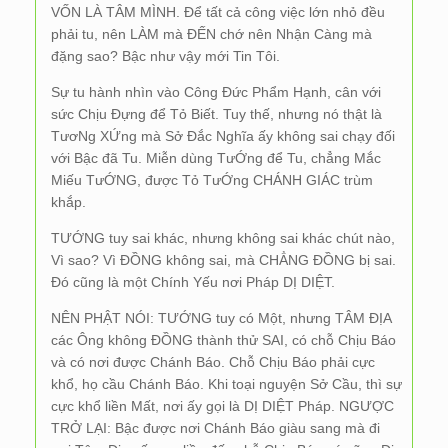
VỐN LÀ TÂM MÌNH. Để tất cả công việc lớn nhỏ đều
phải tu, nên LÀM mà ĐẾN chớ nên Nhận Càng mà
đặng sao? Bậc như vậy mới Tin Tôi.
Sự tu hành nhìn vào Công Đức Phẩm Hạnh, cân với
sức Chịu Đựng để Tỏ Biết. Tuy thế, nhưng nó thật là
TươNg XỨng mà Sở Đắc Nghĩa ấy không sai chạy đối
với Bậc đã Tu. Miễn dùng TưỚng để Tu, chẳng Mắc
Miếu TưỚNG, được Tỏ TưỚng CHÁNH GIÁC trùm
khắp.
TƯỚNG tuy sai khác, nhưng không sai khác chút nào,
Vì sao? Vì ĐỒNG không sai, mà CHẲNG ĐỒNG bị sai.
Đó cũng là một Chính Yếu nơi Pháp DỊ DIỆT.
NÊN PHẬT NÓI: TƯỚNG tuy có Một, nhưng TÂM ĐỊA
các Ông không ĐỒNG thành thử SAI, có chỗ Chịu Báo
và có nơi được Chánh Báo. Chỗ Chịu Báo phải cực
khổ, họ cầu Chánh Báo. Khi toại nguyện Sở Cầu, thì sự
cực khổ liền Mất, nơi ấy gọi là DỊ DIỆT Pháp. NGƯỢC
TRỞ LẠI: Bậc được nơi Chánh Báo giàu sang mà đi