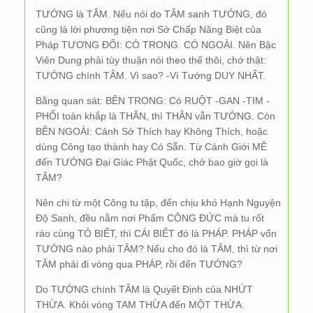
TƯỚNG là TÂM. Nếu nói do TÂM sanh TƯỚNG, đó
cũng là lời phương tiện nơi Sở Chấp Năng Biệt của
Pháp TƯƠNG ĐỐI: CÓ TRONG. CÓ NGOÀI. Nên Bậc
Viên Dung phải tùy thuận nói theo thế thôi, chớ thật:
TƯỚNG chính TÂM. Vì sao? -Vì Tướng DUY NHẤT.
Bằng quan sát: BÊN TRONG: Có RUỘT -GAN -TIM -
PHỔI toàn khắp là THÂN, thì THÂN vẫn TƯỚNG. Còn
BÊN NGOÀI: Cảnh Sở Thích hay Không Thích, hoặc
dùng Công tạo thành hay Có Sẵn. Từ Cảnh Giới MÊ
đến TƯỚNG Đại Giác Phật Quốc, chớ bao giờ gọi là
TÂM?
Nên chi từ một Công tu tập, đến chịu khó Hạnh Nguyện
Độ Sanh, đều nằm nơi Phẩm CÔNG ĐỨC mà tu rốt
ráo cùng TỎ BIẾT, thì CÁI BIẾT đó là PHÁP. PHÁP vốn
TƯỚNG nào phải TÂM? Nếu cho đó là TÂM, thì từ nơi
TÂM phải đi vòng qua PHÁP, rồi đến TƯỚNG?
Do TƯỚNG chính TÂM là Quyết Định của NHỨT
THỪA. Khỏi vòng TAM THỪA đến MỘT THỪA.