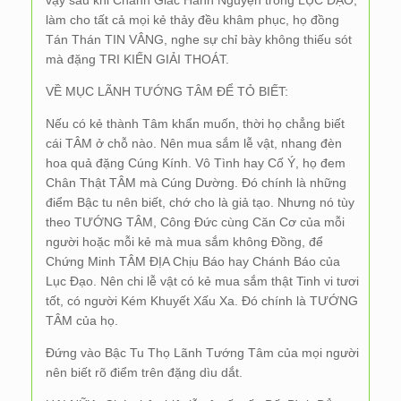
vậy sau khi Chánh Giác Hành Nguyện trong LỤC ĐẠO,
làm cho tất cả mọi kẻ thảy đều khâm phục, họ đồng
Tán Thán TIN VÂNG, nghe sự chỉ bày không thiếu sót
mà đặng TRI KIẾN GIẢI THOÁT.
VỀ MỤC LÃNH TƯỚNG TÂM ĐỂ TỎ BIẾT:
Nếu có kẻ thành Tâm khẩn muốn, thời họ chẳng biết
cái TÂM ở chỗ nào. Nên mua sắm lễ vật, nhang đèn
hoa quả đặng Cúng Kính. Vô Tình hay Cố Ý, họ đem
Chân Thật TÂM mà Cúng Dường. Đó chính là những
điểm Bậc tu nên biết, chớ cho là giả tạo. Nhưng nó tùy
theo TƯỚNG TÂM, Công Đức cùng Căn Cơ của mỗi
người hoặc mỗi kẻ mà mua sắm không Đồng, để
Chứng Minh TÂM ĐỊA Chịu Báo hay Chánh Báo của
Lục Đạo. Nên chi lễ vật có kẻ mua sắm thật Tinh vi tươi
tốt, có người Kém Khuyết Xấu Xa. Đó chính là TƯỚNG
TÂM của họ.
Đứng vào Bậc Tu Thọ Lãnh Tướng Tâm của mọi người
nên biết rõ điểm trên đặng dìu dắt.