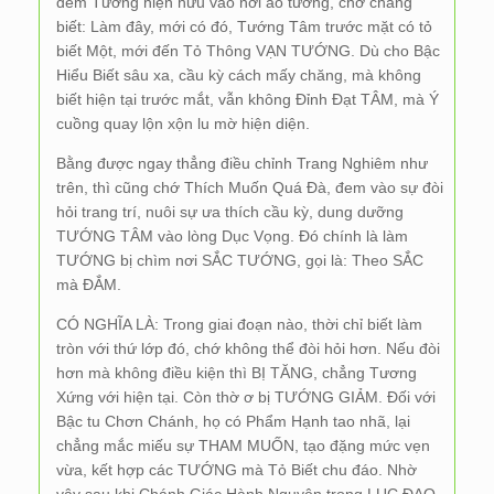
đem Tướng hiện hữu vào nơi ảo tưởng, chớ chẳng
biết: Làm đây, mới có đó, Tướng Tâm trước mặt có tỏ
biết Một, mới đến Tỏ Thông VẠN TƯỚNG. Dù cho Bậc
Hiểu Biết sâu xa, cầu kỳ cách mấy chăng, mà không
biết hiện tại trước mắt, vẫn không Đỉnh Đạt TÂM, mà Ý
cuồng quay lộn xộn lu mờ hiện diện.
Bằng được ngay thẳng điều chỉnh Trang Nghiêm như
trên, thì cũng chớ Thích Muốn Quá Đà, đem vào sự đòi
hỏi trang trí, nuôi sự ưa thích cầu kỳ, dung dưỡng
TƯỚNG TÂM vào lòng Dục Vọng. Đó chính là làm
TƯỚNG bị chìm nơi SẮC TƯỚNG, gọi là: Theo SẮC
mà ĐẮM.
CÓ NGHĨA LÀ: Trong giai đoạn nào, thời chỉ biết làm
tròn với thứ lớp đó, chớ không thể đòi hỏi hơn. Nếu đòi
hơn mà không điều kiện thì BỊ TĂNG, chẳng Tương
Xứng với hiện tại. Còn thờ ơ bị TƯỚNG GIẢM. Đối với
Bậc tu Chơn Chánh, họ có Phẩm Hạnh tao nhã, lại
chẳng mắc miếu sự THAM MUỐN, tạo đặng mức vẹn
vừa, kết hợp các TƯỚNG mà Tỏ Biết chu đáo. Nhờ