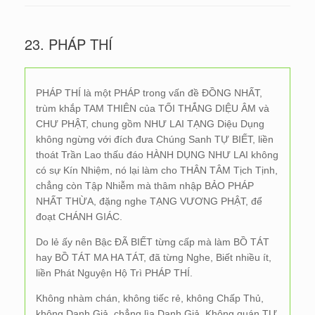
23. PHÁP THÍ
PHÁP THÍ là một PHÁP trong vấn đề ĐỒNG NHẤT,
trùm khắp TAM THIÊN của TỐI THẮNG DIỆU ÂM và
CHƯ PHẬT, chung gồm NHƯ LAI TẠNG Diệu Dụng
không ngừng với đích đưa Chúng Sanh TỰ BIẾT, liền
thoát Trần Lao thấu đáo HÀNH DỤNG NHƯ LAI không
có sự Kín Nhiệm, nó lại làm cho THÂN TÂM Tịch Tịnh,
chẳng còn Tập Nhiễm mà thâm nhập BẢO PHÁP
NHẤT THỪA, đặng nghe TẠNG VƯƠNG PHẬT, để
đoạt CHÁNH GIÁC.
Do lẻ ấy nên Bậc ĐÃ BIẾT từng cấp mà làm BỒ TÁT
hay BỒ TÁT MA HA TÁT, đã từng Nghe, Biết nhiều ít,
liền Phát Nguyện Hộ Trì PHÁP THÍ.
Không nhàm chán, không tiếc rẻ, không Chấp Thủ,
không Danh Giả, chẳng lìa Danh Giả. Không quán TỰ