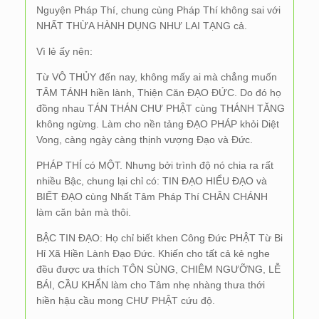
Nguyện Pháp Thí, chung cùng Pháp Thí không sai với
NHẤT THỪA HÀNH DỤNG NHƯ LAI TẠNG cả.
Vì lẻ ấy nên:
Từ VÔ THỦY đến nay, không mấy ai mà chẳng muốn
TÂM TÁNH hiền lành, Thiện Căn ĐẠO ĐỨC. Do đó họ
đồng nhau TÁN THÁN CHƯ PHẬT cùng THÁNH TĂNG
không ngừng. Làm cho nền tảng ĐẠO PHÁP khỏi Diệt
Vong, càng ngày càng thịnh vượng Đạo và Đức.
PHÁP THÍ có MỘT. Nhưng bởi trình độ nó chia ra rất
nhiều Bậc, chung lại chỉ có: TIN ĐẠO HIỂU ĐẠO và
BIẾT ĐẠO cùng Nhất Tâm Pháp Thí CHÂN CHÁNH
làm căn bản mà thôi.
BẬC TIN ĐẠO: Họ chỉ biết khen Công Đức PHẬT Từ Bi
Hỉ Xã Hiền Lành Đạo Đức. Khiến cho tất cả kẻ nghe
đều được ưa thích TÔN SÙNG, CHIÊM NGƯỠNG, LỄ
BÁI, CẦU KHẨN làm cho Tâm nhẹ nhàng thưa thới
hiền hậu cầu mong CHƯ PHẬT cứu độ.