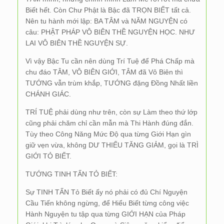
Biết hết. Còn Chư Phật là Bậc đã TRỌN BIẾT tất cả.
Nên tu hành mới lập: BA TÂM và NĂM NGUYỆN có
câu: PHẬT PHÁP VÔ BIÊN THỀ NGUYỆN HỌC. NHƯ
LAI VÔ BIÊN THỀ NGUYỆN SỰ.
Vì vậy Bậc Tu cần nên dùng Trí Tuệ để Phá Chấp mà
chu đáo TÂM, VÔ BIÊN GIỚI, TÂM đã Vô Biên thì
TƯỚNG vẫn trùm khắp, TƯỚNG đặng Đồng Nhất liền
CHÁNH GIÁC.
TRÍ TUỆ phải dùng như trên, còn sự Làm theo thứ lớp
cũng phải chăm chỉ cần mẫn mà Thi Hành đúng đắn.
Tùy theo Công Năng Mức Độ qua từng Giới Hạn gìn
giữ vẹn vừa, không DƯ THIẾU TĂNG GIẢM, gọi là TRÌ
GIỚI TỎ BIẾT.
TƯỚNG TINH TẤN TỎ BIẾT:
Sự TINH TẤN Tỏ Biết ấy nó phải có đủ Chí Nguyện
Cầu Tiến không ngừng, để Hiểu Biết từng công việc
Hành Nguyện tu tập qua từng GIỚI HẠN của Pháp