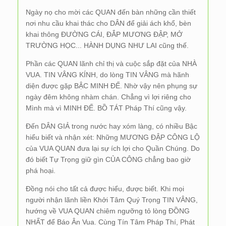
Ngày nọ cho mời các QUAN đến bàn những cần thiết
nơi nhu cầu khai thác cho DÂN để giải ách khổ, bèn
khai thông ĐƯỜNG CÁI, ĐẮP MƯƠNG ĐẬP, MỞ
TRƯỜNG HỌC... HÀNH DỤNG NHƯ LAI cũng thế.
Phần các QUAN lãnh chỉ thị và cuộc sắp đặt của NHÀ
VUA. TIN VÂNG KÍNH, do lòng TIN VÂNG mà hãnh
diện được gặp BẬC MINH ĐẾ. Nhờ vậy nên phụng sự
ngày đêm không nhàm chán. Chẳng vì lợi riêng cho
Mình mà vì MINH ĐẾ. BỒ TÁT Pháp Thí cũng vậy.
Đến DÂN GIẢ trong nước hay xóm làng, có nhiều Bậc
hiểu biết và nhận xét: Những MƯƠNG ĐẬP CÔNG LỘ
của VUA QUAN đưa lại sự ích lợi cho Quần Chúng. Do
đó biết Tự Trọng giữ gìn CỦA CÔNG chẳng bao giờ
phá hoại.
Đồng nói cho tất cả được hiểu, được biết. Khi mọi
người nhận lãnh liền Khởi Tâm Quý Trọng TIN VÂNG,
hướng về VUA QUAN chiêm ngưỡng tỏ lòng ĐỒNG
NHẤT để Báo Ân Vua. Cùng Tín Tâm Pháp Thí, Phát