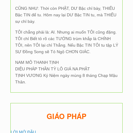
CŨNG NHƯ: Thời còn PHẬT, DƯ Bậc chỉ bày, THIẾU
Bậc TIN để tu. Hôm nay lại DƯ Bậc TIN tu, mà THIẾU
sự chỉ bày.
TÔI chẳng phải là: AI. Nhưng ai muốn TÔI cũng đặng.
TÔI chỉ Biết tỏ rõ các TƯỚNG trùm khắp là CHÍNH
TÔI, nên TÔI lại chỉ Thẳng. Nếu Bậc TIN TÔI tu tập LÝ
SỰ Đồng Song sẽ Tỏ Ngộ CHƠN GIÁC.
NAM MÔ THANH TỊNH
DIỆU PHÁP THÂN TỲ LÔ GIÁ NA PHẬT
TỊNH VƯƠNG Kỷ Niệm ngày mùng 8 tháng Chạp Mậu
Thân.
GIÁO PHÁP
LỜI MỞ ĐẦU