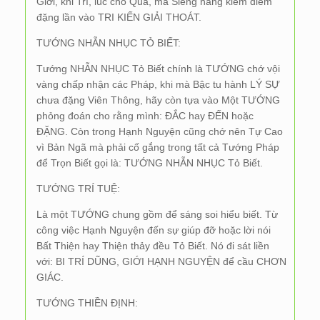
Giới, khi Trì, lúc cho Qua, mà Siêng năng kiểm điểm
đặng lần vào TRI KIẾN GIẢI THOÁT.
TƯỚNG NHẪN NHỤC TỎ BIẾT:
Tướng NHẪN NHỤC Tỏ Biết chính là TƯỚNG chớ vội
vàng chấp nhận các Pháp, khi mà Bậc tu hành LÝ SỰ
chưa đặng Viên Thông, hãy còn tựa vào Một TƯỚNG
phỏng đoán cho rằng mình: ĐẮC hay ĐẾN hoặc
ĐẶNG. Còn trong Hạnh Nguyện cũng chớ nên Tự Cao
vì Bản Ngã mà phải cố gắng trong tất cả Tướng Pháp
để Trọn Biết gọi là: TƯỚNG NHẪN NHỤC Tỏ Biết.
TƯỚNG TRÍ TUỆ:
Là một TƯỚNG chung gồm để sáng soi hiểu biết. Từ
công việc Hạnh Nguyện đến sự giúp đỡ hoặc lời nói
Bất Thiện hay Thiện thảy đều Tỏ Biết. Nó đi sát liền
với: BI TRÍ DŨNG, GIỚI HẠNH NGUYỆN để cầu CHƠN
GIÁC.
TƯỚNG THIỀN ĐỊNH: