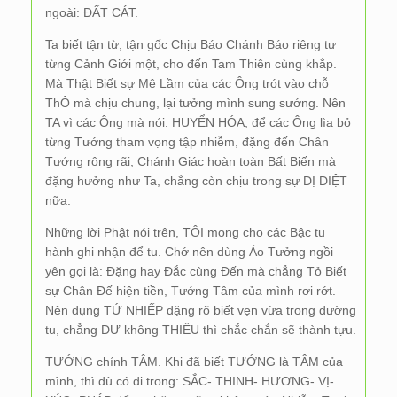
ngoài: ĐẤT CÁT.
Ta biết tận từ, tận gốc Chịu Báo Chánh Báo riêng tư
từng Cảnh Giới một, cho đến Tam Thiên cùng khắp.
Mà Thật Biết sự Mê Lầm của các Ông trót vào chỗ
ThÔ mà chịu chung, lại tưởng mình sung sướng. Nên
TA vì các Ông mà nói: HUYỂN HÓA, để các Ông lìa bỏ
từng Tướng tham vọng tập nhiễm, đặng đến Chân
Tướng rộng rãi, Chánh Giác hoàn toàn Bất Biến mà
đặng hưởng như Ta, chẳng còn chịu trong sự DỊ DIỆT
nữa.
Những lời Phật nói trên, TÔI mong cho các Bậc tu
hành ghi nhận để tu. Chớ nên dùng Ảo Tưởng ngồi
yên gọi là: Đặng hay Đắc cùng Đến mà chẳng Tỏ Biết
sự Chân Đế hiện tiền, Tướng Tâm của mình rơi rớt.
Nên dụng TỨ NHIẾP đặng rõ biết vẹn vừa trong đường
tu, chẳng DƯ không THIẾU thì chắc chắn sẽ thành tựu.
TƯỚNG chính TÂM. Khi đã biết TƯỚNG là TÂM của
mình, thì dù có đi trong: SẮC- THINH- HƯƠNG- VỊ-