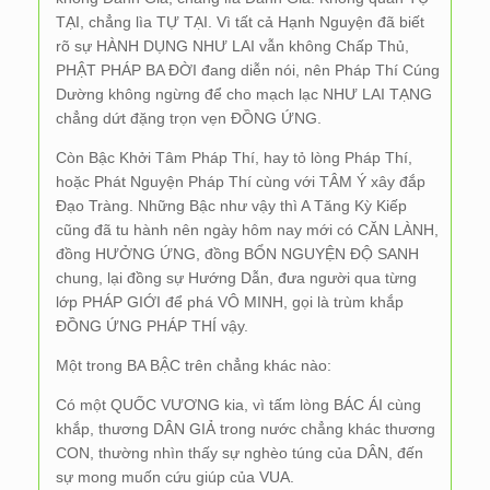
TẠI, chẳng lìa TỰ TẠI. Vì tất cả Hạnh Nguyện đã biết
rõ sự HÀNH DỤNG NHƯ LAI vẫn không Chấp Thủ,
PHẬT PHÁP BA ĐỜI đang diễn nói, nên Pháp Thí Cúng
Dường không ngừng để cho mạch lạc NHƯ LAI TẠNG
chẳng dứt đặng trọn vẹn ĐỒNG ỨNG.
Còn Bậc Khởi Tâm Pháp Thí, hay tỏ lòng Pháp Thí,
hoặc Phát Nguyện Pháp Thí cùng với TÂM Ý xây đắp
Đạo Tràng. Những Bậc như vậy thì A Tăng Kỳ Kiếp
cũng đã tu hành nên ngày hôm nay mới có CĂN LÀNH,
đồng HƯỞNG ỨNG, đồng BỔN NGUYỆN ĐỘ SANH
chung, lại đồng sự Hướng Dẫn, đưa người qua từng
lớp PHÁP GIỚI để phá VÔ MINH, gọi là trùm khắp
ĐỒNG ỨNG PHÁP THÍ vậy.
Một trong BA BẬC trên chẳng khác nào:
Có một QUỐC VƯƠNG kia, vì tấm lòng BÁC ÁI cùng
khắp, thương DÂN GIẢ trong nước chẳng khác thương
CON, thường nhìn thấy sự nghèo túng của DÂN, đến
sự mong muốn cứu giúp của VUA.