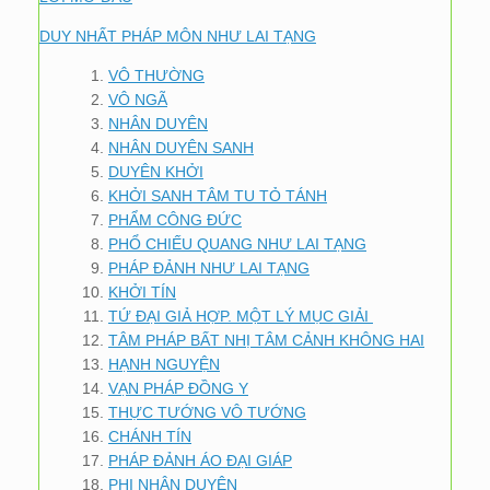
DUY NHẤT PHÁP MÔN NHƯ LAI TẠNG
VÔ THƯỜNG
VÔ NGÃ
NHÂN DUYÊN
NHÂN DUYÊN SANH
DUYÊN KHỞI
KHỞI SANH TÂM TU TỎ TÁNH
PHẨM CÔNG ĐỨC
PHỔ CHIẾU QUANG NHƯ LAI TẠNG
PHÁP ĐẢNH NHƯ LAI TẠNG
KHỞI TÍN
TỨ ĐẠI GIẢ HỢP. MỘT LÝ MỤC GIẢI
TÂM PHÁP BẤT NHỊ TÂM CẢNH KHÔNG HAI
HẠNH NGUYỆN
VẠN PHÁP ĐỒNG Y
THỰC TƯỚNG VÔ TƯỚNG
CHÁNH TÍN
PHÁP ĐẢNH ÁO ĐẠI GIÁP
PHI NHÂN DUYÊN