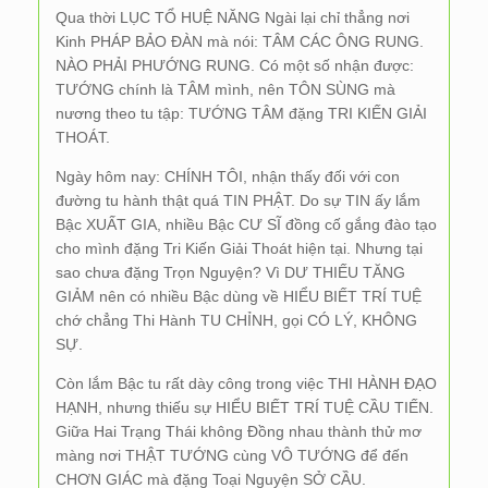
Qua thời LỤC TỔ HUỆ NĂNG Ngài lại chỉ thẳng nơi
Kinh PHÁP BẢO ĐÀN mà nói: TÂM CÁC ÔNG RUNG.
NÀO PHẢI PHƯỚNG RUNG. Có một số nhận được:
TƯỚNG chính là TÂM mình, nên TÔN SÙNG mà
nương theo tu tập: TƯỚNG TÂM đặng TRI KIẾN GIẢI
THOÁT.
Ngày hôm nay: CHÍNH TÔI, nhận thấy đối với con
đường tu hành thật quá TIN PHẬT. Do sự TIN ấy lắm
Bậc XUẤT GIA, nhiều Bậc CƯ SĨ đồng cố gắng đào tạo
cho mình đặng Tri Kiến Giải Thoát hiện tại. Nhưng tại
sao chưa đặng Trọn Nguyện? Vì DƯ THIẾU TĂNG
GIẢM nên có nhiều Bậc dùng về HIỂU BIẾT TRÍ TUỆ
chớ chẳng Thi Hành TU CHỈNH, gọi CÓ LÝ, KHÔNG
SỰ.
Còn lắm Bậc tu rất dày công trong việc THI HÀNH ĐẠO
HẠNH, nhưng thiếu sự HIỂU BIẾT TRÍ TUỆ CẦU TIẾN.
Giữa Hai Trạng Thái không Đồng nhau thành thử mơ
màng nơi THẬT TƯỚNG cùng VÔ TƯỚNG để đến
CHƠN GIÁC mà đặng Toại Nguyện SỞ CẦU.