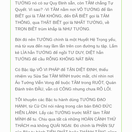
TƯỚNG nó có sự Quy Định sẵn, còn TÂM chẳng Tự
Quyết. Vì sao? -Vì TÂM nằm nơi VÔ TƯỚNG để lần
BIẾT gọi là TÂM KHÔNG, đến ĐÃ BIẾT gọi là TÂM
THÔNG, qua THẬT BIẾT gọi là NHẤT TƯỚNG, về
TRỌN BIẾT trùm khắp là NHƯ TƯỚNG.
Bởi đó nên TƯỚNG chính là một Huyết Hệ Trọng yếu,
mà từ xưa đến nay lầm lẫn trên con đường tu tập. Lắm
kẻ LÌA hẳn TƯỚNG để ngồi TƯ DUY, DIỆT hẳn
TƯỚNG để cầu RỖNG KHÔNG NÁT BÀN.
Có Bậc lập VÔ VI PHÁP để TẬN DIỆT ĐỊNH, thiếu
nhiệm vụ Sửa Sai TÂM MÌNH trước mắt, chỉ nhìn nơi
Ảo Tưởng Viễn Vong để buộc TÂM trong RUỘT, Quán
Đảnh trên ĐẦU, vẫn có CÔNG nhưng chưa RÕ LỐI.
TÔI khuyên các Bậc tu hành dùng TƯỚNG ĐẠO
HẠNH, từ Cử Chỉ nói năng trong căn bản ĐẠO ĐỨC
HIỀN LÀNH. Lấy các TƯỚNG trước MẶT làm TÂM
MÌNH để tu. Chịu qua tất cả những HOÀN CẢNH THỬ
THÁCH mà không QUÁI NGẠI. Đó chính là PHẬN SỰ