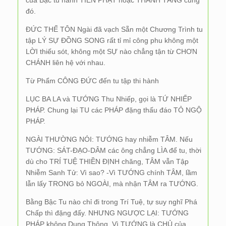
của Bậc tu hành TIÊN PHẬT hoặc THÁNH TĂNG cũng
đó.
ĐỨC THẾ TÔN Ngài đã vạch Sẵn một Chương Trình tu
tập LÝ SỰ ĐỒNG SONG rất tỉ mỉ công phu không một
LỜI thiếu sót, không một SỰ nào chẳng tận từ CHƠN
CHÁNH liên hệ với nhau.
Từ Phẩm CÔNG ĐỨC đến tu tập thi hành
LỤC BA LA và TƯỚNG Thu Nhiếp, gọi là TỨ NHIẾP
PHÁP. Chung lại TU các PHÁP đặng thấu đáo TỎ NGỘ
PHÁP.
NGÀI THƯỜNG NÓI: TƯỚNG hay nhiễm TÂM. Nếu
TƯỚNG: SÁT-ĐẠO-DÂM các ông chẳng LÌA để tu, thời
dù cho TRÍ TUỆ THIỀN ĐỊNH chăng, TÂM vẫn Tập
Nhiễm Sanh Tử: Vì sao? -Vì TƯỚNG chính TÂM, lầm
lẫn lấy TRONG bỏ NGOÀI, mà nhận TÂM ra TƯỚNG.
Bằng Bậc Tu nào chỉ đi trong Trí Tuệ, tự suy nghĩ Phá
Chấp thì đặng đấy. NHƯNG NGƯỢC LẠI: TƯỚNG
PHÁP không Dung Thông. Vì TƯỚNG là CHỦ của