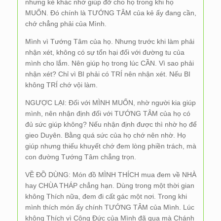
nhưng kẻ khác nhờ giúp đỡ cho họ trong khi họ
MUỐN. Đó chính là TƯỚNG TÂM của kẻ ấy đang cần,
chớ chẳng phải của Mình.
Mình vì Tướng Tâm của họ. Nhưng trước khi làm phải
nhận xét, không có sự tổn hại đối với đường tu của
mình cho lắm. Nên giúp họ trong lúc CẦN. Vì sao phải
nhận xét? Chỉ vì BI phải có TRÍ nên nhận xét. Nếu BI
không TRÍ chớ vội làm.
NGƯỢC LẠI: Đối với MÌNH MUỐN, nhờ người kia giúp
mình, nên nhận định đối với TƯỚNG TÂM của họ có
đủ sức giúp không? Nếu nhận định được thì nhờ họ để
gieo Duyên. Bằng quá sức của họ chớ nên nhờ. Họ
giúp nhưng thiếu khuyết chớ đem lòng phiền trách, mà
con đường Tướng Tâm chẳng trọn.
VỀ ĐỒ DÙNG: Món đồ MÌNH THÍCH mua đem về NHÀ
hay CHÙA THÁP chẳng hạn. Dùng trong một thời gian
không Thích nữa, đem đi cất gác một nơi. Trong khi
mình thích món ấy chính TƯỚNG TÂM của Mình. Lúc
không Thích vì Công Đức của Mình đã qua mà Chánh