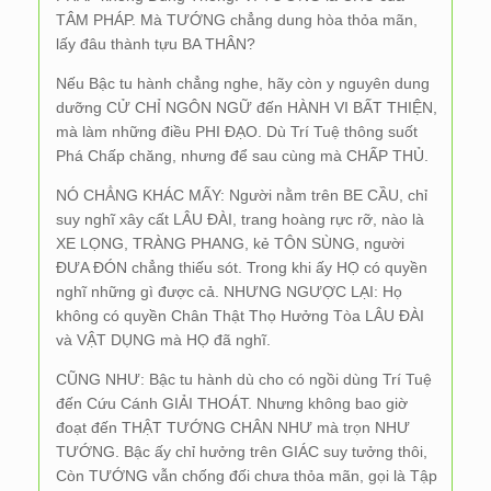
TÂM PHÁP. Mà TƯỚNG chẳng dung hòa thỏa mãn,
lấy đâu thành tựu BA THÂN?
Nếu Bậc tu hành chẳng nghe, hãy còn y nguyên dung
dưỡng CỬ CHỈ NGÔN NGỮ đến HÀNH VI BẤT THIỆN,
mà làm những điều PHI ĐẠO. Dù Trí Tuệ thông suốt
Phá Chấp chăng, nhưng để sau cùng mà CHẤP THỦ.
NÓ CHẲNG KHÁC MẤY: Người nằm trên BE CẦU, chỉ
suy nghĩ xây cất LÂU ĐÀI, trang hoàng rực rỡ, nào là
XE LỌNG, TRÀNG PHANG, kẻ TÔN SÙNG, người
ĐƯA ĐÓN chẳng thiếu sót. Trong khi ấy HỌ có quyền
nghĩ những gì được cả. NHƯNG NGƯỢC LẠI: Họ
không có quyền Chân Thật Thọ Hưởng Tòa LÂU ĐÀI
và VẬT DỤNG mà HỌ đã nghĩ.
CŨNG NHƯ: Bậc tu hành dù cho có ngồi dùng Trí Tuệ
đến Cứu Cánh GIẢI THOÁT. Nhưng không bao giờ
đoạt đến THẬT TƯỚNG CHÂN NHƯ mà trọn NHƯ
TƯỚNG. Bậc ấy chỉ hưởng trên GIÁC suy tưởng thôi,
Còn TƯỚNG vẫn chống đối chưa thỏa mãn, gọi là Tập