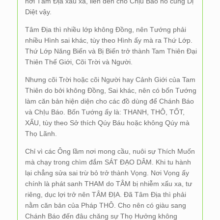
nơi Tâm Địa xấu xa, liền đến chỗ Chịu Báo nó cũng Dị
Diệt vậy.
Tâm Địa thì nhiều lớp không Đồng, nên Tướng phải
nhiều Hình sai khác, tùy theo Hình ấy mà ra Thứ Lớp.
Thứ Lớp Năng Biến và Bị Biến trở thành Tam Thiên Đại
Thiên Thế Giới, Cõi Trời và Người.
Nhưng cõi Trời hoặc cõi Người hay Cảnh Giới của Tam
Thiên do bởi không Đồng, Sai khác, nên có bốn Tướng
làm căn bản hiện diện cho các đồ dùng để Chánh Báo
và ChỊu Báo. Bốn Tướng ấy là: THANH, THÔ, TỐT,
XẤU, tùy theo Sở thích Qúy Báu hoặc không Qúy mà
Thọ Lãnh.
Chỉ vì các Ông lầm nơi mong cầu, nuôi sự Thích Muốn
mà chạy trong chìm đắm SÁT ĐẠO DÂM. Khi tu hành
lại chẳng sửa sai trừ bỏ trở thành Vọng. Nơi Vọng ấy
chính là phát sanh THAM do TÂM bị nhiễm xấu xa, tư
riêng, dục lợi trở nên TÂM ĐỊA. Đã Tâm Địa thì phải
nằm căn bản của Pháp THÔ. Cho nên có giàu sang
Chánh Báo đến đâu chăng sự Thọ Hưởng không