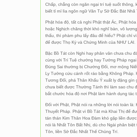
Chấp, chẳng còn ngăn ngại trí tuệ suốt thông,
biết tỉ mỉ lìa ngôn ngữ Văn Tự Sở Đắc Bát Nhã 
Phật hóa độ, tất cả nghi Phật thật Ác, Phật hóa
hoặc Nghịch chăng thời khó nghĩ bàn, vô lượn
thấu, thì phàm phu lấy đâu để hiểu? Phật chỉ 
để được Thọ Ký và Chứng Minh của NHƯ LAI.
Bậc Bồ Tát còn Nghi hay phân vân chưa chu đá
cùng với Trí Tuệ chướng hay Tướng Pháp ngại ng
Đúng Sai thường bị Chướng Đối, mơ mộng Niế
Ly Tưởng cứu cánh rốt ráo bằng Không Pháp. 
Tương Đối, phá Thân Khẩu Ý xuất ly đặng gìn 
chưa biết được Thường Tánh thì làm sao chu 
bắt chước hóa độ nơi Phật làm hành dụng tác t
Đối với Phật, Phật nói ra những lời nói toàn là:
Thuyết Pháp. Phật vì Bồ Tát mà Khai Thị để đư
tán thán Kim Thân Hoa Đàm khó gặp liền được 
nói là Nhất Tôn Bất Nhị, dù cho Ngài phân biệt
Tôn, liền Sở Đắc Nhất Thế Chủng Trí.