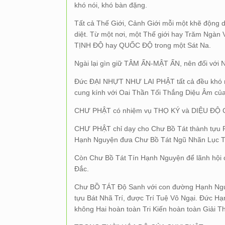
khó nói, khó bàn đặng.
Tất cả Thế Giới, Cảnh Giới mỗi một khẽ động d
diệt. Từ một nơi, một Thế giới hay Trăm Ngàn
TỊNH ĐỘ hay QUỐC ĐỘ trong một Sát Na.
Ngài lại gìn giữ TÂM ẤN-MẬT ẤN, nên đối với N
Đức ĐẠI NHỰT NHƯ LAI PHẬT tất cả đều khó nó
cung kính với Oai Thần Tối Thắng Diệu Âm củ
CHƯ PHẬT có nhiệm vụ THỌ KÝ và DIỆU ĐỘ 
CHƯ PHẬT chỉ dạy cho Chư Bồ Tát thành tựu 
Hạnh Nguyện đưa Chư Bồ Tát Ngũ Nhãn Lục Th
Còn Chư Bồ Tát Tín Hạnh Nguyện để lãnh hội
Đắc.
Chư BỒ TÁT Độ Sanh với con đường Hạnh Ngu
tựu Bát Nhã Trí, được Trí Tuệ Vô Ngại. Đức 
không Hai hoàn toàn Tri Kiến hoàn toàn Giải Th