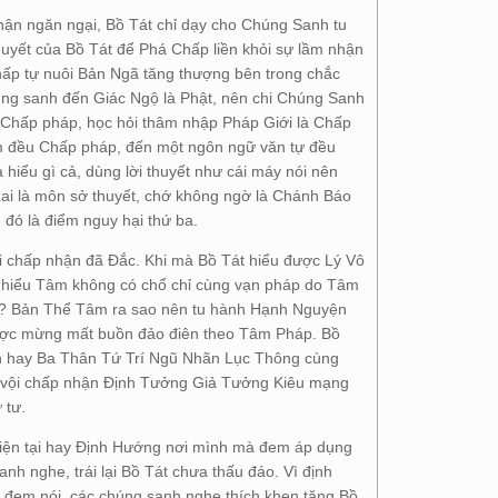
hận ngăn ngại, Bồ Tát chỉ dạy cho Chúng Sanh tu
thuyết của Bồ Tát để Phá Chấp liền khỏi sự lầm nhận
hấp tự nuôi Bản Ngã tăng thượng bên trong chắc
úng sanh đến Giác Ngộ là Phật, nên chi Chúng Sanh
 Chấp pháp, học hỏi thâm nhập Pháp Giới là Chấp
m đều Chấp pháp, đến một ngôn ngữ văn tự đều
iểu gì cả, dùng lời thuyết như cái máy nói nên
i là môn sở thuyết, chớ không ngờ là Chánh Báo
 đó là điểm nguy hại thứ ba.
vội chấp nhận đã Đắc. Khi mà Bồ Tát hiểu được Lý Vô
t hiểu Tâm không có chổ chỉ cùng vạn pháp do Tâm
gì ? Bản Thể Tâm ra sao nên tu hành Hạnh Nguyện
được mừng mất buồn đảo điên theo Tâm Pháp. Bồ
Bàn hay Ba Thân Tứ Trí Ngũ Nhãn Lục Thông cùng
 vội chấp nhận Định Tưởng Giả Tưởng Kiêu mạng
 tư.
 hiện tại hay Định Hướng nơi mình mà đem áp dụng
nh nghe, trái lại Bồ Tát chưa thấu đáo. Vì định
đem nói, các chúng sanh nghe thích khen tặng Bồ