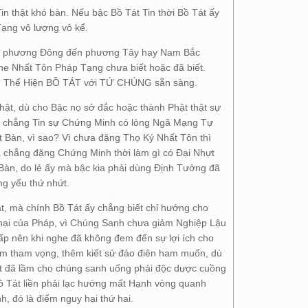
n thật khó bàn. Nếu bậc Bồ Tát Tin thời Bồ Tát ấy
ạng vô lượng vô kể.
 từ phương Đông đến phương Tây hay Nam Bắc
ghe Nhất Tôn Pháp Tạng chưa biết hoặc đã biết.
u Thể Hiện BỒ TÁT với TỨ CHÚNG sẵn sàng.
hật, dù cho Bậc nọ sở đắc hoặc thành Phật thật sự
, chẳng Tin sự Chứng Minh có lòng Ngã Mạng Tự
t Bàn, vì sao? Vì chưa đặng Thọ Ký Nhất Tôn thì
 chẳng đặng Chứng Minh thời làm gì có Đại Nhựt
Bàn, do lẻ ấy mà bậc kia phải dùng Định Tưởng đã
ng yếu thứ nhứt.
ật, mà chính Bồ Tát ấy chẳng biết chỉ hướng cho
 hại của Pháp, vì Chúng Sanh chưa giảm Nghiệp Lậu
p nên khi nghe đã không đem đến sự lợi ích cho
m tham vọng, thêm kiết sử đảo điên ham muốn, dù
át đã lầm cho chúng sanh uống phải độc dược cuồng
ồ Tát liền phải lạc hướng mất Hạnh vòng quanh
, đó là điểm nguy hại thứ hai.