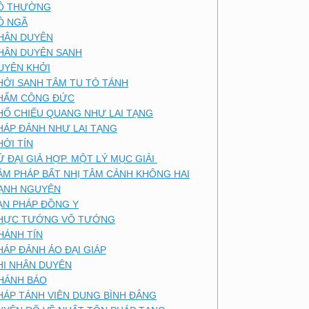
Ô THƯỜNG
Ô NGÃ
HÂN DUYÊN
HÂN DUYÊN SANH
UYÊN KHỞI
HỞI SANH TÂM TU TỎ TÁNH
HẨM CÔNG ĐỨC
HỔ CHIẾU QUANG NHƯ LAI TẠNG
HÁP ĐẢNH NHƯ LAI TẠNG
HỞI TÍN
Ứ ĐẠI GIẢ HỢP. MỘT LÝ MỤC GIẢI
ÂM PHÁP BẤT NHỊ TÂM CẢNH KHÔNG HAI
ẠNH NGUYỆN
ẠN PHÁP ĐỒNG Y
HỰC TƯỚNG VÔ TƯỚNG
HÁNH TÍN
HÁP ĐẢNH ÁO ĐẠI GIÁP
HI NHÂN DUYÊN
HÁNH BÁO
HÁP TÁNH VIÊN DUNG BÌNH ĐẲNG