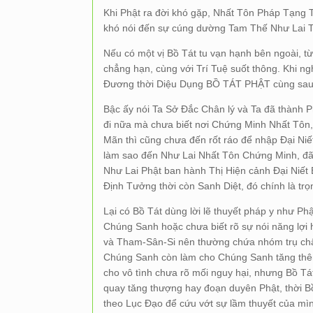
Khi Phật ra đời khó gặp, Nhất Tôn Pháp Tạng Ti
khó nói đến sự cúng dường Tam Thế Như Lai T
Nếu có một vị Bồ Tát tu vạn hạnh bên ngoài,
chẳng hạn, cùng với Trí Tuệ suốt thông. Khi n
Đương thời Diệu Dụng BỒ TÁT PHẬT cùng sa
Bậc ấy nói Ta Sở Đắc Chân lý và Ta đã thành P
đi nữa mà chưa biết nơi Chứng Minh Nhất Tôn
Mãn thì cũng chưa đến rốt ráo để nhập Đại Niế
làm sao đến Như Lai Nhất Tôn Chứng Minh, đã
Như Lai Phật ban hành Thị Hiện cảnh Đại Niết 
Định Tưởng thời còn Sanh Diệt, đó chính là trọ
Lại có Bồ Tát dùng lời lẽ thuyết pháp y như Ph
Chúng Sanh hoặc chưa biết rõ sự nói năng lợi
và Tham-Sân-Si nên thường chứa nhóm trụ chấ
Chúng Sanh còn làm cho Chúng Sanh tăng thê
cho vô tình chưa rõ mối nguy hại, nhưng Bồ T
quay tăng thượng hay đoạn duyên Phật, thời B
theo Lục Đạo để cứu vớt sự lầm thuyết của mình