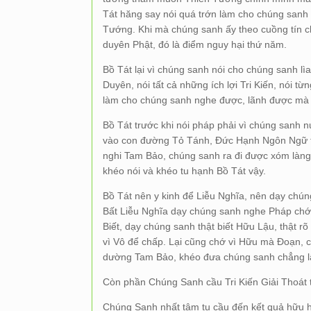
Tát hăng say nói quá trớn làm cho chúng sanh 
Tướng. Khi mà chúng sanh ấy theo cuồng tín ch
duyên Phật, đó là điểm nguy hại thứ năm.
Bồ Tát lại vì chúng sanh nói cho chúng sanh l
Duyên, nói tất cả những ích lợi Tri Kiến, nói 
làm cho chúng sanh nghe được, lãnh được mà P
Bồ Tát trước khi nói pháp phải vì chúng sanh 
vào con đường Tỏ Tánh, Đức Hạnh Ngôn Ngữ t
nghi Tam Bảo, chúng sanh ra đi được xóm làng 
khéo nói và khéo tu hạnh Bồ Tát vậy.
Bồ Tát nên y kinh để Liễu Nghĩa, nên dạy chún
Bất Liễu Nghĩa dạy chúng sanh nghe Pháp chớ 
Biết, dạy chúng sanh thật biết Hữu Lậu, thật 
vì Vô để chấp. Lại cũng chớ vì Hữu mà Đoạn, c
dường Tam Bảo, khéo đưa chúng sanh chẳng l
Còn phần Chúng Sanh cầu Tri Kiến Giải Thoát t
Chúng Sanh nhất tâm tu cầu đến kết quả hữu 