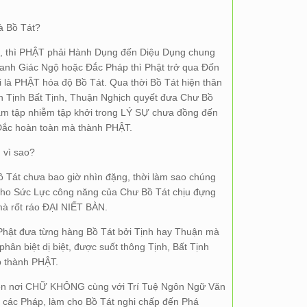
à Bồ Tát?
át, thì PHẬT phải Hành Dụng đến Diệu Dụng chung
Sanh Giác Ngộ hoặc Đắc Pháp thì Phật trở qua Đốn
 là PHẬT hóa độ Bồ Tát. Qua thời Bồ Tát hiện thân
h Tịnh Bất Tịnh, Thuận Nghịch quyết đưa Chư Bồ
tâm tập nhiễm tập khởi trong LÝ SỰ chưa đồng đến
Đắc hoàn toàn mà thành PHẬT.
 vì sao?
Bồ Tát chưa bao giờ nhìn đặng, thời làm sao chúng
 cho Sức Lực công năng của Chư Bồ Tát chịu đựng
mà rốt ráo ĐẠI NIẾT BÀN.
, Phật đưa từng hàng Bồ Tát bởi Tịnh hay Thuận mà
ân biệt dị biệt, được suốt thông Tịnh, Bất Tịnh
p thành PHẬT.
yên nơi CHỮ KHÔNG cùng với Trí Tuệ Ngôn Ngữ Văn
 các Pháp, làm cho Bồ Tát nghi chấp đến Phá