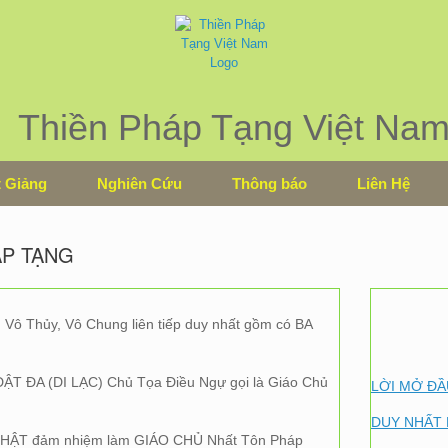
Thiền Pháp Tạng Việt Na
 Giảng
Nghiên Cứu
Thông báo
Liên Hệ
ÁP TẠNG
ô Thủy, Vô Chung liên tiếp duy nhất gồm có BA
 DẬT ĐA (DI LẠC) Chủ Tọa Điều Ngự gọi là Giáo Chủ
LỜI MỞ ĐẦ
DUY NHẤT 
PHẬT đảm nhiệm làm GIÁO CHỦ Nhất Tôn Pháp