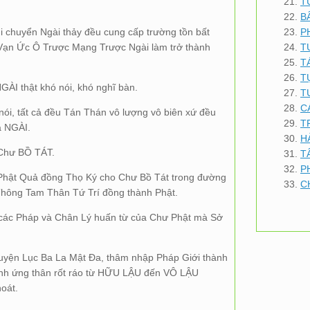
T
B
i chuyển Ngài thảy đều cung cấp trường tồn bất
P
 Vạn Ức Ô Trược Mạng Trược Ngài làm trở thành
T
T
T
GÀI thật khó nói, khó nghĩ bàn.
T
C
i, tất cả đều Tán Thán vô lượng vô biên xứ đều
T
a NGÀI.
H
Chư BỒ TÁT.
T
P
Phật Quả đồng Thọ Ký cho Chư Bồ Tát trong đường
C
ông Tam Thân Tứ Trí đồng thành Phật.
 các Pháp và Chân Lý huấn từ của Chư Phật mà Sở
yện Lục Ba La Mật Đa, thâm nhập Pháp Giới thành
Hạnh ứng thân rốt ráo từ HỮU LẬU đến VÔ LẬU
oát.