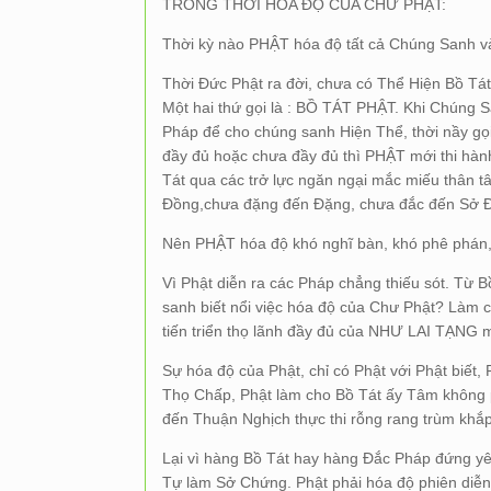
TRONG THỜI HÓA ĐỘ CỦA CHƯ PHẬT:
Thời kỳ nào PHẬT hóa độ tất cả Chúng Sanh v
Thời Đức Phật ra đời, chưa có Thể Hiện Bồ T
Một hai thứ gọi là : BỒ TÁT PHẬT. Khi Chúng 
Pháp để cho chúng sanh Hiện Thể, thời nầy gọi
đầy đủ hoặc chưa đầy đủ thì PHẬT mới thi hàn
Tát qua các trở lực ngăn ngại mắc miếu thân 
Đồng,chưa đặng đến Đặng, chưa đắc đến Sở 
Nên PHẬT hóa độ khó nghĩ bàn, khó phê phán,
Vì Phật diễn ra các Pháp chẳng thiếu sót. Từ 
sanh biết nổi việc hóa độ của Chư Phật? Làm
tiến triển thọ lãnh đầy đủ của NHƯ LAI TẠNG 
Sự hóa độ của Phật, chỉ có Phật với Phật biết
Thọ Chấp, Phật làm cho Bồ Tát ấy Tâm không ph
đến Thuận Nghịch thực thi rỗng rang trùm khắ
Lại vì hàng Bồ Tát hay hàng Đắc Pháp đứng 
Tự làm Sở Chứng. Phật phải hóa độ phiên diễn