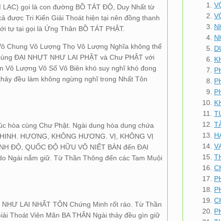
V
ẠC) gọi là con đường BỒ TÁT ĐỘ, Duy Nhất từ
V
 được Tri Kiến Giải Thoát hiện tại nên đồng thanh
N
ới tự tại gọi là Ứng Thân BỒ TÁT PHẬT.
N
Vô Chung Vô Lượng Thọ Vô Lượng Nghĩa không thể
D
I cùng ĐẠI NHỰT NHƯ LAI PHẬT và Chư PHẬT với
K
 Vô Lượng Vô Số Vô Biên khó suy nghĩ khó đong
P
hảy đều làm không ngừng nghĩ trong Nhất Tôn
P
P
K
T
T
úc hòa cùng Chư Phật. Ngài dung hòa dung chứa
H
 THINH. HƯƠNG, KHÔNG HƯƠNG. VỊ, KHÔNG VỊ
V
ỊNH ĐỘ, QUỐC ĐỘ HỮU VÔ NIẾT BÀN đến ĐẠI
T
 do Ngài nắm giữ. Từ Thần Thông đến các Tam Muội
C
P
P
C
i NHƯ LAI NHẤT TÔN Chứng Minh rốt ráo. Từ Thần
P
ải Thoát Viên Mãn BA THÂN Ngài thảy đều gìn giữ