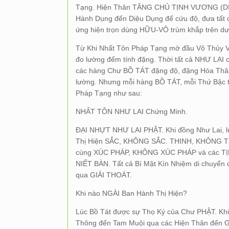
Tạng. Hiện Thân TĂNG CHỦ TỊNH VƯƠNG (DI L
Hành Dụng đến Diệu Dụng để cứu độ, đưa tất cả
ứng hiện trọn dùng HỮU-VÔ trùm khắp trên dư
Từ Khi Nhất Tôn Pháp Tạng mở đầu Vô Thủy 
đo lường đếm tính đặng. Thời tất cả NHƯ LA
các hàng Chư BỒ TÁT đặng độ, đặng Hóa Thân
lường. Nhưng mỗi hàng BỒ TÁT, mỗi Thứ Bậc t
Pháp Tạng như sau:
NHẤT TÔN NHƯ LAI Chứng Minh.
ĐẠI NHỰT NHƯ LAI PHẬT. Khi đồng Như Lai, l
Thị Hiện SẮC, KHÔNG SẮC. THINH, KHÔNG
cùng XÚC PHÁP, KHÔNG XÚC PHÁP và các T
NIẾT BÀN. Tất cả Bí Mật Kín Nhiệm di chuyển
qua GIẢI THOÁT.
Khi nào NGÀI Ban Hành Thị Hiện?
Lúc Bồ Tát được sự Thọ Ký của Chư PHẬT. Kh
Thông đến Tam Muội qua các Hiện Thân đến Gi