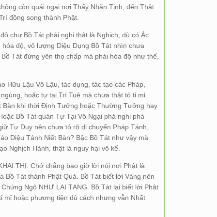
 không còn quái ngại nơi Thấy Nhãn Tịnh, đến Thật
Trí đồng song thành Phật.
 độ chư Bồ Tát phải nghi thật là Nghịch, dù có Ác
g hóa độ, vô lượng Diệu Dụng Bồ Tát nhìn chưa
vì Bồ Tát đứng yên thọ chấp mà phải hóa độ như thế,
o Hữu Lậu Vô Lậu, tác dụng, tác tạo các Pháp,
ùng, hoặc tự tại Trí Tuệ mà chưa thật tỏ tỉ mỉ
t Bàn khi thời Định Tưởng hoặc Thường Tưởng hay
Hoặc Bồ Tát quán Tự Tại Vô Ngại phá nghi phá
giữ Tư Duy nên chưa tỏ rõ di chuyển Pháp Tánh,
đáo Diệu Tánh Niết Bàn? Bậc Bồ Tát như vậy mà
ạo Nghịch Hành, thật là nguy hại vô kể.
 KHAI THỊ. Chớ chẳng bao giờ lời nói nơi Phật là
a Bồ Tát thành Phật Quả. Bồ Tát biết lời Vàng nên
Chứng Ngộ NHƯ LAI TẠNG. Bồ Tát lại biết lời Phật
 tỉ mỉ hoặc phương tiện đủ cách nhưng vẫn Nhất