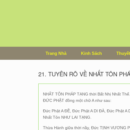
Skip
to
content
Trang Nhà
Kinh Sách
Thuyết
21. TUYÊN RÕ VỀ NHẤT TÔN PH
NHẤT TÔN PHÁP TẠNG thời Bất Nhị Nhất Thể. V
ĐỨC PHẬT đồng một chữ A như sau:
Đức Phật A ĐỀ, Đức Phật A DI ĐÀ, Đức Phật A
Nhất Tôn NHƯ LAI TẠNG.
Thừa Hành giữa thời nầy, Đức TỊNH VƯƠNG 