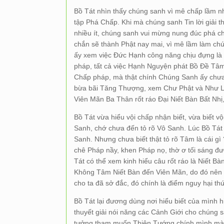
Bồ Tát nhìn thấy chúng sanh vì mê chấp lầm n
tập Phá Chấp. Khi mà chúng sanh Tin lời giải 
nhiều ít, chúng sanh vui mừng nung đúc phá c
chắn sẽ thành Phật nay mai, vì mê lầm làm ch
ấy xem việc Đức Hạnh công năng chịu đựng là
pháp, tất cả việc Hạnh Nguyện phát Bồ Đề Tâ
Chấp pháp, mà thật chính Chúng Sanh ấy chưa h
bừa bãi Tăng Thượng, xem Chư Phật và Như La
Viên Mãn Ba Thân rốt ráo Đại Niết Bàn Bất Nhị,
Bồ Tát vừa hiểu vội chấp nhận biết, vừa biết 
Sanh, chớ chưa đến tỏ rõ Vô Sanh. Lúc Bồ Tá
Sanh. Nhưng chưa biết thật tỏ rõ Tâm là cái 
chê Pháp nầy, khen Pháp nọ, thờ ơ tối sáng 
Tát có thể xem kinh hiểu câu rốt ráo là Niết 
Không Tâm Niết Bàn đến Viên Mãn, do đó nên
cho ta đã sở đắc, đó chính là điểm nguy hại thứ
Bồ Tát lại đương dùng nơi hiểu biết của mình
thuyết giải nói năng các Cảnh Giới cho chúng sa
tưởng tham muốn Thiên Tướng chính mình mà 