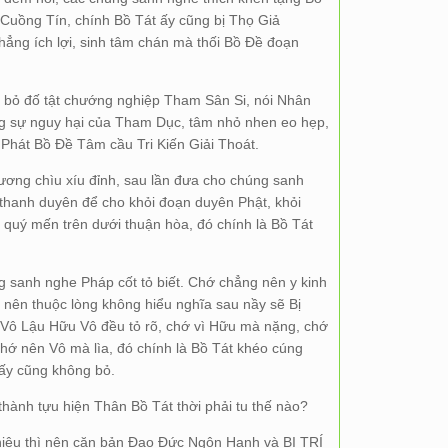
Cuồng Tín, chính Bồ Tát ấy cũng bị Thọ Giả
ẳng ích lợi, sinh tâm chán mà thối Bồ Đề đoạn
ìa bỏ đố tật chướng nghiệp Tham Sân Si, nói Nhân
từng sự nguy hại của Tham Dục, tâm nhỏ nhen eo hẹp,
hát Bồ Đề Tâm cầu Tri Kiến Giải Thoát.
nương chìu xíu đỉnh, sau lần đưa cho chúng sanh
hanh duyên để cho khỏi đoạn duyên Phật, khỏi
quý mến trên dưới thuận hòa, đó chính là Bồ Tát
g sanh nghe Pháp cốt tỏ biết. Chớ chẳng nên y kinh
nên thuộc lòng không hiểu nghĩa sau nầy sẽ Bị
rõ Vô Lậu Hữu Vô đều tỏ rõ, chớ vì Hữu mà nặng, chớ
hớ nên Vô mà lìa, đó chính là Bồ Tát khéo cúng
ấy cũng không bỏ.
hành tựu hiện Thân Bồ Tát thời phải tu thế nào?
hiệu thì nên căn bản Đạo Đức Ngôn Hạnh và BI TRÍ