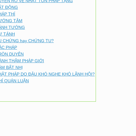
UYÊN RÕ VỀ NHẤT TÔN PHÁP TẠNG
ẤT ĐỘNG
HÁP THÍ
ƯỚNG TÂM
ÁNH TƯỚNG
Ự TÁNH
U CHỨNG hay CHỨNG TU?
ÁC PHÁP
RÒN DUYÊN
ÀNH THÂM PHÁP GIỚI
ÂM BẤT NHỊ
HẬT PHÁP DO ĐÂU KHÓ NGHE KHÓ LÃNH HỘI?
HỈ QUÁN LUẬN