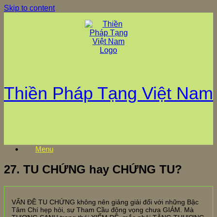
Skip to content
Thiền Pháp Tạng Việt Nam
Menu
27. TU CHỨNG hay CHỨNG TU?
VẤN ĐỀ TU CHỨNG không nên giảng giải đối với những Bậc
Tâm Chí hẹp hòi, sự Tham Cầu động vọng chưa GIẢM. Mà