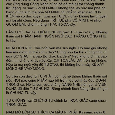
các Ông dùng Công Năng củng cố để mà tu thì chẳng thành
tựu đặng. Vì sao? -Vì VÔ MINH không thể lấy sức mà phá nó,
bằng dùng sức mà phá VÔ MINH thì chẳng khác nào CON
KIẾN kia cố đục xuyên qua núi TU DI, núi ấy không lay chuyển
mà lại phí công. Nếu dùng TRÍ TUỆ phá VÔ MINH. Ví như:
GƯƠM BÁU chém thủng THẠCH XOA vậy.
BẰNG CÓ: Bậc tu THIỀN ĐỊNH chuyên Trí Tuệ xét suy. Nhưng
thiếu sót PHẨM HẠNH NGÔN NGỮ ĐẠO TRÀNG CÔNG PHU
tu tập.
NGÀI LIỀN NÓI: Chớ ngồi yên mà suy nghĩ. Có bao giờ không
làm mà đặng tỏ thấu chu đáo? Cũng như kẻ kia không chịu đi
qua BỜ GIÁC mà bảo Bờ Giác kia đến? Nếu không đi mà bảo
đến, thì chẳng khác nào Xây Cất TÒA LÂU ĐÀI trên hư không.
Nếu tu mà ngồi yên để TƯỞNG, thì không hơn mấy KẺ XÂY
MỘNG ĐỂ VÀO MỘNG.
So trên con đường TU PHẬT, có một hệ thống không thiếu sót
nếu NƠI nào cùng PHÁP nào bê trể thiếu sót thảy đều QUAN
TRỌNG cả. Nó lại vẹn vừa chẳng NẶNG NHẸ nên gọi là VIÊN
DUNG để đến TU CHỨNG. Bằng chênh lệch Nặng Nhẹ thì gọi
là CHỨNG TU vậy.
TU CHỨNG hay CHỨNG TU chính là TRỌN GIÁC cùng chưa
TRỌN GIÁC.
NAM MÔ BỔN SƯ THÍCH CA MÂU NI PHẬT Kỷ niệm: ngày 8