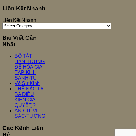
Liên Kết Nhanh
Liên Kết Nhanh
Bài Viết Gần
Nhất
BỒ TÁT
HÀNH DỤNG
ĐỂ HÓA GIẢI
TẬP-KHÍ-
SANH-TỬ
Vô Sư Kinh
THẾ NÀO LÀ
BA ĐIỀU
KIỆN GIẢI-
QUYẾT ?
ẤN-CHỈ VỀ
SẮC-TƯỚNG
Các Kênh Liên
Hệ