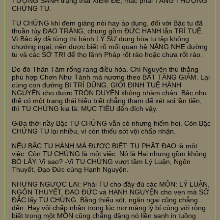
TƯƠNG SANH trạng thái XIỂM ĐỀ, mắc phải TĂNG THƯỢNG
CHỨNG TU.
TU CHỨNG khi đem giảng nói hay áp dụng, đối với Bậc tu đã
thuần túy ĐẠO TRÀNG, chung gồm ĐỨC HẠNH lẫn TRÍ TUỆ.
Vì Bậc ấy đã từng thi hành LÝ SỰ dung hòa tu tập không
chướng ngại, nên được biết rõ mối quan hệ NẶNG NHẸ đường
tu và các SỞ TRI để thọ lãnh Pháp rốt ráo hoặc chưa rốt ráo.
Do đó Thân Tâm rổng rang điều hòa. Chí Nguyện thù thắng
phù hợp Chơn Như Tánh mà nương theo BẤT TĂNG GIẢM. Lại
cùng con đường BI TRÍ DŨNG. GIỚI ĐỊNH TUỆ HÀNH
NGUYỆN cho được TRÒN DUYÊN không nhàm chán. Bậc như
thế có một trạng thái hiểu biết chẳng tham để xét soi lần tiến,
thì TU CHỨNG kia là: MỤC TIÊU đến đích vậy.
Giữa thời nầy Bậc TU CHỨNG vẫn có nhưng hiếm hoi. Còn Bậc
CHỨNG TU lại nhiều, vì còn thiếu sót vội chấp nhận.
NẾU BẬC TU HÀNH MÀ ĐƯỢC BIẾT: TU PHẬT ĐẠO là một
việc. Còn TU CHỨNG là một việc. Nó là Hai nhưng gồm không
BỎ LẤY. Vì sao? -Vì TU CHỨNG vượt tầm Lý Luận, Ngôn
Thuyết, Đạo Đức cùng Hạnh Nguyện.
NHƯNG NGƯỢC LẠI: Phải TU cho đầy đủ các MÔN: LÝ LUẬN,
NGÔN THUYẾT, ĐẠO ĐỨC và HẠNH NGUYỆN cho vẹn mà SỞ
ĐẮC lấy TU CHỨNG. Bằng thiếu sót, ngăn ngại cũng chẳng
đến. Hay vội chấp nhận trong lúc mơ màng lý bí cùng với ròng
biết trong một MÔN cũng chẳng đặng nó liền sanh in tuồng