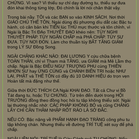
CHỨNG. Vì sao? Vì thiếu sự chỉ dạy đường tu, thiếu sự đưa
đón khai thông từng lớp, Đó chính là lời nói chân thật vậy.
Trong bài nầy. TÔI và các BẠN so vào KINH SÁCH. Nơi thời
GIÁO CHỦ THẾ TÔN, Ngài dùng đủ phương dìu dắt các Bậc tu
hành, có căn bản khi TIẾN lúc THỦ mực thước và tôn chỉnh, vì
Ngài là Bậc Tri ĐẠo THUYẾT ĐẠO khéo nên: TÙY NGHI
THUYẾT PHÁP. TÙY NGĂN CHẤP mà PHÁ CHẤP. TÙY SỰ
ĐƯA. TÙY NƠI ĐÓN. Làm cho thuần túy BẤT TĂNG GIẢM
trong LÝ SỰ Đồng Song.
NGÀI CHẲNG KHÁC NÀO: ĐẠI LƯƠNG Y cứu chữa bệnh
TOÀN THÂN, chỉ vì Tham mà TĂNG, ưa GIẢM mà Mê Lầm thọ
chấp. Ngài là Bậc ĐIỀU NGỰ TRƯỢNG PHU cùng THIÊN
NHƠN SƯ hay ỨNG CÚNG và CHÁNH BIẾN TRI hoặc NHƯ
LAI, PHẬT và THẾ TÔN có đầy đủ 10 DANH HIỆU do trọn vẹn
Hoàn tất mà đặng như thế.
Giữa thời ĐỨC THÍCH CA Ngài KHAI ĐẠO. Tất cả Chư vị Bồ
Tát đang tu, hoặc TU CHỨNG. Từ trên đến dưới trong HỘI
TRƯỜNG đồng theo đồng học hỏi tu tập không thiếu sót. Ngài
lại thường nhắc nhở: CÁC PHÁP KHÔNG BỎ và cũng CHẲNG
LẤY CHỈ CẦN THÂM NHẬP RỐT RÁO LÀ SỞ ĐẮC.
NẾU CÓ: Bậc nặng về PHẨM HẠNH ĐẠO TRÀNG công phu tu
tập không chán. Nhưng thiếu về đường TRÍ TUỆ xét suy để phá
chấp.
NGÀI LIỀN NÓI: TRÍ TUỆ là Cứu Cánh cuả TU CHỨNG. Nếu