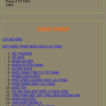
tháng 4 KỶ DẬU
1969
GIÁO PHÁP
LỜI MỞ ĐẦU
DUY NHẤT PHÁP MÔN NHƯ LAI TẠNG
VÔ THƯỜNG
VÔ NGÃ
NHÂN DUYÊN
NHÂN DUYÊN SANH
DUYÊN KHỞI
KHỞI SANH TÂM TU TỎ TÁNH
PHẨM CÔNG ĐỨC
PHỔ CHIẾU QUANG NHƯ LAI TẠNG
PHÁP ĐẢNH NHƯ LAI TẠNG
KHỞI TÍN
TỨ ĐẠI GIẢ HỢP. MỘT LÝ MỤC GIẢI
TÂM PHÁP BẤT NHỊ TÂM CẢNH KHÔNG HAI
HẠNH NGUYỆN
VẠN PHÁP ĐỒNG Y