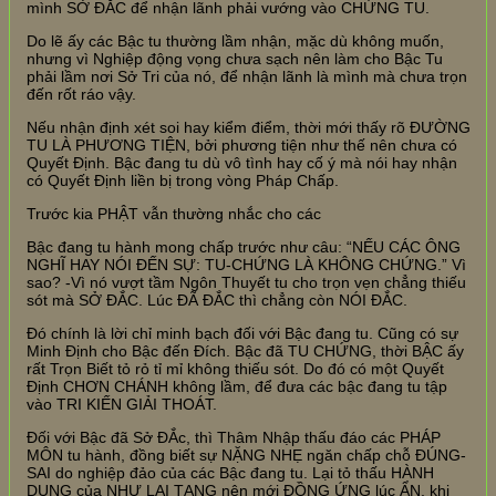
mình SỞ ĐẮC để nhận lãnh phải vướng vào CHỨNG TU.
Do lẽ ấy các Bậc tu thường lầm nhận, mặc dù không muốn,
nhưng vì Nghiệp động vọng chưa sạch nên làm cho Bậc Tu
phải lầm nơi Sở Tri của nó, để nhận lãnh là mình mà chưa trọn
đến rốt ráo vậy.
Nếu nhận định xét soi hay kiểm điểm, thời mới thấy rõ ĐƯỜNG
TU LÀ PHƯƠNG TIỆN, bởi phương tiện như thế nên chưa có
Quyết Định. Bậc đang tu dù vô tình hay cố ý mà nói hay nhận
có Quyết Định liền bị trong vòng Pháp Chấp.
Trước kia PHẬT vẫn thường nhắc cho các
Bậc đang tu hành mong chấp trước như câu: “NẾU CÁC ÔNG
NGHĨ HAY NÓI ĐẾN SỰ: TU-CHỨNG LÀ KHÔNG CHỨNG.” Vì
sao? -Vì nó vượt tầm Ngôn Thuyết tu cho trọn vẹn chẳng thiếu
sót mà SỞ ĐẮC. Lúc ĐÃ ĐẮC thì chẳng còn NÓI ĐẮC.
Đó chính là lời chỉ minh bạch đối với Bậc đang tu. Cũng có sự
Minh Định cho Bậc đến Đích. Bậc đã TU CHỨNG, thời BẬC ấy
rất Trọn Biết tỏ rỏ tỉ mỉ không thiếu sót. Do đó có một Quyết
Định CHƠN CHÁNH không lầm, để đưa các bậc đang tu tập
vào TRI KIẾN GIẢI THOÁT.
Đối với Bậc đã Sở ĐẮc, thì Thâm Nhập thấu đáo các PHÁP
MÔN tu hành, đồng biết sự NẶNG NHẸ ngăn chấp chỗ ĐÚNG-
SAI do nghiệp đảo của các Bậc đang tu. Lại tỏ thấu HÀNH
DỤNG của NHƯ LAI TẠNG nên mới ĐỒNG ỨNG lúc ẨN, khi