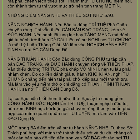
mà phải chênh lệch thiếu sót. Thành thử TU CHỨNG hiếm hoi,
còn thành tâm tu thì vượt mức trở nên tình trạng MÊ TÍN.
NHỮNG ĐIỂM NẶNG NHẸ VÀ THIẾU SÓT NHƯ SAU:
NẶNG NGHỊCH HÀNH: Nếu Bậc tu dùng TRÍ TUỆ Phá Chấp
chuyên ròng. Thì vẫn thiếu CĂN BẢN ĐẠO TRÀNG, kém về
ĐỨC HẠNH. Nên sanh lối lung lạc hay TĂNG MẠNG mà đánh
giá tu hành trở thành Dễ Dãi. Liền có sự NGHI nơi TU CHỨNG
là một Lý Luận Thông Giải. Mà lâm vào NGHỊCH HÀNH BẤT
TỊNH sa nơi ÁC CĂN Dụng Độ.
NẶNG THUẬN HÀNH: Còn Bậc dùng CÔNG PHU tu tập căn
bản ĐẠO TRÀNG, và ĐỨC HẠNH chuyên ròng về THIÊN PHÁP.
Vẫn thiếu đường TRÍ TUỆ phá chấp VÔ MINH, nên tu lâu phải
nhàm chán. Do đó liền đánh giá tu hành KHÓ KHĂN, nghi TU
CHỨNG chẳng đến hiện tại phải chờ kiếp sau mới thành tựu.
Mà lâm vào yếu mềm thờ ơ chỉ đặng có THANH TỊNH THUẬN
HÀNH, sa nơi THIỆN CĂN Dụng Độ.
Lại có Bậc hiểu biết thêm tí nữa, thời Bậc ấy tu chung gồm
CÔNG NĂNG ĐỨC HẠNH lẫn TRÍ TUỆ, thuận nghịch đều tu,
nên xem KINH học hỏi luận giải chuyên ròng theo ý muốn phù
hợp của mình quanh quẩn nơi TU LUYỆN, mà lâm vào TIÊN
ĐẠO Dụng Độ.
MỘT trong BA điểm trên về sự tu hành NẶNG NHẸ. Tu theo Sở
Thích phù hợp với mình trở thành thiếu sót và dư dả, chẳng có
một căn bản nào để tiến đến trọn vẹn SỞ ĐẮC rốt ráo nơi TU