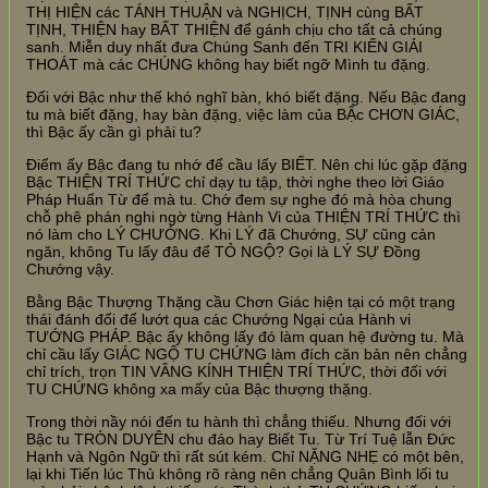
THỊ HIỆN các TÁNH THUẬN và NGHỊCH, TỊNH cùng BẤT
TỊNH, THIỆN hay BẤT THIỆN để gánh chịu cho tất cả chúng
sanh. Miễn duy nhất đưa Chúng Sanh đến TRI KIẾN GIẢI
THOÁT mà các CHÚNG không hay biết ngỡ Mình tu đặng.
Đối với Bậc như thế khó nghĩ bàn, khó biết đặng. Nếu Bậc đang
tu mà biết đặng, hay bàn đặng, việc làm của BẬc CHƠN GIÁC,
thì Bậc ấy cần gì phải tu?
Điểm ấy Bậc đang tu nhớ để cầu lấy BIẾT. Nên chi lúc gặp đặng
Bậc THIỆN TRÍ THỨC chỉ dạy tu tập, thời nghe theo lời Giáo
Pháp Huấn Từ để mà tu. Chớ đem sự nghe đó mà hòa chung
chỗ phê phán nghi ngờ từng Hành Vi của THIỆN TRÍ THỨC thì
nó làm cho LÝ CHƯỚNG. Khi LÝ đã Chướng, SỰ cũng cản
ngăn, không Tu lấy đâu để TỎ NGỘ? Gọi là LÝ SỰ Đồng
Chướng vậy.
Bằng Bậc Thượng Thặng cầu Chơn Giác hiện tại có một trạng
thái đánh đổi để lướt qua các Chướng Ngại của Hành vi
TƯỚNG PHÁP. Bậc ấy không lấy đó làm quan hệ đường tu. Mà
chỉ cầu lấy GIÁC NGỘ TU CHỨNG làm đích căn bản nên chẳng
chỉ trích, trọn TIN VÂNG KÍNH THIỆN TRÍ THỨC, thời đối với
TU CHỨNG không xa mấy của Bậc thượng thặng.
Trong thời nầy nói đến tu hành thì chẳng thiếu. Nhưng đối với
Bậc tu TRÒN DUYÊN chu đáo hay Biết Tu. Từ Trí Tuệ lẫn Đức
Hạnh và Ngôn Ngữ thì rất sút kém. Chỉ NẶNG NHẸ có một bên,
lại khi Tiến lúc Thủ không rõ ràng nên chẳng Quân Bình lối tu