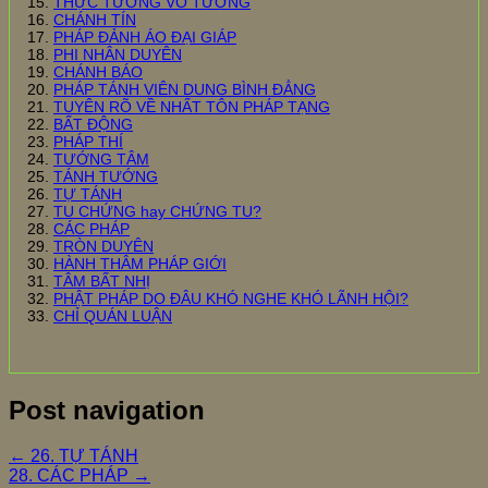
THỰC TƯỚNG VÔ TƯỚNG
CHÁNH TÍN
PHÁP ĐẢNH ÁO ĐẠI GIÁP
PHI NHÂN DUYÊN
CHÁNH BÁO
PHÁP TÁNH VIÊN DUNG BÌNH ĐẲNG
TUYÊN RÕ VỀ NHẤT TÔN PHÁP TẠNG
BẤT ĐỘNG
PHÁP THÍ
TƯỚNG TÂM
TÁNH TƯỚNG
TỰ TÁNH
TU CHỨNG hay CHỨNG TU?
CÁC PHÁP
TRÒN DUYÊN
HÀNH THÂM PHÁP GIỚI
TÂM BẤT NHỊ
PHẬT PHÁP DO ĐÂU KHÓ NGHE KHÓ LÃNH HỘI?
CHỈ QUÁN LUẬN
Post navigation
←
26. TỰ TÁNH
28. CÁC PHÁP
→