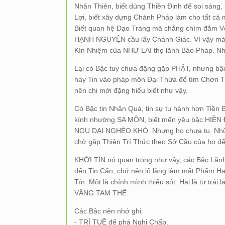
Nhân Thiên, biết dùng Thiền Định để soi sáng
Lợi, biết xây dựng Chánh Pháp làm cho tất cả
Biết quan hệ Đạo Tràng mà chẳng chìm đắm Vợ 
HẠNH NGUYỆN cầu lấy Chánh Giác. Vì vậy mà n
Kín Nhiệm của NHƯ LAI thọ lãnh Bảo Pháp. N
Lại có Bậc tuy chưa đặng gặp PHẬT, nhưng bậc
hay Tin vào pháp môn Đại Thừa để tìm Chơn Tá
nên chi mới đặng hiểu biết như vậy.
Có Bậc tin Nhân Quả, tin sự tu hành hơn Tiền 
kính nhường SA MÔN, biết mến yêu bậc HIỀN Đ
NGU DẠI NGHÈO KHÓ. Nhưng họ chưa tu. Những
chờ gặp Thiện Trí Thức theo Sở Cầu của họ để
KHỞI TÍN nó quan trọng như vậy, các Bậc Lãnh
đến Tin Cẩn, chớ nên lố lăng làm mất Phẩm H
Tín. Một là chính mình thiếu sót. Hai là tự trái
VÂNG TAM THẾ.
Các Bậc nên nhớ ghi:
- TRÍ TUỆ để phá Nghi Chấp.