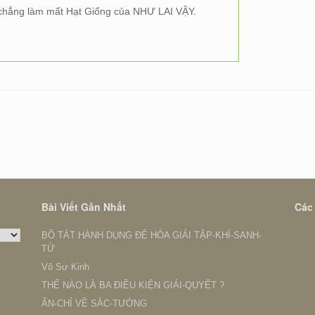
chẳng làm mất Hạt Giống của NHƯ LAI VẬY.
Bài Viết Gần Nhất
Các
BỒ TÁT HÀNH DỤNG ĐỂ HÓA GIẢI TẬP-KHÍ-SANH-
TỬ
Vô Sư Kinh
THẾ NÀO LÀ BA ĐIỀU KIỆN GIẢI-QUYẾT ?
ẤN-CHỈ VỀ SẮC-TƯỚNG