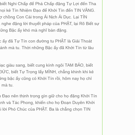
, biết Nghi Chấp để Phá Chấp đặng Tự Lợi đến Tha
 mọi kẻ Tín Nhiệm Đạo để Khởi Tín đến TIN VÂNG.
chồng Con Cái trong Ái Nịch Ái Dục. Lại TÍN
ghe đặng lời thuyết pháp của PHẬT, lại Rõ Biết sự
hững Bậc ấy khó mà nghĩ bàn đặng.
 ấy đã Tự Tín con đường tu PHẬT là Giải Thoát
nh mà tu. Thời những Bậc ấy đã Khởi Tín từ lâu
Bạc giàu sang, biết cung kính ngôi TAM BẢO, biết
ỨC, biết Tự Trọng lấy MÌNH, chẳng khinh khi kẻ
 bậc ấy cũng có Khởi Tín rồi, hôm nay họ chỉ
 mà tu.
 Đạo nên thịnh trọng gìn giữ cho họ đặng Khởi Tín
ạnh và Tác Phong, khiến cho họ Đoạn Duyên Khởi
 lại lời Phó Chúc của PHẬT. Ba là chẳng chọn TIN