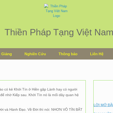
Thiền Pháp Tạng Việt Na
 Giảng
Nghiên Cứu
Thông báo
Liên Hệ
ào có kẻ Khởi Tín ở Hiền gặp Lành hay có người
 để nhờ Kiếp sau. Khởi Tín nó là mối dây quan hệ
LỜI MỞ ĐẦ
 Đời và Hành Đạo. Về Đời thì nói: NHƠN VÔ TÍN BẤT