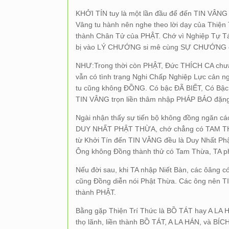
KHỞI TÍN tuy là một lần đầu để đến TIN VÂNG 
Vâng tu hành nên nghe theo lời dạy của Thiện
thành Chân Tử của PHẬT. Chớ vì Nghiệp Tự T
bị vào LÝ CHƯỚNG si mê cùng SỰ CHƯỚNG chẳn
NHƯ:Trong thời còn PHẬT, Đức THÍCH CA chưa n
vẫn có tình trạng Nghi Chấp Nghiệp Lực cản 
tu cũng không ĐỒNG. Có bậc ĐÃ BIẾT, Có Bậ
TIN VÂNG trọn liền thâm nhập PHÁP BẢO đặ
Ngài nhận thấy sự tiến bộ không đồng ngăn cá
DUY NHẤT PHẬT THỪA, chớ chẳng có TAM THỪ
từ Khởi Tín đến TIN VÂNG đều là Duy Nhất Ph
Ông không Đồng thành thử có Tam Thừa, TA ph
Nếu đời sau, khi TA nhập Niết Bàn, các ôâng có
cũng Đồng diễn nói Phật Thừa. Các ông nên TI
thành PHẬT.
Bằng gặp Thiện Trí Thức là BỒ TÁT hay A LA 
thọ lãnh, liền thành BỒ TÁT, A LA HÁN, và BÍC