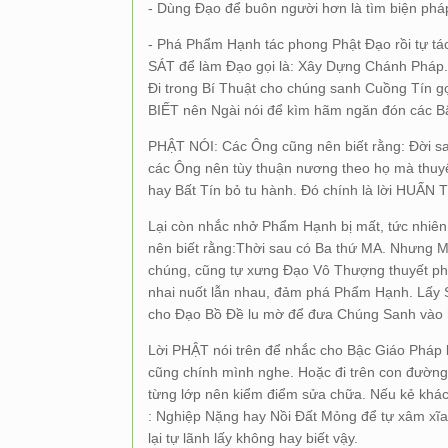
- Dùng Đạo để buôn người hơn là tìm biện phá
- Phá Phẩm Hạnh tác phong Phật Đạo rồi tự tác
SÁT để làm Đạo gọi là: Xây Dựng Chánh Pháp. 
Đi trong Bí Thuật cho chúng sanh Cuồng Tín g
BIẾT nên Ngài nói để kìm hãm ngăn đón các Bậ
PHẬT NÓI: Các Ông cũng nên biết rằng: Đời
các Ông nên tùy thuận nương theo họ mà thuy
hay Bất Tín bỏ tu hành. Đó chính là lời HUẤN 
Lại còn nhắc nhở Phẩm Hạnh bị mất, tức nhi
nên biết rằng:Thời sau có Ba thứ MA. Nhưng M
chúng, cũng tự xưng Đạo Vô Thượng thuyết phá
nhai nuốt lẫn nhau, đảm phá Phẩm Hạnh. Lấy
cho Đạo Bồ Đề lu mờ để đưa Chúng Sanh vào h
Lời PHẬT nói trên để nhắc cho Bậc Giáo Pháp
cũng chính mình nghe. Hoặc đi trên con đường
từng lớp nên kiểm điểm sửa chữa. Nếu kẻ khác 
: Nghiệp Nặng hay Nồi Đất Mỏng để tự xâm xĩa 
lại tự lãnh lấy không hay biết vậy.