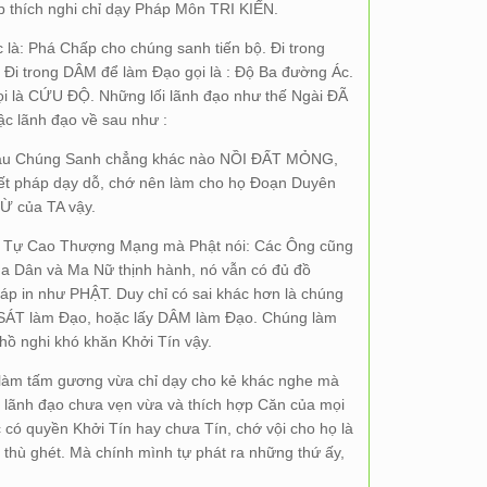
p thích nghi chỉ dạy Pháp Môn TRI KIẾN.
 là: Phá Chấp cho chúng sanh tiến bộ. Đi trong
Đi trong DÂM để làm Đạo gọi là : Độ Ba đường Ác.
ọi là CỨU ĐỘ. Những lối lãnh đạo như thế Ngài ĐÃ
c lãnh đạo về sau như :
 sau Chúng Sanh chẳng khác nào NỒI ĐẤT MỎNG,
ết pháp dạy dỗ, chớ nên làm cho họ Đoạn Duyên
TỪ của TA vậy.
ên Tự Cao Thượng Mạng mà Phật nói: Các Ông cũng
a Dân và Ma Nữ thịnh hành, nó vẫn có đủ đồ
p in như PHẬT. Duy chỉ có sai khác hơn là chúng
 SÁT làm Đạo, hoặc lấy DÂM làm Đạo. Chúng làm
ồ nghi khó khăn Khởi Tín vậy.
 làm tấm gương vừa chỉ dạy cho kẻ khác nghe mà
 lãnh đạo chưa vẹn vừa và thích hợp Căn của mọi
có quyền Khởi Tín hay chưa Tín, chớ vội cho họ là
thù ghét. Mà chính mình tự phát ra những thứ ấy,