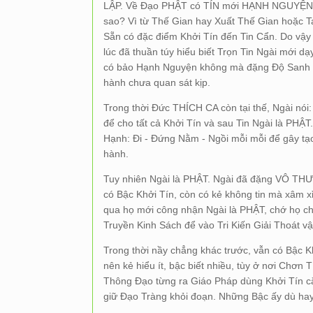
LẬP. Về Đạo PHẬT có TÍN mới HẠNH NGUYỆN, 
sao? Vì từ Thế Gian hay Xuất Thế Gian hoặc T
Sẵn có đặc điểm Khởi Tín đến Tin Cẩn. Do vậy
lúc đã thuần túy hiểu biết Trọn Tin Ngài mới
có bảo Hạnh Nguyện không mà đặng Độ Sanh ? 
hành chưa quan sát kịp.
Trong thời Đức THÍCH CA còn tại thế, Ngài nói
để cho tất cả Khởi Tín và sau Tin Ngài là PHẬ
Hạnh: Đi - Đứng Nằm - Ngồi mỗi mỗi để gây t
hành.
Tuy nhiên Ngài là PHẬT. Ngài đã đặng VÔ TH
có Bậc Khởi Tín, còn có kẻ không tin mà xâm 
qua họ mới công nhận Ngài là PHẬT, chớ họ ch
Truyền Kinh Sách để vào Tri Kiến Giải Thoát vậ
Trong thời nầy chẳng khác trước, vẫn có Bậc K
nên kẻ hiểu ít, bậc biết nhiều, tùy ở nơi Chơn
Thông Đạo từng ra Giáo Pháp dùng Khởi Tín că
giữ Đạo Tràng khỏi đoạn. Những Bậc ấy dù ha