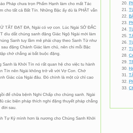
P
Giáo Pháp chưa trọn Phẩm Hạnh làm cho mất Tác
T
làm cho tất cả Bất Tín. Những Bậc ấy dù là PHẬT vẫn
B
P
TỬ TẤT ĐẠT ĐA, Ngài có vợ con. Lúc Ngài SỞ ĐẮC
T
dìu dắt chúng sanh đặng Giác Ngộ Ngài mới làm
T
 Chúng Sanh tuy lầm mê phải chạy theo Sanh Tử như
T
 sau đặng Chánh Giác làm chủ, nên chi mỗi Bậc
T
tập chớ chẳng ai bắt buộc đặng.
C
T
Sanh là Khởi Tín nó rất quan hệ cho việc tu hành
H
ạn Tín nên Ngài không trở về với Vợ Con. Chớ
T
nh Giác của Ngài đâu. Đó chính là một cử chỉ cao
P
C
gồi để chữa bệnh Nghi Chấp cho chúng sanh. Ngài
 đủ các biện pháp thích nghi đặng thuyết pháp chẳng
 đời sau.
anh Tự Kỷ mình hơn là nương cho Chúng Sanh Khởi