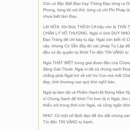
Còn có Bậc Biết Đạo hay Thông Đạo từng ra 
Phong, từng lời nói thô, từng cử chỉ Phi Pháp 
chưa biết làm Đạo.
LẠI NỮA: Khi Đức THÍCH CA hãy còn là THÁI 
CHÂN LÝ VÔ THƯỢNG, Ngài vì tình DUY NHỨT 
Đạo Tràng để chỉ bày tu tập. Ngài còn biết rõ
vậy, nhưng Có Sẵn đầy đủ các pháp Tự Lập để
đều có đủ quyền tự Khởi Tín đến TIN VÂNG tu 
Ngài THẬT BIẾT trong giai đoạn đầu của Chúng 
đặng Giải Thoát. Ngài vì tất cả chúng sanh Đo
chẳng phải Ngài trở về với Vợ Con mà mất Chá
đẹp, tình thương cao quý khó nghĩ bàn.
Ngài lại làm tất cả Phẩm Hạnh:Đi Đứng Nằm N
vì Chúng Sanh để Khởi Tín hơn là vì Ngài, tìm
thiếu sót trong thời còn Ngài, và cũng ngăn đón
NHƯ: Có một số lãnh đạo để dìu dắt chúng s
Tín đến TIN VÂNG tu hành.