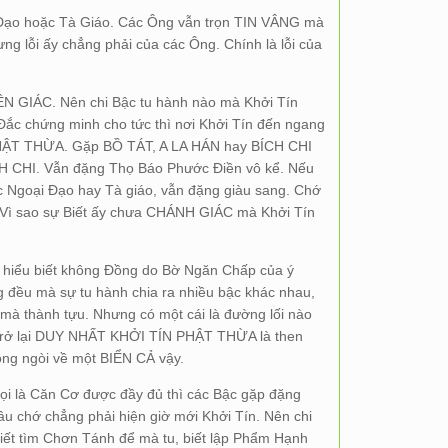
 Đạo hoặc Tà Giáo. Các Ông vẫn trọn TIN VÂNG mà
ng lỗi ấy chẳng phải của các Ông. Chính là lỗi của
ÊN GIÁC. Nên chi Bậc tu hành nào mà Khởi Tín
Đắc chứng minh cho tức thì nơi Khởi Tín đến ngang
 PHẬT THỪA. Gặp BỒ TÁT, A LA HÁN hay BÍCH CHI
ÍCH CHI. Vẫn đặng Thọ Báo Phước Điền vô kể. Nếu
ậc Ngoại Đạo hay Tà giáo, vẫn đặng giàu sang. Chớ
 Vì sao sự Biết ấy chưa CHÁNH GIÁC mà Khởi Tín
 hiểu biết không Đồng do Bờ Ngăn Chấp của ý
 đều mà sự tu hành chia ra nhiều bậc khác nhau,
y mà thành tựu. Nhưng có một cái là đường lối nào
rở lại DUY NHẤT KHỞI TÍN PHẬT THỪA là then
ng ngòi về một BIỂN CẢ vậy.
gọi là Căn Cơ được đầy đủ thì các Bậc gặp đặng
u chớ chẳng phải hiện giờ mới Khởi Tín. Nên chi
iết tìm Chơn Tánh để mà tu, biết lập Phẩm Hạnh