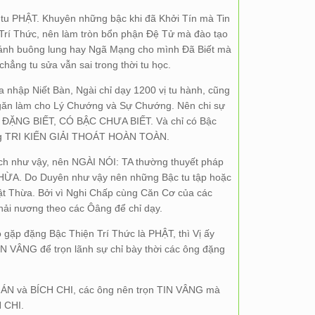
tu PHẬT. Khuyên những bậc khi đã Khởi Tín mà Tin
 Trí Thức, nên làm tròn bổn phận Đệ Tử mà đào tạo
ánh buông lung hay Ngã Mạng cho mình Đã Biết mà
g tu sửa vẫn sai trong thời tu học.
hập Niết Bàn, Ngài chỉ dạy 1200 vị tu hành, cũng
ngăn làm cho Lý Chướng và Sự Chướng. Nên chi sự
c ĐẶNG BIẾT, CÓ BẬC CHƯA BIẾT. Và chỉ có Bậc
ng TRI KIẾN GIẢI THOÁT HOÀN TOÀN.
ch như vậy, nên NGÀI NÓI: TA thường thuyết pháp
A. Do Duyên như vậy nên những Bậc tu tập hoặc
ật Thừa. Bởi vì Nghi Chấp cùng Căn Cơ của các
ải nương theo các Ôâng để chỉ dạy.
 gặp đặng Bậc Thiện Trí Thức là PHẬT, thì Vị ấy
N VÂNG để trọn lãnh sự chỉ bày thời các ông đặng
HÁN và BÍCH CHI, các ông nên trọn TIN VÂNG mà
H CHI.