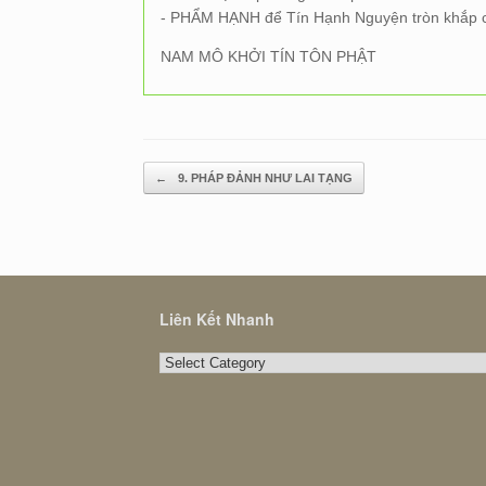
- PHẨM HẠNH để Tín Hạnh Nguyện tròn khắp 
NAM MÔ KHỞI TÍN TÔN PHẬT
Post navigation
←
9. PHÁP ĐẢNH NHƯ LAI TẠNG
Liên Kết Nhanh
Liên
Kết
Nhanh