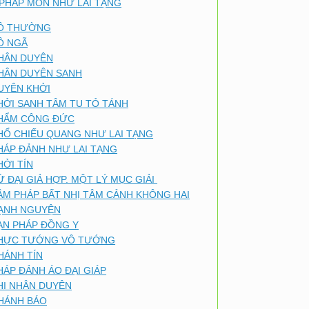
PHÁP MÔN NHƯ LAI TẠNG
Ô THƯỜNG
Ô NGÃ
HÂN DUYÊN
HÂN DUYÊN SANH
UYÊN KHỞI
HỞI SANH TÂM TU TỎ TÁNH
HẨM CÔNG ĐỨC
HỔ CHIẾU QUANG NHƯ LAI TẠNG
HÁP ĐẢNH NHƯ LAI TẠNG
HỞI TÍN
Ứ ĐẠI GIẢ HỢP. MỘT LÝ MỤC GIẢI
ÂM PHÁP BẤT NHỊ TÂM CẢNH KHÔNG HAI
ẠNH NGUYỆN
ẠN PHÁP ĐỒNG Y
HỰC TƯỚNG VÔ TƯỚNG
HÁNH TÍN
HÁP ĐẢNH ÁO ĐẠI GIÁP
HI NHÂN DUYÊN
HÁNH BÁO