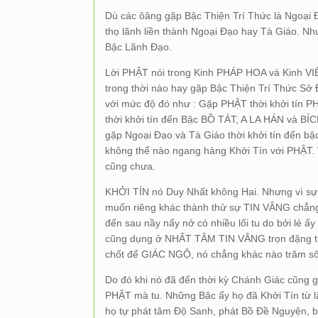
Dù các ôâng gặp Bậc Thiện Trí Thức là Ngoại
thọ lãnh liền thành Ngoại Đạo hay Tà Giáo. Như
Bậc Lãnh Đạo.
Lời PHẬT nói trong Kinh PHÁP HOA và Kinh VI
trong thời nào hay gặp Bậc Thiện Trí Thức Sở 
với mức độ đó như : Gặp PHẬT thời khởi tín
thời khởi tín đến Bậc BỒ TÁT, A LA HÁN và B
gặp Ngoại Đạo và Tà Giáo thời khởi tín đến b
không thể nào ngang hàng Khởi Tín với PHẬT.
cũng chưa.
KHỞI TÍN nó Duy Nhất không Hai. Nhưng vì sự
muốn riêng khác thành thử sự TIN VÂNG chẳng
đến sau nầy nẩy nở có nhiều lối tu do bởi lẻ ấ
cũng dụng ở NHẤT TÂM TIN VÂNG trọn đặng t
chốt để GIÁC NGỘ, nó chẳng khác nào trăm sô
Do đó khi nó đã đến thời kỳ Chánh Giác cũng 
PHẬT mà tu. Những Bậc ấy họ đã Khởi Tín từ lâ
họ tự phát tâm Độ Sanh, phát Bồ Đề Nguyện, b