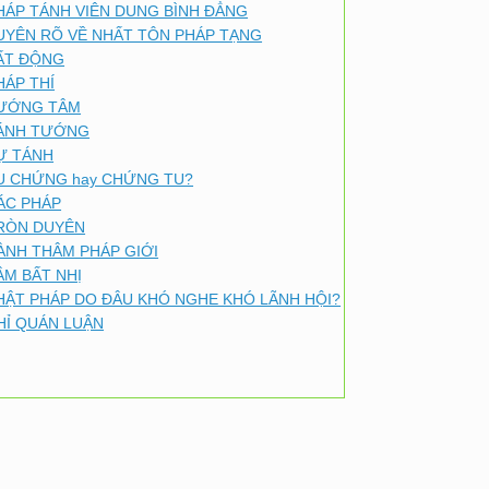
HÁP TÁNH VIÊN DUNG BÌNH ĐẲNG
UYÊN RÕ VỀ NHẤT TÔN PHÁP TẠNG
ẤT ĐỘNG
HÁP THÍ
ƯỚNG TÂM
ÁNH TƯỚNG
Ự TÁNH
U CHỨNG hay CHỨNG TU?
ÁC PHÁP
RÒN DUYÊN
ÀNH THÂM PHÁP GIỚI
ÂM BẤT NHỊ
HẬT PHÁP DO ĐÂU KHÓ NGHE KHÓ LÃNH HỘI?
HỈ QUÁN LUẬN