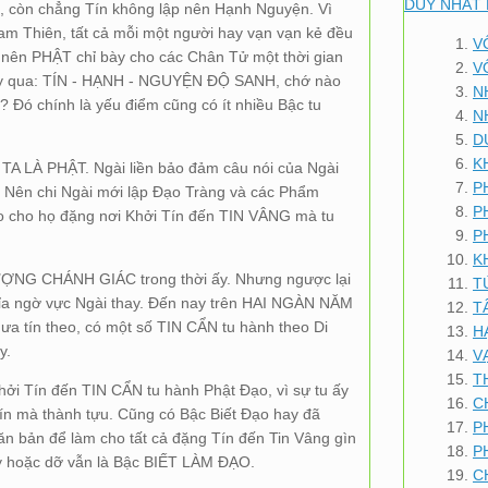
DUY NHẤT 
còn chẳng Tín không lập nên Hạnh Nguyện. Vì
am Thiên, tất cả mỗi một người hay vạn vạn kẻ đều
V
 nên PHẬT chỉ bày cho các Chân Tử một thời gian
V
 dạy qua: TÍN - HẠNH - NGUYỆN ĐỘ SANH, chớ nào
N
Đó chính là yếu điểm cũng có ít nhiều Bậc tu
N
D
K
: TA LÀ PHẬT. Ngài liền bảo đảm câu nói của Ngài
P
T. Nên chi Ngài mới lập Đạo Tràng và các Phẩm
P
ạo cho họ đặng nơi Khởi Tín đến TIN VÂNG mà tu
P
K
ƯỢNG CHÁNH GIÁC trong thời ấy. Nhưng ngược lại
T
xỉa ngờ vực Ngài thay. Đến nay trên HAI NGÀN NĂM
T
ưa tín theo, có một số TIN CẨN tu hành theo Di
H
y.
V
T
hởi Tín đến TIN CẨN tu hành Phật Đạo, vì sự tu ấy
C
 Tín mà thành tựu. Cũng có Bậc Biết Đạo hay đã
P
n bản để làm cho tất cả đặng Tín đến Tin Vâng gìn
P
y hoặc dỡ vẫn là Bậc BIẾT LÀM ĐẠO.
C