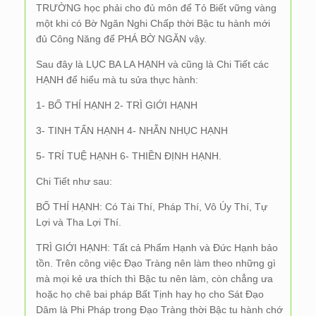
TRƯỜNG học phải cho đủ môn để Tỏ Biết vững vàng
một khi có Bờ Ngăn Nghi Chấp thời Bậc tu hành mới
đủ Công Năng để PHÁ BỜ NGĂN vậy.
Sau đây là LỤC BA LA HẠNH và cũng là Chi Tiết các
HẠNH để hiểu mà tu sửa thực hành:
1- BỐ THÍ HẠNH 2- TRÌ GIỚI HẠNH
3- TINH TẤN HẠNH 4- NHẪN NHỤC HẠNH
5- TRÍ TUỆ HẠNH 6- THIỀN ĐỊNH HẠNH.
Chi Tiết như sau:
BỐ THÍ HẠNH: Có Tài Thí, Pháp Thí, Vô Úy Thí, Tự
Lợi và Tha Lợi Thí.
TRÌ GIỚI HẠNH: Tất cả Phẩm Hạnh và Đức Hạnh bảo
tồn. Trên công việc Đạo Tràng nên làm theo những gì
mà mọi kẻ ưa thích thì Bậc tu nên làm, còn chẳng ưa
hoặc họ chê bai pháp Bất Tịnh hay họ cho Sát Đạo
Dâm là Phi Pháp trong Đạo Tràng thời Bậc tu hành chớ