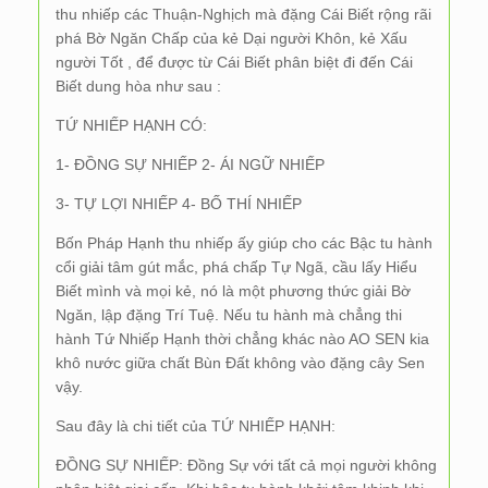
thu nhiếp các Thuận-Nghịch mà đặng Cái Biết rộng rãi
phá Bờ Ngăn Chấp của kẻ Dại người Khôn, kẻ Xấu
người Tốt , để được từ Cái Biết phân biệt đi đến Cái
Biết dung hòa như sau :
TỨ NHIẾP HẠNH CÓ:
1- ĐỒNG SỰ NHIẾP 2- ÁI NGỮ NHIẾP
3- TỰ LỢI NHIẾP 4- BỐ THÍ NHIẾP
Bốn Pháp Hạnh thu nhiếp ấy giúp cho các Bậc tu hành
cổi giải tâm gút mắc, phá chấp Tự Ngã, cầu lấy Hiểu
Biết mình và mọi kẻ, nó là một phương thức giải Bờ
Ngăn, lập đặng Trí Tuệ. Nếu tu hành mà chẳng thi
hành Tứ Nhiếp Hạnh thời chẳng khác nào AO SEN kia
khô nước giữa chất Bùn Đất không vào đặng cây Sen
vậy.
Sau đây là chi tiết của TỨ NHIẾP HẠNH:
ĐỒNG SỰ NHIẾP: Đồng Sự với tất cả mọi người không