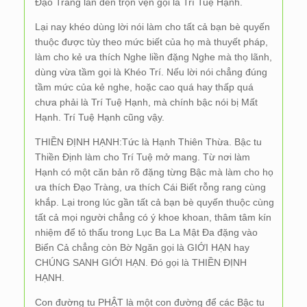
Đạo Tràng lần đến trọn vẹn gọi là Trí Tuệ Hạnh.
Lại nay khéo dùng lời nói làm cho tất cả bạn bè quyến
thuộc được tùy theo mức biết của họ mà thuyết pháp,
làm cho kẻ ưa thích Nghe liền đặng Nghe mà thọ lãnh,
dùng vừa tầm gọi là Khéo Trí. Nếu lời nói chẳng đúng
tầm mức của kẻ nghe, hoặc cao quá hay thấp quá
chưa phải là Trí Tuệ Hạnh, mà chính bậc nói bị Mất
Hạnh. Trí Tuệ Hạnh cũng vậy.
THIỀN ĐỊNH HẠNH:Tức là Hạnh Thiên Thừa. Bậc tu
Thiền Định làm cho Trí Tuệ mở mang. Từ nơi làm
Hạnh có một căn bản rõ đặng từng Bậc mà làm cho họ
ưa thích Đạo Tràng, ưa thích Cái Biết rỗng rang cùng
khắp. Lại trong lúc gần tất cả bạn bè quyến thuộc cùng
tất cả mọi người chẳng có ý khoe khoan, thâm tâm kín
nhiệm để tỏ thấu trong Lục Ba La Mật Đa đặng vào
Biển Cả chẳng còn Bờ Ngăn gọi là GIỚI HẠN hay
CHÚNG SANH GIỚI HẠN. Đó gọi là THIỀN ĐỊNH
HẠNH.
Con đường tu PHẬT là một con đường để các Bậc tu