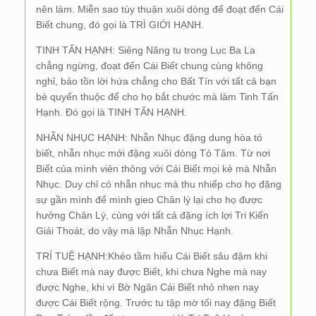
nên làm. Miễn sao tùy thuận xuôi dòng để đoạt đến Cái
Biết chung, đó gọi là TRÌ GIỚI HẠNH.
TINH TẤN HẠNH: Siêng Năng tu trong Lục Ba La
chẳng ngừng, đoạt đến Cái Biết chung cùng không
nghỉ, bảo tồn lời hứa chẳng cho Bất Tín với tất cả bạn
bè quyến thuộc để cho họ bắt chước mà làm Tinh Tấn
Hạnh. Đó gọi là TINH TẤN HẠNH.
NHẪN NHỤC HẠNH: Nhẫn Nhục đặng dung hòa tỏ
biết, nhẫn nhục mới đặng xuôi dòng Tỏ Tâm. Từ nơi
Biết của mình viên thông với Cái Biết mọi kẻ mà Nhẫn
Nhục. Duy chỉ có nhẫn nhục mà thu nhiếp cho họ đặng
sự gần mình để mình gieo Chân lý lại cho họ được
hưởng Chân Lý, cùng với tất cả đặng ích lợi Tri Kiến
Giải Thoát, do vậy mà lập Nhẫn Nhục Hạnh.
TRÍ TUỆ HẠNH:Khéo tầm hiểu Cái Biết sâu đậm khi
chưa Biết mà nay được Biết, khi chưa Nghe mà nay
được Nghe, khi vì Bờ Ngăn Cái Biết nhỏ nhen nay
được Cái Biết rộng. Trước tu tập mờ tối nay đặng Biết