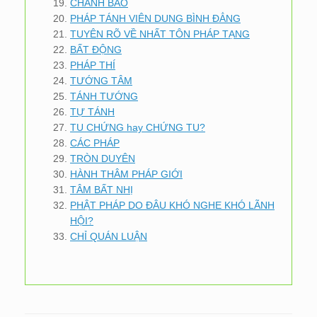
CHÁNH BÁO
PHÁP TÁNH VIÊN DUNG BÌNH ĐẲNG
TUYÊN RÕ VỀ NHẤT TÔN PHÁP TẠNG
BẤT ĐỘNG
PHÁP THÍ
TƯỚNG TÂM
TÁNH TƯỚNG
TỰ TÁNH
TU CHỨNG hay CHỨNG TU?
CÁC PHÁP
TRÒN DUYÊN
HÀNH THÂM PHÁP GIỚI
TÂM BẤT NHỊ
PHẬT PHÁP DO ĐÂU KHÓ NGHE KHÓ LÃNH
HỘI?
CHỈ QUÁN LUẬN