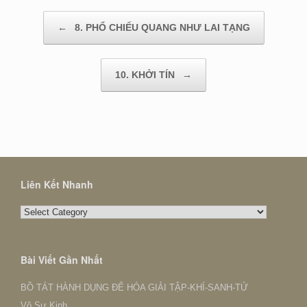
Post navigation
←
8. PHỔ CHIẾU QUANG NHƯ LAI TẠNG
10. KHỞI TÍN
→
Liên Kết Nhanh
Liên
Kết
Nhanh
Bài Viết Gần Nhất
BỒ TÁT HÀNH DỤNG ĐỂ HÓA GIẢI TẬP-KHÍ-SANH-TỬ
Vô Sư Kinh