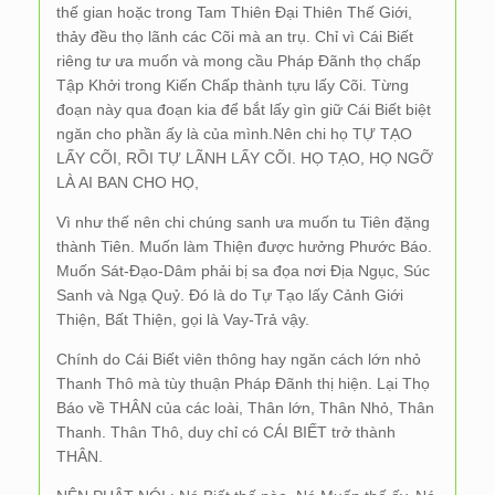
thế gian hoặc trong Tam Thiên Đại Thiên Thế Giới,
thảy đều thọ lãnh các Cõi mà an trụ. Chỉ vì Cái Biết
riêng tư ưa muốn và mong cầu Pháp Đãnh thọ chấp
Tập Khởi trong Kiến Chấp thành tựu lấy Cõi. Từng
đoạn này qua đoạn kia để bắt lấy gìn giữ Cái Biết biệt
ngăn cho phần ấy là của mình.Nên chi họ TỰ TẠO
LẤY CÕI, RỒI TỰ LÃNH LẤY CÕI. HỌ TẠO, HỌ NGỠ
LÀ AI BAN CHO HỌ,
Vì như thế nên chi chúng sanh ưa muốn tu Tiên đặng
thành Tiên. Muốn làm Thiện được hưởng Phước Báo.
Muốn Sát-Đạo-Dâm phải bị sa đọa nơi Địa Ngục, Súc
Sanh và Ngạ Quỷ. Đó là do Tự Tạo lấy Cảnh Giới
Thiện, Bất Thiện, gọi là Vay-Trả vậy.
Chính do Cái Biết viên thông hay ngăn cách lớn nhỏ
Thanh Thô mà tùy thuận Pháp Đãnh thị hiện. Lại Thọ
Báo về THÂN của các loài, Thân lớn, Thân Nhỏ, Thân
Thanh. Thân Thô, duy chỉ có CÁI BIẾT trở thành
THÂN.