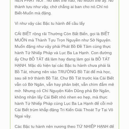
NÊN PHẬT NÓI : Nó Biết thế nào, Nó Muốn thế ấy. Nó
thành tựu như vậy, chớ chẳng ai ban cho nó.Chỉ nó
Biết-Muốn mà đặng.
Vì như vậy các Bậc tu hành để cầu lấy
CÁI BIẾT rộng rãi Thường Còn Bất Biến, gọi là BIẾT
MUỐN mà Thành Tựu Trọn Nguyền như Sở Nguyện.
Muốn đặng như vậy phải Phát Bồ Đề Tâm cùng thực
hành Tứ Nhiếp Pháp và Lục Ba La Hạnh. Con đường
ấy Chư BỒ TÁT đã làm hay đang làm gọi là BỒ TÁT
HẠNH. Mặc dù hiện tại các Bậc tu hành chưa phải là
Bồ Tát, nhưng nên vào TRƯỜNG Bồ Tát để mà học,
sau sẽ trở thành Bồ Tát. Chư Bồ Tát trước kia Cái Biết
vẫn có Bờ Ngăn, vẫn hay phân biệt, vẫn chìm đắm mê
mờ. Nhưng có Chí Nguyện Kiên Dũng phá Bờ Ngăn,
không nhận lấy Cái Biết nhỏ nhen eo hẹp, mà thực
hành Tứ Nhiếp Pháp cùng Lục Ba La Hạnh để cỗi mở
Cái Biết trùm khắp đặng Tri Kiến Giải Thoát Tự Tại Vô
Ngại vậy.
Các Bậc tu hành nên nương theo TỨ NHIẾP HẠNH để