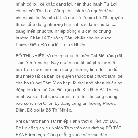
mình có lợi, kẻ khác đặng lợi, nên thực hành Tự Lợi
chung với Tha Lợi. Cũng như mình và người đồng
chung cái lợi ấy nên tất cả mọi kẻ từ bạn bè đến quyến
thuộc đều dùng phương tiện tinh xảo làm cho tất cả
đặng mến phục thu nhiếp đồng dìu dắt họ chung
hưởng Chân Lý Thường Còn, khiến cho họ được
Phước Điền. Đó gọi là Tự Lợi Nhiếp.
BỐ THÍ NHIẾP: Vì trong sự tu tập nên Cái Biết rộng rãi,
Tâm Ý mở mang. Nay muốn cho tất cả phá bờ ngăn
mà Tâm được mở, nên dùng phương tiện Bố Thí để
thu nhiếp tất cả bạn bè quyến thuộc bắt chước làm, để
cho họ từ nơi Tâm Ý eo hẹp, lề thói nhỏ nhen khiến họ
đặng lớn lao mà Cái Biết rộng rãi. Khi lãnh Bố Thí của
mình và sau bắt chước mình mà Bố Thí cùng chung
vào sự ích lợi Chân Lý đặng cùng an hưởng Phước
Điền. Đó gọi là Bố Thí Nhiếp.
Khi đã thực hành Tứ Nhiếp Hạnh thời đi liền với LỤC
BA LA đặng có sự Nhiếp Tâm trên con đường BỒ TÁT
HẠNH trọn vẹn. Cũng chẳng khác nào vào đến