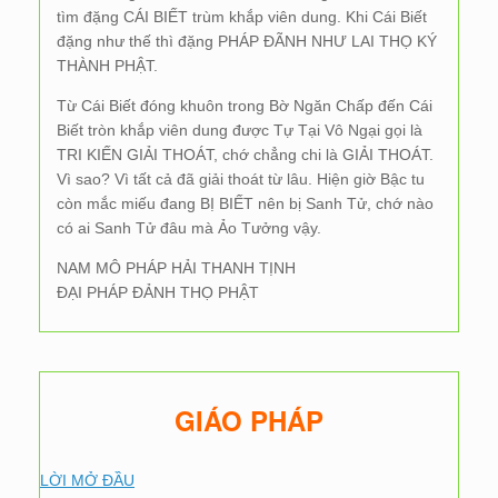
tìm đặng CÁI BIẾT trùm khắp viên dung. Khi Cái Biết
đặng như thế thì đặng PHÁP ĐÃNH NHƯ LAI THỌ KÝ
THÀNH PHẬT.
Từ Cái Biết đóng khuôn trong Bờ Ngăn Chấp đến Cái
Biết tròn khắp viên dung được Tự Tại Vô Ngại gọi là
TRI KIẾN GIẢI THOÁT, chớ chẳng chi là GIẢI THOÁT.
Vì sao? Vì tất cả đã giải thoát từ lâu. Hiện giờ Bậc tu
còn mắc miếu đang BỊ BIẾT nên bị Sanh Tử, chớ nào
có ai Sanh Tử đâu mà Ảo Tưởng vậy.
NAM MÔ PHÁP HẢI THANH TỊNH
ĐẠI PHÁP ĐẢNH THỌ PHẬT
GIÁO PHÁP
LỜI MỞ ĐẦU