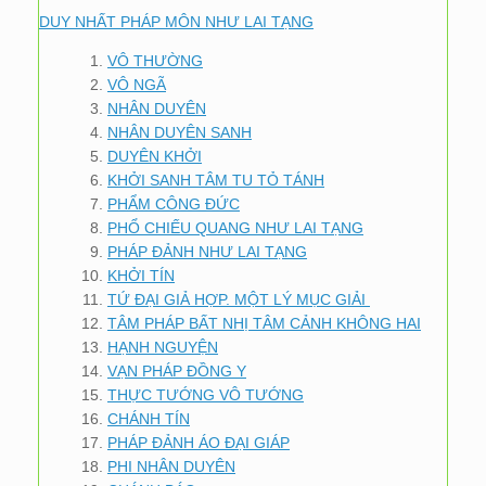
DUY NHẤT PHÁP MÔN NHƯ LAI TẠNG
VÔ THƯỜNG
VÔ NGÃ
NHÂN DUYÊN
NHÂN DUYÊN SANH
DUYÊN KHỞI
KHỞI SANH TÂM TU TỎ TÁNH
PHẨM CÔNG ĐỨC
PHỔ CHIẾU QUANG NHƯ LAI TẠNG
PHÁP ĐẢNH NHƯ LAI TẠNG
KHỞI TÍN
TỨ ĐẠI GIẢ HỢP. MỘT LÝ MỤC GIẢI
TÂM PHÁP BẤT NHỊ TÂM CẢNH KHÔNG HAI
HẠNH NGUYỆN
VẠN PHÁP ĐỒNG Y
THỰC TƯỚNG VÔ TƯỚNG
CHÁNH TÍN
PHÁP ĐẢNH ÁO ĐẠI GIÁP
PHI NHÂN DUYÊN