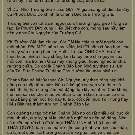
Nhỏ hay Nhỏ hơn nữa thì ai ai cũng thấy đều có cả.
VÍ DỤ: Như Trưởng Giả kia có GIA TÀI giàu sang tột đỉnh lại đầy
đủ Phước Đức. Đó chính là Chánh Báo của Trưởng Giả.
Trưởng Giả có một trăm người con, thường ngày gieo trồng sự
tạo lấy Phước Đức cùng Hiểu Biết cho con, mong sau nầy làm
nên y như Chí Nguyện của Trưởng Giả.
Khi Trưởng Giả lâm chung, Gia Tài kia chia ra mỗi người con
một phần. Đến MỘT năm hay NĂM, MƯỜI năm chẳng hạn, các
con ấy vẫn nương theo lời Huấn Từ của ÔNG CHA. Họ làm
theo hoặc nhiều ít hay chẳng làm là tùy theo chí nguyện của
mỗi con, mà trở nên Giàu hay không giàu, hoặc nghèo tự chia
ra từng phần. Đó gọi là Chánh Báo Lớn Nhỏ tùy theo sự làm
của Tài Đức Phước Trí đặng Thọ Hưởng lâu mau nhiều ít.
Chánh Báo nó lại tùy theo Chí Nguyện, tùy theo rộng hẹp khả
năng cao thấp tầm mức. Nếu có kẻ gặp sự vẹn vừa theo sở
thích thì họ hào hứng làm mà đặng, tạo lấy mà đến. Chớ không
thể nào san sẻ cho nhau về phần Chánh Báo, mà san sẻ cho
nhau bằng phần học hỏi hay tu tập, cốt đến mức Tỏ Thông hay
Hiểu Biết mà thành tựu nơi Chánh Báo vậy.
Con đường tự tạo trở nên Chánh Báo nó có rất nhiều cái cực kỳ
mâu thuẩn, cực kỳ quái lạ, khó mà nghĩ bàn đến nó đặng. Nên
có nhiều người cho đó là một THẦN LINH phù hộ hay một
THẦN QUYỀN ban cho mà trở nên cung kính van xin cầu khẩn,
đó là một điểm rất thường của lắm kẻ phải làm và chịu làm,