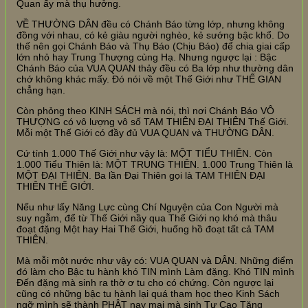
Quan ấy mà thụ hưởng.
VỀ THƯỜNG DÂN đều có Chánh Báo từng lớp, nhưng không
đồng với nhau, có kẻ giàu người nghèo, kẻ sướng bậc khổ. Do
thế nên gọi Chánh Báo và Thụ Báo (Chịu Báo) để chia giai cấp
lớn nhỏ hay Trung Thượng cùng Hạ. Nhưng ngược lại : Bậc
Chánh Báo của VUA QUAN thảy đều có Ba lớp như thường dân
chớ không khác mấy. Đó nói về một Thế Giới như THẾ GIAN
chẳng hạn.
Còn phỏng theo KINH SÁCH mà nói, thì nơi Chánh Báo VÔ
THƯỢNG có vô lượng vô số TAM THIÊN ĐẠI THIÊN Thế Giới.
Mỗi một Thế Giới có đầy đủ VUA QUAN và THƯỜNG DÂN.
Cứ tính 1.000 Thế Giới như vậy là: MỘT TIỂU THIÊN. Còn
1.000 Tiểu Thiên là: MỘT TRUNG THIÊN. 1.000 Trung Thiên là
MỘT ĐẠI THIÊN. Ba lần Đại Thiên gọi là TAM THIÊN ĐẠI
THIÊN THẾ GIỚI.
Nếu như lấy Năng Lực cùng Chí Nguyện của Con Người mà
suy ngẫm, để từ Thế Giới nầy qua Thế Giới nọ khó mà thâu
đoạt đặng Một hay Hai Thế Giới, huống hồ đoạt tất cả TAM
THIÊN.
Mà mỗi một nước như vậy có: VUA QUAN và DÂN. Những điểm
đó làm cho Bậc tu hành khó TIN mình Làm đặng. Khó TIN mình
Đến đặng mà sinh ra thờ ơ tu cho có chứng. Còn ngược lại
cũng có những bậc tu hành lại quá tham học theo Kinh Sách
ngỡ mình sẽ thành PHẬT nay mai mà sinh Tự Cao Tăng