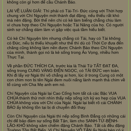
không còn gì hơn để cầu Chánh Báo.
LẠI VỀ LUẬN GIẢI: Thì phải có Tài-Trí- Đức cùng với Thời hợp
chung với Chí Nguyện mới thành đạt đặng, nếu thiếu rất khó
mà nên đặng. Bởi thế nên chi có kẻ làm biếng chẳng chịu làm
vì chưa hợp theo Chí Nguyện hoặc Tài Năng của họ. Có người
sinh sợ chẳng dám làm vì gặp việc quá tầm hiểu biết.
Có kẻ Chí Nguyện lớn nhưng chẳng có Tài, hay có Tài không
có Đức, nếu bị thiếu khuyết như thế thì dù có Thời Cơ đưa đến
chăng cũng không làm nên được Chánh Báo theo Chí Nguyện
của mình, thành gọi nó là kẻ sống trong Ảo Vọng, nhiều hơn
Thực Tại.
Về phần ĐỨC THÍCH CA, trước kia là Thái Tử TẤT ĐẠT ĐA,
sống trong CUNG VÀNG ĐIỆN NGỌC, có TÀI ĐỨC vẹn toàn.
Khi đi lấy vợ Ngài thí võ chẳng ai hơn, lúc ở trong Cung có một
con chim non bị tên Ngài đem nuôi nấng lành mạnh thả chim về
tổ cùng với Cha Mẹ anh em nó.
Chí Nguyện của Ngài lại Cao Cống hơn tất cả các Bậc VUA
CHÚA thành thử mới nhìn thấy nếp sống ích kỷ eo hẹp của VUA
CHÚA không vừa với Chí của Ngài. Ngài lại biết rõ cái CHÁNH
BÁO ấy không tồn tại bị di chuyển đổi thay.
Còn Chí Nguyện của Ngài thì nếp sống Bình Đẳng có những cái
chi để bảo đảm sự sống Bất Tận, làm cho SANH-TỬ-BỆNH-
LÃO-KHỔ không xâm chiếm đặng Chánh Báo. Tất cả đều đặng
Trường Tồn Bất Biến. Vì Chí Nguyện VÔ TẬN ấy Ngài bèn có ý