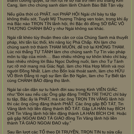
thành cương quyết, từ nơi rụt rè sợ hãi trở nên thù thắng Kim
Cang, làm cho chúng sanh dám lãnh Chánh Báo Bất Tận vậy.
Nếu giữa thời có PHẬT, nơi PHÁP HỘI Ngài chỉ bày tu tập
không thiếu sót, Tuyệt Mỹ Thượng Thặng vẹn toàn, trong khi ấy
mà Bậc nào TRỌN TÍN lãnh hội, thì Bậc đó đồng SỞ ĐẮC VÔ
THƯỢNG CHÁNH BÁO y như Ngài không sai khác.
Ngài rất khéo tùy thuận theo căn cơ của Chúng Sanh mà thuyết
pháp, khi tấn lúc thối, khi nâng lúc Phá Chấp. Khi làm cho
chúng sanh trở thành THAM MUỐN, để trở lại KHÔNG THAM.
Lúc nói thẳng TỰ TÁNH làm cho chúng sanh Tự Tín vào pháp
môn tu tập của mình.... Bao nhiêu những sự khôn khéo chỉ bày,
bao nhiêu những lời Báu Ngọc Dưỡng nuôi, làm cho Tự Tánh
rực rỡ mở mang mà Giác Ngộ, làm cho Hòa Hợp Mình và mọi
người Đồng Nhất. Làm cho Bốn loài thoát sanh, làm cho HỮU
VÔ Bình Đẳng tỏ ngộ sự lầm lẫn Bờ Ngăn, làm cho Tự Biết tận
cùng CHÁNH BÁO đặng thọ lãnh.
Ngài lại căn dặn sự tu hành đời sau trong Kinh VIÊN GIÁC
như:“Đời sau nếu các Ông gặp đặng THIỆN TRÍ THỨC chỉ bày
tu tập, Bậc ấy là PHẬT, mà các ông TRỌN TIN VÂNG lãnh hội
thì các ông cũng đặng thành PHẬT. Các ông gặp BỒ TÁT, Tin
Vâng lãnh hội liền đặng thành BỒ TÁT. Gặp LA HÁN hay BÍCH
CHI Tin Vâng lãnh hội liền đặng thành LA HÁN BÍCH CHI. Hoặc
giả gặp NGOẠI ĐẠO TÀ GIÁO đồng Tin Vâng lãnh hội liền
thành TÀ GIÁO NGOẠI ĐẠO vậy.”
Sau lần lượt các TỔ theo DI TRUYỀN, TRỌN TIN tu sửa cấu