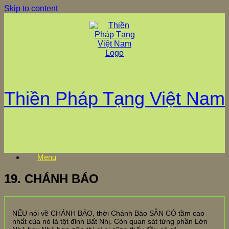
Skip to content
Thiền Pháp Tạng Việt Nam
Menu
19. CHÁNH BÁO
NẾU nói về CHÁNH BÁO, thời Chánh Báo SẴN CÓ tầm cao
nhất của nó là tột đỉnh Bất Nhị. Còn quan sát từng phần Lớn