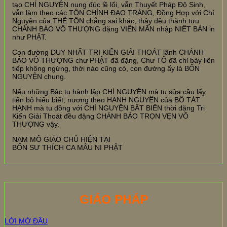
tạo CHÍ NGUYỆN nung đúc lề lối, vẫn Thuyết Pháp Độ Sinh,
vẫn làm theo các TÔN CHỈNH ĐẠO TRÀNG, Đồng Hợp với Chí
Nguyện của THẾ TÔN chẳng sai khác, thảy đều thành tựu
CHÁNH BÁO VÔ THƯỢNG đặng VIÊN MÃN nhập NIẾT BÀN in
như PHẬT.
Con đường DUY NHẤT TRI KIẾN GIẢI THOÁT lãnh CHÁNH
BÁO VÔ THƯỢNG chư PHẬT đã đặng, Chư TỔ đã chỉ bày liên
tiếp không ngừng, thời nào cũng có, con đường ấy là BỔN
NGUYỆN chung.
Nếu những Bậc tu hành lập CHÍ NGUYỆN mà tu sửa cầu lấy
tiến bộ hiểu biết, nương theo HẠNH NGUYỆN của BỒ TÁT
HẠNH mà tu đồng với CHÍ NGUYỆN BẤT BIẾN thời đặng Tri
Kiến Giải Thoát đều đặng CHÁNH BÁO TRỌN VẸN VÔ
THƯỢNG vậy.
NAM MÔ GIÁO CHỦ HIỆN TẠI
BỔN SƯ THÍCH CA MÂU NI PHẬT
GIÁO PHÁP
LỜI MỞ ĐẦU