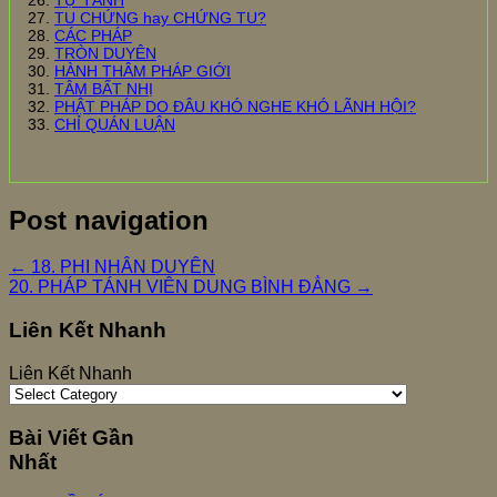
TU CHỨNG hay CHỨNG TU?
CÁC PHÁP
TRÒN DUYÊN
HÀNH THÂM PHÁP GIỚI
TÂM BẤT NHỊ
PHẬT PHÁP DO ĐÂU KHÓ NGHE KHÓ LÃNH HỘI?
CHỈ QUÁN LUẬN
Post navigation
←
18. PHI NHÂN DUYÊN
20. PHÁP TÁNH VIÊN DUNG BÌNH ĐẲNG
→
Liên Kết Nhanh
Liên Kết Nhanh
Bài Viết Gần
Nhất