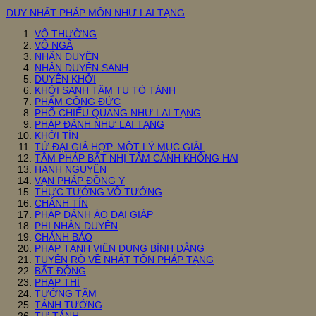
DUY NHẤT PHÁP MÔN NHƯ LAI TẠNG
VÔ THƯỜNG
VÔ NGÃ
NHÂN DUYÊN
NHÂN DUYÊN SANH
DUYÊN KHỞI
KHỞI SANH TÂM TU TỎ TÁNH
PHẨM CÔNG ĐỨC
PHỔ CHIẾU QUANG NHƯ LAI TẠNG
PHÁP ĐẢNH NHƯ LAI TẠNG
KHỞI TÍN
TỨ ĐẠI GIẢ HỢP. MỘT LÝ MỤC GIẢI
TÂM PHÁP BẤT NHỊ TÂM CẢNH KHÔNG HAI
HẠNH NGUYỆN
VẠN PHÁP ĐỒNG Y
THỰC TƯỚNG VÔ TƯỚNG
CHÁNH TÍN
PHÁP ĐẢNH ÁO ĐẠI GIÁP
PHI NHÂN DUYÊN
CHÁNH BÁO
PHÁP TÁNH VIÊN DUNG BÌNH ĐẲNG
TUYÊN RÕ VỀ NHẤT TÔN PHÁP TẠNG
BẤT ĐỘNG
PHÁP THÍ
TƯỚNG TÂM
TÁNH TƯỚNG
TỰ TÁNH