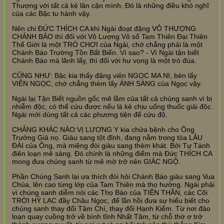
Thượng với tất cả kẻ lân cận mình. Đó là những điều khó nghĩ
của các Bậc tu hành vậy.
Nên chi ĐỨC THÍCH CA khi Ngài đoạt đặng VÔ THƯỢNG
CHÁNH BÁO thì đối với Vô Lượng Vô số Tam Thiên Đại Thiên
Thế Giới là một TRÒ CHƠI của Ngài, chớ chẳng phải là một
Chánh Báo Trường Tồn Bất Biến. Vì sao? - Vì Ngài tận biết
Chánh Báo mà lãnh lấy, thì đối với hư vọng là một trò đùa.
CŨNG NHƯ: Bậc kia thấy đặng viên NGỌC MA NI, bèn lấy
VIÊN NGỌC, chớ chẳng thèm lấy ÁNH SÁNG của Ngọc vậy.
Ngài lại Tận Biết nguồn gốc mê lầm của tất cả chúng sanh vì bị
nhiễm độc, có thể cứu được nếu là kẻ chịu uống thuốc giải độc.
Ngài mới dùng tất cả các phương tiện để cứu độ.
CHẲNG KHÁC NÀO:VỊ LƯƠNG Y kia chửa bệnh cho Ông
Trưởng Giả nọ. Giàu sang tột đỉnh, đang nằm trong tòa LÂU
ĐÀI của Ông, mà miệng đòi giàu sang thèm khát. Bởi Tự Tánh
điên loạn mê sảng. Đó chính là những điểm mà Đức THÍCH CA
mong đưa chúng sanh từ mê mờ trở nên GIÁC NGỘ.
Phần Chúng Sanh lại ưa thích đòi hỏi Chánh Báo giàu sang Vua
Chúa, lên cao từng lớp của Tam Thiên mà thọ hưởng. Ngài phải
vì chúng sanh diễm nói các Thọ Báo của TIÊN THẦN, các Cõi
TRỜI HỶ LẠC đầy Châu Ngọc, để lần hồi đưa sự hiểu biết cho
chúng sanh thay đổi Tâm Chí, thay đổi Hạnh Kiểm. Từ nơi đảo
loạn quay cuồng trở về bình tĩnh Nhất Tâm, từ chỗ thờ ơ trở