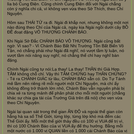
lìa bỏ Cung Điện. Cũng chính Cung Điện đối với Ngài chẳng
còn ý nghĩa chi cả, vì không vẹn vừa theo Sở Thích, theo Chí
Nguyện.
Hôm sau THÁI TỬ ra đi. Ngài đi khắp nơi, nhưng không một nơi
nào đúng theo Chí của Ngài cả, ngày kia Ngài ngồi dưới cây BỒ
ĐỀ đoạt đặng VÔ THƯỢNG CHÁNH BÁO.
Khi Ngài Sở Đắc CHÁNH BÁO VÔ THƯỢNG. Ngài cũng bất
ngờ. Vì sao? - Vì Chánh Báo Bất Nhị Trường Tồn Bất Biến Vô
Tận, nó chẳng phải như Ngài đã nghĩ, nó vượt tầm lý luận, nó
vượt tầm nói năng suy nghĩ, nó chẳng thể chỉ hay nghĩ bàn
đặng.
Chính Ngài cũng tự nói:Lạ thay! Lạ thay! THÂN thì Giả Hợp.
TÂM không chỗ chỉ. Vậy thì TÂM CHỨNG hay THÂN CHỨNG?
- Té ra CHÁNH GIÁC từ lâu, CHÁNH BÁO sẵn có. Do Tự Tánh
mê lầm nên riêng rẽ mỗi người một Chí Nguyện, mà chí ấy
không đồng trở thành lớn nhỏ, Chánh Báo vẫn nguyên phải bị
chia xẻ ra từng mảnh để phân phát cho mỗi một người (chẳng
khác sự chia gia tài của Trưởng Giả trên đã nói) cho vẹn vừa
theo Chí Nguyện.
Ngài lại quan sát trong thế gian ẤN ĐỘ và ngoài thế gian còn
hằng hà sa số Thế Giới, từng lớp, từng lớp khó mà đếm các
Thế Giới ấy. Mỗi một thế giới thảy đều có 100 vị VUA để trị vì,
thì có 100 Chánh Báo của vị VUA ấy để thụ hưởng. Bằng mỗi
một nước có 1.000 vị QUAN liền có 1.000 cái Chánh Báo của vị