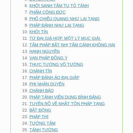
KHỞI SANH TÂM TU TỎ TÁNH
PHẨM CÔNG ĐỨC
PHỔ CHIẾU QUANG NHƯ LAI TẠNG
PHÁP ĐẢNH NHƯ LAI TẠNG
KHỞI TÍN
TỨ ĐẠI GIẢ HỢP. MỘT LÝ MỤC GIẢI
TÂM PHÁP BẤT NHỊ TÂM CẢNH KHÔNG HAI
HẠNH NGUYỆN
VẠN PHÁP ĐỒNG Y
THỰC TƯỚNG VÔ TƯỚNG
CHÁNH TÍN
PHÁP ĐẢNH ÁO ĐẠI GIÁP
PHI NHÂN DUYÊN
CHÁNH BÁO
PHÁP TÁNH VIÊN DUNG BÌNH ĐẲNG
TUYÊN RÕ VỀ NHẤT TÔN PHÁP TẠNG
BẤT ĐỘNG
PHÁP THÍ
TƯỚNG TÂM
TÁNH TƯỚNG