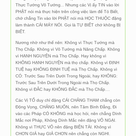
Thực Tướng Vô Tướng... Nhưng các Vị ấy TIN vào lời
PHẬT nói mà thực hiện trên công việc làm để Tỏ Biết,
chớ chẳng Tin vào lời PHẬT nói mà HỌC THUỘC đặng
làm thành CÁI MÁY NÓI. Gọi là TỰ BIẾT chớ không BỊ
BIẾT.
Nương nhờ như thế nên: Không vì Thực Tướng mà
Thọ Chấp. Không vì Vô Tướng mà Năng Chấp. Không
vì HẠNH NGUYỆN mà Thọ Chấp. Hay không vì
KHÔNG HẠNH NGUYỆN mà thọ chấp. Không vì ĐỊNH
TUỆ hay KHÔNG ĐỊNH TUỆ mà Thọ Chấp. Không vì
CÓ: Trước Sau Trên Dưới Trong Ngoài, hay KHÔNG:
Trước Sau Trên Dưới Trong Ngoài mà Thọ Chấp.
Không vì ĐẮC hay KHÔNG ĐẮC mà Thọ Chấp....
Các Vị TỔ duy chỉ đặng CÁI CHẲNG THAM chẳng còn
Động Vọng, CHẲNG MUỐN, nên Tâm Bình Đẳng, Đi
vào các Pháp CÓ KHÔNG mà học hỏi, nên chẳng Dính
Mắc nơi Pháp, Không Dính Mắc nên đặng VÔ NGẠI.
Không vì THỰC VÔ nên đặng BIỆN TÀI. Không vì
CHƠN GIẢ hay GIẢ CHƠN nên chẳng còn NGHI.