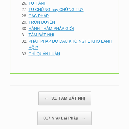
TỰ TÁNH
TU CHỨNG hay CHỨNG TU?
CÁC PHÁP
TRÒN DUYÊN
HÀNH THÂM PHÁP GIỚI
TÂM BẤT NHỊ
PHẬT PHÁP DO ĐÂU KHÓ NGHE KHÓ LÃNH
HỘI?
CHỈ QUÁN LUẬN
Post navigation
←
31. TÂM BẤT NHỊ
017 Như Lai Pháp
→