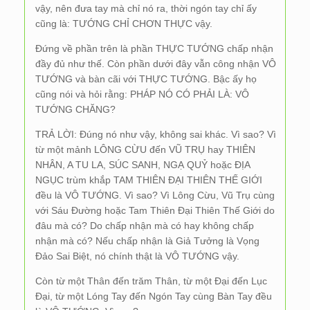
vậy, nên đưa tay mà chỉ nó ra, thời ngón tay chỉ ấy
cũng là: TƯỚNG CHỈ CHƠN THỰC vậy.
Đứng về phần trên là phần THỰC TƯỚNG chấp nhận
đầy đủ như thế. Còn phần dưới đây vẫn công nhận VÔ
TƯỚNG và bàn cãi với THỰC TƯỚNG. Bậc ấy họ
cũng nói và hỏi rằng: PHÁP NÓ CÓ PHẢI LÀ: VÔ
TƯỚNG CHĂNG?
TRẢ LỜI: Đúng nó như vậy, không sai khác. Vì sao? Vì
từ một mảnh LÔNG CỪU đến VŨ TRỤ hay THIÊN
NHÂN, A TU LA, SÚC SANH, NGẠ QUỶ hoặc ĐỊA
NGỤC trùm khắp TAM THIÊN ĐẠI THIÊN THẾ GIỚI
đều là VÔ TƯỚNG. Vì sao? Vì Lông Cừu, Vũ Trụ cùng
với Sáu Đường hoặc Tam Thiên Đại Thiên Thế Giới do
đâu mà có? Do chấp nhận mà có hay không chấp
nhận mà có? Nếu chấp nhận là Giả Tưởng là Vọng
Đảo Sai Biệt, nó chính thật là VÔ TƯỚNG vậy.
Còn từ một Thân đến trăm Thân, từ một Đại đến Lục
Đại, từ một Lóng Tay đến Ngón Tay cùng Bàn Tay đều