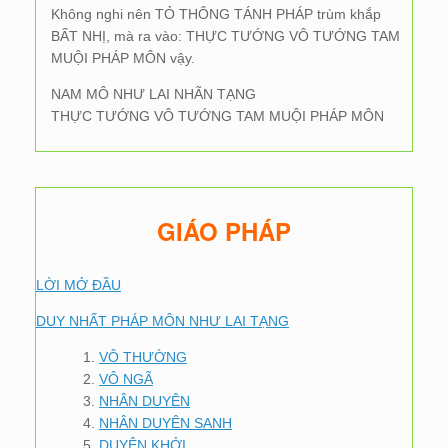
Không nghi nên TỎ THÔNG TÁNH PHÁP trùm khắp
BẤT NHỊ, mà ra vào: THỰC TƯỚNG VÔ TƯỚNG TAM
MUỘI PHÁP MÔN vậy.
NAM MÔ NHƯ LAI NHÃN TẠNG
THỰC TƯỚNG VÔ TƯỚNG TAM MUỘI PHÁP MÔN
GIÁO PHÁP
LỜI MỞ ĐẦU
DUY NHẤT PHÁP MÔN NHƯ LAI TẠNG
VÔ THƯỜNG
VÔ NGÃ
NHÂN DUYÊN
NHÂN DUYÊN SANH
DUYÊN KHỞI