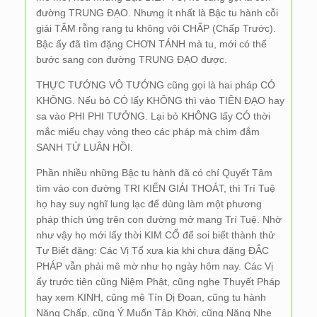
đường TRUNG ĐẠO. Nhưng ít nhất là Bậc tu hành cỗi
giải TÂM rỗng rang tu không vội CHẤP (Chấp Trước).
Bậc ấy đã tìm đặng CHƠN TÁNH mà tu, mới có thể
bước sang con đường TRUNG ĐẠO được.
THỰC TƯỚNG VÔ TƯỚNG cũng gọi là hai pháp CÓ
KHÔNG. Nếu bỏ CÓ lấy KHÔNG thì vào TIÊN ĐẠO hay
sa vào PHI PHI TƯỞNG. Lại bỏ KHÔNG lấy CÓ thời
mắc miếu chạy vòng theo các pháp mà chìm đắm
SANH TỬ LUÂN HỒI.
Phần nhiều những Bậc tu hành đã có chí Quyết Tâm
tìm vào con đường TRI KIẾN GIẢI THOÁT, thì Trí Tuệ
họ hay suy nghĩ lung lạc để dùng làm một phương
pháp thích ứng trên con đường mở mang Trí Tuệ. Nhờ
như vậy họ mới lấy thời KIM CỔ để soi biết thành thử
Tự Biết đặng: Các Vị Tổ xưa kia khi chưa đặng ĐẮC
PHÁP vẫn phải mê mờ như họ ngày hôm nay. Các Vị
ấy trước tiên cũng Niệm Phật, cũng nghe Thuyết Pháp
hay xem KINH, cũng mê Tín Dị Đoan, cũng tu hành
Năng Chấp, cũng Ý Muốn Tập Khởi, cũng Nặng Nhẹ