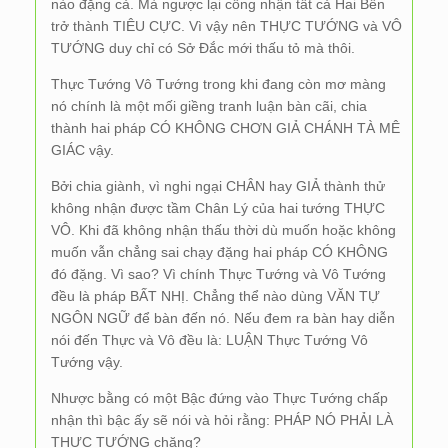
nào đặng cả. Mà ngược lại công nhận tất cả Hai Bên
trở thành TIÊU CỰC. Vì vậy nên THỰC TƯỚNG và VÔ
TƯỚNG duy chỉ có Sở Đắc mới thấu tỏ mà thôi.
Thực Tướng Vô Tướng trong khi đang còn mơ màng
nó chính là một mối giềng tranh luận bàn cãi, chia
thành hai pháp CÓ KHÔNG CHƠN GIẢ CHÁNH TÀ MÊ
GIÁC vậy.
Bởi chia giành, vì nghi ngại CHÂN hay GIẢ thành thử
không nhận được tầm Chân Lý của hai tướng THỰC
VÔ. Khi đã không nhận thấu thời dù muốn hoặc không
muốn vẫn chẳng sai chạy đặng hai pháp CÓ KHÔNG
đó đặng. Vì sao? Vì chính Thực Tướng và Vô Tướng
đều là pháp BẤT NHỊ. Chẳng thể nào dùng VĂN TỰ
NGÔN NGỮ để bàn đến nó. Nếu đem ra bàn hay diễn
nói đến Thực và Vô đều là: LUẬN Thực Tướng Vô
Tướng vậy.
Nhược bằng có một Bậc đứng vào Thực Tướng chấp
nhận thì bậc ấy sẽ nói và hỏi rằng: PHÁP NÓ PHẢI LÀ
THỰC TƯỚNG chăng?