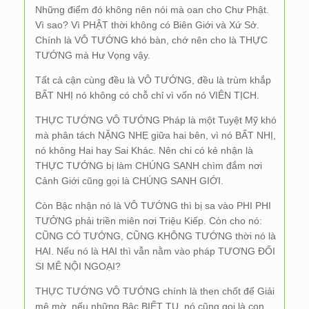
Những điểm đó không nên nói mà oan cho Chư Phật.
Vì sao? Vì PHẬT thời không có Biên Giới và Xứ Sở.
Chính là VÔ TƯỚNG khó bàn, chớ nên cho là THỰC
TƯỚNG mà Hư Vọng vậy.
Tất cả cận cùng đều là VÔ TƯỚNG, đều là trùm khắp
BẤT NHỊ nó không có chỗ chỉ vì vốn nó VIÊN TỊCH.
THỰC TƯỚNG VÔ TƯỚNG Pháp là một Tuyệt Mỹ khó
mà phân tách NẶNG NHẸ giữa hai bên, vì nó BẤT NHỊ,
nó không Hai hay Sai Khác. Nên chi có kẻ nhận là
THỰC TƯỚNG bị làm CHÚNG SANH chìm đắm nơi
Cảnh Giới cũng gọi là CHÚNG SANH GIỚI.
Còn Bậc nhận nó là VÔ TƯỚNG thì bị sa vào PHI PHI
TƯỞNG phải triền miên nơi Triệu Kiếp. Còn cho nó:
CŨNG CÓ TƯỚNG, CŨNG KHÔNG TƯỚNG thời nó là
HAI. Nếu nó là HAI thì vẫn nằm vào pháp TƯƠNG ĐỐI
SI MÊ NỘI NGOẠI?
THỰC TƯỚNG VÔ TƯỚNG chính là then chốt để Giải
mê mờ, nếu những Bậc BIẾT TU, nó cũng gọi là con