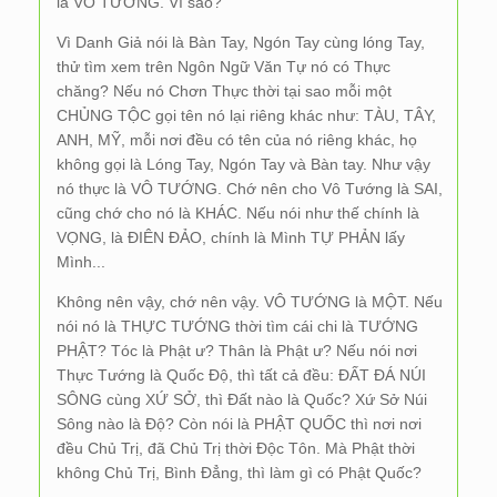
là VÔ TƯỚNG. Vì sao?
Vì Danh Giả nói là Bàn Tay, Ngón Tay cùng lóng Tay,
thử tìm xem trên Ngôn Ngữ Văn Tự nó có Thực
chăng? Nếu nó Chơn Thực thời tại sao mỗi một
CHỦNG TỘC gọi tên nó lại riêng khác như: TÀU, TÂY,
ANH, MỸ, mỗi nơi đều có tên của nó riêng khác, họ
không gọi là Lóng Tay, Ngón Tay và Bàn tay. Như vậy
nó thực là VÔ TƯỚNG. Chớ nên cho Vô Tướng là SAI,
cũng chớ cho nó là KHÁC. Nếu nói như thế chính là
VỌNG, là ĐIÊN ĐẢO, chính là Mình TỰ PHẢN lấy
Mình...
Không nên vậy, chớ nên vậy. VÔ TƯỚNG là MỘT. Nếu
nói nó là THỰC TƯỚNG thời tìm cái chi là TƯỚNG
PHẬT? Tóc là Phật ư? Thân là Phật ư? Nếu nói nơi
Thực Tướng là Quốc Độ, thì tất cả đều: ĐẤT ĐÁ NÚI
SÔNG cùng XỨ SỞ, thì Đất nào là Quốc? Xứ Sở Núi
Sông nào là Độ? Còn nói là PHẬT QUỐC thì nơi nơi
đều Chủ Trị, đã Chủ Trị thời Độc Tôn. Mà Phật thời
không Chủ Trị, Bình Đẳng, thì làm gì có Phật Quốc?