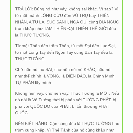
TRẢ LỜI: Đúng nó như vậy, không sai khác. Vì sao? Vì
từ một mảnh LÔNG CỪU đến VŨ TRỤ hay THIÊN
NHÂN, A TU LA, SÚC SANH, NGẠ QUỈ cùng ĐỊA NGỤC
trùm khắp như TAM THIÊN ĐẠI THIÊN THẾ GIỚI đều
là THỰC TƯỚNG.
Từ một Thân đến trăm Thân, từ một Đại đến Lục Đại,
từ một Lóng Tay đến Ngón Tay cùng Bàn Tay đều là
THỰC TƯỚNG.
Chớ nên nói nó SAI, chớ nên nói nó KHÁC, nếu nói
như thế chính là VỌNG, là ĐIÊN ĐẢO, là Chính Mình
TỰ PHẢN lấy mình..
Không nên vậy, chớ nên vậy, Thực Tướng là MỘT. Nếu
nó nói là Vô Tướng thời bị phản với TƯỚNG PHẬT, bị
phá với QUỐC ĐỘ của PHẬT, bị tổn thương PHẬT
QUỐC.
NÊN BIẾT RẰNG: Cận cùng đều là THỰC TƯỚNG bao
trùm cùng khắp. Vì Thể Tánh của nó cùng khắp như