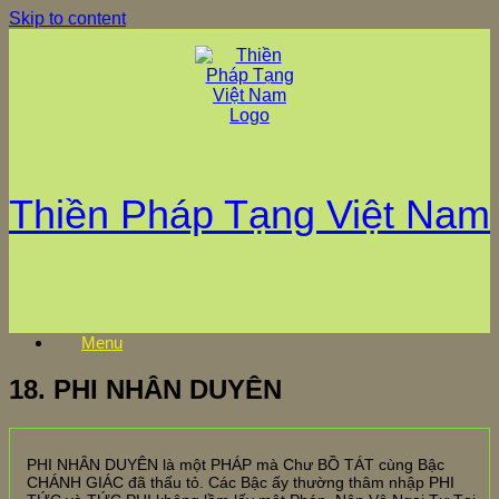
Skip to content
Thiền Pháp Tạng Việt Nam
Menu
18. PHI NHÂN DUYÊN
PHI NHÂN DUYÊN là một PHÁP mà Chư BỒ TÁT cùng Bậc
CHÁNH GIÁC đã thấu tỏ. Các Bậc ấy thường thâm nhập PHI