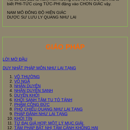
biết PHI-TỨC cùng TỨC-PHI đặng vào CHƠN GIÁC vậy.
NAM MÔ ĐÔNG ĐỘ HIỆN GIÁC
DƯỢC SƯ LƯU LY QUANG NHƯ LAI
GIÁO PHÁP
LỜI MỞ ĐẦU
DUY NHẤT PHÁP MÔN NHƯ LAI TẠNG
VÔ THƯỜNG
VÔ NGÃ
NHÂN DUYÊN
NHÂN DUYÊN SANH
DUYÊN KHỞI
KHỞI SANH TÂM TU TỎ TÁNH
PHẨM CÔNG ĐỨC
PHỔ CHIẾU QUANG NHƯ LAI TẠNG
PHÁP ĐẢNH NHƯ LAI TẠNG
KHỞI TÍN
TỨ ĐẠI GIẢ HỢP. MỘT LÝ MỤC GIẢI
TÂM PHÁP BẤT NHỊ TÂM CẢNH KHÔNG HAI