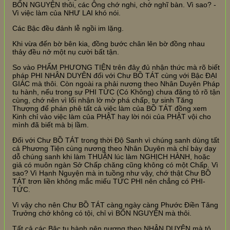
BỔN NGUYỆN thôi, các Ông chớ nghi, chớ nghĩ bàn. Vì sao? -
Vì việc làm của NHƯ LAI khó nói.
Các Bậc đều đảnh lễ ngồi im lặng.
Khi vừa đến bờ bên kia, đồng bước chân lên bờ đồng nhau
thảy đều nở một nụ cười bất tận.
So vào PHẨM PHƯƠNG TIỆN trên đây đủ nhận thức mà rõ biết
pháp PHI NHÂN DUYÊN đối với Chư BỒ TÁT cùng với Bậc ĐẠI
GIÁC mà thôi. Còn ngoài ra phải nương theo Nhân Duyên Pháp
tu hành, nếu trong sự PHI TỨC (Có Không) chưa đặng tỏ rõ tận
cùng, chớ nên vì lối nhận lờ mờ phá chấp, tự sinh Tăng
Thượng để phán phê tất cả việc làm của BỒ TÁT đồng xem
Kinh chỉ vào việc làm của PHẬT hay lời nói của PHẬT vội cho
mình đã biết mà bị lầm.
Đối với Chư BỒ TÁT trong thời Độ Sanh vì chúng sanh dùng tất
cả Phương Tiện cùng nương theo Nhân Duyên mà chỉ bày dạy
dỗ chúng sanh khi làm THUẬN lúc làm NGHỊCH HÀNH, hoặc
giả có muôn ngàn Sở Chấp chăng cũng không có một Chấp. Vì
sao? Vì Hạnh Nguyện mà in tuồng như vậy, chớ thật Chư BỒ
TÁT trơn liền không mắc miếu TỨC PHI nên chẳng có PHI-
TỨC.
Vì vậy cho nên Chư BỒ TÁT càng ngày càng Phước Điền Tăng
Trưởng chớ không có tội, chỉ vì BỔN NGUYỆN mà thôi.
Tất cả các Bậc tu hành nên nương theo NHÂN DUYÊN mà tỏ