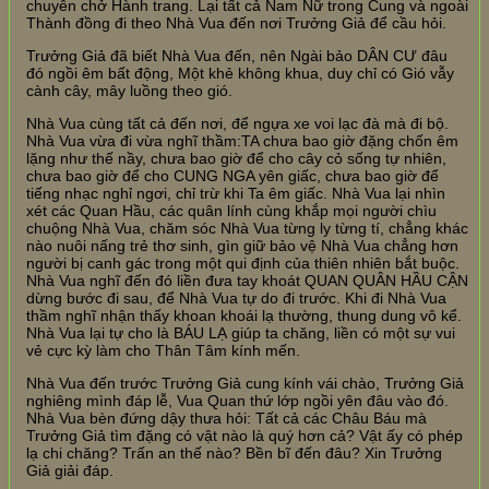
chuyên chở Hành trang. Lại tất cả Nam Nữ trong Cung và ngoài
Thành đồng đi theo Nhà Vua đến nơi Trưởng Giả để cầu hỏi.
Trưởng Giả đã biết Nhà Vua đến, nên Ngài bảo DÂN CƯ đâu
đó ngồi êm bất động, Một khẻ không khua, duy chỉ có Gió vẫy
cành cây, mây luồng theo gió.
Nhà Vua cùng tất cả đến nơi, để ngựa xe voi lạc đà mà đi bộ.
Nhà Vua vừa đi vừa nghĩ thầm:TA chưa bao giờ đặng chốn êm
lặng như thế nầy, chưa bao giờ để cho cây cỏ sống tự nhiên,
chưa bao giờ để cho CUNG NGA yên giấc, chưa bao giờ để
tiếng nhạc nghỉ ngơi, chỉ trừ khi Ta êm giấc. Nhà Vua lại nhìn
xét các Quan Hầu, các quân lính cùng khắp mọi người chìu
chuộng Nhà Vua, chăm sóc Nhà Vua từng ly từng tí, chẳng khác
nào nuôi nấng trẻ thơ sinh, gìn giữ bảo vệ Nhà Vua chẳng hơn
người bị canh gác trong một qui định của thiên nhiên bắt buộc.
Nhà Vua nghĩ đến đó liền đưa tay khoát QUAN QUÂN HẦU CẬN
dừng bước đi sau, để Nhà Vua tự do đi trước. Khi đi Nhà Vua
thầm nghĩ nhận thấy khoan khoái lạ thường, thung dung vô kể.
Nhà Vua lại tự cho là BÁU LẠ giúp ta chăng, liền có một sự vui
vẻ cực kỳ làm cho Thân Tâm kính mến.
Nhà Vua đến trước Trưởng Giả cung kính vái chào, Trưởng Giả
nghiêng mình đáp lễ, Vua Quan thứ lớp ngồi yên đâu vào đó.
Nhà Vua bèn đứng dậy thưa hỏi: Tất cả các Châu Báu mà
Trưởng Giả tìm đặng có vật nào là quý hơn cả? Vật ấy có phép
lạ chi chăng? Trấn an thế nào? Bền bĩ đến đâu? Xin Trưởng
Giả giải đáp.