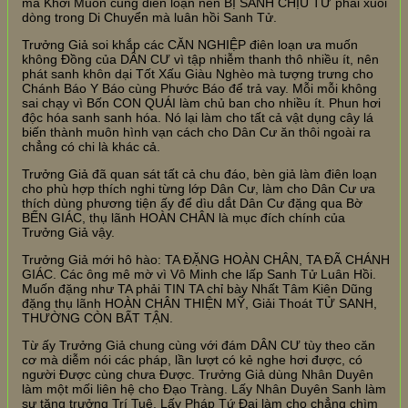
mà Khởi Muốn cũng điên loạn nên BỊ SANH CHỊU TỬ phải xuôi
dòng trong Di Chuyển mà luân hồi Sanh Tử.
Trưởng Giả soi khắp các CĂN NGHIỆP điên loạn ưa muốn
không Đồng của DÂN CƯ vì tập nhiễm thanh thô nhiều ít, nên
phát sanh khôn dại Tốt Xấu Giàu Nghèo mà tượng trưng cho
Chánh Báo Y Báo cùng Phước Báo để trả vay. Mỗi mỗi không
sai chạy vì Bốn CON QUÁI làm chủ ban cho nhiều ít. Phun hơi
độc hóa sanh sanh hóa. Nó lại làm cho tất cả vật dụng cây lá
biến thành muôn hình vạn cách cho Dân Cư ăn thôi ngoài ra
chẳng có chi là khác cả.
Trưởng Giả đã quan sát tất cả chu đáo, bèn giả làm điên loạn
cho phù hợp thích nghi từng lớp Dân Cư, làm cho Dân Cư ưa
thích dùng phương tiện ấy để dìu dắt Dân Cư đặng qua Bờ
BẾN GIÁC, thụ lãnh HOÀN CHÂN là mục đích chính của
Trưởng Giả vậy.
Trưởng Giả mới hô hào: TA ĐẶNG HOÀN CHÂN, TA ĐÃ CHÁNH
GIÁC. Các ông mê mờ vì Vô Minh che lấp Sanh Tử Luân Hồi.
Muốn đặng như TA phải TIN TA chỉ bày Nhất Tâm Kiên Dũng
đặng thụ lãnh HOÀN CHÂN THIỆN MỸ, Giải Thoát TỬ SANH,
THƯỜNG CÒN BẤT TẬN.
Từ ấy Trưởng Giả chung cùng với đám DÂN CƯ tùy theo căn
cơ mà diễm nói các pháp, lần lượt có kẻ nghe hơi được, có
người Được cùng chưa Được. Trưởng Giả dùng Nhân Duyên
làm một mối liên hệ cho Đạo Tràng. Lấy Nhân Duyên Sanh làm
sự tăng trưởng Trí Tuệ. Lấy Pháp Tứ Đại làm cho chẳng chìm