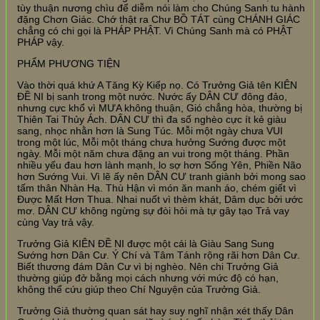
tùy thuận nương chìu để diễm nói làm cho Chúng Sanh tu hành
đặng Chơn Giác. Chớ thật ra Chư BỒ TÁT cùng CHÁNH GIÁC
chẳng có chi gọi là PHÁP PHẬT. Vì Chúng Sanh mà có PHẬT
PHÁP vậy.
PHẨM PHƯƠNG TIỆN
Vào thời quá khứ A Tăng Kỳ Kiếp nọ. Có Trưởng Giả tên KIÊN
ĐỀ NI bị sanh trong một nước. Nước ấy DÂN CƯ đông đảo,
nhưng cực khổ vì MƯA không thuận, Gió chẳng hòa, thường bị
Thiên Tai Thủy Ách. DÂN CƯ thì đa số nghèo cực ít kẻ giàu
sang, nhọc nhằn hơn là Sung Túc. Mỗi một ngày chưa VUI
trong một lúc, Mỗi một tháng chưa hưởng Sướng được một
ngày. Mỗi một năm chưa đặng an vui trong một tháng. Phần
nhiều yếu đau hơn lành mạnh, lo sợ hơn Sống Yên, Phiền Não
hơn Sướng Vui. Vì lẽ ấy nên DÂN CƯ tranh giành bởi mong sao
tấm thân Nhàn Hạ. Thù Hận vì món ăn manh áo, chém giết vì
Được Mất Hơn Thua. Nhai nuốt vì thèm khát, Dâm dục bởi ước
mơ. DÂN CƯ không ngừng sự đòi hỏi mà tự gây tạo Trả vay
cùng Vay trả vậy.
Trưởng Giả KIÊN ĐỀ NI được một cái là Giàu Sang Sung
Sướng hơn Dân Cư. Ý Chí và Tâm Tánh rộng rãi hơn Dân Cư.
Biết thương đám Dân Cư vì bị nghèo. Nên chi Trưởng Giả
thường giúp đở bằng mọi cách nhưng với mức độ có hạn,
không thể cứu giúp theo Chí Nguyện của Trưởng Giả.
Trưởng Giả thường quan sát hay suy nghĩ nhận xét thấy Dân