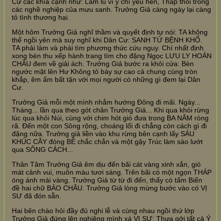
Cư các khía cạnh như: Lam lũ vì ý chí yếu hèn, Thấp thỏi trong
các nghề nghiệp của mưu sanh. Trưởng Giả càng ngày lại càng
tỏ tình thương hại.
Một hôm Trưởng Giả nghĩ thầm và quyết định tự nói: TA không
thể ngồi yên mà suy nghĩ khi Dân Cư: SANH TỬ BỆNH KHỔ.
TA phải làm và phải tìm phương thức cứu nguy. Chí nhất định
xong bèn thu xếp hành trang tìm cho đặng Ngọc LƯU LY HOÀN
CHÂU đem về giải ách. Trưởng Giả bước ra khỏi cửa: Bèn
ngước mặt lên Hư Không tỏ bày sự cao cả chung cùng tròn
khắp, êm ấm bất tận với mọi người có những gì đem lại Dân
Cư.
Trưởng Giả mỗi một mình nhắm hướng Đông đi mãi. Ngày...
Tháng... lần qua theo gót chân Trưởng Giả... Khi qua khỏi rừng
lúc qua khỏi Núi, cùng với chim hót gió đưa trong BA NĂM ròng
rã. Đến một con Sông rộng, choáng lối đi chẳng còn cách gì đi
đặng nữa. Trưởng giả liền vào khu rừng bên cạnh lấy SÁU
KHÚC CÂY đóng BÈ chắc chắn và một gậy Trúc làm sào lướt
qua SÔNG CÁCH...
Thân Tâm Trưởng Giả êm dịu đến bãi cát vàng xinh xắn, gió
mát cảnh vui, muôn màu tươi sáng. Trên bãi có một ngọn THÁP
óng ánh mái vàng. Trưởng Giả từ từ đi đến, thấy có tấm Biển
đề hai chữ BẢO CHÂU. Trưởng Giả lòng mừng bước vào có VỊ
SƯ đã đón sẵn.
Hai bên chào hỏi đầy đủ nghi lễ và cùng nhau ngồi thứ lớp
Trưởng Giả đứng lên nghiêng mình xá VỊ SƯ: Thưa gởi tất cả Ý