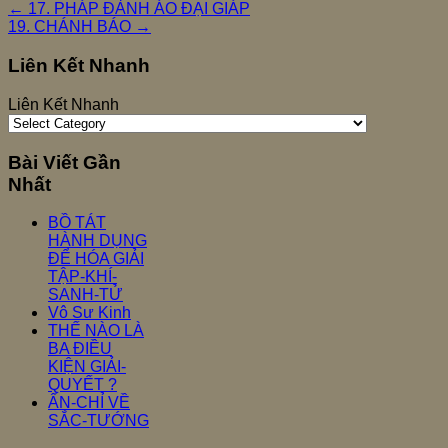
←
17. PHÁP ĐẢNH ÁO ĐẠI GIÁP
19. CHÁNH BÁO
→
Liên Kết Nhanh
Liên Kết Nhanh
Bài Viết Gần
Nhất
BỒ TÁT
HÀNH DỤNG
ĐỂ HÓA GIẢI
TẬP-KHÍ-
SANH-TỬ
Vô Sư Kinh
THẾ NÀO LÀ
BA ĐIỀU
KIỆN GIẢI-
QUYẾT ?
ẤN-CHỈ VỀ
SẮC-TƯỚNG