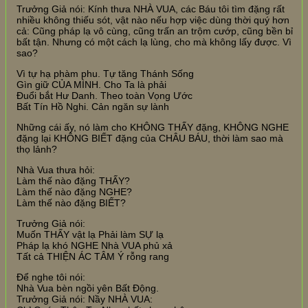
Trưởng Giả nói: Kính thưa NHÀ VUA, các Báu tôi tìm đặng rất
nhiều không thiếu sót, vật nào nếu hợp việc dùng thời quý hơn
cả: Cũng pháp lạ vô cùng, cũng trấn an trộm cướp, cũng bền bỉ
bất tận. Nhưng có một cách lạ lùng, cho mà không lấy được. Vì
sao?
Vì tự hạ phàm phu. Tự tăng Thánh Sống
Gìn giữ CỦA MÌNH. Cho Ta là phải
Đuổi bắt Hư Danh. Theo toàn Vọng Ước
Bất Tín Hồ Nghi. Cản ngăn sự lành
Những cái ấy, nó làm cho KHÔNG THẤY đặng, KHÔNG NGHE
đặng lại KHÔNG BIẾT đặng của CHÂU BÁU, thời làm sao mà
thọ lảnh?
Nhà Vua thưa hỏi:
Làm thế nào đặng THẤY?
Làm thế nào đặng NGHE?
Làm thế nào đặng BIẾT?
Trưởng Giả nói:
Muốn THẤY vật lạ Phải làm SỰ lạ
Pháp lạ khó NGHE Nhà VUA phủ xả
Tất cả THIỆN ÁC TÂM Ý rỗng rang
Để nghe tôi nói:
Nhà Vua bèn ngồi yên Bất Động.
Trưởng Giả nói: Nầy NHÀ VUA: