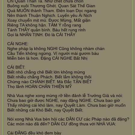
Chỉ Quán Thân Ta. Như chết chưa chôn
Buông xuôi Thương Ghét. Quan Sát Thế Gian
Quá MUỐN thành Tham. Điên loạn Dọc ngang
Nên thành Thuận Nghịch. Luyến yêu Ái Nịch
Xoay chuyển mịt mù. Được Mừng, Mất giận
Riêng TA không hận. TÂM Ý rỗng rang
Tánh THẤY quân bình. Báu hết rung rinh
Gọi là NHÃN TỊNH. Đó là CÁI THẤY
CÁI NGHE:
Nghe pháp lạ không NGHI Cũng không nhàm chán
Cầu Tiến không ngừng. Ví người mài gươm báu
Miễn bén là hơn. Đặng CÁI NGHE Bất Nhị
CÁI BIẾT:
Biết nhỏ chẳng chê Biết lớn không mừng
Biết nhiều chẳng Phách. Biết lắm không thôi
Chừng nào CHÁNH BIẾT. Mà Đắc TẬN BIẾT
Thọ lãnh HOÀN CHÂN THIỆN MỸ
Nhà Vua nghe xong mừng rỡ liền đảnh lễ Trưởng Giả và nói:
Chưa bao giờ được NGHE, nay đặng NGHE. Chưa bao giờ
Thấy những cái khó làm, nay Quyết Làm. Chưa bao giờ muốn
Biết những cái Khó Biết, nay Quyết Biết.
Nói xong Nhà Vua bèn hỏi các DÂN CƯ các Pháp nào đã đặng?
Các món nào đã đến? DÂN CƯ đồng thưa với NHÀ VUA:
Cái ĐẶNG đều khó đem bày