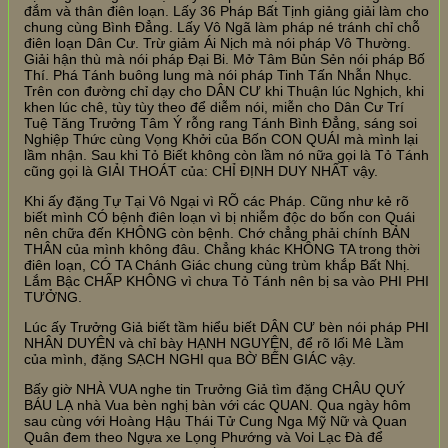
đắm và thân điên loạn. Lấy 36 Pháp Bất Tịnh giảng giải làm cho
chung cùng Bình Đẳng. Lấy Vô Ngã làm pháp né tránh chỉ chỗ
điên loạn Dân Cư. Trừ giảm Ái Nịch mà nói pháp Vô Thường.
Giải hận thù mà nói pháp Đại Bi. Mở Tâm Bủn Sẻn nói pháp Bố
Thí. Phá Tánh buông lung mà nói pháp Tinh Tấn Nhẫn Nhục.
Trên con đường chỉ dạy cho DÂN CƯ khi Thuận lúc Nghịch, khi
khen lúc chê, tùy tùy theo để diễm nói, miễn cho Dân Cư Trí
Tuệ Tăng Trưởng Tâm Ý rỗng rang Tánh Bình Đẳng, sáng soi
Nghiệp Thức cùng Vọng Khởi của Bốn CON QUÁI mà mình lại
lầm nhận. Sau khi Tỏ Biết không còn lầm nó nữa gọi là Tỏ Tánh
cũng gọi là GIẢI THOÁT của: CHỈ ĐỊNH DUY NHẤT vậy.
Khi ấy đặng Tự Tại Vô Ngại vì RÕ các Pháp. Cũng như kẻ rõ
biết mình CÓ bệnh điên loạn vì bị nhiễm độc do bốn con Quái
nên chữa đến KHÔNG còn bệnh. Chớ chẳng phải chính BẢN
THÂN của mình không đâu. Chẳng khác KHÔNG TA trong thời
điên loạn, CÓ TA Chánh Giác chung cùng trùm khắp Bất Nhị.
Lắm Bậc CHẤP KHÔNG vì chưa Tỏ Tánh nên bị sa vào PHI PHI
TƯỞNG.
Lúc ấy Trưởng Giả biết tầm hiểu biết DÂN CƯ bèn nói pháp PHI
NHÂN DUYÊN và chỉ bày HẠNH NGUYỆN, để rõ lối Mê Lầm
của mình, đặng SẠCH NGHI qua BỜ BẾN GIÁC vậy.
Bấy giờ NHÀ VUA nghe tin Trưởng Giả tìm đặng CHÂU QUÝ
BÁU LẠ nhà Vua bèn nghị bàn với các QUAN. Qua ngày hôm
sau cùng với Hoàng Hậu Thái Tử Cung Nga Mỹ Nữ và Quan
Quân đem theo Ngựa xe Lọng Phướng và Voi Lạc Đà để