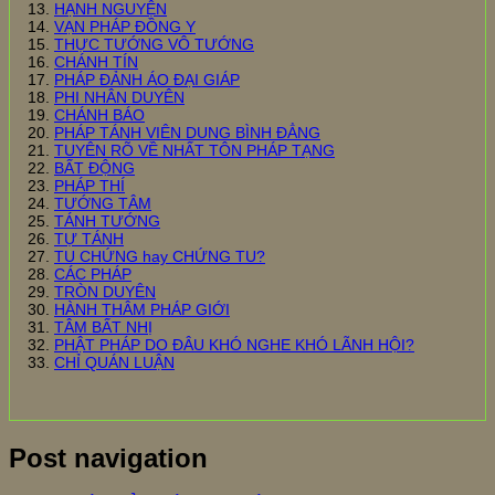
HẠNH NGUYỆN
VẠN PHÁP ĐỒNG Y
THỰC TƯỚNG VÔ TƯỚNG
CHÁNH TÍN
PHÁP ĐẢNH ÁO ĐẠI GIÁP
PHI NHÂN DUYÊN
CHÁNH BÁO
PHÁP TÁNH VIÊN DUNG BÌNH ĐẲNG
TUYÊN RÕ VỀ NHẤT TÔN PHÁP TẠNG
BẤT ĐỘNG
PHÁP THÍ
TƯỚNG TÂM
TÁNH TƯỚNG
TỰ TÁNH
TU CHỨNG hay CHỨNG TU?
CÁC PHÁP
TRÒN DUYÊN
HÀNH THÂM PHÁP GIỚI
TÂM BẤT NHỊ
PHẬT PHÁP DO ĐÂU KHÓ NGHE KHÓ LÃNH HỘI?
CHỈ QUÁN LUẬN
Post navigation