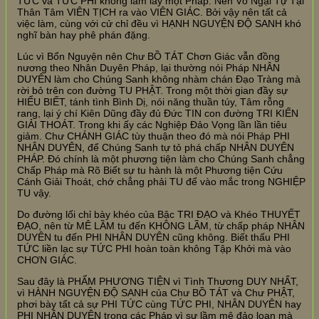
TỨC và TỨC PHI không lầm lấy một Pháp. Nên Vô Ngại Tự Tại
Thân Tâm VIÊN TỊCH ra vào VIÊN GIÁC. Bởi vậy nên tất cả
việc làm, cùng với cử chỉ đều vì HẠNH NGUYỆN ĐỘ SANH khó
nghĩ bàn hay phê phán đặng.
Lúc vì Bổn Nguyện nên Chư BỒ TÁT Chơn Giác vẫn đồng
nương theo Nhân Duyên Pháp, lại thường nói Pháp NHÂN
DUYÊN làm cho Chúng Sanh không nhàm chán Đạo Tràng mà
rời bỏ trên con đường TU PHẬT. Trong một thời gian đầy sự
HIỂU BIẾT, tánh tình Bình Dị, nói năng thuần túy, Tâm rỗng
rang, lại ý chí Kiên Dũng đầy đủ Đức TIN con đường TRI KIẾN
GIẢI THOÁT. Trong khi ấy các Nghiệp Đảo Vọng lần lần tiêu
giảm. Chư CHÁNH GIÁC tùy thuận theo đó mà nói Pháp PHI
NHÂN DUYÊN, để Chúng Sanh tự tỏ phá chấp NHÂN DUYÊN
PHÁP. Đó chính là một phương tiện làm cho Chúng Sanh chẳng
Chấp Pháp mà Rõ Biết sự tu hành là một Phương tiện Cứu
Cánh Giải Thoát, chớ chẳng phải TU để vào mắc trong NGHIỆP
TU vậy.
Do đường lối chỉ bày khéo của Bậc TRI ĐẠO và Khéo THUYẾT
ĐẠO, nên từ MÊ LẦM tu đến KHÔNG LẦM, từ chấp pháp NHÂN
DUYÊN tu đến PHI NHÂN DUYÊN cũng không. Biết thấu PHI
TỨC liền lạc sự TỨC PHI hoàn toàn không Tập Khởi mà vào
CHƠN GIÁC.
Sau đây là PHẨM PHƯƠNG TIỆN vì Tình Thương DUY NHẤT,
vì HÀNH NGUYỆN ĐỘ SANH của Chư BỒ TÁT và Chư PHẬT,
phơi bày tất cả sự PHI TỨC cùng TỨC PHI, NHÂN DUYÊN hay
PHI NHÂN DUYÊN trong các Pháp vì sự lầm mê đảo loạn mà