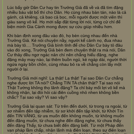
Lúc bấy giờ Dân Cư hay tin Trưởng Giả đã về và đã tìm đặng
nhiều báu vật bố thí cho Dân. Họ cùng nhau bàn tán, nào là cả
gánh, cả khiêng, cả bao cả bọc, mỗi người được một viên thì
giàu sang vô kể. Họ mới sắp đặt từng lời nói, từng cử chỉ để
biện minh Gia Cảnh mong được sự cứu giúp nhiều hơn.
Khi bàn định xong đâu vào đó, họ bèn cùng nhau đến nhà
Trưởng Giả. Kẻ nói chuyện nầy, người kể cảnh nọ, đua nhau
mà bày tỏ.... Trưởng Giả bình tỉnh để cho Dân Cư bày tỏ đâu
vào đó xong, Trưởng Giả bèn đem chuyện thật ra mà nói, Dân
Cư thảy đều ngơ ngác nản chí nên chẳng hiểu đặng, nghe
đặng mảy may nào, lại thêm buồn ngủ, kẻ ngáp dài, người thời
ngứa ngáy bồn chồn, cùng nhau bỏ ra về chẳng còn lấy một
người ở lại.
Trưởng Giả mới nghĩ: Lạ thật! Lạ thật! Tại sao Dân Cư chẳng
nghe được lời TA nói? Chẳng TIN TA chân thật? Tại sao nói
Thật Tướng không thọ lãnh đặng? Ta chỉ bày mối lợi vô kể mà
không nhận, lại đòi hỏi cái điên cuồng nhỏ nhen không bền
chắc? Tại sao vậy? Vì sao vậy?
Trưởng Giả lại quan sát: Từ trên đến dưới, từ trong ra ngoài, từ
sơ nhiễm đến tập nhiễm, từ sơ khởi đến tập khởi, từ Khởi Tín
đến TIN VÂNG, từ ưa muốn đến không muốn, từ không muốn
đến đặng muốn, từ chưa nghe đến đặng nghe, từ chưa thấy
đến đặng Thấy, từ chưa biết đến đặng biết. Từ một Pháp đến
vạn pháp lầm chấp, nhận lãnh mà điên loạn, theo sự điên loạn