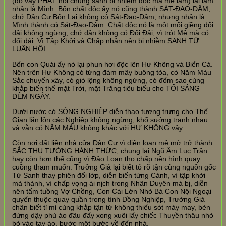
(do vậy PHẬT nói chúng sanh bị nhiễm độc mà mê lầm) lại lầm
nhận là Mình. Bốn chất độc ấy nó cũng thành SÁT-ĐẠO-DÂM,
chớ Dân Cư Bổn Lai không có Sát-Đạo-Dâm, nhưng nhận là
Mình thành có Sát-Đạo-Dâm. Chất độc nó là một mối giềng đối
đải không ngừng, chớ dân không có Đối Đải, vì trót Mê mà có
đối đải. Vì Tập Khởi và Chấp nhận nên bị nhiễm SANH TỬ
LUÂN HỒI.
Bốn con Quái ấy nó lại phun hơi độc lên Hư Không và Biển Cả.
Nên trên Hư Không có từng đám mây buông tỏa, có Năm Màu
Sắc chuyển xây, có gió lộng không ngừng, có đốm sao cùng
khắp biến thể mặt Trời, mặt Trăng tiêu biểu cho TỐI SÁNG
ĐÊM NGÀY.
Dưới nước có SÓNG NGHIỆP diễn thao tượng trưng cho Thế
Gian lăn lộn các Nghiệp không ngừng, khổ sướng tranh nhau
và vẫn có NĂM MÀU không khác với HƯ KHÔNG vậy.
Còn nơi đất liền nhà cửa Dân Cư vì điên loạn mê mờ trở thành
SẮC THỤ TƯỞNG HÀNH THỨC, chung lại Ngũ Ấm Lục Trần
hay còn hơn thế cũng vì Đảo Loạn thọ chấp nên hình quay
cuồng tham muốn. Trưởng Giả lại biết tỏ rõ tận cùng nguồn gốc
Tử Sanh thay phiên đổi lớp, diễn biến từng Cảnh, vì tập khởi
mà thành, vì chấp vọng ái nịch trong Nhân Duyên mà bị, diễn
nên tấm tuồng Vợ Chồng, Con Cái Lớn Nhỏ Bà Con Nội Ngoại
quyến thuộc quay quần trong tình Đồng Nghiệp, Trưởng Giả
chân biết tỉ mỉ cùng khắp tận từ không thiếu sót mảy may, bèn
đứng dậy phủ áo đâu đấy xong xuôi lấy chiếc Thuyền thâu nhỏ
bỏ vào tay áo, bước một bước về đến nhà.