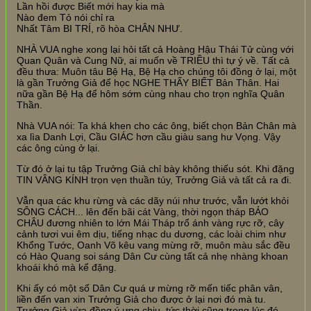
Lần hồi được Biết mới hay kia mà
Nào đem Tỏ nói chỉ ra
Nhất Tâm BI TRÍ, rõ hòa CHÂN NHƯ.
NHÀ VUA nghe xong lại hỏi tất cả Hoàng Hậu Thái Tử cùng với
Quan Quân và Cung Nữ, ai muốn về TRIỀU thì tự ý về. Tất cả
đều thưa: Muôn tâu Bệ Hạ, Bệ Hạ cho chúng tôi đồng ở lại, một
là gần Trưởng Giả để học NGHE THẤY BIẾT Bản Thân. Hai
nữa gần Bệ Hạ để hôm sớm cùng nhau cho trọn nghĩa Quân
Thần.
Nhà VUA nói: Ta khá khen cho các ông, biết chọn Bản Chân mà
xa lìa Danh Lợi, Cầu GIÁC hơn cầu giàu sang hư Vọng. Vậy
các ông cùng ở lại.
Từ đó ở lại tu tập Trưởng Giả chỉ bày không thiếu sót. Khi đặng
TIN VÂNG KÍNH trọn vẹn thuần túy, Trưởng Giả và tất cả ra đi.
Vẫn qua các khu rừng và các dãy núi như trước, vẫn lướt khỏi
SÔNG CÁCH... lên đến bãi cát Vàng, thời ngọn tháp BẢO
CHÂU đương nhiên to lớn Mái Tháp trổ ánh vàng rực rỡ, cây
cảnh tươi vui êm dịu, tiếng nhạc du dương, các loài chim như
Khổng Tước, Oanh Võ kêu vang mừng rỡ, muôn màu sắc đều
có Hào Quang soi sáng Dân Cư cùng tất cả nhẹ nhàng khoan
khoái khó mà kể đặng.
Khi ấy có một số Dân Cư quá ư mừng rỡ mến tiếc phân vân,
liền đến van xin Trưởng Giả cho được ở lại nơi đó mà tu.
Trưởng Giả vừa đồng ý ưng chịu, tức thời cũng trong lúc đó