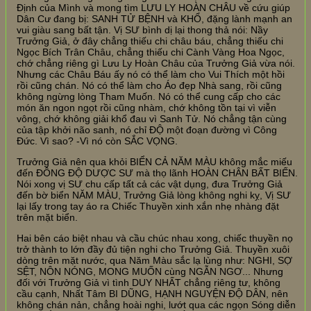
Định của Mình và mong tìm LƯU LY HOÀN CHÂU về cứu giúp
Dân Cư đang bị: SANH TỬ BỆNH và KHỔ, đặng lành mạnh an
vui giàu sang bất tận. Vị SƯ bình dị lại thong thả nói: Nầy
Trưởng Giả, ở đây chẳng thiếu chi châu báu, chẳng thiếu chi
Ngọc Bích Trân Châu, chẳng thiếu chi Cành Vàng Hoa Ngọc,
chớ chẳng riêng gì Lưu Ly Hoàn Châu của Trưởng Giả vừa nói.
Nhưng các Châu Báu ấy nó có thể làm cho Vui Thích một hồi
rồi cũng chán. Nó có thể làm cho Áo đẹp Nhà sang, rồi cũng
không ngừng lòng Tham Muốn. Nó có thể cung cấp cho các
món ăn ngon ngọt rồi cũng nhàm, chớ không tồn tại vì viễn
vông, chớ không giải khổ đau vì Sanh Tử. Nó chẳng tận cùng
của tập khởi não sanh, nó chỉ ĐỘ một đoạn đường vì Công
Đức. Vì sao? -Vì nó còn SẮC VỌNG.
Trưởng Giả nên qua khỏi BIỂN CẢ NĂM MÀU không mắc miếu
đến ĐÔNG ĐỘ DƯỢC SƯ mà thọ lãnh HOÀN CHÂN BẤT BIẾN.
Nói xong vị SƯ chu cấp tất cả các vật dụng, đưa Trưởng Giả
đến bờ biển NĂM MÀU, Trưởng Giả lòng không nghi kỵ, Vị SƯ
lại lấy trong tay áo ra Chiếc Thuyền xinh xắn nhẹ nhàng đặt
trên mặt biển.
Hai bên cáo biệt nhau và cầu chúc nhau xong, chiếc thuyền nọ
trở thành to lớn đầy đủ tiện nghi cho Trưởng Giả. Thuyền xuôi
dòng trên mặt nước, qua Năm Màu sắc lạ lùng như: NGHI, SỢ
SỆT, NÔN NÓNG, MONG MUỐN cùng NGẪN NGƠ... Nhưng
đối với Trưởng Giả vì tình DUY NHẤT chẳng riêng tư, không
cầu cạnh, Nhất Tâm BI DŨNG, HẠNH NGUYỆN ĐỘ DÂN, nên
không chán nản, chẳng hoài nghi, lướt qua các ngọn Sóng diễn