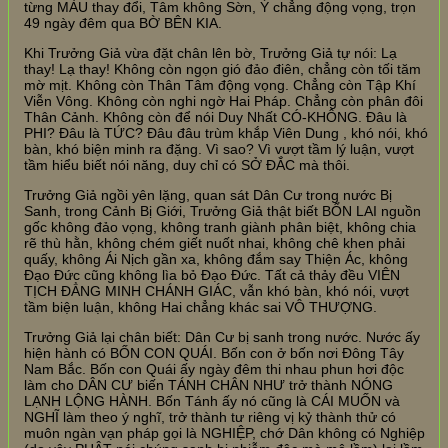
từng MÀU thay đổi, Tâm không Sờn, Ý chẳng động vọng, trọn
49 ngày đêm qua BỜ BÊN KIA.
Khi Trưởng Giả vừa đặt chân lên bờ, Trưởng Giả tự nói: Lạ
thay! Lạ thay! Không còn ngọn gió đảo điên, chẳng còn tối tăm
mờ mịt. Không còn Thân Tâm động vọng. Chẳng còn Tập Khí
Viễn Vông. Không còn nghi ngờ Hai Pháp. Chẳng còn phân đôi
Thân Cảnh. Không còn để nói Duy Nhất CÓ-KHÔNG. Đâu là
PHI? Đâu là TỨC? Đâu đâu trùm khắp Viên Dung , khó nói, khó
bàn, khó biện minh ra đặng. Vì sao? Vì vượt tầm lý luận, vượt
tầm hiểu biết nói năng, duy chỉ có SỞ ĐẮC mà thôi.
Trưởng Giả ngồi yên lặng, quan sát Dân Cư trong nước Bị
Sanh, trong Cảnh Bị Giới, Trưởng Giả thật biết BỔN LAI nguồn
gốc không đảo vọng, không tranh giành phân biệt, không chia
rẽ thù hằn, không chém giết nuốt nhai, không chê khen phải
quấy, không Ái Nịch gần xa, không đắm say Thiện Ác, không
Đạo Đức cũng không lìa bỏ Đạo Đức. Tất cả thảy đều VIÊN
TỊCH ĐẲNG MINH CHÁNH GIÁC, vẫn khó bàn, khó nói, vượt
tầm biện luận, không Hai chẳng khác sai VÔ THƯỢNG.
Trưởng Giả lại chân biết: Dân Cư bị sanh trong nước. Nước ấy
hiện hành có BỐN CON QUÁI. Bốn con ở bốn nơi Đông Tây
Nam Bắc. Bốn con Quái ấy ngày đêm thi nhau phun hơi độc
làm cho DÂN CƯ biến TÁNH CHÂN NHƯ trở thành NÓNG
LẠNH LỘNG HÀNH. Bốn Tánh ấy nó cũng là CÁI MUỐN và
NGHĨ làm theo ý nghĩ, trở thành tư riêng vị kỷ thành thử có
muôn ngàn vạn pháp gọi là NGHIỆP, chớ Dân không có Nghiệp