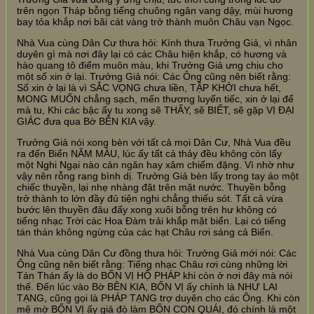
trên ngọn Tháp bỗng tiếng chuông ngân vang dậy, mùi hương
bay tỏa khắp nơi bãi cát vàng trở thành muôn Châu vạn Ngọc.
Nhà Vua cùng Dân Cư thưa hỏi: Kính thưa Trưởng Giả, vì nhân
duyên gì mà nơi đây lại có các Châu hiện khắp, có hương và
hào quang tô điểm muôn màu, khi Trưởng Giả ưng chịu cho
một số xin ở lại. Trưởng Giả nói: Các Ông cũng nên biết rằng:
Số xin ở lại là vì SẮC VỌNG chưa liền, TẬP KHỞI chưa hết,
MONG MUỐN chẳng sạch, mến thương luyến tiếc, xin ở lại để
mà tu, Khi các bậc ấy tu xong sẽ THẤY, sẽ BIẾT, sẽ gặp VỊ ĐẠI
GIÁC đưa qua Bờ BÊN KIA vậy.
Trưởng Giả nói xong bèn với tất cả mọi Dân Cư, Nhà Vua đều
ra đến Biển NĂM MÀU, lúc ấy tất cả thảy đều không còn lấy
một Nghi Ngại nào cản ngăn hay xâm chiếm đặng. Vì nhờ như
vậy nên rỗng rang bình dị. Trưởng Giả bèn lấy trong tay áo một
chiếc thuyền, lại nhẹ nhàng đặt trên mặt nước. Thuyền bỗng
trở thành to lớn đầy đủ tiện nghi chẳng thiếu sót. Tất cả vừa
bước lên thuyền đâu đấy xong xuôi bỗng trên hư không có
tiếng nhạc Trời các Hoa Đàm trải khắp mặt biển. Lại có tiếng
tán thán không ngừng của các hạt Châu rơi sáng cả Biển.
Nhà Vua cùng Dân Cư đồng thưa hỏi: Trưởng Giả mới nói: Các
Ông cũng nên biết rằng: Tiếng nhạc Châu rơi cùng những lời
Tán Thán ấy là do BỐN VỊ HỘ PHÁP khi còn ở nơi đây mà nói
thế. Đến lúc vào Bờ BÊN KIA, BỐN VỊ ấy chính là NHƯ LAI
TẠNG, cũng gọi là PHÁP TẠNG trợ duyên cho các Ông. Khi còn
mê mờ BỐN VỊ ấy giả đò làm BỐN CON QUÁI, đó chính là một