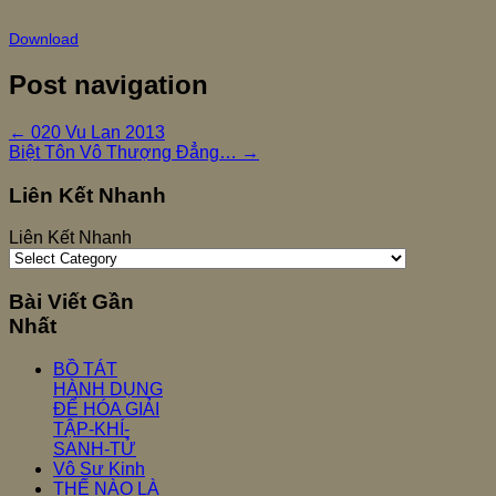
Download
Post navigation
←
020 Vu Lan 2013
Biệt Tôn Vô Thượng Đẳng…
→
Liên Kết Nhanh
Liên Kết Nhanh
Bài Viết Gần
Nhất
BỒ TÁT
HÀNH DỤNG
ĐỂ HÓA GIẢI
TẬP-KHÍ-
SANH-TỬ
Vô Sư Kinh
THẾ NÀO LÀ