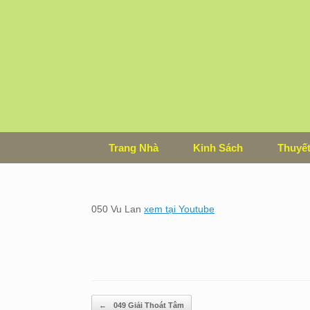
Skip
to
content
Trang Nhà
Kinh Sách
Thuyết
050 Vu Lan
xem tại Youtube
Post navigation
←
049 Giải Thoát Tâm