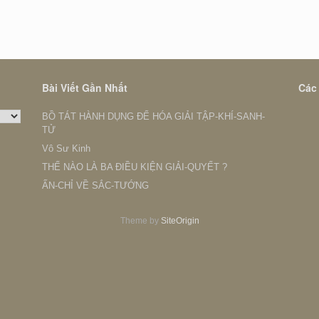
Bài Viết Gần Nhất
Các
BỒ TÁT HÀNH DỤNG ĐỂ HÓA GIẢI TẬP-KHÍ-SANH-
TỬ
Vô Sư Kinh
THẾ NÀO LÀ BA ĐIỀU KIỆN GIẢI-QUYẾT ?
ẤN-CHỈ VỀ SẮC-TƯỚNG
Theme by
SiteOrigin